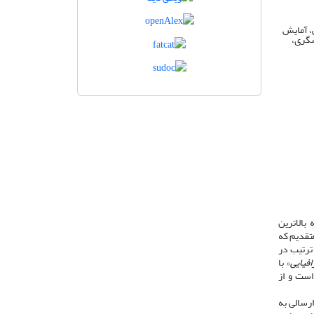
ی، آمایش
شگری،
بالاترین
تقدیم که
ترتیب در
فیایی
» با
ن اخلاق نشر، تابع راهنماها، اصول و قوانین کمیتۀ اخلاق در انتشار (COPE) است و از
رسالی به