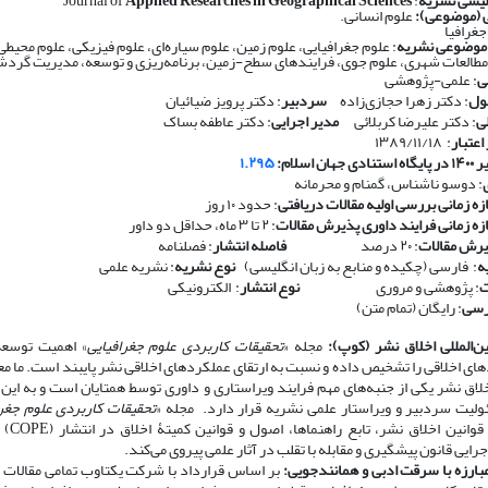
لیسی نشریه
: Journal of
Applied Researches in Geographical Sciences
 (موضوعی):
علوم انسانی.
جغرافیا
 موضوعی نشریه
: علوم جغرافیایی، علوم زمین، علوم سیاره‌ای، علوم فیزیکی، علوم محیط
طالعات شهری، علوم جوی، فرایندهای سطح-زمین، برنامه‌ریزی و توسعه، مدیریت گرد
ی
: علمی-پژوهشی
ول
: دکتر زهرا حجازی‌زاده
سردبیر
: دکتر پرویز ضیائیان
ی
: دکتر علیرضا کربلائی
مدیر اجرایی
: دکتر عاطفه بساک
اعتبار
: ۱۳۸۹/۱۱/۱۸
ان اسلام:
۱.۲۹۵
: دوسو ناشناس، گمنام و محرمانه
زه زمانی بررسی اولیه مقالات دریافتی
: حدود ۱۰ روز
ازه زمانی فرایند داوری پذیرش مقالات
: ۲ تا ۳ ماه، حداقل دو داور
رش مقالات
: ۲۰ درصد
​​​​​​​
فاصله انتشار
: فصلنامه
ه
: فارسی (چکیده و منابع به زبان انگلیسی)
​​​​​​​
نوع نشریه
: نشریه علمی
ت
: پژوهشی و مروری
​​​​​​​
نوع انتشار
: الکترونیکی
رسی
: رایگان (تمام متن)
ن‌المللی اخلاق نشر (کوپ):
مجله «
تحقیقات کاربردی علوم جغرافیایی
» اهمیت توسعه 
های اخلاقی را تشخیص داده و نسبت به ارتقای عملکردهای اخلاقی نشر پایبند است. ما مع
ق نشر یکی از جنبه‌های مهم فرایند ویراستاری و داوری توسط همتایان است و به این 
لیت سردبیر و ویراستار علمی نشریه قرار دارد. مجله «
تحقیقات کاربردی علوم جغرا
احترام به قوانی
اجرایی قانون پیشگیری و مقابله با تقلب در آثار علمی پیروی می‌کند.
ارزه با سرقت ادبی و همانندجویی:
بر اساس قرارداد با شرکت یکتاوب تمامی مقالات ا