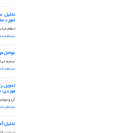
تحلیل عو
(مورد مط
اعظم عباس
مشاهده مق
عوامل مو
سمیه جهان
مشاهده مق
تدوین را
موردی: م
آرزو مومنی
مشاهده مق
تحلیل آم
ثریا دریک