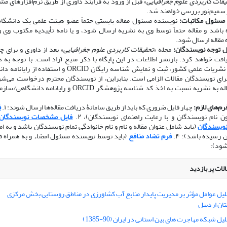
یقات کاربردی علوم جغرافیایی
» قبل از ورود به فرایند داوری از طریق نرم‌افزارهای مش
 سمیم‌نور بررسی خواهند شد.
مسئول مکاتبات:
نویسنده مسئول مقاله بایستی حتماً عضو هیئت علمی یک دانشگاه،
باشد و مقاله حتماً توسط وی به نشریه ارسال شود، و یا نامه تأییدیه مکتوب وی و
 مقاله ارسال شود.
ل توجه نویسندگان:
مجله «
تحقیقات کاربردی علوم جغرافیایی
» بعد از داوری و برای چ
افت خواهد کرد. بازنشر اطلاعات در این پایگاه با ذکر منبع آزاد است. با توجه به
کمیسیون نشریات علمی کشور، ثبت و نمایش شناسه رایگان ORCID و استفاد
رای نویسندگان مقالات الزامی است. بنابراین، از نویسندگان محترم درخواست می‌شو
ارسال مقاله به نشریه نسبت به اخذ کد شناسه پژوهشگر ORCID و رایانامه
فرم‌های لازم:
چهار فایل ضروری که باید از طریق سامانۀ دریافت مقاله‌ها ارسال شوند: ۱.
ف
 نام نویسندگان و با رعایت راهنمای نویسندگان)، ۲.
فایل مشخصات نویسندگان
نویسندگان
(باید شامل عنوان مقاله و نام و نام خانوادگی تمام نویسندگان باشد و به 
 رسیده باشد)؛ ۴.
فرم تضاد منافع
(باید توسط نویسنده مسئول امضاء و به همراه فا
شود)؛
لات پر بازدید
لیل عوامل مؤثر بر مدیریت پایدار منابع آب کشاورزی در مناطق روستایی بخش مرکزی
ن اردبیل
یل شبکه مهاجرت های بین استانی در ایران (90-1385)