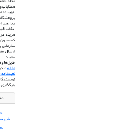
مجله «
تحق
همتایاب و
​​​​​​​
نویسنده 
پژوهشگاه 
ذیل همراه
​​​​​​​
نکات قاب
هزینه دری
سازمانی ب
نمایند.
​​​​​​​
فایل‌ها و 
مقاله
(بدون
تعهدنامه 
نویسندگان
بارگذاری 
مقا
تح
شهرستا
تحل