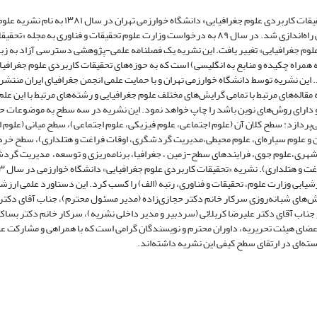
مجله «تحقیقات کاربردی علوم جغرافیایی» دانشگاه خوارزمی تهران در سال ۱۳۸۱ به نام نشریه 
جغرافیایی راه‌اندازی شد. در سال ۸۹ به درخواست وزارت علوم تحقیقات و فناوری به مجله «تحقی
لوم جغرافیایی» تغییر یافت. این نشریه یک فصلنامه علمی‌-پژوهشی دسترسی آزاد به زب
 همراه چکیده و منابع به انگلیسی) است که به حوزه‌های تحقیقات کاربردی علوم جغرافیا
. این نشریه توسط دانشگاه خوارزمی تهران و با حمایت علمی انجمن جغرافیای ایران منتشر
مقاله‌های مرتبط با تمامی گرایش‌های مختلف علوم جغرافیایی و رشته‌های مرتبط با این عل
 دارای روش‌های نوین باشد را چاپ خواهد نمود. این نشریه در سه سطح به موضوعات ح
ی‌پردازد: سطح کلان آن (علوم اجتماعی، علوم فیزیکی، علوم اجتماعی)، سطح میانی (علوم 
 و علوم سیاره‌ای، علوم محیطی،مدیریت گردشگری، اوقات فراغت و هتلداری)، سطح خرد
شهری،علوم جوی، فرایندهای سطح-زمین ، جغرافیا، برنامه‌ریزی و توسعه، مدیریت گرد
شیابی وزارت علوم، تحقیقات و فناوری، رتبه (الف) را کسب کرد. این دستاورد علمی ارزش
‌های شبانه‌روزی سرکار خانم دکتر حجازی‌زاده (مدیر مسئول محترم)، جناب آقای دکتر 
 جناب آقای دکتر علیرضا کربلائی (سردبیر و مدیر داخلی نشریه)، سرکار خانم دکتر بساک
اعضای هیئت تحریریه، داوران محترم و نویسندگان گرامی است که با همراهی و مشارکت ع
ه‌ای در ارتقای سطح کیفی این نشریه داشته‌اند.