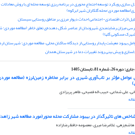
ل سازی رویکرد توسعه اجتماع محوری در برنامه ریزی توسعه محله ای با روش معادلات
ی(مطالعه موردی:محله گلکاران شهر ابرکوه)
لیل اثرات اقتصادی- اجتماعی احداث دیوار مرزی بر مناطق روستایی سیستان
رسی میزان رضایتمندی شهروندان از عناصر شکل دهنده‌ی تعلق خاطر (مطالعه موردی: ش
رک مسکونی گلها)
امل بهبود معیشت پایدار روستایی از دیدگاه ساکنان محلی، مطالعه موردی: شهرستان ارد
لسازی و پیش بینی روند تغییرات دما در شهرستان همدان
جاری:
دوره 26، شماره 81، تابستان 1405
عوامل مؤثر بر تاب‌آوری شهری در برابر مخاطره زمین‌لرزه (مطالعه مورد
)
انی، علی شماعی، حبیب اله فصیحی، طاهر پریزادی
اله
ص های تاثیرگذار در بهبود مشارکت محله محور(مورد مطالعه شهر زاهدا
 هاشم زهی، غلامرضا میری، معصومه حافظ رضازاده
اله