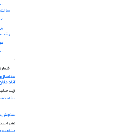
مد
ساختار
تح
بر
رشت شه
عو
مد
شماره 
مدلسازی 
آباد مغان
آیت جهانب
مشاهده مق
سنجش شاخ
نظیر احمد
مشاهده مق