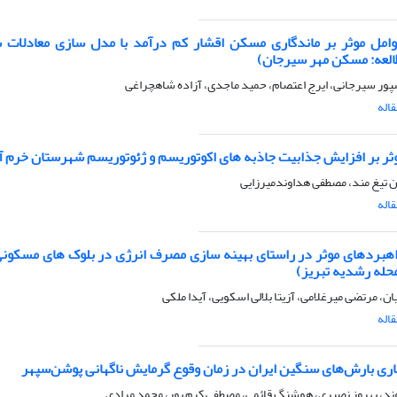
امل موثر بر ماندگاری مسکن اقشار کم درآمد با مدل سازی معادلات 
العه: مسکن مهر سیرجان)
پور سیرجانی، ایرج اعتصام، حمید ماجدی، آزاده شاهچراغی
اله
ثر بر افزایش جذابیت جاذبه های اکوتوریسم و ژئوتوریسم شهرستان خرم آب
 تیغ مند، مصطفی هداوندمیرزایی
اله
هبردهای موثر در راستای بهینه سازی مصرف انرژی در بلوک های مسکونی
حله رشدیه تبریز)
ان، مرتضی میرغلامی، آزیتا بلالی اسکویی، آیدا ملکی
اله
اری بارش‌های سنگین ایران در زمان وقوع گرمایش ناگهانی پوشن‌سپهر
وند، بهروز نصیری، هوشنگ قائمی، مصطفی کرم پور، محمد مرادی