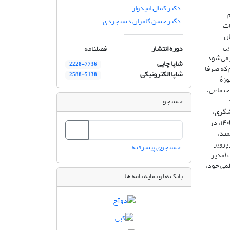
دکتر کمال امیدوار
علوم
دکتر حسن کامران دستجردی
قات
ان
یی
دوره انتشار
فصلنامه
 می‌شود.
شاپا چاپی
2228-7736
م که صرفا
شاپا الکترونیکی
2588-5138
وزۀ
اجتماعی،
جستجو
شگری،
اوقات فراغت و هتلداری). نشریه «تحقیقات کاربردی علوم جغرافیایی» دانشگاه خوارزمی در سال ۱۴۰۳، در
مند،
پرویز
جستجوی پیشرفته
 (مدیر
لمی خود،
بانک ها و نمایه نامه ها