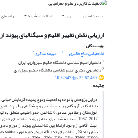
صفحه اصلی
مرور
اطلاعات نشریه
راهنمای 
ارزیابی نقش تغییر اقلیم و سیگنالهای پیوند ا
نویسندگان
2
1
غلامعباس فلاح قالهری
فهیمه شاکری
1
دانشیار اقلیم شناسی دانشگاه حکیم سبزواری، ایران
2
دانشجوی دکتری اقلیم شناسی دانشگاه حکیم سبزواری
10.52547/jgs.22.67.439
چکیده
در این پژوهش با توجه به اهمیت وقوع پدیده گرمایش جهانی، نگ
تا با اتکا بر آن، گامی جهت پیش­بینی و پیش­اگاهی وقوع دم
2017-1987 استفاده شد. برای تحلیل روند شاخص­های
نشان داد اکثر شاخص­های حدی اقلیمی در دوره مورد مطالعه دارا