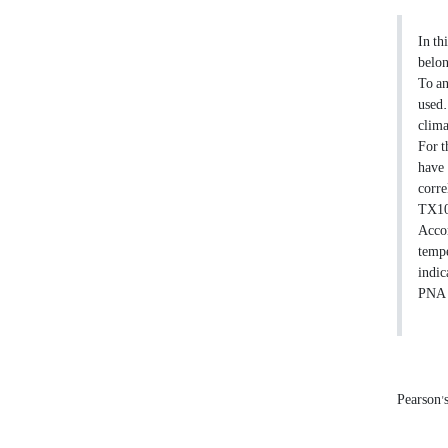
In th
belon
To an
used.
clima
For t
have 
corre
TX10 
Accor
temp
indic
PNA i
Pearson's