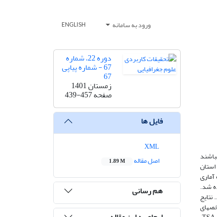
ورود به سامانه
ENGLISH
دوره 22، شماره
67 - شماره پیاپی
67
زمستان 1401
صفحه
439-457
فایل ها
XML
­باشند
اصل مقاله
1.89 M
 استان
ند از دور در دوره آماری
ده شد.
هم رسانی
استفاده شد. نتایج
خص­های
ارجاع به این مقاله