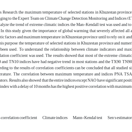
is Research, the maximum temperature of selected stations in Khuzestan province
ging to the Expert Team on Climate Change Detection, Monitoring and Indices (E
alyze the trend of extreme climatic indices, the Man-Kendall test was used and to e
 In this study, given the importance of global warming that severely affected all a
tic factors and maximum temperature in Khuzestan province until to rely on it, and o
his purpose, the temperature of selected stations in Khuzestan province and numer
been used. To understand the relationship between climate indicators and max
lation coefficient was used. The results showed that most of the extreme climatic 
and TN10 indices have had negative trend in most stations and the TX90, TN90
ding to the results of correlation coefficients can be concluded that all studied 
erature. The correlation between maximum temperature and indices PNA, TS
ators. Results also showed that the entire indices except NAO have significant pos
ndex with a delay of 10 months has the highest positive correlation with maximum 
 correlation coefficient
Climate indices
Mann-Kendal test
Sen's estimato