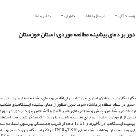
نویسندگان
ارسال مقاله
داوران
تماس با ما
ز دور بر دمای بیشینه مطالعه موردی: استان خوزستان
ارندگان در پی یافتن رابطه­ای بین شاخص­های اقلیمی و دمای بیشینه استان خوزستان می
اهای حدی در سطح منطقه برداشته شود. بدین منظور از دمای بیشینه ایستگاههای منتخب
خوزستان و مقادیر عددی 8 شاخص حدی اقلیمی متعلق به تیم متخصص تشخیص، پایش و شاخص های تغییر اقلیم و 8 شاخص پیو
 حدی اقلیمی از آزمون من-کندال و برای محاسبه شیب خط روند از تخمین­گر شیب سن استفا
جهت آگاهی از وجود ارتباط بین شاخص­های پیوند از دور و دمای بیشینه ایستگاه­ها در تأخیرهای 1 تا 12 ماهه از ضریب همبستگی پیرسون 
ی روند معنی­دار بوده­اند. شاخص­های
TX10
و
TN10
در اکثر ایستگاه­ها روند منفی و شا