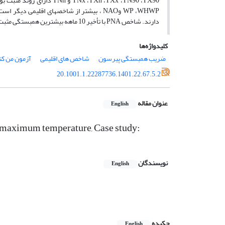
TX90
،
TN90
،
TXx
،
TXn
،
TNx
و
TNn
دارای روند مثبت بو
WHWP
،
WP
و
NAO
، بیشتر از شاخص­های اقلیمی دیگر اس
دارند. شاخص
PNA
با تأخیر 10 ماهه بیشترین همبستگی مثبت با دمای بیشینه استان خوزستان دارد.
کلیدواژه‌ها
ضریب همبستگی پیرسون
شاخص های اقلیمی
آزمون من کن
20.1001.1.22287736.1401.22.67.5.2
عنوان مقاله
English
at maximum temperature, Case study:
نویسندگان
English
چکیده
English