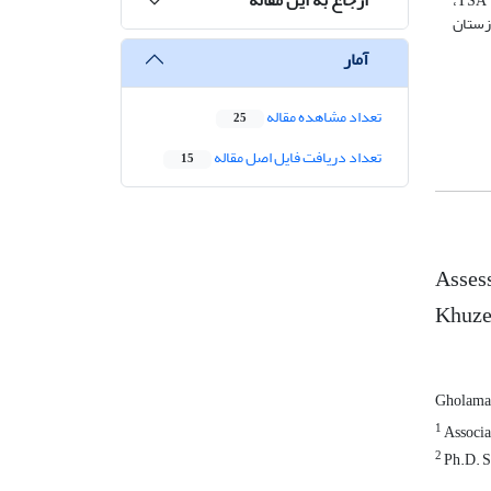
،
TSA
زستان
آمار
تعداد مشاهده مقاله
25
تعداد دریافت فایل اصل مقاله
15
Assess
Khuze
Gholamab
1
Associat
2
Ph.D. St