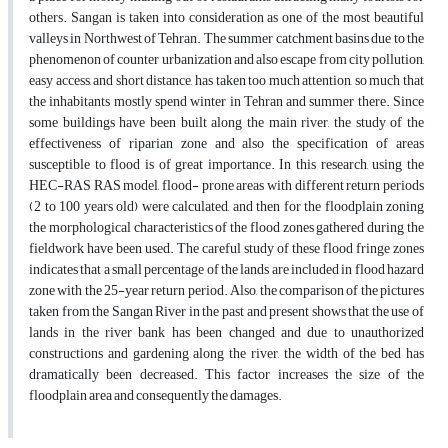
others. Sangan is taken into consideration as one of the most beautiful
valleys in Northwest of Tehran. The summer catchment basins due to the
phenomenon of counter urbanization and also escape from city pollution,
easy access, and short distance, has taken too much attention, so much that
the inhabitants mostly spend winter in Tehran and summer there. Since
some buildings have been built along the main river, the study of the
effectiveness of riparian zone and also the specification of areas
susceptible to flood is of great importance. In this research, using the
HEC-RAS RAS model, flood- prone areas with different return periods
(2 to 100 years old) were calculated, and then for the floodplain zoning
the morphological characteristics of the flood zones gathered during the
fieldwork have been used. The careful study of these flood fringe zones
indicates that a small percentage of the lands are included in flood hazard
zone with the 25-year return period. Also, the comparison of the pictures
taken from the Sangan River in the past and present shows that the use of
lands in the river bank has been changed and due to unauthorized
constructions and gardening along the river, the width of the bed has
dramatically been decreased. This factor increases the size of the
floodplain area and consequently the damages
.