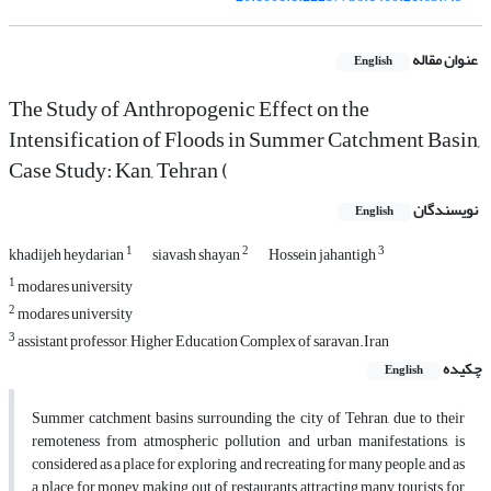
عنوان مقاله
English
The Study of Anthropogenic Effect on the
Intensification of Floods in Summer Catchment Basin,
Case Study: Kan, Tehran (
نویسندگان
English
1
2
3
khadijeh heydarian
siavash shayan
Hossein jahantigh
1
modares university
2
modares university
3
assistant professor, Higher Education Complex of saravan.Iran
چکیده
English
Summer catchment basins surrounding the city of Tehran, due to their
remoteness from atmospheric pollution and urban manifestations, is
considered as a place for exploring and recreating for many people, and as
a place for money making out of restaurants attracting many tourists for