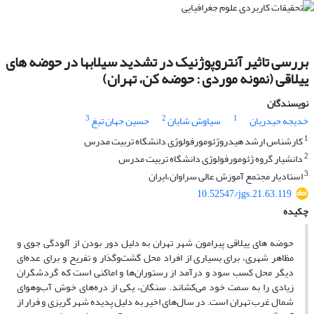
بررسی تاثیر آنتروپوژنیک در تشدید سیلابها در حوضه های
ییلاقی (نمونه موردی : حوضه کن، تهران)
نویسندگان
3
2
1
خدیجه حیدریان
سیاوش شایان
حسین جهان تیغ
1
کارشناس ارشد هیدروژئومورفولوژی دانشگاه تربیت مدرس
2
دانشیار گروه ژئومورفولوژی دانشگاه تربیت مدرس
3
استادیار مجتمع آموزش عالی سراوان،ایران
10.52547/jgs.21.63.119
چکیده
حوضه های ییلاقی پیرامون شهر تهران به دلیل دور بودن از آلودگی جوی و
مظاهر شهری، برای بسیاری از افراد محل گشت‌وگذار و تفریح و برای عده‌ای
دیگر محل کسب سود و درآمد از رستوران‌ها و اماکنی است که گردشگران
زیادی را به سمت خود می‌کشاند. سنگان، یکی از دره‌های خوش آب‌وهوای
شمال غرب تهران است. در سال‌های اخیر به دلیل پدیده شهر گریزی و فرار از