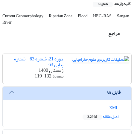
کلیدواژه‌ها
English
Current Geomorphology
Riparian Zone
Flood
HEC-RAS
Sangan
River
مراجع
دوره 21، شماره 63 - شماره
پیاپی 63
زمستان 1400
صفحه
119-132
فایل ها
XML
اصل مقاله
2.29 M