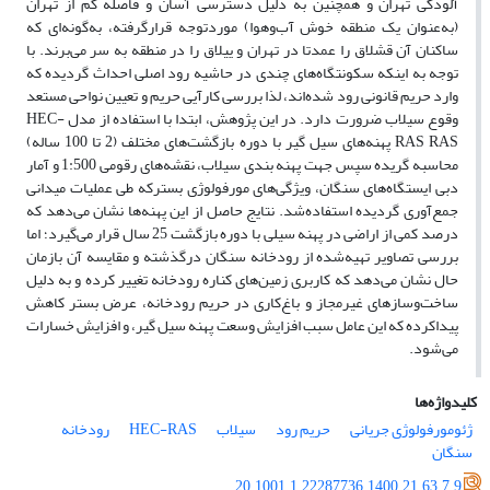
آلودگی تهران و همچنین به دلیل دسترسی آسان و فاصله کم از تهران
(به‌عنوان یک منطقه خوش آب‌وهوا) موردتوجه قرارگرفته، به‌گونه‌ای که
ساکنان آن قشلاق را عمدتا در تهران و ییلاق را در منطقه به سر می‌برند. با
توجه به اینکه سکونتگاه‌های چندی در حاشیه رود اصلی احداث گردیده که
وارد حریم قانونی رود شده‌اند، لذا بررسی کارآیی حریم و تعیین نواحی مستعد
وقوع سیلاب ضرورت دارد. در این پژوهش، ابتدا با استفاده از مدل
HEC-
RAS
RAS
پهنه‌های سیل گیر با دوره بازگشت‌های مختلف (2 تا 100 ساله)
محاسبه‌ گریده سپس جهت پهنه بندی سیلاب، نقشه‌های رقومی 1:500 و آمار
دبی ایستگاه‌های سنگان، ویژگی‌های مورفولوژی بسترکه طی عملیات میدانی
جمع‌آوری گردیده استفاده‌شد. نتایج حاصل از این پهنه‌ها نشان می‌دهد که
درصد کمی از اراضی در پهنه سیلی با دوره بازگشت 25 سال قرار می‌گیرد؛ اما
بررسی تصاویر تهیه‌شده از رودخانه سنگان درگذشته و مقایسه آن بازمان
حال نشان می‌دهد که کاربری زمین‌های کناره رودخانه تغییر کرده و به دلیل
ساخت‌وسازهای غیرمجاز و باغ‌کاری در حریم رودخانه، عرض بستر کاهش
پیداکرده که این عامل سبب افزایش وسعت پهنه سیل گیر، و افزایش خسارات
می‌شود.
کلیدواژه‌ها
ژئومورفولوژی جریانی
حریم رود
سیلاب
HEC-RAS
رودخانه
سنگان
20.1001.1.22287736.1400.21.63.7.9