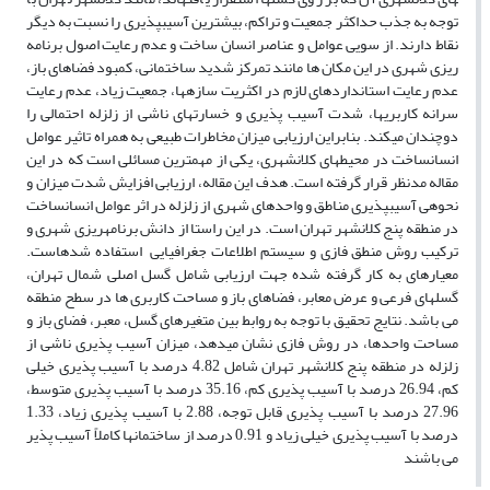
توجه به جذب حداکثر جمعیت و تراکم، بیشترین آسیب­پذیری را نسبت به دیگر
نقاط دارند. از سویی عوامل و عناصر انسان ساخت و عدم رعایت اصول برنامه
ریزی شهری در این مکان ها مانند تمرکز شدید ساختمانی، کمبود فضاهای باز،
عدم رعایت استاندارد­های لازم در اکثریت سازه­ها، جمعیت زیاد، عدم رعایت
سرانه­ کاربری­ها، شدت آسیب پذیری و خسارت­های ناشی از زلزله احتمالی را
دوچندان می­کند. بنابراین ارزیابی میزان مخاطرات طبیعی به همراه تاثیر عوامل
انسان­ساخت در محیط­های کلان­شهری، یکی از مهمترین مسائلی است که در این
مقاله مدنظر قرار گرفته است. هدف این مقاله، ارزیابی افزایش شدت میزان و
نحوه­ی آسیب­پذیری مناطق و واحدهای شهری از زلزله در اثر عوامل انسان­ساخت
در منطقه پنج کلان­شهر تهران است. در این راستا از دانش برنامه­ریزی شهری و
ترکیب روش منطق فازی و سیستم اطلاعات جغرافیایی استفاده شده­است.
معیارهای به کار گرفته شده جهت ارزیابی شامل گسل اصلی شمال تهران،
گسل­های فرعی و عرض معابر، فضاهای باز و مساحت کاربری ها در سطح منطقه
می باشد. نتایج تحقیق با توجه به روابط بین متغیرهای گسل، معبر، فضای باز و
مساحت واحدها، در روش فازی نشان می­دهد، میزان آسیب پذیری ناشی از
زلزله در منطقه پنج کلان­شهر تهران شامل 4.82 درصد با آسیب پذیری خیلی
کم، 26.94 درصد با آسیب پذیری کم، 35.16 درصد با آسیب پذیری متوسط،
27.96 درصد با آسیب پذیری قابل توجه، 2.88 با آسیب پذیری زیاد، 1.33
درصد با آسیب پذیری خیلی زیاد و 0.91 درصد از ساختمان­ها کاملاً آسیب پذیر
می باشند