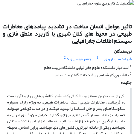
تاثیر عوامل انسان ساخت در تشدید پیامدهای مخاطرات
طبیعی در محیط های کلان شهری با کاربرد منطق فازی و
سیستم اطلاعات جغرافیایی
نویسندگان
2
1
فرزانه ساسان پور
جعفر موسی وند
1
استادیار دانشکده علوم جغرافیایی دانشگاه تربیت معلم
2
دانشجوی کارشناسی ارشد دانشگاه تربیت معلم
چکیده
یکی از عمده­ترین مسائل و مشکلاتی که بیشتر کلان­شهرهای جهان با آن دست
به گریبانند، مخاطرات طبیعی است. مخاطرات طبیعی، به ویژه زلزله همواره
سکونتگاه­های بشر و جان انسان­ها را تهدید می­کند و در مدت کوتاهی می­تواند
خسارات و تلفات بسیار گسترده­ای برجای بگذارد. دراین بین، کشور ایران به
دلیل قرارگیری در کمربند زلزله خیز آلپ ـ هیمالیا نیز از این قائده مستثنی
نمی­باشد و یکی از حادثه خیزترین کشورهای دنیا می­باشد. براین اساس، محیط­
های کلان­شهری آن که بر روی گسل­ها استقرار یافته­اند، مانند کلان­شهر تهران با