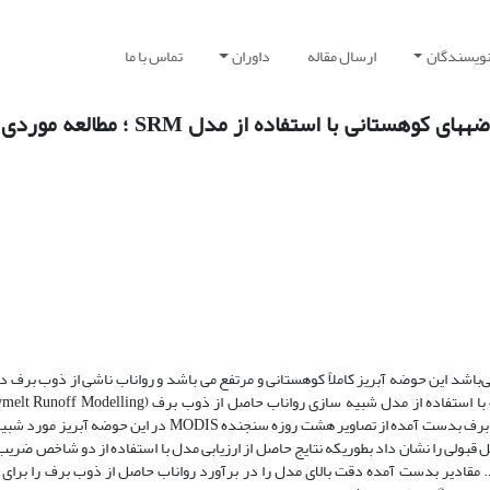
نویسندگان
ارسال مقاله
داوران
تماس با ما
شبیه سازی رواناب ناشی از ذوب برف در حوضه‎های کوهستانی با استفاده از 
باشد این حوضه آبریز کاملاً کوهستانی و مرتفع می باشد و رواناب ناشی از ذوب برف در
ل قبولی را نشان د‌اد‌ بطوریکه نتایج حاصل از ارزیابی مدل با استفاده از دو شاخص ضریب
رابر با 82 و 9/18- درصد می باشد. مقاد‌یر بدست آمده د‌قت بالای مد‌ل را د‌ر برآورد‌ رواناب حاصل از ذوب برف را ب