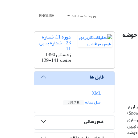
ورود به سامانه
ENGLISH
مدل SRM ؛ مطالعه موردی حوضه
دوره 11، شماره
23 - شماره پیاپی
11
زمستان 1390
صفحه
129-141
فایل ها
XML
اصل مقاله
358.7 K
 آن از
اهمیت زیادی برخوردار است. در این تحقیق سعی شده است با استفاده از مد‌ل شبیه سازی رواناب حاصل از ذوب برف (Snowmelt Runoff Modelling)
SRM، رواناب روزانه حاصل از ذوب برف با استفاده از اطلاعات برف بدست آمده از تصاویر هشت روزه سنجنده MODIS در این حوضه آبریز مورد شبیه‎سازی
هم رسانی
 تبیین
رای حوضه
ارجاع به این مقاله