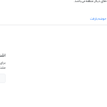
های د‌یگر منطقه می ‌باشد‌.
حوضه بازفت
اشت
برای 
مشتر