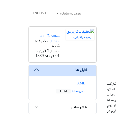
ورود به سامانه
ENGLISH
مقالات آماده
انتشار
، پذیرفته
شده
انتشار آنلاین از
01 خرداد 1389
فایل ها
XML
شارکت
کنان،
اصل مقاله
1.1 M
ن حال،
 محله
ز نوع
هم رسانی
رای دفتر تسهیلگری در