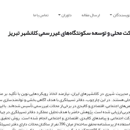
نویسندگان
ارسال مقاله
داوران
تماس با ما
ت محلی و توسعه سکونتگاه‌های غیررسمی کلانشهر تبریز
مدیریت شهری در کلانشهرهای ایران، نیازمند اتخاذ رویکردهایی نوین با تأکید بر م
حلی هستند. در این چارچوب، دفاتر تسهیلگری با هدف آگاهی بخشی و توانمندسازی سا
خص‌های اجتماعی، اقتصادی و کالبدی در برخی از محلات غیررسمی تأسیس شده‌اند. با ای
تجربی ارزیابی شده است. پژوهش حاضر با هدف تحلیل عملکرد دفاتر تسهیلگری در چهار
شارکت اجتماعی و پیامدهای کالبدی، اقتصادی و اجتماعی انجام شده است. روش تحقیق ا
توصیفی-تحلیلی و کاربردی است. داده‌ها به‌صورت میدانی و با استفاده از پرسشنامه محقق ساخته از میان 396 نفر از ساکنان محلات دا