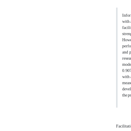
Infor
with 
faci
stren
Howev
perfo
and p
resea
model
0.907
with 
measu
devel
the p
Facilitat