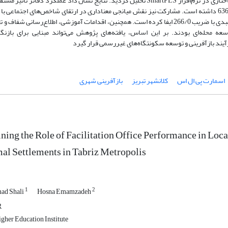
SmartPLS
تحلیل گردید. نتایج نشان داد عملکرد دفاتر تأثیر مستق
توانمندسازی با ضریب 907/0 و بر مشارکت محلی با ضریب 636/0 داشته است. مشارکت نیز نقش میانجی معناداری در ارتقای شاخص‌های اجتما
438/0، شاخص‌های اقتصادی با ضریب 294/0 و شاخص‌های کالبدی با ضریب 266/0 ایفا کرده است. همچنین، اقدامات آموزشی، اطلاع‌رسانی شفا
سعه محله‌ای بودند.
بر این اساس،
یافته‌های پژوهش می‌تواند مبنایی برای بازنگ
یند بازآفرینی و توسعه سکونتگاه‌های غیررسمی قرار گیرد
اسمارت پی ال اس
کلانشهر تبریز
بازآفرینی شهری
ning the Role of Facilitation Office Performance in Loc
al Settlements in Tabriz Metropolis
1
2
d Shali
Hosna Emamzadeh
R
gher Education Institute