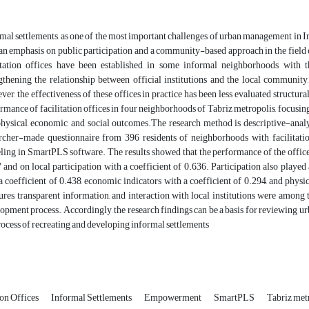
mal settlements, as one of the most important challenges of urban management in I
an emphasis on public participation and a community-based approach in the field
litation offices have been established in some informal neighborhoods with 
gthening the relationship between official institutions and the local community
er, the effectiveness of these offices in practice has been less evaluated structur
rmance of facilitation offices in four neighborhoods of Tabriz metropolis, focusing
hysical, economic, and social outcomes.The research method is descriptive-analyt
rcher-made questionnaire from 396 residents of neighborhoods with facilitatio
ing in SmartPLS software. The results showed that the performance of the office
 and on local participation with a coefficient of 0.636. Participation also played
a coefficient of 0.438, economic indicators with a coefficient of 0.294, and physic
res, transparent information, and interaction with local institutions were among 
opment process. Accordingly, the research findings can be a basis for reviewing urb
rocess of recreating and developing informal settlements
ion Offices
Informal Settlements
Empowerment
SmartPLS
Tabriz met