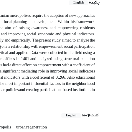
چکیده
English
ranian metropolises, require the adoption of new approaches
 of local planning and development. Within this framework,
the aim of raising awareness and empowering residents,
, and improving social, economic, and physical indicators.
ally and empirically. The present study aimed to analyze the
 on its relationship with empowerment, social participation,
ical and applied. Data were collected in the field using a
n offices in 1401 and analyzed using structural equation
s had a direct effect on empowerment with a coefficient of
 a significant mediating role in improving social indicators
al indicators with a coefficient of 0.266. Also, educational
the most important influential factors in the neighborhood
an policies and creating participation-based institutions in
کلیدواژه‌ها
English
ropolis
urban regeneration