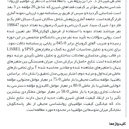
محیطی می­پردازد. در این پژوهش، با مطالعه ادبیات نظری، مؤلفه­های روان­
شناسی محیطی مؤثر بر کیفیت فضاهای شهری که شامل 20 مؤلفه در 3 بعد
است شناسایی گردیده و سپس از طریق پرسشنامه مورد ارزیابی نمونه آماری
قرار گرفته است. جامعه آماری پژوهش شامل ساکنان شهرک سبلان (فاز یک و
فاز دو)، شهرک سینا، شهرک زرناس و شهرک رضوان به تعداد حدود 198647
نفر می­باشد.تعداد نمونه با استفاده از فرمول کوکران384 نفر تعیین شده
است. روایی سؤالات به تأیید سه نفر مدرس دانشگاه و متخصص در این حوزه
رسیده و ضریب آلفای کرونباخ برابر 845/0 بر پایایی پرسشنامه دلالت نمود.
برای تجزیه و تحلیل محاسبات آماری به کمک نرم­افزارهای
SPSS
و
LISREL
در قالب روش مدلسازی معادلات ساختاری و تحلیل عاملی تأییدی مرتبه دوم
انجام شده است. نتایج حاصل از برازش مدل، میزان همبستگی بین متغیرهای
پنهان با متغیرهای مشاهده شده و مقادیر محاسبه شده
T
برای تمامی بارهای
عاملی مرتبه اول و مرتبه دوم، اعتبار بیرونی مدل تحقیق را نشان داد. براساس
یافته­ها، مؤلفه سلامت محیطی با بار عاملی 75/0 در معیار عوامل محتوایی، مؤلفه
خوانایی فضایی با بار عاملی 80/0 در معیار عوامل کالبدی و مؤلفه دسترسی به
خدمات تجاری روزمره با بار عاملی 58/0 در معیار عوامل عملکردی بیشترین
تأثیر را در ارتقاء کیفیت فضای شهری بافت جدید اردبیل دارند. نتایج نشان
داد که میانگین کیفیت مؤلفه­های روان­شناسی محیطی از نظر پاسخگویان
نمایانگر میزان متوسط این مؤلفه­ها در محدوده مورد مطالعه است.
کلیدواژه‌ها