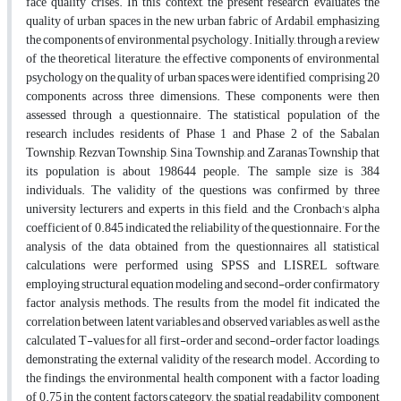
face quality crises. In this context, the present research evaluates the
quality of urban spaces in the new urban fabric of Ardabil, emphasizing
the components of environmental psychology. Initially, through a review
of the theoretical literature, the effective components of environmental
psychology on the quality of urban spaces were identified, comprising 20
components across three dimensions. These components were then
assessed through a questionnaire. The statistical population of the
research includes residents of Phase 1 and Phase 2 of the Sabalan
Township, Rezvan Township, Sina Township, and Zaranas Township that
its population is about 198644 people. The sample size is 384
individuals. The validity of the questions was confirmed by three
university lecturers and experts in this field, and the Cronbach's alpha
coefficient of 0.845 indicated the reliability of the questionnaire. For the
analysis of the data obtained from the questionnaires, all statistical
calculations were performed using SPSS and LISREL software,
employing structural equation modeling and second-order confirmatory
factor analysis methods. The results from the model fit indicated the
correlation between latent variables and observed variables, as well as the
calculated T-values for all first-order and second-order factor loadings,
demonstrating the external validity of the research model. According to
the findings, the environmental health component with a factor loading
of 0.75 in the content factors category, the spatial readability component