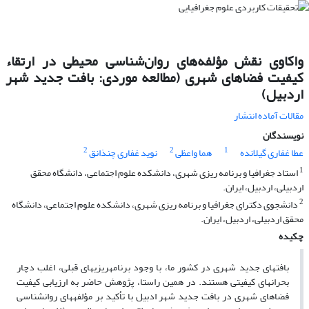
واکاوی نقش مؤلفه‌های روان‌شناسی محیطی در ارتقاء
کیفیت فضاهای شهری (مطالعه موردی: بافت جدید شهر
اردبیل)
مقالات آماده انتشار
نویسندگان
2
2
1
عطا غفاری گیلانده
هما واعظی
نوید غفاری چنذانق
1
استاد جغرافیا و برنامه ریزی شهری، دانشکده علوم اجتماعی، دانشگاه محقق
اردبیلی، اردبیل، ایران.
2
دانشجوی دکترای جغرافیا و برنامه ریزی شهری، دانشکده علوم اجتماعی، دانشگاه
محقق اردبیلی، اردبیل، ایران.
چکیده
بافت­های جدید شهری در کشور ما، با وجود برنامه­ریزی­های قبلی، اغلب دچار
بحران­های کیفیتی هستند. در همین راستا، پژوهش حاضر به ارزیابی کیفیت
فضاهای شهری در بافت جدید شهر ادبیل با تأکید بر مؤلفه­های روان­شناسی