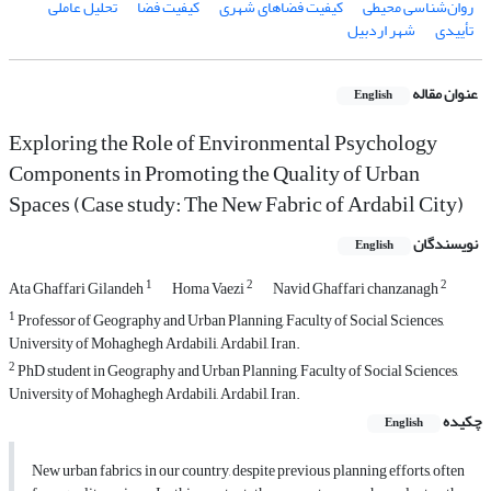
روان‌شناسی محیطی
کیفیت فضاهای شهری
کیفیت فضا
تحلیل عاملی
تأییدی
شهر اردبیل
عنوان مقاله
English
Exploring the Role of Environmental Psychology
Components in Promoting the Quality of Urban
Spaces (Case study: The New Fabric of Ardabil City)
نویسندگان
English
1
2
2
Ata Ghaffari Gilandeh
Homa Vaezi
Navid Ghaffari chanzanagh
1
Professor of Geography and Urban Planning, Faculty of Social Sciences,
University of Mohaghegh Ardabili, Ardabil, Iran.
2
PhD student in Geography and Urban Planning, Faculty of Social Sciences,
University of Mohaghegh Ardabili, Ardabil, Iran.
چکیده
English
New urban fabrics in our country, despite previous planning efforts, often