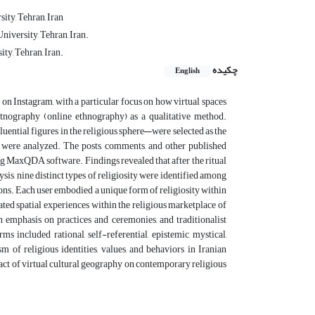
ity, Tehran, Iran
iversity, Tehran, Iran.
ty, Tehran, Iran.
چکیده
English
 on Instagram, with a particular focus on how virtual spaces
etnography (online ethnography) as a qualitative method.
ential figures in the religious sphere—were selected as the
ns were analyzed. The posts, comments, and other published
ing MaxQDA software. Findings revealed that after the ritual
s, nine distinct types of religiosity were identified among
ions. Each user embodied a unique form of religiosity within
ated spatial experiences within the religious marketplace of
n emphasis on practices and ceremonies, and traditionalist
ms included rational, self-referential, epistemic, mystical,
m of religious identities, values, and behaviors in Iranian
act of virtual cultural geography on contemporary religious