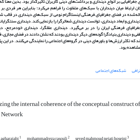
جغرافیایی بر انواع دینداری و برداشت‌های دینی کاربران تأثیرگذار بود. بدین معنا ک
ان ارتباط میان دینداران با سبک‌های متفاوت را فراهم می‌کرد؛ بنابراین هر فردی ب
رائه‌شده در فضای جغرافیای فرهنگی اینستاگرام نوعی از سبک‌های دینداری در قالب ش
داری و ابعاد دینداری، توانست دینداری شعائرگرا را بازنمایی کند. دینداری سنت‏گرایانه
فیای فرهنگی ایران را در بر می‌گیرد. دینداری عقل‏گرا، دینداری خودمرجع، دی
فی و دینداری بنیادگرا گونه‌های دیگر دینداری بودند که نشان دادند در فضای مجازی،
اند که تکثر ارزش‌ها و باورهای دینی در گروه‌های اجتماعی را نمایندگی می‌کنند. در این
مشاهده بود.
رافی
شبکه‌های اجتماعی
ing the internal coherence of the conceptual construct of t
l Network
1
2
3
 agharajabi
mohammadreza rasouli
seyed mahmoud nejati hoseini