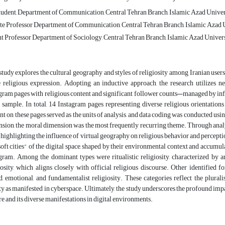
udent, Department of Communication, Central Tehran Branch, Islamic Azad Univers
te Professor Department of Communication, Central Tehran Branch, Islamic Azad Un
t Professor Department of Sociology, Central Tehran Branch, Islamic Azad Universi
study explores the cultural geography and styles of religiosity among Iranian users
 religious expression. Adopting an inductive approach, the research utilizes n
gram pages with religious content and significant follower counts—managed by influ
 sample. In total, 14 Instagram pages representing diverse religious orientatio
nt on these pages served as the units of analysis, and data coding was conducted us
sion, the moral dimension was the most frequently recurring theme. Through analysi
, highlighting the influence of virtual geography on religious behavior and percept
soft cities" of the digital space, shaped by their environmental context and accumul
gram. Among the dominant types were ritualistic religiosity, characterized by a
iosity, which aligns closely with official religious discourse. Other identified for
, emotional, and fundamentalist religiosity. These categories reflect the pluralis
ty as manifested in cyberspace. Ultimately, the study underscores the profound imp
re and its diverse manifestations in digital environments.