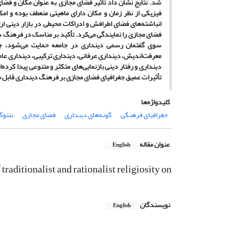
شد. نتایج نشان داد تأثیر فضای مجازی به عنوان مکان و فضای 
فیزیکی از نظر زمان و مکان دارای ماهیتی منعطف بوده و امک
انباشته‌های فضای اطرافش و ادراکات محیطی در بازار دینی ا
فضای مجازی را نمایندگی می‌کرد. تأکید بر مناسک در فرهنگ دین
سوی گفتمان رسمی دینداری در جامعه حمایت می‌شود، جغرا
معرفت‌اندیش، دینداری عرفانی، دینداری ترکیبی، دینداری عاط
دینداری و رفتار دینی بازنمایی‌های متکثر و متنوعی پیدا کرده‌
تأثیرات عمیق جغرافیای فضای مجازی بر فرهنگ دینداری قابل 
کلیدواژه‌ها
جغرافیای فرهنگی
گونه‌های دینداری
فضای مجازی
نتنوگ
عنوان مقاله
English
raditionalist and rationalist religiosity on
نویسندگان
English