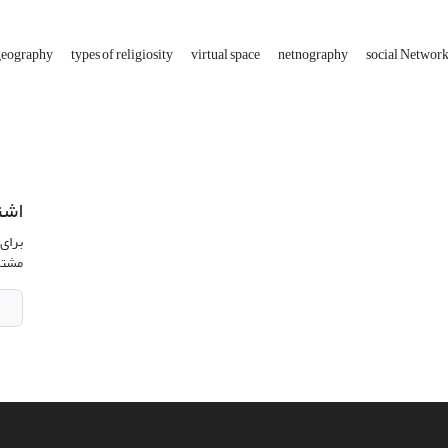
 geography
types of religiosity
virtual space
netnography
social Networ
اشت
برای 
مشتر