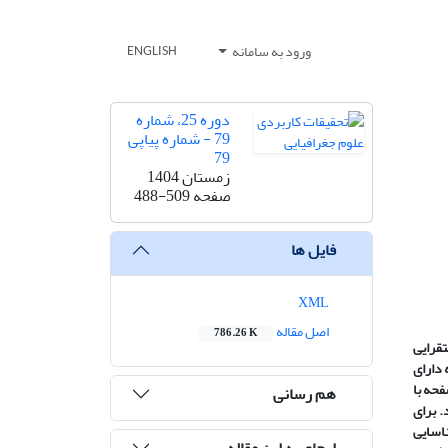
ورود به سامانه
ENGLISH
دوره 25، شماره
79 - شماره پیاپی
79
زمستان 1404
صفحه
488-509
فایل ها
XML
اصل مقاله
786.26 K
قرایی
 دارای
اب صفحه به افراد مطرح در حوزه فعالیت‌های دینی بود، به عنوان جامعه مورد مطالعه در نظر گرفته شدند که ۱۴ صفحه با
هم رسانی
. برای
اری که رفتار دینی کاربران را نمایندگی می‌کرد، در ۹ گونه شناسایی
ارجاع به این مقاله