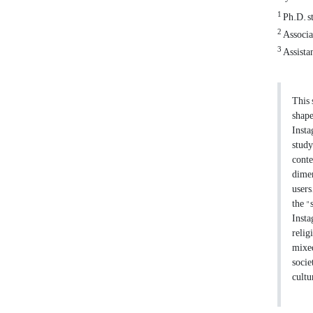
1
Ph.D. st
2
Associa
3
Assistan
This 
shape
Insta
study
conte
dimen
users
the "
Insta
relig
mixed
socie
cultu