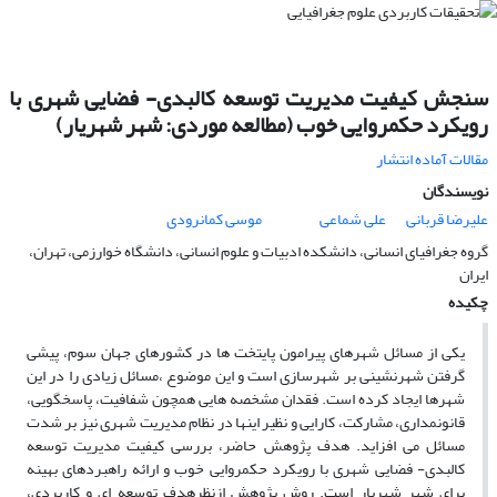
سنجش کیفیت مدیریت توسعه کالبدی- فضایی شهری با
رویکرد حکمروایی خوب (مطالعه موردی: شهر شهریار)
مقالات آماده انتشار
نویسندگان
علیرضا قربانی
علی شماعی
موسی کمانرودی
گروه جغرافیای انسانی، دانشکده ادبیات و علوم انسانی، دانشگاه خوارزمی، تهران،
ایران
چکیده
یکی از مسائل شهرهای پیرامون پایتخت ها در کشورهای جهان سوم، پیشی
گرفتن شهرنشینی بر شهرسازی است و این موضوع ،مسائل زیادی را در این
شهرها ایجاد کرده است. فقدان مشخصه هایی همچون شفافیت، پاسخگویی،
قانونمداری، مشارکت، کارایی و نظیر اینها در نظام مدیریت شهری نیز بر شدت
مسائل می افزاید. هدف پژوهش حاضر، بررسی کیفیت مدیریت توسعه
کالبدی- فضایی شهری با رویکرد حکمروایی خوب و ارائه راهبردهای بهینه
برای شهر شهریار است. روش پژوهش ازنظرهدف توسعه ای و کاربردی،