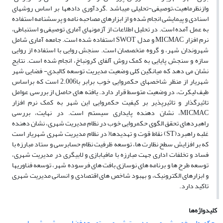
وازنظرماهیت،توصیفی-تحلیلی میباشد .گردآوری دادهها بر اساس روشهای
اسنادی و پیمایشی انجام شده و از ابزارهای مصاحبه نامه و پرسشنامه استفاده
به عمل آمده است. در تحلیل اطلاعات از آزمونهای آماری توصیفی و استنباطی،
نرم افزار MICMAC و مدل SWOT استفاده شده است. جامعه آماری شامل
شهروندان شهر، و گروه متخصصان است. سنجش روایی با استفاده از روایی
سازه و سنجش پایایی به کمک روش آلفای کرونباخ، انجام شده است. نتایج
نشان می دهد که میانگین کلی وضعیت مدیریت توسعه کالبدی- فضایی شهر
شهریار از منظر شاخصهای حکمروایی خوب برابر با2.006 است که براساس
طیف لیکرت، در وضعیت متوسط قرار دارد. یافته های حاصل از بررسی عوامل
تاثیرگذار و تاثیرپذیر بر کیفیت حکمروایی این شهر به کمک نرم افزار
MICMAC، نشان دهنده پایداری سیستم است. در نهایت، بررسی
راهبردهای تحقق الگوی حکمروایی خوب در نظام مدیریت شهری، نشان دهنده
غلبه راهبرد(ST) نقاط قوت و تهدیدها( در نظام مدیریت شهری شهریار است
که بر افزایش سطح نظارت ها، توسعه ظرفیت نظام حسابرسی و ستاد مبارزه با
فساد و تخلفات اداری جهت مبارزه با مافیابازی و لابیگری در مدیریت شهری،
توسعه طرح ها و برنامه های نوسازی بافت های فرسوده شهر، توسعه فناوریها
و ابزارهای الکترونیک، و بهبود شاخص های اقتصادی و انسانی مدیریت شهری
تاکید دارد.
کلیدواژه‌ها
حکمروایی خوب شهری
مدیریت شهری
توسعه فضایی
شهر شهریار