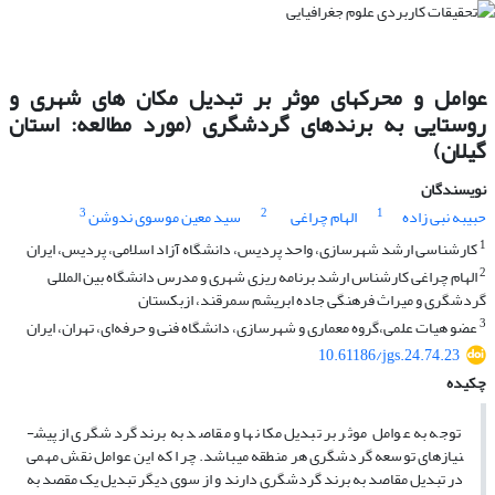
عوامل و محرکهای موثر بر تبدیل مکان های شهری و
روستایی به برندهای گردشگری (مورد مطالعه: استان
گیلان)
نویسندگان
3
2
1
حبیبه نبی زاده
الهام چراغی
سید معین موسوی ندوشن
1
کارشناسی ارشد شهرسازی، واحد پردیس، دانشگاه آزاد اسلامی، پردیس، ایران
2
الهام چراغی کارشناس ارشد برنامه ریزی شهری و مدرس دانشگاه بین المللی
گردشگری و میراث فرهنگی جاده ابریشم سمرقند، ازبکستان
3
عضو هیات علمی،گروه معماری و شهرسازی، دانشگاه فنی و حرفه‌ای، تهران، ایران
10.61186/jgs.24.74.23
چکیده
توجه به عوامل موثر بر تبدیل مکان­ها و مقاصد به برند گردشگری از پیش­
نیازهای توسعه گردشگری هر منطقه می­باشد. چرا که این عوامل نقش مهمی
در تبدیل مقاصد به برند گردشگری دارند و از سوی دیگر تبدیل یک مقصد به