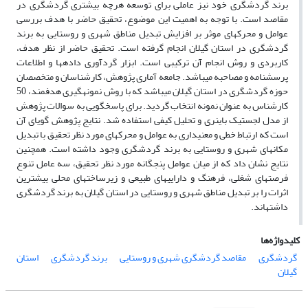
برند گردشگری خود نیز عاملی برای توسعه هرچه بیشتری گردشگری در
مقاصد است. با توجه به اهمیت این موضوع، تحقیق حاضر با هدف بررسی
عوامل و محرک­های موثر بر افزایش تبدیل مناطق شهری و روستایی به برند
گردشگری در استان گیلان انجام گرفته است. تحقیق حاضر از نظر هدف،
کاربردی و روش انجام آن ترکیبی است. ابزار گردآوری داده­ها و اطلاعات
پرسش­نامه و مصاحبه می­باشد. جامعه آماری پژوهش، کارشناسان و متخصصان
حوزه گردشگری در استان گیلان می­باشد که با روش نمونه­گیری هدفمند، 50
کارشناس به عنوان نمونه انتخاب گردید. برای پاسخگویی به سوالات پژوهش
از مدل لجستیک باینری و تحلیل کیفی استفاده شد. نتایج پژوهش گویای آن
است که ارتباط خطی و معنی­داری به عوامل و محرک­های مورد نظر تحقیق با تبدیل
مکان­های شهری و روستایی به برند گردشگری وجود داشته است. همچنین
نتایج نشان داد که از میان عوامل پنجگانه مورد نظر تحقیق، سه عامل تنوع
فرصت­های شغلی، فرهنگ و دارایی­های طبیعی و زیرساخت­های محلی بیشترین
اثرات را بر تبدیل مناطق شهری و روستایی در استان گیلان به برند گردشگری
داشته­اند.
کلیدواژه‌ها
گردشگری
مقاصد گردشگری شهری و روستایی
برند گردشگری
استان
گیلان