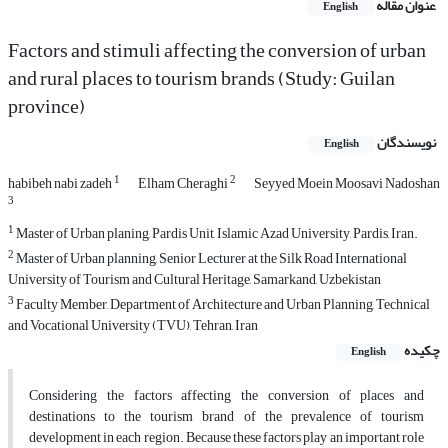
عنوان مقاله
English
Factors and stimuli affecting the conversion of urban
and rural places to tourism brands (Study: Guilan
province)
نویسندگان
English
1
2
habibeh nabi zadeh
Elham Cheraghi
Seyyed Moein Moosavi Nadoshan
3
1
Master of Urban planing, Pardis Unit, Islamic Azad University, Pardis, Iran.
2
Master of Urban planning, Senior Lecturer at the Silk Road International
University of Tourism and Cultural Heritage, Samarkand, Uzbekistan
3
Faculty Member, Department of Architecture and Urban Planning, Technical
and Vocational University (TVU), Tehran, Iran
چکیده
English
Considering the factors affecting the conversion of places and
destinations to the tourism brand of the prevalence of tourism
development in each region. Because these factors play an important role