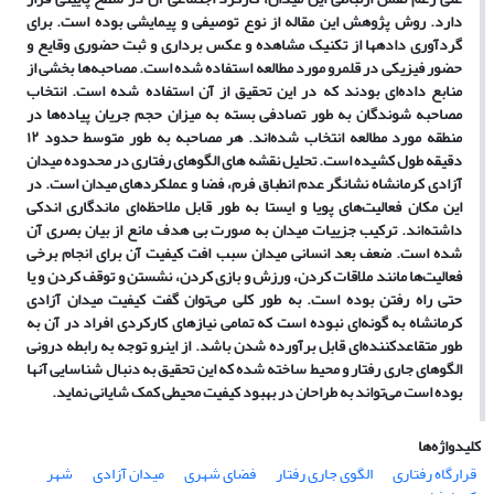
دارد. روش پژوهش این مقاله از نوع توصیفی و پیمایشی بوده است. برای
گردآوری داده­ها از تکنیک مشاهده و عکس برداری و ثبت حضوری وقایع و
حضور فیزیکی در قلمرو مورد مطالعه استفاده شده است. مصاحبه‌ها بخشی از
منابع داده‌ای بودند که در این تحقیق از آن استفاده شده است. انتخاب
مصاحبه شوندگان به طور تصادفی بسته به میزان حجم جریان پیاده‌ها در
منطقه مورد مطالعه انتخاب شده‌اند. هر مصاحبه به طور متوسط حدود ۱۲
دقیقه طول کشیده است. تحلیل نقشه های الگوهای رفتاری در محدوده میدان
آزادی کرمانشاه نشانگر عدم انطباق فرم، فضا و عملکردهای میدان است. در
این مکان فعالیت‌های پویا و ایستا به طور قابل ملاحظه‌ای ماندگاری اندکی
داشته‌اند. ترکیب جزییات میدان به صورت بی هدف مانع از بیان بصری آن
شده است. ضعف بعد انسانی میدان سبب افت کیفیت آن برای انجام برخی
فعالیت‌ها مانند ملاقات کردن، ورزش و بازی کردن، نشستن و توقف کردن و یا
حتی راه رفتن بوده است. به طور کلی می‌توان گفت کیفیت میدان آزادی
کرمانشاه به گونه‌ای نبوده است که تمامی نیازهای کارکردی افراد در آن به
طور متقاعدکننده‌ای قابل برآورده شدن باشد. از اینرو توجه به رابطه درونی
الگوهای جاری رفتار و محیط ساخته شده که این تحقیق به دنبال شناسایی آنها
بوده است می‌تواند به طراحان در بهبود کیفیت محیطی کمک شایانی نماید.
کلیدواژه‌ها
قرارگاه رفتاری
الگوی جاری رفتار
فضای شهری
میدان آزادی
شهر