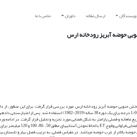
نویسندگان
ارسال مقاله
داوران
تماس با ما
وبی حوضه آبریز رودخانه ارس
خش جنوبی حوضه آبریز رودخانه ارس مورد بررسی قرار گرفت. برای این منظور، از داد
با تفکیک افقی 1/0*1/0 درجه برای یک دوره 38 ساله (2019-1982) استفاده شد. پس از اعتبارسنجی 
 ماهانه و فصلی پارامتر به شکل فضایی مورد تجزیه و تحلیل قرار گرفت. در ادامه وردای
ضایی فراوانی وقوع
ET
با لحاظ نمودن آستانه­های مطلق 50، ،80، 100 و 
وضه بالاتر از غرب حوضه می­باشد. در مقیاس فصلی، به ترتیب فصل بهار و تابستان بی