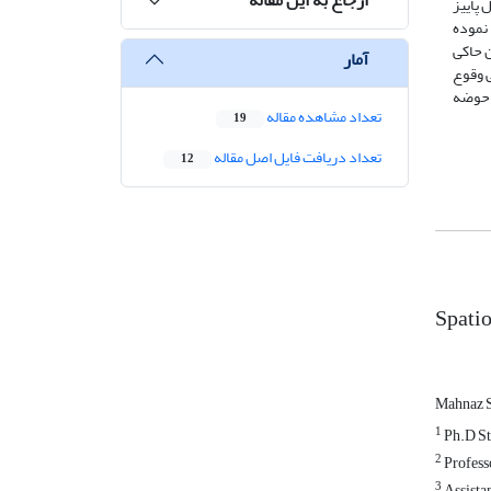
 پاییز
 نموده
 حاکی
آمار
سی فراوانی وقوع
حوضه
تعداد مشاهده مقاله
19
تعداد دریافت فایل اصل مقاله
12
Spatio
Mahnaz 
1
Ph.D St
2
Profess
3
Assista