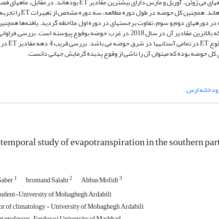
­های می ژوئن، آوریل و مارس دارای بیش­ترین مقادیر
ET
بوده­اند. در مقابل، ماه­های فصل
­اند. همچنین کل حوضه در طول دوره مطالعه، سه دوره مشخص از تغییرات
ET
را تجربه
ر دوره­های دوم و سوم، تفاوت برجسته­ای در دوره اول ملاحظه گردید. یافته
ها همچنین
از وجود ناهنجاری مثبت بعد از سال 2002 در کل حوضه است که بالاترین مقادیر آن در سال 2018 در غرب حوضه بوقوع پیوسته است. برر
قوع
ET
در تمامی آستانه­ها در شرق حوضه می باشد. بررسی قریب 4 دهه مقادیر
ET
در 
 کل حوضه بوده که می­توان آن را ناشی از وقوع پدیده گرمایش جهانی دانست.
ودخانه ارس
temporal study of evapotranspiration in the southern part
1
2
3
Saber
bromand Salahi
Abbas Mofidi
udent-University of Mohaghegh Ardabili
or of climatology - University of Mohaghegh Ardabili
nt professor-Ferdowsi University of Mashhad