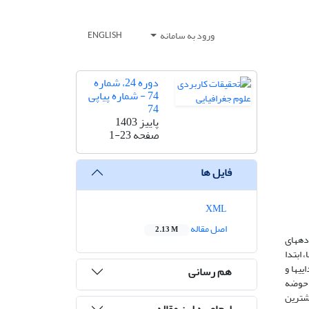
ورود به سامانه
ENGLISH
دوره 24، شماره
74 - شماره پیاپی
74
پاییز 1403
صفحه
1-23
فایل ها
XML
اصل مقاله
2.13 M
ه­های
داده­ها، ابتدا
ی­ها و
هم رسانی
120 میلی­متر برای حوضه
ش­ترین
ارجاع به این مقاله