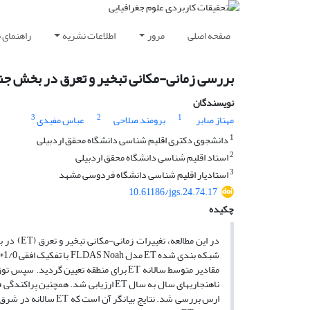
صفحه اصلی
مرور
اطلاعات نشریه
راهنمای 
بررسی زمانی-مکانی تبخیر و تعرق در بخش جن
نویسندگان
3
2
1
مهناز صابر
برومند صلاحی
عباس مفیدی
1
دانشجوی دکتری اقلیم شناسی دانشگاه محقق اردبیلی
2
استاد اقلیم شناسی دانشگاه محقق اردبیلی
3
استادیار اقلیم شناسی دانشگاه فردوسی مشهد
10.61186/jgs.24.74.17
چکیده
در این مطالعه، تغییرات زمانی-مکانی تبخیر و تعرق (
ET
) در ب
شبکه­ بندی شده
ET
مدل
FLDAS Noah
مقادیر متوسط سالانه
ET
برای منطقه تعیین گردید. سپس توزیع
ناهنجاری­های سال به سال
ET
ارزیابی شد. همچنین پراکندگی ف
ارس بررسی شد. نتایج بیانگر آن است که
ET
سالانه در شرق ح