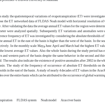
is study, the spatiotemporal variations of evapotranspiration (ET) were investigate
se, the ET networked data of FLDAS Noah model with horizontal resolution of 0.
. After validating the data, the average annual ET values ​​for the region were deter
eter were analyzed spatially. Subsequently, ET variations and anomalies were eva
rence frequency of ET was investigated by considering the absolute thresholds of 
the annual ET in the east of the basin is higher than the west of the basin. In the 
June, April and March had the highest ET value
و
ctively. In the monthly scale, May
the lowest average ET values. Also, the whole basin during the study period has e
rn and western parts of the basin, despite the same behavior in the second and third
d. The results also indicate the existence of positive anomalies after 2002 in the who
asin. The study of the frequency of occurrence of absolute ET thresholds on th
holds in the east of the basin. A study of nearly 4 decades of ET values ​​in the Aras 
es over the entire basin, which can be attributed to the occurrence of global warmin
nspiration
FLDAS system
Noah model
Aras river basin