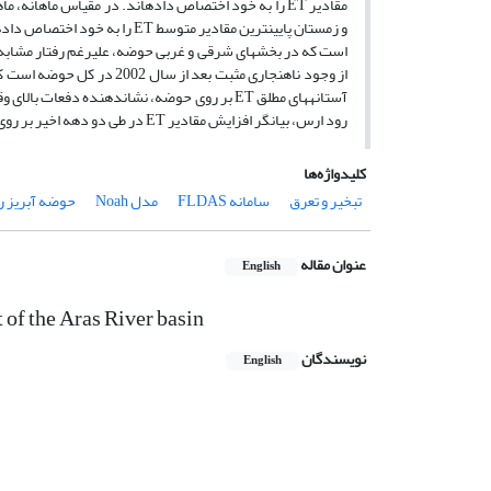
مقادیر
ET
را به خود اختصاص داده­اند. در مقیاس ماهانه، ماه
و زمستان پایین­ترین مقادیر متوسط
ET
را به خود اختصاص داده
است که در بخش­های شرقی و غربی حوضه، علیرغم رفتار مشابه د
آستانه­های مطلق
ET
بر روی حوضه، نشان­دهنده دفعات بالای و
رود ارس، بیانگر افزایش مقادیر
ET
در طی دو دهه اخیر بر روی
کلیدواژه‌ها
تبخیر و تعرق
سامانه FLDAS
مدل Noah
حوضه آبریز ر
عنوان مقاله
English
 of the Aras River basin
نویسندگان
English