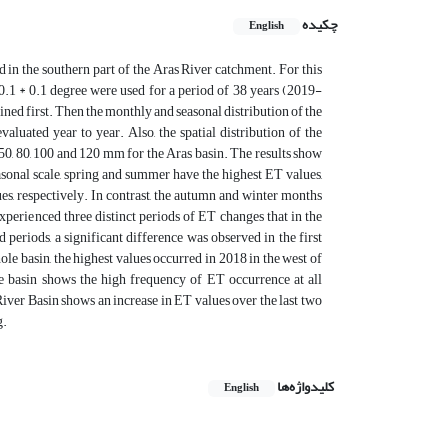
چکیده
English
d in the southern part of the Aras River catchment. For this
1 * 0.1 degree were used for a period of 38 years (2019-
mined first. Then the monthly and seasonal distribution of the
luated year to year. Also, the spatial distribution of the
50, 80, 100 and 120 mm for the Aras basin. The results show
seasonal scale, spring and summer have the highest ET values,
s, respectively. In contrast, the autumn and winter months
xperienced three distinct periods of ET changes that in the
 periods, a significant difference was observed in the first
le basin, the highest values ​​occurred in 2018 in the west of
e basin shows the high frequency of ET occurrence at all
River Basin shows an increase in ET values ​​over the last two
g.
کلیدواژه‌ها
English