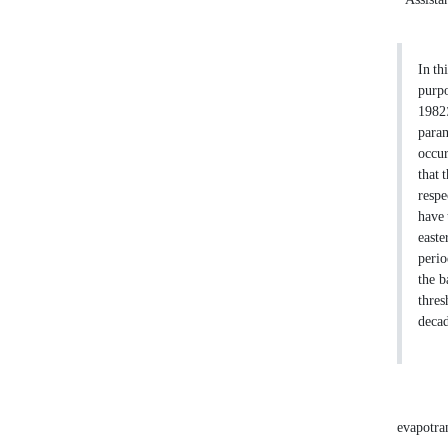
In th
purpo
1982)
param
occur
that 
respe
have 
easte
perio
the b
thres
decad
evapotra