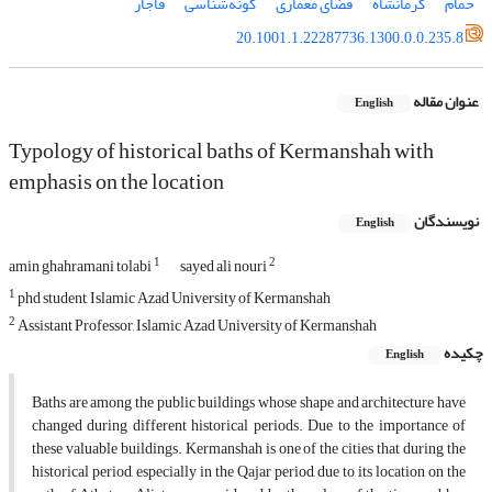
حمام
کرمانشاه
فضای معماری
گونه‌شناسی
قاجار
20.1001.1.22287736.1300.0.0.235.8
عنوان مقاله
English
Typology of historical baths of Kermanshah with
emphasis on the location
نویسندگان
English
1
2
amin ghahramani tolabi
sayed ali nouri
1
phd student, Islamic Azad University of Kermanshah
2
Assistant Professor, Islamic Azad University of Kermanshah
چکیده
English
Baths are among the public buildings whose shape and architecture have
changed during different historical periods. Due to the importance of
these valuable buildings. Kermanshah is one of the cities that during the
historical period, especially in the Qajar period, due to its location on the