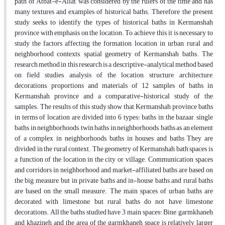
path of Atbat-e-Aliat, was considered by the rulers of the time and has
many textures and examples of historical baths. Therefore, the present
study seeks to identify the types of historical baths in Kermanshah
province with emphasis on the location. To achieve this, it is necessary to
study the factors affecting the formation, location in urban, rural and
neighborhood contexts, spatial geometry of Kermanshah baths. The
research method in this research is a descriptive-analytical method based
on field studies, analysis of the location, structure, architecture,
decorations, proportions and materials of 12 samples of baths in
Kermanshah province and a comparative-historical study of the
samples. The results of this study show that Kermanshah province baths
in terms of location are divided into 6 types: baths in the bazaar, single
baths in neighborhoods, twin baths in neighborhoods, baths as an element
of a complex in neighborhoods, baths in houses and baths They are
divided in the rural context. The geometry of Kermanshah bath spaces is
a function of the location in the city or village. Communication spaces
and corridors in neighborhood and market-affiliated baths are based on
the big measure, but in private baths and in-house baths and rural baths
are based on the small measure. The main spaces of urban baths are
decorated with limestone, but rural baths do not have limestone
decorations. All the baths studied have 3 main spaces: Bine, garmkhaneh
and khazineh, and the area of ​​the garmkhaneh space is relatively larger