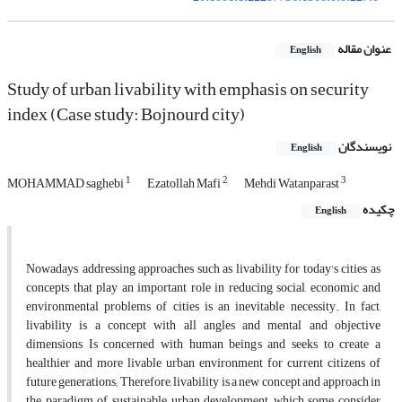
عنوان مقاله
English
Study of urban livability with emphasis on security
index (Case study: Bojnourd city)
نویسندگان
English
1
2
3
MOHAMMAD saghebi
Ezatollah Mafi
Mehdi Watanparast
چکیده
English
Nowadays, addressing approaches such as livability for today's cities as
concepts that play an important role in reducing social, economic and
environmental problems of cities is an inevitable necessity. In fact,
livability is a concept with all angles and mental and objective
dimensions Is concerned with human beings and seeks to create a
healthier and more livable urban environment for current citizens of
future generations; Therefore, livability is a new concept and approach in
the paradigm of sustainable urban development, which some consider