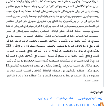
.درواقع زیست پذیری به‌منزله مفهومی است که با تمام زوایا و ابعاد ذهنی و
عینی سکونتگاه‌های انسانی سروکار دارد و در پی ایجاد محیط شهری سالم و
زیست پذیر تر برای شهروندان کنونی نسل‌های آینده است؛ به همین سبب
زیست پذیری مفهوم و رویکردی جدید در پارادایم توسعه پایدار شهری است
که برخی آن را از بزرگ‌ترین ایده‌های برنامه‌ریزی شهری در دوران معاصر
می‌دانند.در شهر زیست پذیر هدف تنها برآورده کردن نیازهای فیزیکی جامعه
شهری نیست ،بلکه هدف اصلی ایجاد احساس رضایت شهروندان از شهر
است..بر این اساس هدف اصلی این پژوهش ،تحلیلی است بر زیست پذیری
شهری در شهر بجنورد با تأکید بر شاخص امنیت . تحقیق حاضر ازنظر هدف:
کاربردی و به لحاظ روش: توصیفی – تحلیلی است.با استفاده از نرم‌افزار
GIS
نقشه‌های مربوط به وضعیت هرکدام از زیر شاخص‌های عینی بر اساس
کلانتری‌های شهر بجنورد ترسیم گردیده است.برای شاخص‌های ذهنی که
دارای 8 گویه است،از پرسشنامه استفاده‌شده است.حجم نمونه در کل شهر
بجنورد 383 نفر است.نتایج این پژوهش نشان می‌دهد که محدوده کلانتری 13
بجنورد(در منطقه یک)بهترین منطقه ازلحاظ شاخص امنیت است.بدترین
محدوده ازنظر امنیت مربوط به محدوده کلانتری 12 (منطقه دو) ازلحاظ شاخص
امنیت است.
کلیدواژه‌ها
زیست پذیری شهری
شاخص امنیت
شهر بجنورد
20.1001.1.22287736.1300.0.0.227.0