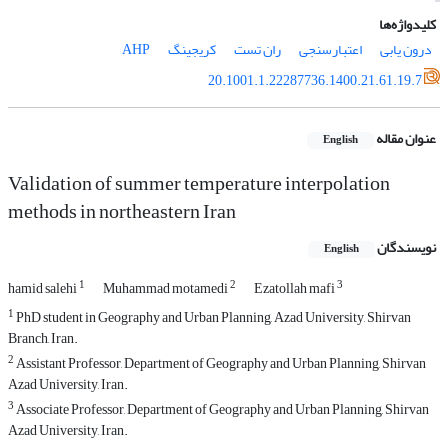
کلیدواژه‌ها
درون یابی
اعتبارسنجی
ران تست
کریجینگ
AHP
20.1001.1.22287736.1400.21.61.19.7
عنوان مقاله
English
Validation of summer temperature interpolation
methods in northeastern Iran
نویسندگان
English
1
2
3
hamid salehi
Muhammad motamedi
Ezatollah mafi
1
PhD student in Geography and Urban Planning, Azad University, Shirvan
Branch, Iran.
2
Assistant Professor, Department of Geography and Urban Planning, Shirvan
Azad University, Iran.
3
Associate Professor, Department of Geography and Urban Planning, Shirvan
Azad University, Iran.