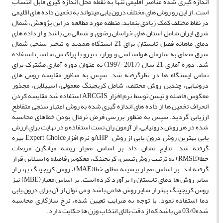
اندازه گیری شده عناصر اقلیمی تنها به نقطه محل اندازه گیری قابل انتساب
است. از این رو روش های مختلف درون یابی میتواند به تخمین داده های اقلیمی
در نقاط مختلف کمک زیادی بنماید. منطقه مورد مطالعه در این پژوهش، شمال
شرق ایران شامل استان های خراسان رضوی و شمالی می باشد و از داده های
دمای ماهانه فصل تابستان برای 21 ایستگاه همدید و تبخیر سنجی شمال
شرق متعلق به سازمان هواشناسی و وزارت نیرو با پراکنش مناسب استفاده
شد. دوره آماری 21 سال (2017-1997) به عنوان دوره آماری مشترک برای
تمامی ایستگاه ها در نظرگرفته شد. سپس به منظور مقایسه روش های
درونیابی، چندین روش مختلف، شامل کریجینگ معمولی، اسپیلاین، مجذور
معکوس فاصله و تیسن توسط نرم افزار
ARCGIS
استفاده شد مقایسه کردن
انحراف تخمین ها از داده های اندازه گیری شده به روش اعتبار سنجی متقاطع
ارزیابی گردید. سپس به منظور بررسی فرض نرمال بودن خطاهای محاسبه
شده در هر روش درونیابی، از آزمون ران تست استفاده و در نهایت برای ارزش
یابی بهترین روش درون یابی از روش
AHP
و نرم افزار
Expert Choice
بهره
گرفته شد. نتایج نشان داد بر اساس معیار ریشه میانگین مربعات
خطا(
RMSE
) به ترتیب روش تیسن، کریجینگ، معکوس فاصله و اسپلاین قرار
گرفته اند. بر اساس معیار بیشینه مطلق خطا
(MAE)
، روش کریجینگ بهتر از
سایر روش ها دمای تابستان را برآورد کرده است. بر اساس معیار(
MBE
) نیز
روش کریجینگ بهتر از سایر روش ها می باشد و می توان از آن برای درون یابی
دما استفاده نمود. با توجه به ضرایب تعیین شده، نرخ سازگاری محاسبه
شده03/0 می باشد که از دقت بالای انتخاب وزن ها حکایت دارد.