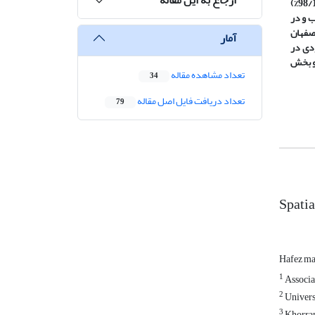
ترتیب مشتمل بر 265/0، 317/0، 234/0 و 184/0 است. بر مبنای شاخص نهایی وضعیت نابرابری جغرافیایی از لحاظ شاخص­های اقتصادی، 23 محله(98/11%)
ر وضعیت نسبتاً نامناسب و در
 کل محله­های کلان‌شهر اصفهان
آمار
ودی در
دو بخش
تعداد مشاهده مقاله
34
تعداد دریافت فایل اصل مقاله
79
Spatia
Hafez m
1
Associa
2
Universi
3
Khorram