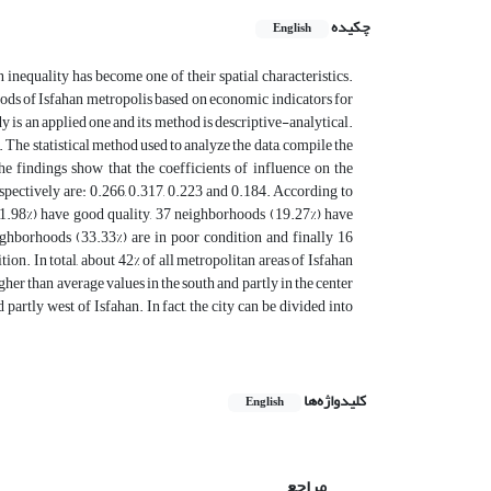
چکیده
English
 inequality has become one of their spatial characteristics.
hoods of Isfahan metropolis based on economic indicators for
y is an applied one and its method is descriptive-analytical.
 The statistical method used to analyze the data, compile the
e findings show that the coefficients of influence on the
pectively are: 0.266, 0.317, 0.223 and 0.184. According to
(11.98%) have good quality, 37 neighborhoods (19.27%) have
ighborhoods (33.33%) are in poor condition and finally 16
ion. In total, about 42% of all metropolitan areas of Isfahan
er than average values in the south and partly in the center
partly west of Isfahan. In fact, the city can be divided into
کلیدواژه‌ها
English
مراجع