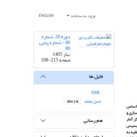
ورود به سامانه
ENGLISH
دوره 26، شماره
80 - شماره پیاپی
80
بهار 1405
صفحه
198-215
فایل ها
XML
اصل مقاله
804.3 K
ن اساس
سازی و
و روش آن، توصیفی-تحلیلی می­باشد. داده­های پژوهش از بلوک­های آماری(1395) مرکز آمار
هم رسانی
اپسیس
لیه به
ارجاع به این مقاله