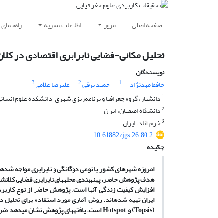
صفحه اصلی
مرور
اطلاعات نشریه
راهنمای 
تحلیل مکانی-فضایی نابرابری اقتصادی در کلان
نویسندگان
3
2
1
حافظ مهدنژاد
حمید برقی
علیرضا غلامی
1
دانشیار، گروه جغرافیا و برنامه‌ریزی شهری، دانشکده علوم انسان
2
دانشگاه اصفهان، ایران
3
خرم آباد، ایران
10.61882/jgs.26.80.2
چکیده
امروزه شهرهای کشور با نوعی دوگانگی و نابرابری مواجه شده­
هدف پژوهش حاضر، پهنه­بندی محله­های نابرابری فضایی کلان­ش
ایران تهیه شده­اند. روش آماری مورد استفاده برای تحلیل 
(
Topsis
) و
Hotspot
است. یافته­های پژوهش نشان می­دهد ضریب