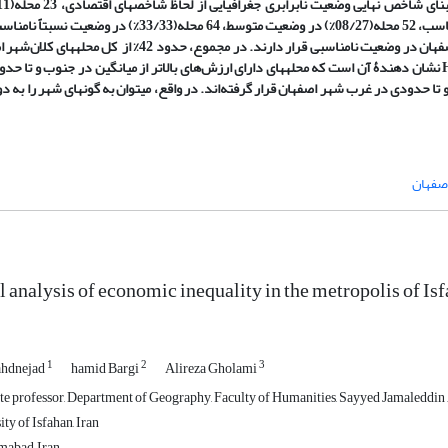
دارای کیفیت مناسب، 37 محله(27/19%) دارای کیفیت نسبتاً مناسب، 52 محله(08/27%) در وضعیت متوسط، 64 محله(33/33%) د
نهایت 16 محله معادل حدود 33/8% از کل محله­های کلان‌شهر اصفهان در وضعیت نامناسبی قرار دارند. در مجموع، حدود 42% از
نشان دهندۀ آن است که محله­های دارای ارزش‌های بالاتر از میانگین در جنوب و تا حد
 تا حدودی در غرب شهر اصفهان قرار گرفته‌اند. در واقع، می­توان به گونه­ای شهر را به 
اصفهان
l analysis of economic inequality in the metropolis of Is
1
2
3
ahdnejad
hamid Bargi
Alireza Gholami
te professor, Department of Geography, Faculty of Humanities, Sayyed Jamaleddin 
ty of Isfahan, Iran
abad, Iran