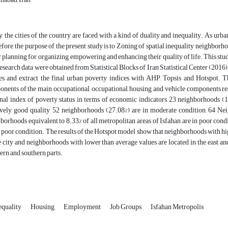
, the cities of the country are faced with a kind of duality and inequality
.
As urban
fore, the purpose of the present study is to Zoning of spatial inequality neighbor
r planning for organizing, empowering and enhancing their quality of life. This stud
esearch data were obtained from Statistical Blocks of Iran Statistical Center (2016).
es and extract the final urban poverty indices with AHP, Topsis and Hotspot. Th
nents of the main occupational, occupational, housing and vehicle components res
inal index of poverty status in terms of economic indicators, 23 neighborhoods 
ively good quality, 52 neighborhoods (27.08%) are in moderate condition, 64 Ne
borhoods equivalent to 8.33% of all metropolitan areas of Isfahan are in poor condit
n poor condition. The results of the Hotspot model show that neighborhoods with high
e city and neighborhoods with lower than average values are located in the east and 
ern and southern parts.
equality
Housing
Employment
Job Groups
Isfahan Metropolis