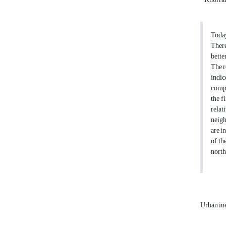
Today
There
bette
The r
indic
compo
the f
relat
neigh
are i
of th
north
Urban in