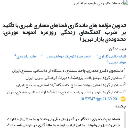
تدوین مؤلفه های ماندگاری فضاهای معماری شهری با تأکید
بر ضرب آهنگ‌های زندگی روزمره (نمونه موردی:
محدوده‌ی بازار تبریز)
نویسندگان
3
2
1
الهام حاتمی گلزاری
احمد میرزا کوچک خوشنویس
قادر بایزیدی
4
فواد حبیبی
1
دانشجوی دکتری معماری، واحد سنندج، دانشگاه آزاد اسلامی، سنندج، ایران
2
استادیار گروه ابنیه و بافت، پژوهشگاه میراث فرهنگی، تهران، ایران
3
استادیار گروه معماری، واحد سنندج، دانشگاه آزاد اسلامی، سنندج، ایران
4
استادیار گروه علوم اجتماعی، واحد سنندج، دانشگاه آزاد اسلامی، سنندج، ایران
10.52547/jgs.21.60.201
چکیده
فضاها و پدیده­های ماندگار در گذر زمان باقی می مانند و به بخشی از خاطرات
جمعی تبدیل می‌شوند. به این ترتیب توجه به ماندگاری در طراحی فضا باعث