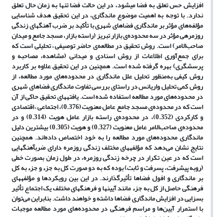
افزایش حس تعلق به فضا می­شود، در این حالت فضا تنها به زمان حال تعلق
ندارد. با توجه به اهمیت موضوع ماندگاری، در این تحقیق هدف
شناسایی
مؤلفه‌های مؤثر بر ماندگاری فضاهای شهری با تأکید بر ضرب آهنگ­های زندگی
روزمره­ی مؤثر در سه محدوده‌ی
بازار تبریز (راسته بازار، مسجد جامع و میدان
صاحب‌الامر) است. روش تحقیق در مطالعه‌ی حاضر توصیفی
–
تحلیلی است که
برای جمع‌آوری اطلاعات از روش اسنادی و میدانی (مشاهده، مصاحبه و
پرسشگری) بهره گرفته شده است. همچنین در این تحقیق علاوه بر کاربرد
روش کیفی به‌منظور تحلیل علل ماندگاری در محدوده‌های مورد مطالعه، از
روش کمی تحلیل واریانس در راستای بررسی تفاوت ماندگاری فضاهای شهری
در محدوده‌های مورد مطالعه استفاده شده است. یافته­های تحقیق حاکی از آن
است که در محدوده‌ی مسجد جامع عامل معنویت (0.376)، اجتماعی
–
اقتصادی
و کارکردی (0.352)، در محدوده‌ی راسته بازار عامل هویت (0.314) و در
محدوده‌ی صاحب‌الامر عامل معنویت (0.327) و هویت (0.305) بیشترین دلیل
ماندگاری محدوده‌های مورد مطالعه را به خود اختصاص داده‌اند. همچنین
نتایج نشان می‌دهد که مؤلفه­های مختلف زندگی روزمره دارای ضرب­آهنگ­هایی
است که در عین تکرار در چرخه زندگی روزمره، در طول زمان بصورت خطی
(روبه پیشرفت، پسرفت و ثابت) بوده که به دو صورت کل به جزء و جزء به کل
بر ماندگاری و افول فضاها تأثیرگذارند. در این بین رویکردها و مؤلفه­های
فرهنگی حاصل از کل به جزء مانند آیین­ها و فرهنگ­های مختلف یک اجتماع تأثیر
بسزایی در افزایش ماندگاری فضاها داشته و خواهند داشت. بنابراین می‌توان
با استمرار آیین‌ها و مراسم فرهنگی در محدوده‌های مورد مطالعه موجبات