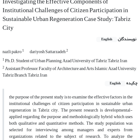
Investigating the Effective Components of
Institutional Challenges of Citizen Participation in
Sustainable Urban Regeneration Case Study: Tabriz
City
نویسندگان
English
1
2
nazli pakro
dariyosh Sattarzadeh
1
Ph.D. Student of Urban Planning, Azad University of Tabriz, Tabriz, Iran
2
Assistant Professor, Faculty of Architecture and Arts, Islamic Azad University,
Tabriz Branch, Tabriz, Iran
چکیده
English
the purpose of the present study is to examine the effective factors in the
institutional challenges of citizen participation in sustainable urban
regeneration in Tabriz city. The present research is developmental-
applied regarding the purpose and methodologically hybrid which uses
both qualitative and quantitative methods. The study population was
selected for interviewing among managers and experts from
organizations related to the subject of research. To analyze the