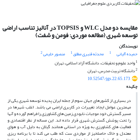
مقایسه دو مدل WLC و TOPSIS در آنالیز تناسب اراضی
توسعه شهری (مطالعه موردی: فومن و شفت)
نویسندگان
2
1
1
حمیده آلیانی
محدثه قنبری مطلق
منصور حلیمی
1
واحد علوم و تحقیقات، دانشگاه آزاد اسلامی، تهران
2
دانشگاه تربیت مدرس، تهران
10.52547/jgs.22.65.173
چکیده
در بسیاری از کشورهای جهان سوم از جمله ایران پدیده توسعه شهری یکی از
مهمترین عوامل ایجاد تغییرات در کاربری اراضی می باشد. اغلب شهرها در
مسیر گسترش خود موجبات نابودی زمین های کشاورزی را فراهم آورده و آنها
را تحت پوشش گسترش شهری قرار داده اند. این مساله از نظر اقتصادی و
فعالیت های کشاورزی به ویژه در استانی همانند گیلان به دلیل آب و هوای
معتدل و خاک حاصلخیز از مواردی ست که طلب می کند تا با برنامه ریزی
مناسب از گسترش کنترل نشده این شهرها جلوگیری نمود. در این راستا ما