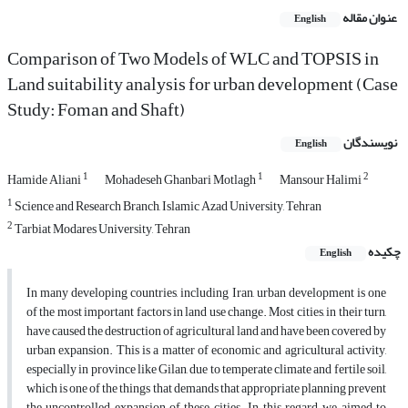
عنوان مقاله
English
Comparison of Two Models of WLC and TOPSIS in
Land suitability analysis for urban development (Case
Study: Foman and Shaft)
نویسندگان
English
1
1
2
Hamide Aliani
Mohadeseh Ghanbari Motlagh
Mansour Halimi
1
Science and Research Branch, Islamic Azad University, Tehran
2
Tarbiat Modares University, Tehran
چکیده
English
In many developing countries, including Iran, urban development is one
of the most important factors in land use change. Most cities, in their turn,
have caused the destruction of agricultural land and have been covered by
urban expansion. This is a matter of economic and agricultural activity,
especially in province like Gilan, due to temperate climate and fertile soil,
which is one of the things that demands that appropriate planning prevent
the uncontrolled expansion of these cities. In this regard, we aimed to