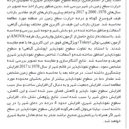
حرارت سطح زمین در شهر بررسی شد. بدین منظور پس از اخذ سه تصویر در
سال‌های 1978، 2000 و 2017 و انجام پیش‌پردازش‌های لازم، مقادیر بازتاب
طیف فروسرخ کوتاه و درجه حرارت سطح زمین در منطقه مورد مطالعه
محاسبه شد. میزان بازتاب این طیف در کاربری های مختلف پوشش گیاهی،
آسفالت و مناطق ساخته شده در دو بخش شهر و حومه شهر بررسی و محاسبه
شد. با استفاده از نتایج حاصل از آزمون تحلیل واریانس یک طرفه (
ANOVA
) و
آزمون تعقیبی توکی (
Tukey
) ویژگی‌های فوق در این کاربری ها با هم مقایسه
شدند. با استناد به تفاوت سطوح نفوذپذیر (پوشش گیاهی) و سطوح
نفوذناپذیر (مناطق ساخته شده و آسفالت)، شاخص سطوح نفوذناپذیر شهری
تعریف و محاسبه شد. نتایج آشکارسازی و مقایسه سه تصویر بررسی شده
مشخص نمود، سطوح نفوذناپذیر در قائم شهر از سال 1978 تا 2017 افزایش
چشمگیری داشته است. در مرحله بعد با محاسبه دمای سطح زمین مشخص
شد مقدار دما در سطوح نفوذناپذیر بیشتر از سایر بخشهای محدوده مورد
مطالعه است. افزایش جمعیت شهر و به دنبال آن افزایش ساخت و ساز سبب
افزایش سطوح نفوذ ناپذیر و کاهش فضای سبز شده است و این کاهش،
افزایش دمای شهر را سبب شده است. نتایج پژوهش نشان داد، افزایش
سطوح نفوذناپذیر شهری، افزایش حدود 4 درجه در دمای شهر را در پی
داشته است. نهایتا می‌توان گفت هرگونه افزایش سطوح نفوذناپذیر در سطح
شهر اگر همراه با برنامه‌ریزی صحیح نباشد منجر به عدم تعادل محیط شهری
خواهد شد.