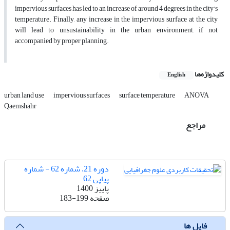
impervious surfaces has led to an increase of around 4 degrees in the city's
temperature. Finally, any increase in the impervious surface at the city
will lead to unsustainability in the urban environment, if not
accompanied by proper planning.
کلیدواژه‌ها
English
urban land use
impervious surfaces
surface temperature
ANOVA
Qaemshahr
مراجع
دوره 21، شماره 62 - شماره
پیاپی 62
پاییز 1400
صفحه
183-199
فایل ها