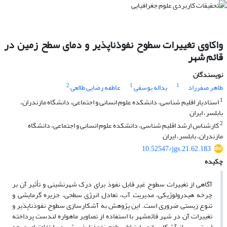
واکاوی تغییرات سطوح نفوذناپذیر و دمای سطح زمین در
قائم شهر
نویسندگان
2
1
1
طاهر صفرراد
یداله یوسفی
عاطفه رضایی طالعی
1
استادیار اقلیم شناسی، دانشکده علوم انسانی و اجتماعی، دانشگاه مازندران،
بابلسر، ایران
2
کارشناس ارشد اقلیم شناسی، دانشکده علوم انسانی و اجتماعی، دانشگاه
مازندران، بابلسر، ایران
10.52547/jgs.21.62.183
چکیده
آگاهی از تغییرات سطوح غیر قابل نفوذ برای درک شهرنشینی و تأثیر آن بر
چرخه هیدرولوژیکی، مدیریت آب، تعادل انرژی سطحی، جزیره گرمایشی و
تنوع زیستی ضروری است. این پژوهش به آشکارسازی سطوح نفوذناپذیر و
تغییرات آن در شهر قائمشهر با استفاده از تصاویر ماهواره لندست پرداخته
است. پس از آشکارسازی، ارتباط سطوح نفوذناپذیر شهری با تفاوتهای درجه