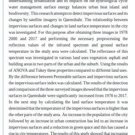
understanding urbanization and its impacts on the hydrological cycle,
water management, surface energy balances, urban heat island, and
biodiversity. This research attempts to detect impervious surfaces and its
changes by satellite imagery in Qaemshahr. The relationship between
impervious surfaces and changes in land surface temperature in the city
was investigated. For this purpose, after obtaining three images in 1978,
2000, and 2017, and performing the necessary preprocessing, the
reflection values of the infrared spectrum and ground surface
temperature in the study area were calculated. The reflectance of this
spectrum was investigated in various land uses vegetation, asphalt and
building areas in two parts of the urban and the suburb. Using the results
of ANOVA and Tukey these properties compared to different land uses.
By the difference between Permeable surfaces and impervious surfaces,
the impervious surface index was calculated. The results of the detection
and comparison of the three surveyed images showed that the impervious
surfaces in Qaemshahr were significantly increased from 1978 to 2017.
In the next step, by calculating the land surface temperature, it was
determined that the temperature of the impervious surfaces is higher than
the other parts of the study area. An increase in the population of the city
followed by an increase in urban construction has led to an increase in
impervious surfaces and a reduction in green space and this has caused a
rise in city temperatures. The results of this study showed that increasing