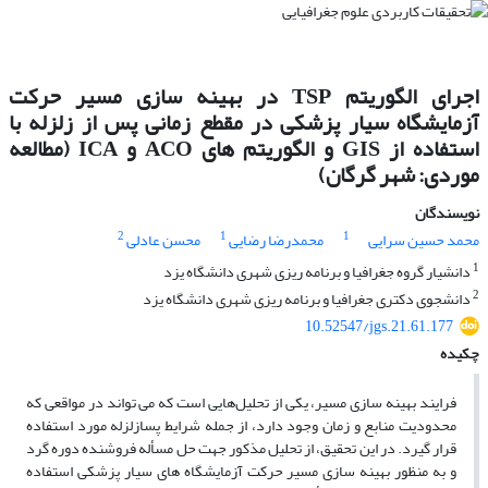
اجرای الگوریتم TSP در بهینه سازی مسیر حرکت
آزمایشگاه سیار پزشکی در مقطع زمانی پس از زلزله با
استفاده از GIS و الگوریتم های ACO و ICA (مطالعه
موردی: شهر گرگان)
نویسندگان
2
1
1
محمد حسین سرایی
محمدرضا رضایی
محسن عادلی
1
دانشیار گروه جغرافیا و برنامه ریزی شهری دانشگاه یزد
2
دانشجوی دکتری جغرافیا و برنامه ریزی شهری دانشگاه یزد
10.52547/jgs.21.61.177
چکیده
فرایند بهینه
سازی مسیر، یکی از تحلیل
هایی است که می
تواند در مواقعی که
محدودیت منابع و زمان وجود دارد، از جمله شرایط پسازلزله مورد استفاده
قرار گیرد. در این تحقیق، از تحلیل مذکور جهت حل مسأله فروشنده دوره
گرد
و به منظور بهینه سازی مسیر حرکت آزمایشگاه­ های سیار پزشکی استفاده