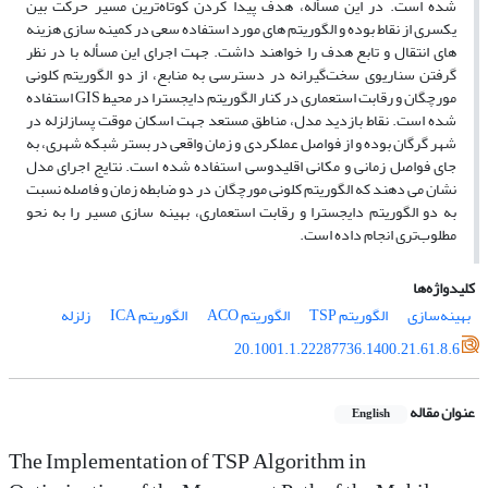
شده است. در این مسأله، هدف پیدا کردن کوتاه
ترین مسیر حرکت بین
یکسری از نقاط بوده و الگوریتم
های مورد استفاده سعی در کمینه
سازی هزینه
های انتقال و تابع هدف را خواهند داشت. جهت اجرای این مسأله با در نظر
گرفتن سناریوی سخت
گیرانه در دسترسی به منابع، از دو الگوریتم کلونی
مورچگان و رقابت استعماری در کنار الگوریتم دایجسترا در محیط
GIS
استفاده
شده است. نقاط بازدید مدل، مناطق مستعد جهت اسکان موقت پسا
زلزله در
شهر گرگان بوده و از فواصل عملکردی و زمان واقعی در بستر شبکه شهری، به
جای فواصل زمانی و مکانی اقلیدوسی استفاده شده است. نتایج اجرای مدل
نشان می
دهند که الگوریتم کلونی مورچگان در دو ضابطه زمان و فاصله نسبت
به دو الگوریتم دایجسترا و رقابت استعماری، بهینه
سازی مسیر را به نحو
مطلوب
تری انجام داده است.
کلیدواژه‌ها
بهینه‌سازی
الگوریتم TSP
الگوریتم ACO
الگوریتم ICA
زلزله
20.1001.1.22287736.1400.21.61.8.6
عنوان مقاله
English
The Implementation of TSP Algorithm in