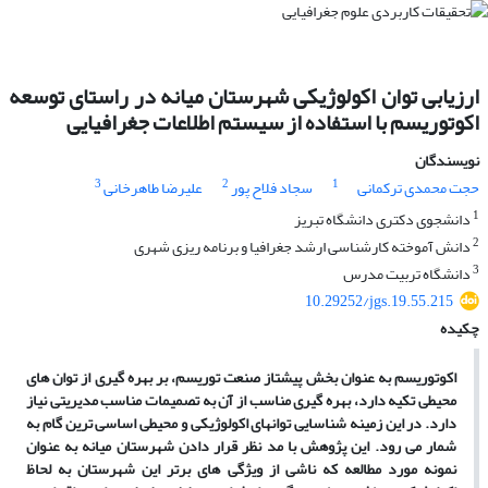
ارزیابی توان اکولوژیکی شهرستان میانه در راستای توسعه
اکوتوریسم با استفاده از سیستم اطلاعات جغرافیایی
نویسندگان
3
2
1
حجت محمدی ترکمانی
سجاد فلاح پور
علیرضا طاهرخانی
1
دانشجوی دکتری دانشگاه تبریز
2
دانش آموخته کارشناسی ارشد جغرافیا و برنامه ریزی شهری
3
دانشگاه تربیت مدرس
10.29252/jgs.19.55.215
چکیده
اکوتوریسم به عنوان بخش پیشتاز صنعت توریسم، بر بهره گیری از توان های
محیطی تکیه دارد، بهره گیری مناسب از
آن
به تصمیمات مناسب مدیریتی نیاز
دارد. در این زمینه شناسایی توان­های اکولوژیکی و محیطی اساسی ترین گام به
شمار می رود. این پژوهش با مد نظر قرار دادن شهرستان میانه به عنوان
نمونه مورد مطالعه که ناشی از ویژگی های برتر این شهرستان به لحاظ