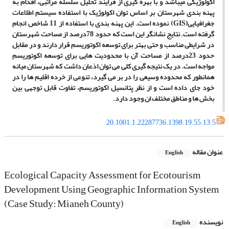
اکولوژیکی می­باشد و با بهره گیری از فرایند تحلیل سلسله مراتبی، اقدام به
پهنه بندی شهرستان بر اساس توان اکولوژیک با استفاده سیستم اطلاعات
جغرافیایی
(GIS)
نموده است. این پهنه بندی با استفاده از 11 شاخص انجام
گرفته است. نتایج نشانگر این است که حدود 78درصد از مساحت شهرستان
در شرایطی مناسب و حتی بهتر برای توسعه اکوتوریسم قرار دارند و در مقابل
حدود 23درصد از مساحت آن با محدودیت هایی برای توسعه اکوتوریسم
مواجه است. در یک نتیجه گیری کلی می توان اذعان داشت که شهرستان میانه
همانطور که محدوده وسیعی را در بر می گیرد، تنوعی از خرده اقلیم ها را در
خود جای داده است و از نظر پتانسیل اکوتوریسم، تفاوت قابل توجهی بین
بخش ها و مناطق مختلف ان وجود دارد.
20.1001.1.22287736.1398.19.55.13.5
عنوان مقاله
English
Ecological Capacity Assessment for Ecotourism
Development Using Geographic Information System
(Case Study: Mianeh County)
نویسنده
English