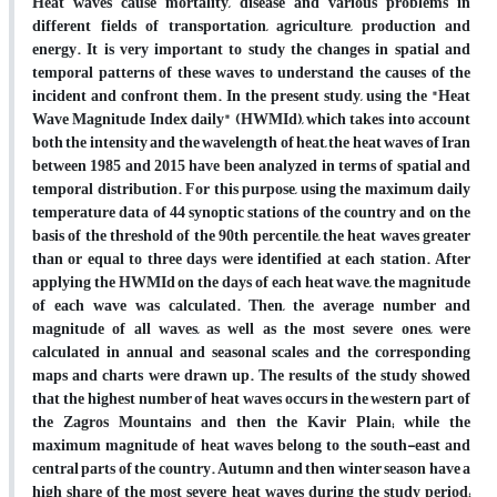
Heat waves cause mortality, disease and various problems in
different fields of transportation, agriculture, production and
energy. It is very important to study the changes in spatial and
temporal patterns of these waves to understand the causes of the
incident and confront them. In the present study, using the "Heat
Wave Magnitude Index daily" (HWMId), which takes into account
both the intensity and the wavelength of heat, the heat waves of Iran
between 1985 and 2015 have been analyzed in terms of spatial and
temporal distribution. For this purpose, using the maximum daily
temperature data of 44 synoptic stations of the country and on the
basis of the threshold of the 90th percentile, the heat waves greater
than or equal to three days were identified at each station.
After
applying the HWMId on the days of each heat wave, the magnitude
of each wave was calculated.
Then, the average number and
magnitude of all waves, as well as the most severe ones, were
calculated in annual and seasonal scales and the corresponding
maps
and charts
were drawn up. The results of the study showed
that the highest number of heat waves occurs in the western part of
the Zagros Mountains and then the Kavir Plain; while the
maximum magnitude of heat waves belong to the south-east and
central parts of the country. Autumn and then winter season have a
high share of the most severe heat waves during the study period;