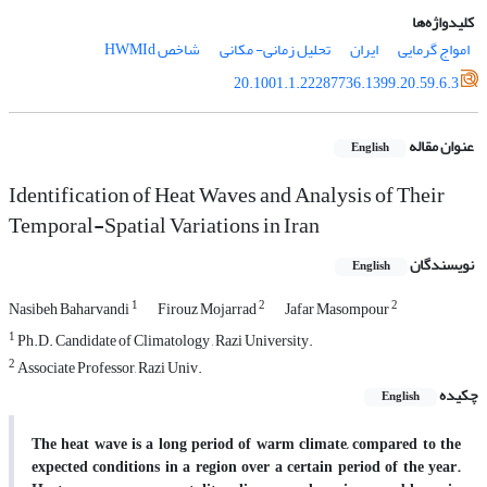
کلیدواژه‌ها
امواج گرمایی
ایران
تحلیل زمانی- مکانی
شاخص HWMId
20.1001.1.22287736.1399.20.59.6.3
عنوان مقاله
English
Identification of Heat Waves and Analysis of Their
Temporal-Spatial Variations in Iran
نویسندگان
English
1
2
2
Nasibeh Baharvandi
Firouz Mojarrad
Jafar Masompour
1
Ph.D. Candidate of Climatology , Razi University.
2
Associate Professor, Razi Univ.
چکیده
English
The heat wave is a long period of warm climate, compared to the
expected conditions in a region over a certain period of the year.