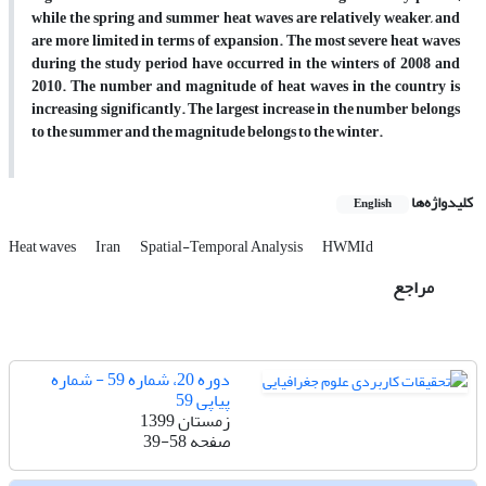
while the spring and summer heat waves are relatively weaker, and
are more limited in terms of expansion.
The most severe heat waves
during the study period have occurred in the winters of 2008 and
2010.
The number and magnitude of heat waves in the country is
increasing significantly
.
The largest increase in the number belongs
to the summer and the magnitude belongs to the winter.
کلیدواژه‌ها
English
Heat waves
Iran
Spatial-Temporal Analysis
HWMId
مراجع
دوره 20، شماره 59 - شماره
پیاپی 59
زمستان 1399
صفحه
39-58