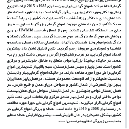
گرما را لحاظ می­کند، امواج گرمایی ایران بین سال­های 1985 تا 2015 از لحاظ توزیع
زمانی و مکانی مورد تحلیل و بررسی قرار گرفته است. بدین­منظور با استفاده از
داده‌های دمای حداکثر روزانۀ 44 ایستگاه سینوپتیک کشور و بر پایۀ آستانۀ
صدک 90ام، از بین داده‌های موجود، امواج گرمایی بزرگتر یا مساوی سه روز
برای هر ایستگاه شناسایی شدند. پس از اعمال شاخص
HWMId
بر روی
روزهای هر موج گرما، بزرگی هر موج محاسبه گردید. سپس میانگین تعداد و
بزرگی تمام امواج و نیز شدیدترین آنها در مقیاس­های سالانه و فصلی محاسبه و
نقشه­ها و نمودارهای مربوطه رسم گردید.
نتایج تحقیق نشان داد بیشترین
تعداد امواج گرمایی، در غرب رشته­کوه زاگرس و سپس دشت کویر رخ می­
دهد. در حالیکه بیشینۀ بزرگی امواج، متعلق به مناطق جنوب­شرقی و مرکزی
کشور است. فصل پاییز و سپس فصل زمستان، سهم بالایی از شدیدترین امواج
گرمایی را طی دورۀ مورد مطالعه دارند. در حالیکه امواج گرمایی بهار و تابستان
به نسبت ضعیف­تر و از لحاظ وسعت، محدودتر هستند. در فصل پاییز همۀ ایران
به­جز نوار کم­عرضی از شمال کشور و سواحل دریای عمان و خلیج فارس، در
فصل زمستان نواحی جنوب­شرق، در فصل تابستان سواحل دریای عمان به­سمت
نواحی داخلی ایران، و در فصل بهار مناطق مرکزی و ارتفاعات غربی، تحت تأثیر
امواج گرمایی قرار می­گیرند. شدیدترین امواج گرمایی طی دورۀ مورد مطالعه،
در زمستان­های 2008 و 2010 رخ داده است. تعداد و بزرگی امواج گرمایی در
کشور به­شکل معنی­داری در حال افزایش است. بیشترین افزایش تعداد متعلق
به تابستان و بزرگی متعلق به زمستان است
.