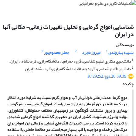
شناسایی امواج گرمایی و تحلیل تغییرات زمانی- مکانی آنها
در ایران
نویسندگان
2
2
1
نسیبه بهاروندی
فیروز مجرد
جعفر معصوم‌پور
1
دانشجوی دکتری اقلیم شناسی، گروه جغرافیا، دانشگاه رازی، کرمانشاه، ، ایران.
2
دانشیار اقلیم شناسی، گروه جغرافیا، دانشگاه رازی، کرمانشاه،، ایران
10.29252/jgs.20.59.39
چکیده
موج گرما، مدت زمانی طولانی از آب­ و­ هوای گرم نسبت به شرایط مورد انتظار
در یک منطقه در دورۀ زمانی معینی از سال است
.
امواج گرمایی سبب مرگ­ومیر،
بیماری و بروز مشکلات گوناگون در زمینه­های مختلف حمل­و­نقل، کشاورزی،
تولید و انرژی می­شوند
.
کشور ایران در دهه­های گذشته امواج گرمایی شدیدی
را تجربه کرده است. بررسی تغییرات الگوهای فضایی و زمانی این امواج برای
درک علل رخداد و مواجهه با آنها بسیار مهم است. در مطالعۀ حاضر، با استفاده
از «شاخص روزانۀ بزرگی موج گرما» (
HWMId
)، که هر دوی شدت و طول موج