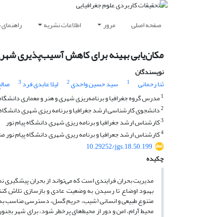
صفحه اصلی
مرور
اطلاعات نشریه
راهنمای 
مکان‌یابی بهینه برای کاهش آسیب‌پذیری شهری 
نویسندگان
3
2
1
ثنا رحمانی
سید حسین واحدی
لیلا عابدی فرد
صالح
1
مدرس گروه جغرافیا و برنامه‌ریزی شهری و هنر و معماری دانشگاه 
2
دانشجوی کارشناسی ارشد جغرافیا و برنامه ریزی شهری دانشگاه 
3
کارشناس ارشد جغرافیا و برنامه ریزی شهری دانشگاه پیام نور
4
کارشناس ارشد جعرافیا و برنامه ریری شهری دانشگاه پیام نور م
10.29252/jgs.18.50.199
چکیده
مدیریت بحران فرایندی است که می‌تواند از بحران پیشگیری نم
بهبود اوضاع تا رسیدن به وضعیت عادی و بازسازی تلاش کنند.
متنوع طبیعی و انسانی (شیب، حریم گسل، دسترسی مناسب به مراک
محیط آرام، امن و دور از محیط‌های پرخطر شود، برای شهر بجنور