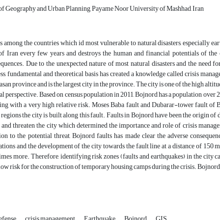
of Geography and Urban Planning, Payame Noor University of Mashhad, Iran
is among the countries which id most vulnerable to natural disasters, especially e
of Iran every few years and destroys the human and financial potentials of the 
quences. Due to the unexpected nature of most natural disasters and the need f
ss, fundamental and theoretical basis has created a knowledge called crisis manag
san province and is the largest city in the province. The city is one of the high alt
al perspective. Based on census population in 2011, Bojnord has a population over 207
ing with a very high relative risk. Moses Baba fault and Dubarar-tower fault of B
regions the city is built along this fault. Faults in Bojnord have been the origin of
 and threaten the city which determined the importance and role of crisis manag
ion to the potential threat, Bojnord faults has made clear the adverse conseque
ations and the development of the city towards the fault line at a distance of 150 me
imes more. Therefore, identifying risk zones (faults and earthquakes) in the city ca
low risk for the construction of temporary housing camps during the crisis. Bojnor
defense
crisis management
Earthquake
Bojnord
GIS