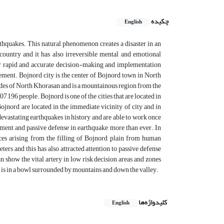
چکیده
English
arthquakes. This natural phenomenon creates a disaster in an
country and it has also irreversible mental and emotional
or rapid and accurate decision-making and implementation
ement. Bojnord city is the center of Bojnord town in North
itudes of North Khorasan and is a mountainous region from the
,196 people. Bojnord is one of the cities that are located in
ojnord are located in the immediate vicinity of city and in
 devastating earthquakes in history and are able to work once
ement and passive defense in earthquake more than ever. In
nces arising from the filling of Bojnord plain from human
ters and this has also attracted attention to passive defense
n show the vital artery in low risk decision areas and zones
d is in a bowl surrounded by mountains and down the valley.
کلیدواژه‌ها
English