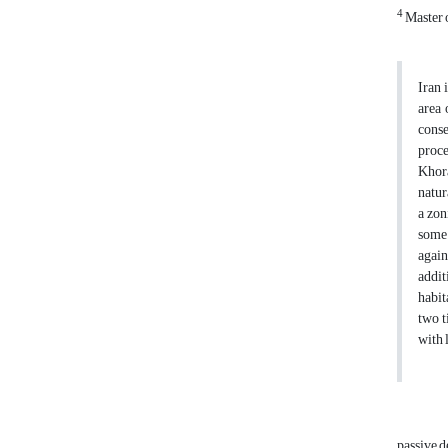
4
Master 
Iran 
area 
conse
proce
Khora
natur
a zon
some 
again
addit
habit
two t
with 
passive 