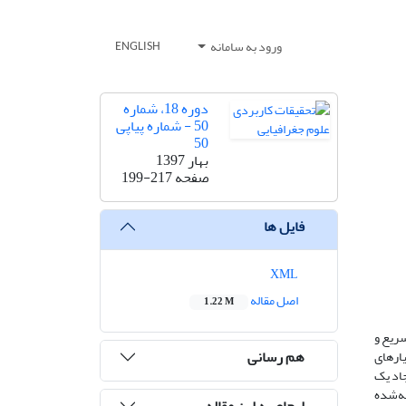
ورود به سامانه
ENGLISH
دوره 18، شماره
50 - شماره پیاپی
50
بهار 1397
صفحه
199-217
فایل ها
XML
اصل مقاله
1.22 M
سریع و
هم رسانی
یارهای
جاد یک
ئه‌شده
ارجاع به این مقاله