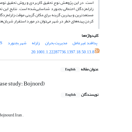
است. در این پژوهش نوع تحقیق کاربردی و روش تحقیق توصیف
زلزله‌زدگان احتمالی بجنورد شناسایی‌شده است. نتایج این
مستعدترین و بهترین گزینه برای مکان گزینی موقت زلزله‌زدگا
کردن پهنه‌های خطر در شهر می‌توان در مورد استقرار شریان‌ها
کلیدواژه‌ها
پدافند غیرعامل
مدیریت بحران
زلزله
شهر بجنورد
IS
20.1001.1.22287736.1397.18.50.13.8
عنوان مقاله
English
Case study: Bojnord)
نویسندگان
English
ojnourd, Iran .