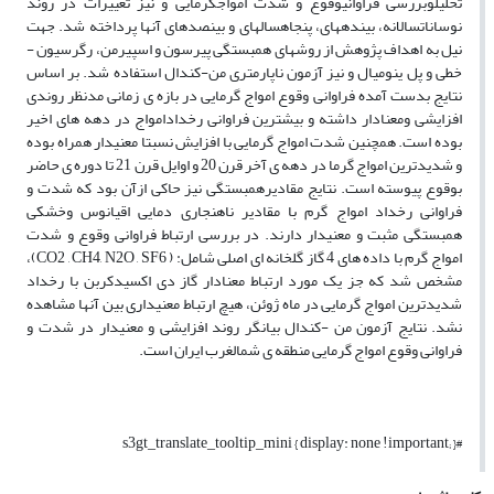
تحلیل­وبررسی فراوانی­وقوع و شدت امواج­گرمایی و نیز تغییرات در روند
نوسانات­سالانه، بین­دهه­ای، پنجاه­ساله­ای و بین­صده­ای آن­ها پرداخته شد. جهت
نیل به اهداف پژوهش از روش­های همبستگی پیرسون و اسپیرمن، رگرسیون ­
خطی و پل ی­نومیال و نیز آزمون ­ناپارمتری من-کندال استفاده شد. بر اساس
نتایج بدست آمده فراوانی وقوع امواج ­گرمایی در بازه­ ی ­زمانی مدنظر روندی
افزایشی ومعنادار داشته و بیشترین فراوانی رخداد­امواج­ در دهه­ های­ اخیر
بوده­ است. همچنین شدت امواج ­گرمایی با افزایش نسبتا معنی­دار همراه بوده
و شدیدترین­ امواج­ گرما در دهه­ ی­ آخر قرن 20 و اوایل قرن 21 تا دوره­ ی حاضر
بوقوع پیوسته است. نتایج مقادیرهمبستگی نیز حاکی­ ازآن بود که شدت و
فراوانی ­رخداد امواج ­گرم با مقادیر ناهنجاری ­دمایی اقیانوس­ وخشکی
همبستگی مثبت ­و معنی­دار دارند. در بررسی ارتباط فراوانی­ وقوع و شدت
امواج­ گرم با داده­ های 4 گاز گلخانه ا­ی اصلی شامل: (
CO2 , CH4, N2O , SF6
)،
مشخص شد که جز یک مورد ارتباط معنادار گاز دی­ اکسیدکربن با رخداد
شدیدترین امواج­ گرمایی در ماه ژوئن، هیچ ارتباط معنی­داری بین آنها مشاهده
نشد. نتایج آزمون من -کندال بیانگر روند افزایشی و معنی­دار در شدت و
فراوانی وقوع امواج­ گرمایی منطقه ­ی شمال­غرب ایران است.
#s3gt_translate_tooltip_mini { display: none !important; }