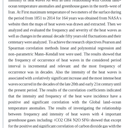
intensity of heat waves As well as their relationship with Global land-
ocean temperature anomalies and greenhouse gases in the north-west of
Iran. At First, maximum temperature of two meters of the surface during
the period from 1851 to 2014 for 164 years was obtained from NASA’s
website, then the maps of heat waves was drawn and extracted. Then, we
analyzed and evaluated the frequency and severity of the heat waves, as
well as changes in the annual, decade, fifty years old fluctuations and their
centenary were analyzed. To achieve the research objectives, Pearson and
Spearman correlation methods, linear and polynomial regression and
non-parametric Mann-Kendall test were used. The results showed that
the frequency of occurrence of heat waves in the considered period
interval is incremental and relevant, and the most frequency of
occurrence was in decades. Also the intensity of the heat waves is
associated with a relatively significant increase, and the most intense heat
waves occurred in the decades of the late 20th and early 21st century until
the present period. The results of the correlation coefficients indicated
that the intensity and frequency of the heat wave incidence have a
positive and significant correlation with the Global land-ocean
temperature anomalies. The results of investigating the relationship
between frequency and intensity of heat waves with 4 important
greenhouse gases, including: (CO2, CH4, N2O, SF6), showed that, except
for the positive and significant correlation of carbon dioxide gas with the