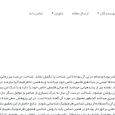
نویسندگان
ارسال مقاله
داوران
تماس با ما
شر بوده و مدام در پی آن بوده تا این شناخت را تکمیل نماید. شناخت درست نیز زمان
ه­ ها مبتنی بر بنیادهای فلسفی خاص خود می­باشند و به همین خاطر فهم آنها نیازمند د
د.
نقشه نیز از پدیده­هایی می­باشد که مبانی فلسفی خاص خود را دارد و با درک این بن
 آن روشن می­شود. شناخت درست آن نیاز به درک بسیاری از عناصر و عوامل دیگر دارد.
از چیزی می­باشد که بطور معمول در مورد آن گفته شده است. در این پژوهش سعی شده ت
 آن با استفاده از روش­ شناسی هرمنوتیک شناسایی شوند.
نتایج حاصل از این تحقیق نشا
هنی برخوردار بوده و بر همین اساس باید با روش­ شناسی همچون هرمنوتیک تفهیم ­ش
 معناساز نقشه به دو دسته قابل تقسیم ­بندی می­باشند. عوامل درونی همچون انتخا