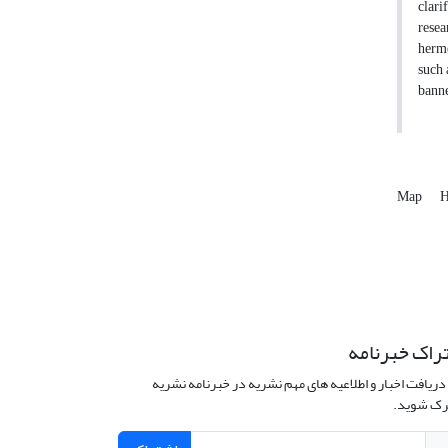
clari
resea
herme
such 
banne
Map
H
راک خبرنامه
دریافت اخبار و اطلاعیه های مهم نشریه در خبرنامه نشریه
ک شوید.