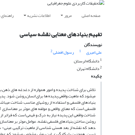
صفحه اصلی
مرور
اطلاعات نشریه
راهنمای 
تفهیم بنیادهای معنایی نقشه سیاسی
نویسندگان
2
1
علی امیری
رسول افضلی
1
دانشگاه لرستان
2
دانشگاه تهران
چکیده
تلاش برای شناخت پدیده و امور همواره از دغدغه ­های ذهن ب
می­شود که ماهیت واقعی پدیده­ ها برای انسان روشن شود. پدید
بنیادهای فلسفی و استفاده از روش­های مناسب شناخت می­باش
فلسفی است که معنای واقعی و مولفه­ های موثر بر معناسازی
شناخت واقعی این پدیده نیاز به درک و فهمی است که فراتر 
روشن ساختن بنیادهای فلسفی نقشه، عوامل موثر بر معناسازی
دهد که نقشه از بعد هستی ­شناسی از ماهیت ترکیبی عینی- ذ
تبیین. همچنین با بکارگیری این روش مشخص می­شود که عوامل