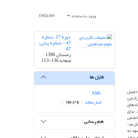
ورود به سامانه
ENGLISH
دوره 17، شماره
47 - شماره پیاپی
47
زمستان 1396
صفحه
113-136
فایل ها
ی حاصل
XML
رک این
اصل مقاله
586.17 K
یادهای
 برای
ا ضمن
هم رسانی
ن می­
ود نه
ب نوع
ارجاع به این مقاله