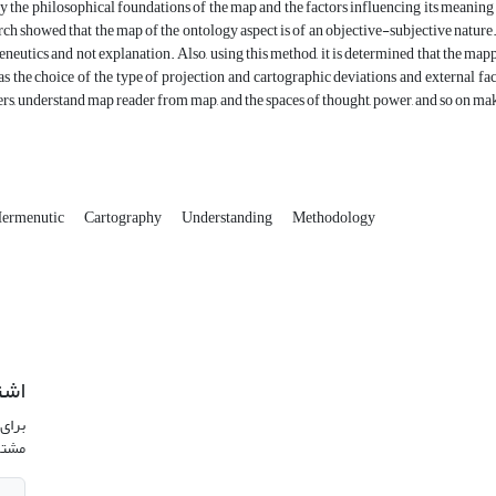
fy the philosophical foundations of the map and the factors influencing its meanin
rch showed that the map of the ontology aspect is of an objective-subjective natur
neutics and not explanation. Also, using this method, it is determined that the mappi
as the choice of the type of projection and cartographic deviations and external fac
rs, understand map reader from map, and the spaces of thought, power, and so on ma
ermenutic
Cartography
Understanding
Methodology
اشت
برای 
مشتر