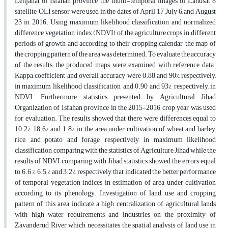
Lenjanat of Isfahan province, the multi-temporal images of Landsat 8
satellite, OLI sensor were used in the dates of April 17, July 6, and August
23 in 2016. Using maximum likelihood classification and normalized
difference vegetation index (NDVI) of the agriculture crops in different
periods of growth and according to their cropping calendar, the map of
the cropping pattern of the area was determined. To evaluate the accuracy
of the results, the produced maps were examined with reference data.
Kappa coefficient and overall accuracy were 0.88 and 90%, respectively,
in maximum likelihood classification, and 0.90 and 93%, respectively, in
NDVI. Furthermore, statistics presented by Agricultural Jihad
Organization of Isfahan province in the 2015-2016 crop year was used
for evaluation. The results showed that there were differences equal to
10.2%, 18.6% and 1.8%, in the area under cultivation of wheat and barley,
rice, and potato and forage, respectively, in maximum likelihood
classification, comparing with the statistics of Agriculture Jihad while the
results of NDVI comparing with Jihad statistics showed the errors equal
to 6.6 %, 6.5 % and 3.2%, respectively, that indicated the better performance
of temporal vegetation indices in estimation of area under cultivation
according to its phenology. Investigation of land use and cropping
pattern of this area indicate a high centralization of agricultural lands
with high water requirements and industries on the proximity of
Zayanderud River which necessitates the spatial analysis of land use in