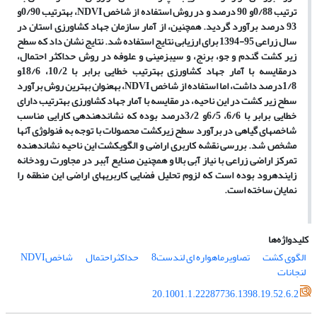
ترتیب 0/88و 90 درصد و در روش استفاده از شاخص
NDVI
، به­ترتیب 0/90و
93 درصد برآورد گردید. هم­چنین، از آمار سازمان جهاد کشاورزی استان در
سال زراعی 95-1394 برای ارزیابی نتایج استفاده شد. نتایج نشان داد که سطح
زیر
کشت
گندم و جو، برنج، و سیب­زمینی و علوفه در روش حداکثر احتمال،
درمقایسه با آمار جهاد کشاورزی به­ترتیب خطایی برابر با 10/2، 18/6و
1/8درصد داشت، اما استفاده از شاخص
NDVI
، به­عنوان بهترین روش برآورد
سطح زیر کشت در این ناحیه، در مقایسه با آمار جهاد کشاورزی به­ترتیب دارای
خطایی برابر با 6/6، 6/5و 3/2درصد بوده که نشان­دهنده­ی کارایی مناسب
شاخص­های گیاهی در برآورد سطح زیرکشت محصولات با توجه به فنولوژی آن­ها
مشخص شد. بررسی نقشه کاربری اراضی و الگوی­کشت این ناحیه نشان­دهنده
تمرکز اراضی­ زراعی با نیاز آبی بالا و هم­چنین صنایع ­آب­بر در مجاورت رودخانه
زاینده­رود بوده است که لزوم تحلیل فضایی کاربری­های اراضی این منطقه را
نمایان ساخته است.
کلیدواژه‌ها
الگوی کشت
تصاویرماهواره ای لندست8
حداکثراحتمال
شاخصNDVI
لنجانات
20.1001.1.22287736.1398.19.52.6.2