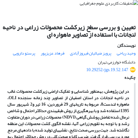
تعیین و بررسی سطح زیرکشت محصولات زراعی در ناحیه
لنجانات با استفاده از تصاویر ماهواره ای
نویسندگان
وحید ریاحی
پرویز ضیائیان فیروزآبادی
فرهاد عزیزپور
پرستو دارویی
دانشگاه خوارزمی تهران
10.29252/jgs.19.52.147
چکیده
در این پژوهش، به­منظور شناسایی و تفکیک اراضی زیرکشت محصولات غالب
در ناحیه لنجانات در استان اصفهان از تصاویر چند زمانه سنجنده
OLI
،
ماهواره­­­ لندست8، مربوط به­ تاریخ­های 29 فروردین، 16 تیر و2 شهریور سال
1395 استفاده شد و با بهره­گیری از روش طبقه­بندی ­حداکثر احتمال و شاخص
نرمال ­شده تفاضل پوشش گیاهی (
NDVI
) محصولات زراعی در دوران متفاوت
رشد و با توجه به تقویم زراعی آن­ها، نقشه الگوی کشت
محصولات
این منطقه
نگاشته شد. جهت
بررسی
صحت
نتایج،
نقشه­های
تولید شده با
داده­های مرجع
مورد
بررسی
قرار
گرفت. ضریب
کاپا
و
صحت
کلی در روش حداکثر احتمال به