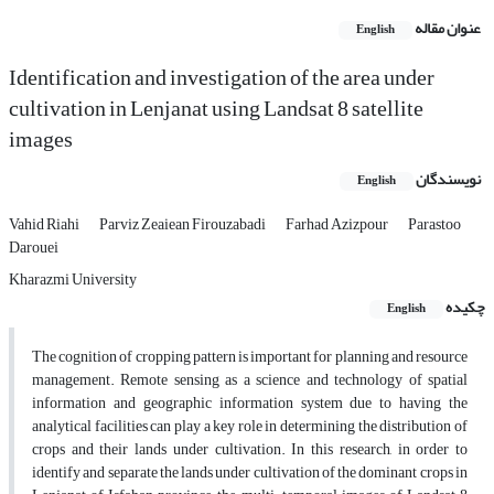
عنوان مقاله
English
Identification and investigation of the area under
cultivation in Lenjanat using Landsat 8 satellite
images
نویسندگان
English
Vahid Riahi
Parviz Zeaiean Firouzabadi
Farhad Azizpour
Parastoo
Darouei
Kharazmi University
چکیده
English
The cognition of cropping pattern is important for planning and resource
management
.
Remote sensing as a science and technology of spatial
information and geographic information system due to having the
analytical facilities can play a key role in determining the distribution of
crops and their lands under cultivation. In this research, in order to
identify and separate the lands under cultivation of the dominant crops in