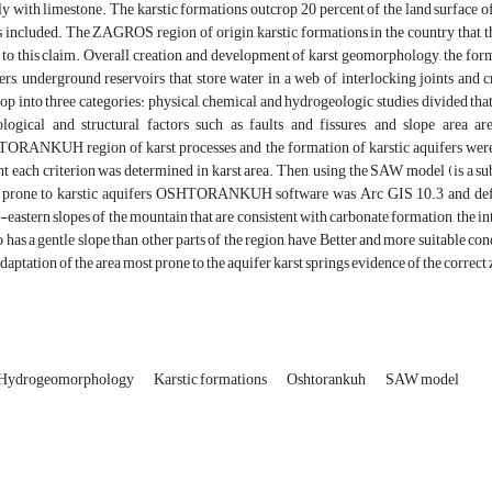
y with limestone. The karstic formations outcrop 20 percent of the land surface of t
s included. The ZAGROS region of origin karstic formations in the country that t
t to this claim. Overall creation and development of karst geomorphology, the format
ers, underground reservoirs that store water in a web of interlocking joints and c
op into three categories: physical, chemical and hydrogeologic studies divided that 
logical and structural factors such as faults and fissures, and slope area are
RANKUH region of karst processes and the formation of karstic aquifers were 
t each criterion was determined in karst area. Then, using the SAW model
)
is a s
 prone to karstic aquifers OSHTORANKUH software was Arc GIS 10.3 and defini
-eastern slopes of the mountain that are consistent with carbonate formation, the int
lso has a gentle slope than other parts of the region, have Better and more suitable co
daptation of the area most prone to the aquifer karst springs evidence of the correct z
Hydrogeomorphology
Karstic formations
Oshtorankuh
SAW model