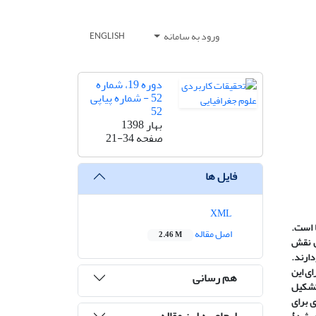
ورود به سامانه
ENGLISH
دوره 19، شماره
52 - شماره پیاپی
52
بهار 1398
صفحه
21-34
فایل ها
XML
 است.
اصل مقاله
2.46 M
ن نقش
دارند.
ای این
هم رسانی
تشکیل
 برای
ارجاع به این مقاله