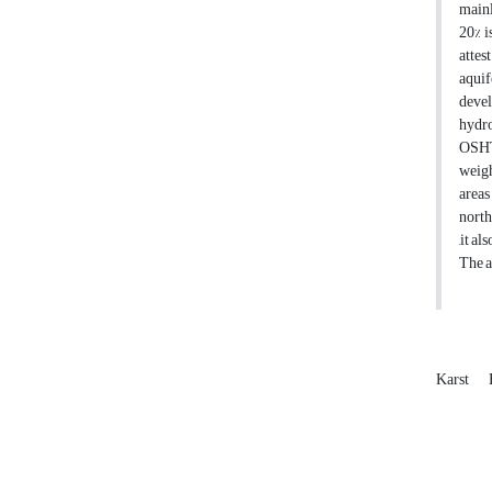
mainl
20% i
attes
aquif
devel
hydro
OSHTO
weigh
areas
north
,it a
The a
Karst