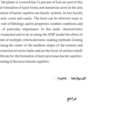
he planet is covered that 11 percent of Iran are part of this
he formation of karst forms and numerous caves in the area
ion of karstic aquifers are karstic systems. In fact karstic
racks, caves and canals. The karst can be effective ways to
role of lithology and its properties, weather conditions and
 of particular importance. In this study, characteristics
examined and to do so using the AHP model the effect of
ubset of multiple criteria decision-making methods
(
Zoning
ng the center of the southern slopes of the western and
ersection of active faults and are the focus of surface runoff
nditions for the formation of karst processes karstic aquifers.
oning of the area is karstic aquifers.
کلیدواژه‌ها
English
مراجع