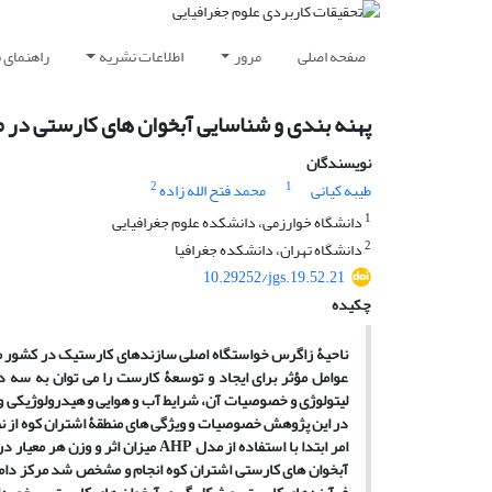
صفحه اصلی
مرور
اطلاعات نشریه
راهنمای 
پهنه بندی و شناسایی آبخوان های کارستی در 
نویسندگان
2
1
طیبه کیانی
محمد فتح الله زاده
1
دانشگاه خوارزمی، دانشکده علوم جغرافیایی
2
دانشگاه تهران، دانشکده جغرافیا
10.29252/jgs.19.52.21
چکیده
ناحیۀ زاگرس خواستگاه اصلی سازندهای کارستیک در کشور می 
عوامل مؤثر برای ایجاد و توسعۀ کارست را می توان به سه
لیتولوژی و خصوصیات آن، شرایط آب و هوایی و هیدرولوژیکی
در این پژوهش خصوصیات و ویژگی های منطقۀ اشتران
کوه از 
امر ابتدا با استفاده از مدل
AHP
میزان اثر و وزن هر معیار 
آبخوان
های کارستی اشتران
کوه
انجام و مشخص شد مرکز دامن