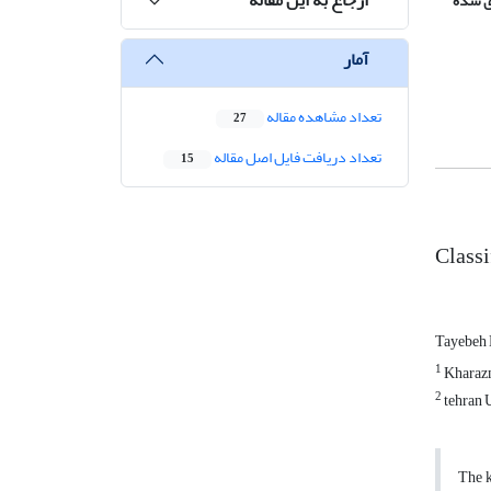
ی شدۀ
آمار
تعداد مشاهده مقاله
27
تعداد دریافت فایل اصل مقاله
15
Classi
Tayebeh
1
Kharazm
2
tehran 
The k