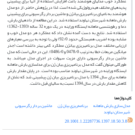
عملکرد خوب مدل­های هوشمند باعث افزایش استفاده از آنها برای پیش­بینی
پدیده­های مختلف هیدرولوژیکی شده است. لذا در پژوهش حاضر، از دو مدل
هوشمند به نام­های برنامه­ریزی بیان­ژن و ماشین بردار رگرسیونی برای پیش­بینی
بارش ماهانه شهرستان نهاوند استفاده شد. در این مطالعه از داده­های بارش،
دما و رطوبت­نسبی ماهانه ایستگاه وراینه در یک دوره 32 ساله (1393-1362)
استفاده شد. نتایج به دست آمده نشان داد که عملکرد هر دو مدل خوب و
مشابه بوده (ضریب همبستگی حدود 92/0) ولی با توجه به بررسی معیارهای
ارزیابی مختلف، مدل برنامه­ریزی بیان­ژن عملکرد کمی بهتر داشته است (جذر
میانگین مربعات خطا به ترتیب 0478/0 و 0486/0). این در حالی است که مدل
ماشین بردار رگرسیونی دارای مزیت سهولت در اجرای مدل می­باشد. به
طورکلی می­توان گفت که مدل برنامه­ریزی بیان ژن برای مدل­سازی بارش ماهانه
ایستگاه وراینه در شهرستان نهاوند مناسب بوده است. در پایان مقدار بارش
ماهانه برای سال 1394 با مدل برنامه­ریزی بیان ژن پیش­بینی شد که نشان از
کاهش مقدار بارش در سال 1394 نسبت به سال­های قبل داشت.
کلیدواژه‌ها
مدل‌سازی بارش ماهانه
برنامه‌ریزی بیان ژن
ماشین بردار رگرسیونی
شهرستان نهاوند
20.1001.1.22287736.1397.18.50.3.8