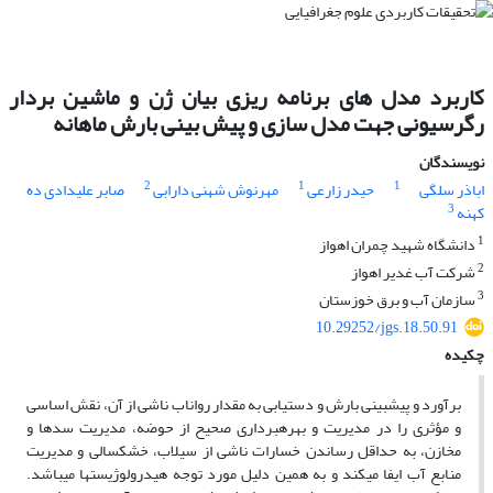
کاربرد مدل های برنامه ریزی بیان ژن و ماشین بردار
رگرسیونی جهت مدل سازی و پیش بینی بارش ماهانه
نویسندگان
2
1
1
اباذر سلگی
حیدر زارعی
مهرنوش شهنی دارابی
صابر علیدادی ده
3
کهنه
1
دانشگاه شهید چمران اهواز
2
شرکت آب غدیر اهواز
3
سازمان آب و برق خوزستان
10.29252/jgs.18.50.91
چکیده
برآورد و پیش­بینی بارش و دستیابی به مقدار رواناب ناشی از آن، نقش اساسی
و مؤثری را در مدیریت و بهره­برداری صحیح از حوضه، مدیریت سدها و
مخازن، به حداقل رساندن خسارات ناشی از سیلاب، خشکسالی و مدیریت
منابع آب ایفا می­کند و به همین دلیل مورد توجه هیدرولوژیست­ها می­باشد.