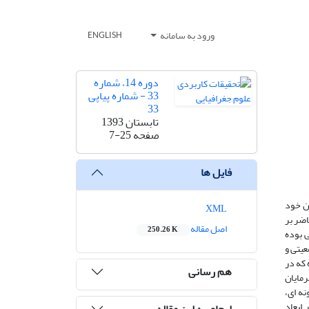
ورود به سامانه
ENGLISH
دوره 14، شماره
33 - شماره پیاپی
33
تابستان 1393
صفحه
7-25
فایل ها
ن خود
XML
ضر بر
اصل مقاله
250.26 K
 بوده
ه عامل جمعیتی و
ه که در
هم رسانی
ن و کارفرمایان
 برای تجزیه و تحلیل داده ها از نرم افزار spss و آزمونT تک نمونه ای،
جب ایجاد تغییراتی در ابعاد
ارجاع به این مقاله