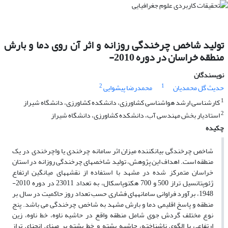
تولید شاخص چرخندگی روزانه و اثر آن روی دما و بارش
منطقه خراسان در دوره 2010-
نویسندگان
2
1
حدیث گل محمدیان
محمدرضا پیشوایی
1
کارشناسی ارشد هواشناسی کشاورزی، دانشکده کشاورزی، دانشگاه شیراز
2
استادیار بخش مهندسی آب، دانشکده کشاورزی، دانشگاه شیراز
چکیده
شاخص چرخندگی بیان­کننده میزان اثر سامانه چرخندی یا واچرخندی در یک
منطقه است. اهداف این پژوهش، تولید شاخص­های چرخندگی روزانه در استان
خراسان متمرکز شده در مشهد با استفاده از نقشه­های میانگین ارتفاع
ژئوپتانسیل تراز 500 و 700 هکتوپاسکال، به تعداد 23011 در دوره 2010-
1948، برآورد فراوانی سامانه­های فشاری حسب تعداد روز حاکمیت در سال بر
منطقه و پاسخ اقلیمی دما و بارش مشهد به شاخص چرخندگی می باشد. پنج
نوع مختلف گردش جوی شامل منطقه واقع در حاشیه ناوه، خط ناوه، زین
ارتفاعی یا الگوی ناشناخته، حاشیه پشته و خط پشته بر مبنای انحنای تراز