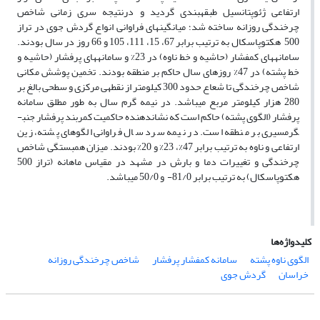
ارتفاعی ژئوپتانسیل طبقه­بندی گردید و درنتیجه سری زمانی شاخص
چرخندگی روزانه ساخته شد؛ میانگین­های فراوانی انواع گردش جوی در تراز
500 هکتوپاسکال به ترتیب برابر 67، 15، 111، 105 و 66 روز در سال بودند.
سامانه­های کم­فشار (حاشیه و خط ناوه) در 23% و سامانه­های پرفشار (حاشیه و
خط پشته) در 47% روزهای سال حاکم بر منطقه بودند. تخمین پوشش مکانی
شاخص چرخندگی تا شعاع حدود 300 کیلومتر از نقطه­ی مرکزی و سطحی بالغ بر
280 هزار کیلومتر مربع می­باشد. در نیمه گرم سال به طور مطلق سامانه
پرفشار (الگوی پشته) حاکم است که نشان­دهنده حاکمیت کمربند پرفشار جنب­
گرمسیری بر منطقه است. در نیمه سرد سال فراوانی الگوهای پشته، زین
ارتفاعی و ناوه به ترتیب برابر 47%، 23% و 20% بودند. میزان همبستگی شاخص
چرخندگی و تغییرات دما و بارش در مشهد در مقیاس ماهانه (تراز 500
هکتوپاسکال) به ترتیب برابر 81/0- و 50/0 می­باشد.
کلیدواژه‌ها
الگوی ناوه پشته
سامانه­­ کم­فشار پرفشار
شاخص چرخندگی روزانه
خراسان
گردش جوی