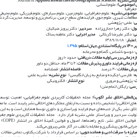
لیسی نشریه
: Journal of
Applied Researches in Geographical Sciences
 (موضوعی):
علوم انسانی.
جغرافیا
 موضوعی نشریه
: علوم جغرافیایی، علوم زمین، علوم سیاره‌ای، علوم فیزیکی، علوم محیط
طالعات شهری، علوم جوی، فرایندهای سطح-زمین، برنامه‌ریزی و توسعه، مدیریت گرد
ی
: علمی-پژوهشی
ول
: دکتر زهرا حجازی‌زاده
سردبیر
: دکتر پرویز ضیائیان
ی
: دکتر علیرضا کربلائی
مدیر اجرایی
: دکتر عاطفه بساک
اعتبار
: ۱۳۸۹/۱۱/۱۸
ان اسلام:
۱.۲۹۵
: دوسو ناشناس، گمنام و محرمانه
زه زمانی بررسی اولیه مقالات دریافتی
: حدود ۱۰ روز
ازه زمانی فرایند داوری پذیرش مقالات
: ۲ تا ۳ ماه، حداقل دو داور
رش مقالات
: ۲۰ درصد
​​​​​​​
فاصله انتشار
: فصلنامه
ه
: فارسی (چکیده و منابع به زبان انگلیسی)
​​​​​​​
نوع نشریه
: نشریه علمی
ت
: پژوهشی و مروری
​​​​​​​
نوع انتشار
: الکترونیکی
رسی
: رایگان (تمام متن)
ن‌المللی اخلاق نشر (کوپ):
مجله «
تحقیقات کاربردی علوم جغرافیایی
» اهمیت توسعه 
های اخلاقی را تشخیص داده و نسبت به ارتقای عملکردهای اخلاقی نشر پایبند است. ما مع
ق نشر یکی از جنبه‌های مهم فرایند ویراستاری و داوری توسط همتایان است و به این 
لیت سردبیر و ویراستار علمی نشریه قرار دارد. مجله «
تحقیقات کاربردی علوم جغرا
احترام به قوانی
اجرایی قانون پیشگیری و مقابله با تقلب در آثار علمی پیروی می‌کند.
ارزه با سرقت ادبی و همانندجویی:
بر اساس قرارداد با شرکت یکتاوب تمامی مقالات ا