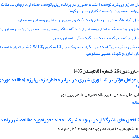
ل سازی رویکرد توسعه اجتماع محوری در برنامه ریزی توسعه محله ای با روش معادلات
ی(مطالعه موردی:محله گلکاران شهر ابرکوه)
لیل اثرات اقتصادی- اجتماعی احداث دیوار مرزی بر مناطق روستایی سیستان
امل بهبود معیشت پایدار روستایی از دیدگاه ساکنان محلی، مطالعه موردی: شهرستان ارد
لیلی بر کمیت و کیفیت خدمات گردشگری استان زنجان
سنجش و پیش‌بینی آلاینده جوی ذرات معلق کمتر از 10 میکرون(PM10) شهر اه
ی آماری و شبکه عصبی مصنوعی
جاری:
دوره 26، شماره 81، تابستان 1405
عوامل مؤثر بر تاب‌آوری شهری در برابر مخاطره زمین‌لرزه (مطالعه مورد
)
انی، علی شماعی، حبیب اله فصیحی، طاهر پریزادی
اله
ص های تاثیرگذار در بهبود مشارکت محله محور(مورد مطالعه شهر زاهدا
 هاشم زهی، غلامرضا میری، معصومه حافظ رضازاده
اله