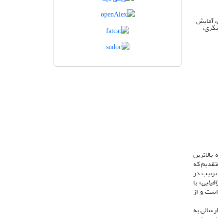
ی، آمایش
شگری،
بالاترین
تقدیم که
ترتیب در
فیایی
» با
ن اخلاق نشر، تابع راهنماها، اصول و قوانین کمیتۀ اخلاق در انتشار (COPE) است و از
رسالی به