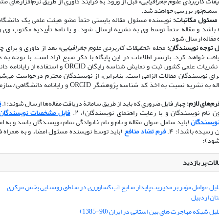
یقات کاربردی علوم جغرافیایی
» قبل از ورود به فرایند داوری از طریق نرم‌افزارهای مش
 سمیم‌نور بررسی خواهند شد.
مسئول مکاتبات:
نویسنده مسئول مقاله بایستی حتماً عضو هیئت علمی یک دانشگاه،
باشد و مقاله حتماً توسط وی به نشریه ارسال شود، و یا نامه تأییدیه مکتوب وی و
 مقاله ارسال شود.
ل توجه نویسندگان:
مجله «
تحقیقات کاربردی علوم جغرافیایی
» بعد از داوری و برای چ
افت خواهد کرد. بازنشر اطلاعات در این پایگاه با ذکر منبع آزاد است. با توجه به
کمیسیون نشریات علمی کشور، ثبت و نمایش شناسه رایگان ORCID و استفاد
رای نویسندگان مقالات الزامی است. بنابراین، از نویسندگان محترم درخواست می‌شو
ارسال مقاله به نشریه نسبت به اخذ کد شناسه پژوهشگر ORCID و رایانامه
فرم‌های لازم:
چهار فایل ضروری که باید از طریق سامانۀ دریافت مقاله‌ها ارسال شوند: ۱.
ف
 نام نویسندگان و با رعایت راهنمای نویسندگان)، ۲.
فایل مشخصات نویسندگان
نویسندگان
(باید شامل عنوان مقاله و نام و نام خانوادگی تمام نویسندگان باشد و به 
 رسیده باشد)؛ ۴.
فرم تضاد منافع
(باید توسط نویسنده مسئول امضاء و به همراه فا
شود)؛
لات پر بازدید
لیل عوامل مؤثر بر مدیریت پایدار منابع آب کشاورزی در مناطق روستایی بخش مرکزی
ن اردبیل
یل شبکه مهاجرت های بین استانی در ایران (90-1385)