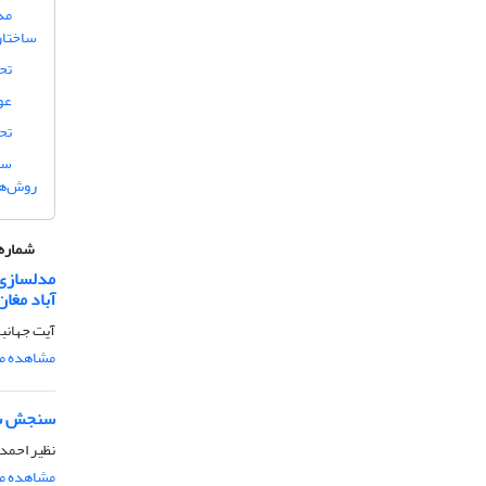
مد
ساختار
تح
عو
تح
روش‌ها
شماره 
مدلسازی 
آباد مغان
آیت جهانب
مشاهده مق
سنجش شاخ
نظیر احمد
مشاهده مق