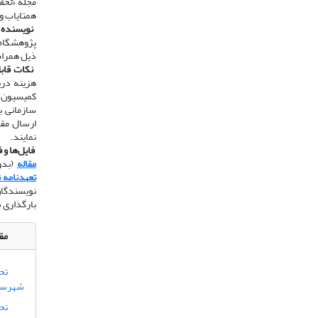
مجله «
تحق
همتایاب و
​​​​​​​
نویسنده 
پژوهشگاه 
ذیل همراه
​​​​​​​
نکات قاب
هزینه دری
سازمانی ب
نمایند.
​​​​​​​
فایل‌ها و 
مقاله
(بدون
تعهدنامه 
نویسندگان
بارگذاری 
مقا
تح
شهرستا
تحل