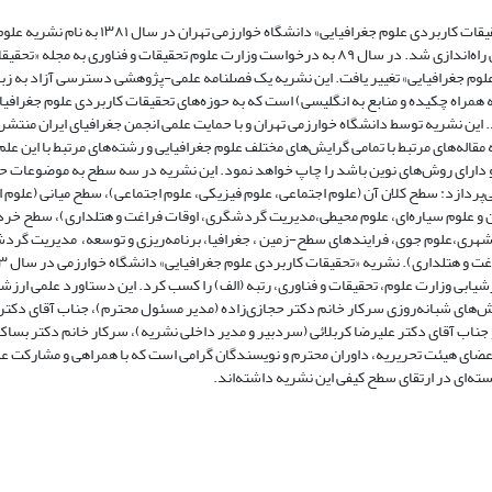
مجله «تحقیقات کاربردی علوم جغرافیایی» دانشگاه خوارزمی تهران در سال ۱۳۸۱ به نام نشریه 
جغرافیایی راه‌اندازی شد. در سال ۸۹ به درخواست وزارت علوم تحقیقات و فناوری به مجله «تحقی
لوم جغرافیایی» تغییر یافت. این نشریه یک فصلنامه علمی‌-پژوهشی دسترسی آزاد به زب
 همراه چکیده و منابع به انگلیسی) است که به حوزه‌های تحقیقات کاربردی علوم جغرافیا
. این نشریه توسط دانشگاه خوارزمی تهران و با حمایت علمی انجمن جغرافیای ایران منتشر
مقاله‌های مرتبط با تمامی گرایش‌های مختلف علوم جغرافیایی و رشته‌های مرتبط با این عل
 دارای روش‌های نوین باشد را چاپ خواهد نمود. این نشریه در سه سطح به موضوعات ح
ی‌پردازد: سطح کلان آن (علوم اجتماعی، علوم فیزیکی، علوم اجتماعی)، سطح میانی (علوم 
 و علوم سیاره‌ای، علوم محیطی،مدیریت گردشگری، اوقات فراغت و هتلداری)، سطح خرد
شهری،علوم جوی، فرایندهای سطح-زمین ، جغرافیا، برنامه‌ریزی و توسعه، مدیریت گرد
شیابی وزارت علوم، تحقیقات و فناوری، رتبه (الف) را کسب کرد. این دستاورد علمی ارزش
‌های شبانه‌روزی سرکار خانم دکتر حجازی‌زاده (مدیر مسئول محترم)، جناب آقای دکتر 
 جناب آقای دکتر علیرضا کربلائی (سردبیر و مدیر داخلی نشریه)، سرکار خانم دکتر بساک
اعضای هیئت تحریریه، داوران محترم و نویسندگان گرامی است که با همراهی و مشارکت ع
ه‌ای در ارتقای سطح کیفی این نشریه داشته‌اند.