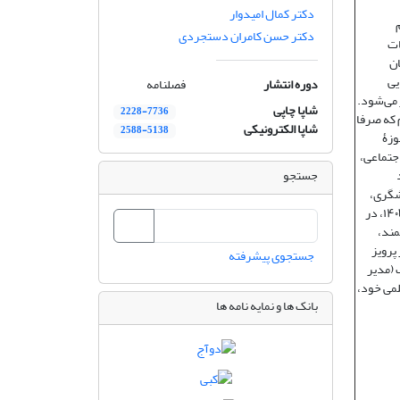
دکتر کمال امیدوار
علوم
دکتر حسن کامران دستجردی
قات
ان
یی
دوره انتشار
فصلنامه
 می‌شود.
شاپا چاپی
2228-7736
م که صرفا
شاپا الکترونیکی
2588-5138
وزۀ
اجتماعی،
جستجو
شگری،
اوقات فراغت و هتلداری). نشریه «تحقیقات کاربردی علوم جغرافیایی» دانشگاه خوارزمی در سال ۱۴۰۳، در
مند،
پرویز
جستجوی پیشرفته
 (مدیر
لمی خود،
بانک ها و نمایه نامه ها