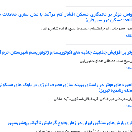
امل موثر بر ماندگاری مسکن اقشار کم درآمد با مدل سازی معادلات 
العه: مسکن مهر سیرجان)
پور سیرجانی، ایرج اعتصام، حمید ماجدی، آزاده شاهچراغی
اله
ثر بر افزایش جذابیت جاذبه های اکوتوریسم و ژئوتوریسم شهرستان خرم آب
 تیغ مند، مصطفی هداوندمیرزایی
اله
هبردهای موثر در راستای بهینه سازی مصرف انرژی در بلوک های مسکونی
حله رشدیه تبریز)
ان، مرتضی میرغلامی، آزیتا بلالی اسکویی، آیدا ملکی
اله
اری بارش‌های سنگین ایران در زمان وقوع گرمایش ناگهانی پوشن‌سپهر
وند، بهروز نصیری، هوشنگ قائمی، مصطفی کرم پور، محمد مرادی