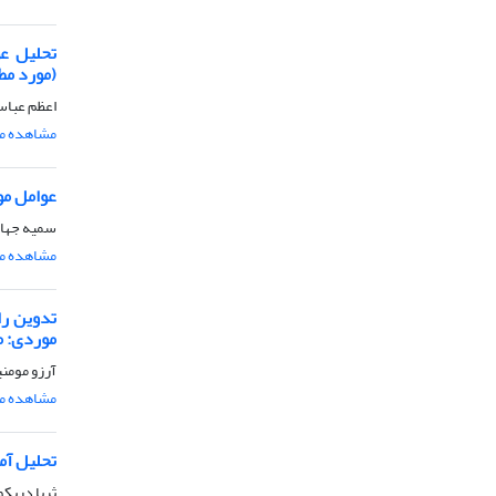
تحلیل عو
(مورد مط
اعظم عباس
مشاهده مق
عوامل مو
سمیه جهان
مشاهده مق
تدوین را
موردی: م
آرزو مومنی
مشاهده مق
تحلیل آم
ثریا دریک