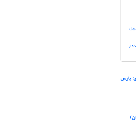
بیل
واز با استفاده از
ی: پارس
ن)