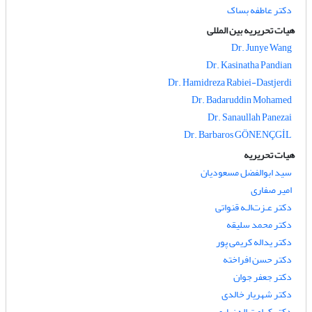
دکتر عاطفه بساک
هیات تحریریه بین المللی
Dr. Junye Wang
Dr. Kasinatha Pandian
Dr. Hamidreza Rabiei-Dastjerdi
Dr. Badaruddin Mohamed
Dr. Sanaullah Panezai
Dr. Barbaros GÖNENÇGİL
هیات تحریریه
سید ابوالفضل مسعودیان
امیر صفاری
دکتر عـزت‌الـه قنواتی
دکتر محمد سلیقه
دکتر یداله کریمی پور
دکتر حسن افراخته
دکتر جعفر جوان
دکتر شهریار خالدی
دکتر کرامت اله زیاری