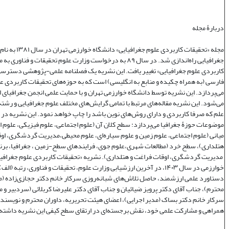
دربارۀ مجله
مجله «تحقیقات کاربردی علوم جغر
جغرافیایی راه‌اندازی شد. در سال ۸۹ به درخواست وزارت علوم تحقیقات و فنا
کاربردی علوم جغرافیایی» تغییر یافت. این نشریه یک فصلنامه علمی‌-پژوهشی دسترسی 
فارسی (به همراه چکیده و منابع به انگلیسی) است که به حوزه‌های تحقیقات کاربردی ع
می‌پردازد. این نشریه توسط دانشگاه خوارزمی تهران و با حمایت علمی انجمن جغرافیای ا
می‌شود. این نشریه مقاله‌های مرتبط با تمامی گرایش‌های مختلف علوم جغرافیایی و رشته‌
علم که صرفا کاربردی و دارای روش‌های نوین باشد را چاپ خواهد نمود. این نشریه در
موضوعات حوزۀ جغرافیا می‌پردازد: سطح کلان آن (علوم اجتماعی، علوم فیزیکی، علوم 
میانی (علوم اجتماعی، علوم زمین و علوم سیاره‌ای، علوم محیطی،مدیریت گردشگری، او
هتلداری)، سطح خرد (مطالعات شهری،علوم جوی، فرایندهای سطح-زمین ، جغرافیا، برنا
مدیریت گردشگری، اوقات فراغت و هتلداری). نشریه «تحقیقات کاربردی علوم جغرافیا
خوارزمی در سال ۱۴۰۳، در آخرین ارزشیابی وزارت علوم، تحقیقات و فناوری، رتبه (
دستاورد علمی ارزشمند، حاصل تلاش‌های شبانه‌روزی سرکار خانم دکتر حجازی‌زاده (
محترم)، جناب آقای دکتر پرویز ضیائیان و جناب آقای دکتر علیرضا کربلائی (سردبیر و 
سرکار خانم دکتر بساک (مدیر اجرایی)، اعضای هیئت تحریریه، داوران محترم و نویسندگ
همراهی و مشارکت علمی خود، نقش برجسته‌ای در ارتقای سطح کیفی این نشریه داشته‌ا