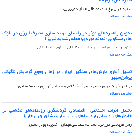
سمیه جهان تیغ مند، مصطفی هداوندمیرزایی
مشاهده مقاله
تدوین راهبردهای موثر در راستای بهینه سازی مصرف انرژی در بلوک
های مسکونی (نمونه موردی: محله رشدیه تبریز)
آرزو مومنیان، مرتضی میرغلامی، آزیتا بلالی اسکویی، آیدا ملکی
مشاهده مقاله
تحلیل آماری بارش‌های سنگین ایران در زمان وقوع گرمایش ناگهانی
پوشن‌سپهر
ثریا دریکوند، بهروز نصیری، هوشنگ قائمی، مصطفی کرم پور، محمد مرادی
مشاهده مقاله
تحلیل اثرات اجتماعی- اقتصادی گردشگری رویدادهای مذهبی بر
خانوارهای روستایی (روستاهای شهرستان نیشابور و زبرخان)
زهرا قربانعلی مزرجی، حمدالله سجاسی قیداری، خدیجه بوذرجمهری
مشاهده مقاله