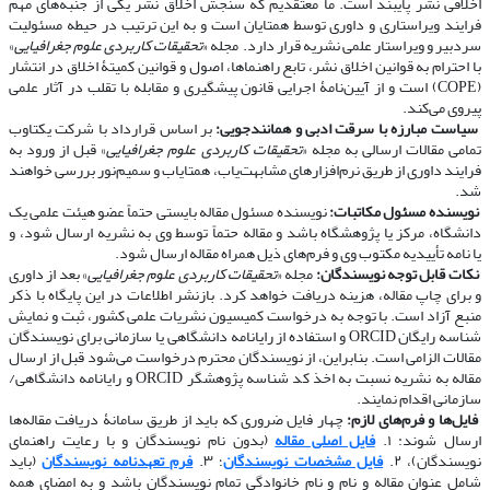
اخلاقی نشر پایبند است. ما معتقدیم که سنجش اخلاق نشر یکی از جنبه‌های مهم
فرایند ویراستاری و داوری توسط همتایان است و به این ترتیب در حیطه مسئولیت
سردبیر و ویراستار علمی نشریه قرار دارد. مجله «
تحقیقات کاربردی علوم جغرافیایی
»
با احترام به قوانین اخلاق نشر، تابع راهنماها، اصول و قوانین کمیتۀ اخلاق در انتشار
(COPE) است و از آیین‌نامۀ اجرایی قانون پیشگیری و مقابله با تقلب در آثار علمی
پیروی می‌کند.
​​​​​​​
سیاست مبارزه با سرقت ادبی و همانندجویی:
بر اساس قرارداد با شرکت یکتاوب
تمامی مقالات ارسالی به مجله «
تحقیقات کاربردی علوم جغرافیایی
» قبل از ورود به
فرایند داوری از طریق نرم‌افزارهای مشابهت‌یاب، همتایاب و سمیم‌نور بررسی خواهند
شد.
​​​​​​​
نویسنده مسئول مکاتبات:
نویسنده مسئول مقاله بایستی حتماً عضو هیئت علمی یک
دانشگاه، مرکز یا پژوهشگاه باشد و مقاله حتماً توسط وی به نشریه ارسال شود، و
یا نامه تأییدیه مکتوب وی و فرم‌های ذیل همراه مقاله ارسال شود.
​​​​​​​
نکات قابل توجه نویسندگان:
مجله «
تحقیقات کاربردی علوم جغرافیایی
» بعد از داوری
و برای چاپ مقاله، هزینه دریافت خواهد کرد. بازنشر اطلاعات در این پایگاه با ذکر
منبع آزاد است. با توجه به درخواست کمیسیون نشریات علمی کشور، ثبت و نمایش
شناسه رایگان ORCID و استفاده از رایانامه دانشگاهی یا سازمانی برای نویسندگان
مقالات الزامی است. بنابراین، از نویسندگان محترم درخواست می‌شود قبل از ارسال
مقاله به نشریه نسبت به اخذ کد شناسه پژوهشگر ORCID و رایانامه دانشگاهی/
سازمانی اقدام نمایند.
​​​​​​​
فایل‌ها و فرم‌های لازم:
چهار فایل ضروری که باید از طریق سامانۀ دریافت مقاله‌ها
ارسال شوند: ۱.
فایل اصلی مقاله
(بدون نام نویسندگان و با رعایت راهنمای
نویسندگان)، ۲.
فایل مشخصات نویسندگان
؛ ۳.
فرم تعهدنامه نویسندگان
(باید
شامل عنوان مقاله و نام و نام خانوادگی تمام نویسندگان باشد و به امضای همه