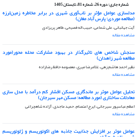
شماره جاری:
دوره 26، شماره 81، تابستان 1405
مدلسازی عوامل مؤثر بر تاب‌آوری شهری در برابر مخاطره زمین‌لرزه
(مطالعه موردی: پارس آباد مغان)
آیت جهانبانی، علی شماعی، حبیب اله فصیحی، طاهر پریزادی
مشاهده مقاله
سنجش شاخص های تاثیرگذار در بهبود مشارکت محله محور(مورد
مطالعه شهر زاهدان)
نظیر احمد هاشم زهی، غلامرضا میری، معصومه حافظ رضازاده
مشاهده مقاله
تحلیل عوامل موثر بر ماندگاری مسکن اقشار کم درآمد با مدل سازی
معادلات ساختاری (مورد مطالعه: مسکن مهر سیرجان)
اعظم عباسپور سیرجانی، ایرج اعتصام، حمید ماجدی، آزاده شاهچراغی
مشاهده مقاله
عوامل موثر بر افزایش جذابیت جاذبه های اکوتوریسم و ژئوتوریسم
شهرستان خرم آباد