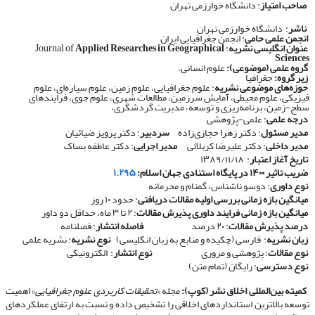
صاحب امتیاز
: دانشگاه خوارزمی تهران
ناشر
: دانشگاه خوارزمی تهران
انجمن علمی حامی
: انجمن جغرافیایی ایران
عنوان انگلیسی نشریه
: Journal of
Applied Researches in Geographical
Sciences
گروه علمی (موضوعی):
علوم انسانی.
زیر گروه:
جغرافیا
حوزه‌های موضوعی نشریه
: علوم جغرافیایی، علوم زمین، علوم سیاره‌ای، علوم
فیزیکی، علوم محیطی، آمایش سرزمین، مطالعات شهری، علوم جوی، فرایندهای
سطح-زمین، برنامه‌ریزی و توسعه، مدیریت گردشگری،
درجه علمی
: علمی-پژوهشی
مدیر مسئول
: دکتر زهرا حجازی‌زاده
سردبیر
: دکتر پرویز ضیائیان
مدیر داخلی
: دکتر علیرضا کربلائی
مدیر اجرایی
: دکتر عاطفه بساک
تاریخ آغاز اعتبار
: ۱۳۸۹/۱۱/۱۸
ضریب تاثیر ۱۴۰۰ در پایگاه استنادی جهان اسلام:
۱.۲۹۵
نوع داوری
: دوسو ناشناس، گمنام و محرمانه
​​​​​​​
میانگین بازه زمانی بررسی اولیه مقالات دریافتی
: حدود ۱۰ روز
​​​​​​​
میانگین بازه زمانی فرایند داوری پذیرش مقالات
: ۲ تا ۳ ماه، حداقل دو داور
​​​​​​​
درصد پذیرش مقالات
: ۲۰ درصد
​​​​​​​
فاصله انتشار
: فصلنامه
​​​​​​​
زبان نشریه
: فارسی (چکیده و منابع به زبان انگلیسی)
​​​​​​​
نوع نشریه
: نشریه علمی
​​​​​​​
نوع مقالات
: پژوهشی و مروری
​​​​​​​
نوع انتشار
: الکترونیکی
​​​​​​​
نوع دسترسی
: رایگان (تمام متن)
​​​​​​​
کمیته بین‌المللی اخلاق نشر (کوپ):
مجله «
تحقیقات کاربردی علوم جغرافیایی
» اهمیت
توسعه بالاترین استانداردهای اخلاقی را تشخیص داده و نسبت به ارتقای عملکردهای