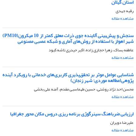
استان گیلان
رقیه جهدی
مشاهده مقاله
سنجش و پیش‌بینی آلاینده جوی ذرات معلق کمتر از 10 میکرون(PM10)
شهر اهواز با استفاده از روش‌های آماری و شبکه عصبی مصنوعی
عاطفه بساک، زهرا حجازی زاده، اکبر حیدری تاشه کبود
مشاهده مقاله
شناسایی عوامل موثر بر تحقق‌پذیری کاربری‌های خدماتی با رویکرد آینده
پژوهی(مطالعه موردی: شهر زنجان)
محسن احد نژاد روشتی، حسین طهماسبی مقدم، آمنه علی بخشی
مشاهده مقاله
ارزیابی ضرباهنگ سینرگوژی برنامه ریزی دروس مکان محور جغرافیا
علیرضا دویران
مشاهده مقاله