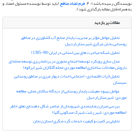
نویسندگان رسیده باشد)؛ ۴.
فرم تضاد منافع
(باید توسط نویسنده مسئول امضاء و
به همراه فایل مقاله بارگذاری شود)؛
مقالات پر بازدید
تحلیل عوامل مؤثر بر مدیریت پایدار منابع آب کشاورزی در مناطق
روستایی بخش مرکزی شهرستان اردبیل
تحلیل شبکه مهاجرت های بین استانی در ایران (90-1385)
مدل سازی رویکرد توسعه اجتماع محوری در برنامه ریزی توسعه محله ای
با روش معادلات ساختاری(مطالعه موردی:محله گلکاران شهر ابرکوه)
تحلیل اثرات اقتصادی- اجتماعی احداث دیوار مرزی بر مناطق روستایی
سیستان
عوامل بهبود معیشت پایدار روستایی از دیدگاه ساکنان محلی، مطالعه
موردی: شهرستان اردبیل
بررسی میزان رضایتمندی شهروندان از عناصر شکل دهنده‌ی تعلق خاطر
(مطالعه موردی: شهر رشت شهرک مسکونی گلها)
تحلیلی بر کمیت و کیفیت خدمات گردشگری استان زنجان