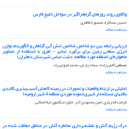
واکاوی روند روزهای گرم‌فراگیر در سواحل خلیج فارس
حسین عساکره، منصوره طاهری
مشاهده مقاله
ارزیابی رابطه بین دو شاخص شاخص تنش آبی گیاهان و الگوریتم توازن
انرژی سطحی زمین برای برآورد تبخیر - تعرق با استفاده از تصاویر
ماهواره‌ای (منطقه مورد مطالعه: دشت عباس شهرستان دهلران)
مصطفی کابلی زاده، سجاد زارعی، محمد فروغی راد
مشاهده مقاله
تحلیلی بر ارتباط واقعیات و تصورات در زمینه کاهش آسیب‌پذیری کالبدی
بافتهای مسئله‌دار شهری(نمونه موردی منطقه 4 شهر ارومیه)
کرامت اله زیاری، امین محمودی آذر، خلیل جنگجوی، لیلا اصلانی
مشاهده مقاله
درک رژیم آتش و نقشه‌برداری مخاطره آتش در مناطق حفاظت شده در