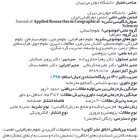
صاحب امتیاز
: دانشگاه خوارزمی تهران
ناشر
: دانشگاه خوارزمی تهران
انجمن علمی حامی
: انجمن جغرافیایی ایران
عنوان انگلیسی نشریه
: Journal of
Applied Researches in Geographical
Sciences
گروه علمی (موضوعی):
علوم انسانی.
زیر گروه:
جغرافیا
حوزه‌های موضوعی نشریه
: علوم جغرافیایی، علوم زمین، علوم سیاره‌ای، علوم
فیزیکی، علوم محیطی، آمایش سرزمین، مطالعات شهری، علوم جوی، فرایندهای
سطح-زمین، برنامه‌ریزی و توسعه، مدیریت گردشگری،
درجه علمی
: علمی-پژوهشی
مدیر مسئول
: دکتر زهرا حجازی‌زاده
سردبیر
: دکتر پرویز ضیائیان
مدیر داخلی
: دکتر علیرضا کربلائی
مدیر اجرایی
: دکتر عاطفه بساک
تاریخ آغاز اعتبار
: ۱۳۸۹/۱۱/۱۸
ضریب تاثیر ۱۴۰۰ در پایگاه استنادی جهان اسلام:
۱.۲۹۵
نوع داوری
: دوسو ناشناس، گمنام و محرمانه
​​​​​​​
میانگین بازه زمانی بررسی اولیه مقالات دریافتی
: حدود ۱۰ روز
​​​​​​​
میانگین بازه زمانی فرایند داوری پذیرش مقالات
: ۲ تا ۳ ماه، حداقل دو داور
​​​​​​​
درصد پذیرش مقالات
: ۲۰ درصد
​​​​​​​
فاصله انتشار
: فصلنامه
​​​​​​​
زبان نشریه
: فارسی (چکیده و منابع به زبان انگلیسی)
​​​​​​​
نوع نشریه
: نشریه علمی
​​​​​​​
نوع مقالات
: پژوهشی و مروری
​​​​​​​
نوع انتشار
: الکترونیکی
​​​​​​​
نوع دسترسی
: رایگان (تمام متن)
​​​​​​​
کمیته بین‌المللی اخلاق نشر (کوپ):
مجله «
تحقیقات کاربردی علوم جغرافیایی
» اهمیت
توسعه بالاترین استانداردهای اخلاقی را تشخیص داده و نسبت به ارتقای عملکردهای