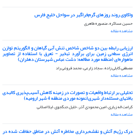
واکاوی روند روزهای گرم‌فراگیر در سواحل خلیج فارس
حسین عساکره، منصوره طاهری
مشاهده مقاله
ارزیابی رابطه بین دو شاخص شاخص تنش آبی گیاهان و الگوریتم توازن
انرژی سطحی زمین برای برآورد تبخیر - تعرق با استفاده از تصاویر
ماهواره‌ای (منطقه مورد مطالعه: دشت عباس شهرستان دهلران)
مصطفی کابلی زاده، سجاد زارعی، محمد فروغی راد
مشاهده مقاله
تحلیلی بر ارتباط واقعیات و تصورات در زمینه کاهش آسیب‌پذیری کالبدی
بافتهای مسئله‌دار شهری(نمونه موردی منطقه 4 شهر ارومیه)
کرامت اله زیاری، امین محمودی آذر، خلیل جنگجوی، لیلا اصلانی
مشاهده مقاله
درک رژیم آتش و نقشه‌برداری مخاطره آتش در مناطق حفاظت شده در