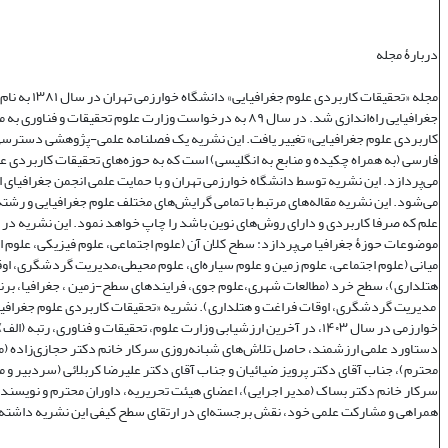
دربارۀ مجله
مجله «تحقیقات کاربردی علوم جغر
جغرافیایی راه‌اندازی شد. در سال ۸۹ به درخواست وزارت علوم تحقیقات و فنا
کاربردی علوم جغرافیایی» تغییر یافت. این نشریه یک فصلنامه علمی‌-پژوهشی دسترسی 
فارسی (به همراه چکیده و منابع به انگلیسی) است که به حوزه‌های تحقیقات کاربردی ع
می‌پردازد. این نشریه توسط دانشگاه خوارزمی تهران و با حمایت علمی انجمن جغرافیای ا
می‌شود. این نشریه مقاله‌های مرتبط با تمامی گرایش‌های مختلف علوم جغرافیایی و رشته‌
علم که صرفا کاربردی و دارای روش‌های نوین باشد را چاپ خواهد نمود. این نشریه در
موضوعات حوزۀ جغرافیا می‌پردازد: سطح کلان آن (علوم اجتماعی، علوم فیزیکی، علوم 
میانی (علوم اجتماعی، علوم زمین و علوم سیاره‌ای، علوم محیطی،مدیریت گردشگری، او
هتلداری)، سطح خرد (مطالعات شهری،علوم جوی، فرایندهای سطح-زمین ، جغرافیا، برنا
مدیریت گردشگری، اوقات فراغت و هتلداری). نشریه «تحقیقات کاربردی علوم جغرافیا
خوارزمی در سال ۱۴۰۳، در آخرین ارزشیابی وزارت علوم، تحقیقات و فناوری، رتبه (
دستاورد علمی ارزشمند، حاصل تلاش‌های شبانه‌روزی سرکار خانم دکتر حجازی‌زاده (
محترم)، جناب آقای دکتر پرویز ضیائیان و جناب آقای دکتر علیرضا کربلائی (سردبیر و 
سرکار خانم دکتر بساک (مدیر اجرایی)، اعضای هیئت تحریریه، داوران محترم و نویسندگ
همراهی و مشارکت علمی خود، نقش برجسته‌ای در ارتقای سطح کیفی این نشریه داشته‌ا