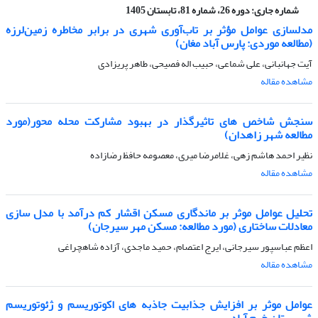
شماره جاری:
دوره 26، شماره 81، تابستان 1405
مدلسازی عوامل مؤثر بر تاب‌آوری شهری در برابر مخاطره زمین‌لرزه
(مطالعه موردی: پارس آباد مغان)
آیت جهانبانی، علی شماعی، حبیب اله فصیحی، طاهر پریزادی
مشاهده مقاله
سنجش شاخص های تاثیرگذار در بهبود مشارکت محله محور(مورد
مطالعه شهر زاهدان)
نظیر احمد هاشم زهی، غلامرضا میری، معصومه حافظ رضازاده
مشاهده مقاله
تحلیل عوامل موثر بر ماندگاری مسکن اقشار کم درآمد با مدل سازی
معادلات ساختاری (مورد مطالعه: مسکن مهر سیرجان)
اعظم عباسپور سیرجانی، ایرج اعتصام، حمید ماجدی، آزاده شاهچراغی
مشاهده مقاله
عوامل موثر بر افزایش جذابیت جاذبه های اکوتوریسم و ژئوتوریسم
شهرستان خرم آباد