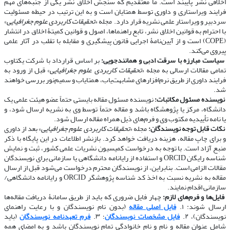
اخلاقی نشر پایبند است. ما معتقدیم که سنجش اخلاق نشر یکی از جنبه‌های مهم
فرایند ویراستاری و داوری توسط همتایان است و به این ترتیب در حیطه مسئولیت
سردبیر و ویراستار علمی نشریه قرار دارد. مجله «
تحقیقات کاربردی علوم جغرافیایی
»
با احترام به قوانین اخلاق نشر، تابع راهنماها، اصول و قوانین کمیتۀ اخلاق در انتشار
(COPE) است و از آیین‌نامۀ اجرایی قانون پیشگیری و مقابله با تقلب در آثار علمی
پیروی می‌کند.
​​​​​​​
سیاست مبارزه با سرقت ادبی و همانندجویی:
بر اساس قرارداد با شرکت یکتاوب
تمامی مقالات ارسالی به مجله «
تحقیقات کاربردی علوم جغرافیایی
» قبل از ورود به
فرایند داوری از طریق نرم‌افزارهای مشابهت‌یاب، همتایاب و سمیم‌نور بررسی خواهند
شد.
​​​​​​​
نویسنده مسئول مکاتبات:
نویسنده مسئول مقاله بایستی حتماً عضو هیئت علمی یک
دانشگاه، مرکز یا پژوهشگاه باشد و مقاله حتماً توسط وی به نشریه ارسال شود، و
یا نامه تأییدیه مکتوب وی و فرم‌های ذیل همراه مقاله ارسال شود.
​​​​​​​
نکات قابل توجه نویسندگان:
مجله «
تحقیقات کاربردی علوم جغرافیایی
» بعد از داوری
و برای چاپ مقاله، هزینه دریافت خواهد کرد. بازنشر اطلاعات در این پایگاه با ذکر
منبع آزاد است. با توجه به درخواست کمیسیون نشریات علمی کشور، ثبت و نمایش
شناسه رایگان ORCID و استفاده از رایانامه دانشگاهی یا سازمانی برای نویسندگان
مقالات الزامی است. بنابراین، از نویسندگان محترم درخواست می‌شود قبل از ارسال
مقاله به نشریه نسبت به اخذ کد شناسه پژوهشگر ORCID و رایانامه دانشگاهی/
سازمانی اقدام نمایند.
​​​​​​​
فایل‌ها و فرم‌های لازم:
چهار فایل ضروری که باید از طریق سامانۀ دریافت مقاله‌ها
ارسال شوند: ۱.
فایل اصلی مقاله
(بدون نام نویسندگان و با رعایت راهنمای
نویسندگان)، ۲.
فایل مشخصات نویسندگان
؛ ۳.
فرم تعهدنامه نویسندگان
(باید
شامل عنوان مقاله و نام و نام خانوادگی تمام نویسندگان باشد و به امضای همه