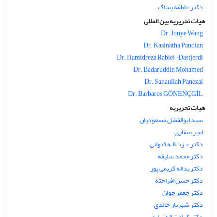
دکتر عاطفه بساک
هیات تحریریه بین المللی
Dr. Junye Wang
Dr. Kasinatha Pandian
Dr. Hamidreza Rabiei-Dastjerdi
Dr. Badaruddin Mohamed
Dr. Sanaullah Panezai
Dr. Barbaros GÖNENÇGİL
هیات تحریریه
سید ابوالفضل مسعودیان
امیر صفاری
دکتر عـزت‌الـه قنواتی
دکتر محمد سلیقه
دکتر یداله کریمی پور
دکتر حسن افراخته
دکتر جعفر جوان
دکتر شهریار خالدی
دکتر کرامت اله زیاری