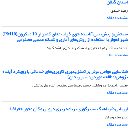
استان گیلان
رقیه جهدی
مشاهده مقاله
سنجش و پیش‌بینی آلاینده جوی ذرات معلق کمتر از 10 میکرون(PM10)
شهر اهواز با استفاده از روش‌های آماری و شبکه عصبی مصنوعی
عاطفه بساک، زهرا حجازی زاده، اکبر حیدری تاشه کبود
مشاهده مقاله
شناسایی عوامل موثر بر تحقق‌پذیری کاربری‌های خدماتی با رویکرد آینده
پژوهی(مطالعه موردی: شهر زنجان)
محسن احد نژاد روشتی، حسین طهماسبی مقدم، آمنه علی بخشی
مشاهده مقاله
ارزیابی ضرباهنگ سینرگوژی برنامه ریزی دروس مکان محور جغرافیا
علیرضا دویران
مشاهده مقاله