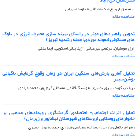
سمیه جهان تیغ مند، مصطفی هداوندمیرزایی
مشاهده مقاله
تدوین راهبردهای موثر در راستای بهینه سازی مصرف انرژی در بلوک
های مسکونی (نمونه موردی: محله رشدیه تبریز)
آرزو مومنیان، مرتضی میرغلامی، آزیتا بلالی اسکویی، آیدا ملکی
مشاهده مقاله
تحلیل آماری بارش‌های سنگین ایران در زمان وقوع گرمایش ناگهانی
پوشن‌سپهر
ثریا دریکوند، بهروز نصیری، هوشنگ قائمی، مصطفی کرم پور، محمد مرادی
مشاهده مقاله
تحلیل اثرات اجتماعی- اقتصادی گردشگری رویدادهای مذهبی بر
خانوارهای روستایی (روستاهای شهرستان نیشابور و زبرخان)
زهرا قربانعلی مزرجی، حمدالله سجاسی قیداری، خدیجه بوذرجمهری
مشاهده مقاله