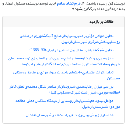
نویسندگان رسیده باشد)؛ ۴.
فرم تضاد منافع
(باید توسط نویسنده مسئول امضاء و
به همراه فایل مقاله بارگذاری شود)؛
مقالات پر بازدید
تحلیل عوامل مؤثر بر مدیریت پایدار منابع آب کشاورزی در مناطق
روستایی بخش مرکزی شهرستان اردبیل
تحلیل شبکه مهاجرت های بین استانی در ایران (90-1385)
مدل سازی رویکرد توسعه اجتماع محوری در برنامه ریزی توسعه محله ای
با روش معادلات ساختاری(مطالعه موردی:محله گلکاران شهر ابرکوه)
تحلیل اثرات اقتصادی- اجتماعی احداث دیوار مرزی بر مناطق روستایی
سیستان
بررسی میزان رضایتمندی شهروندان از عناصر شکل دهنده‌ی تعلق خاطر
(مطالعه موردی: شهر رشت شهرک مسکونی گلها)
عوامل بهبود معیشت پایدار روستایی از دیدگاه ساکنان محلی، مطالعه
موردی: شهرستان اردبیل
مدلسازی و پیش بینی روند تغییرات دما در شهرستان همدان