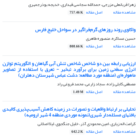
زهرا قربانعلی مزرجی، حمدالله سجاسی قیداری، خدیجه بوذرجمهری
مشاهده مقاله
اصل مقاله
757.46 K
واکاوی روند روزهای گرم‌فراگیر در سواحل خلیج فارس
حسین عساکره، منصوره طاهری
مشاهده مقاله
اصل مقاله
808.66 K
ارزیابی رابطه بین دو شاخص شاخص تنش آبی گیاهان و الگوریتم توازن
انرژی سطحی زمین برای برآورد تبخیر - تعرق با استفاده از تصاویر
ماهواره‌ای (منطقه مورد مطالعه: دشت عباس شهرستان دهلران)
مصطفی کابلی زاده، سجاد زارعی، محمد فروغی راد
مشاهده مقاله
اصل مقاله
1.49 M
تحلیلی بر ارتباط واقعیات و تصورات در زمینه کاهش آسیب‌پذیری کالبدی
بافتهای مسئله‌دار شهری(نمونه موردی منطقه 4 شهر ارومیه)
کرامت اله زیاری، امین محمودی آذر، خلیل جنگجوی، لیلا اصلانی
مشاهده مقاله
اصل مقاله
642.2 K