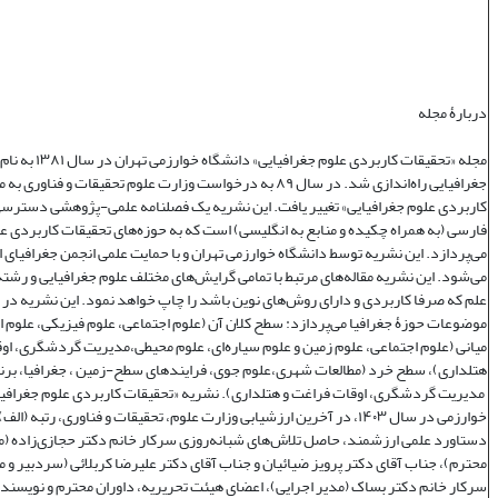
دربارۀ مجله
مجله «تحقیقات کاربردی علوم جغر
جغرافیایی راه‌اندازی شد. در سال ۸۹ به درخواست وزارت علوم تحقیقات و فنا
کاربردی علوم جغرافیایی» تغییر یافت. این نشریه یک فصلنامه علمی‌-پژوهشی دسترسی 
فارسی (به همراه چکیده و منابع به انگلیسی) است که به حوزه‌های تحقیقات کاربردی ع
می‌پردازد. این نشریه توسط دانشگاه خوارزمی تهران و با حمایت علمی انجمن جغرافیای ا
می‌شود. این نشریه مقاله‌های مرتبط با تمامی گرایش‌های مختلف علوم جغرافیایی و رشته‌
علم که صرفا کاربردی و دارای روش‌های نوین باشد را چاپ خواهد نمود. این نشریه در
موضوعات حوزۀ جغرافیا می‌پردازد: سطح کلان آن (علوم اجتماعی، علوم فیزیکی، علوم 
میانی (علوم اجتماعی، علوم زمین و علوم سیاره‌ای، علوم محیطی،مدیریت گردشگری، او
هتلداری)، سطح خرد (مطالعات شهری،علوم جوی، فرایندهای سطح-زمین ، جغرافیا، برنا
مدیریت گردشگری، اوقات فراغت و هتلداری). نشریه «تحقیقات کاربردی علوم جغرافیا
خوارزمی در سال ۱۴۰۳، در آخرین ارزشیابی وزارت علوم، تحقیقات و فناوری، رتبه (
دستاورد علمی ارزشمند، حاصل تلاش‌های شبانه‌روزی سرکار خانم دکتر حجازی‌زاده (
محترم)، جناب آقای دکتر پرویز ضیائیان و جناب آقای دکتر علیرضا کربلائی (سردبیر و 
سرکار خانم دکتر بساک (مدیر اجرایی)، اعضای هیئت تحریریه، داوران محترم و نویسندگ