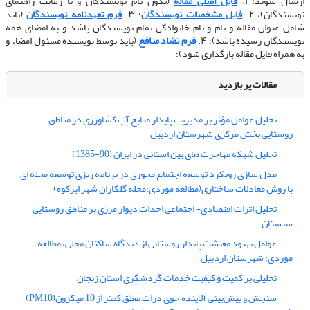
ارسال شوند: ۱.
فایل اصلی مقاله
(بدون نام نویسندگان و با رعایت راهنمای
نویسندگان)، ۲.
فایل مشخصات نویسندگان
؛ ۳.
فرم تعهدنامه نویسندگان
(باید
شامل عنوان مقاله و نام و نام خانوادگی تمام نویسندگان باشد و به امضای همه
نویسندگان رسیده باشد)؛ ۴.
فرم تضاد منافع
(باید توسط نویسنده مسئول امضاء و
به همراه فایل مقاله بارگذاری شود)؛
مقالات پر بازدید
تحلیل عوامل مؤثر بر مدیریت پایدار منابع آب کشاورزی در مناطق
روستایی بخش مرکزی شهرستان اردبیل
تحلیل شبکه مهاجرت های بین استانی در ایران (90-1385)
مدل سازی رویکرد توسعه اجتماع محوری در برنامه ریزی توسعه محله ای
با روش معادلات ساختاری(مطالعه موردی:محله گلکاران شهر ابرکوه)
تحلیل اثرات اقتصادی- اجتماعی احداث دیوار مرزی بر مناطق روستایی
سیستان
عوامل بهبود معیشت پایدار روستایی از دیدگاه ساکنان محلی، مطالعه
موردی: شهرستان اردبیل
تحلیلی بر کمیت و کیفیت خدمات گردشگری استان زنجان
سنجش و پیش‌بینی آلاینده جوی ذرات معلق کمتر از 10 میکرون(PM10)