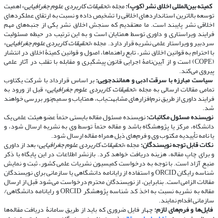
​​​​​​​
کمیته بین‌المللی اخلاق نشر (کوپ):
مجله «
تحقیقات کاربردی علوم جغرافیایی
» اهمیت
توسعه بالاترین استانداردهای اخلاقی را تشخیص داده و نسبت به ارتقای عملکردهای
اخلاقی نشر پایبند است. ما معتقدیم که سنجش اخلاق نشر یکی از جنبه‌های مهم
فرایند ویراستاری و داوری توسط همتایان است و به این ترتیب در حیطه مسئولیت
سردبیر و ویراستار علمی نشریه قرار دارد. مجله «
تحقیقات کاربردی علوم جغرافیایی
»
با احترام به قوانین اخلاق نشر، تابع راهنماها، اصول و قوانین کمیتۀ اخلاق در انتشار
(COPE) است و از آیین‌نامۀ اجرایی قانون پیشگیری و مقابله با تقلب در آثار علمی
پیروی می‌کند.
​​​​​​​
سیاست مبارزه با سرقت ادبی و همانندجویی:
بر اساس قرارداد با شرکت یکتاوب
تمامی مقالات ارسالی به مجله «
تحقیقات کاربردی علوم جغرافیایی
» قبل از ورود به
فرایند داوری از طریق نرم‌افزارهای مشابهت‌یاب، همتایاب و سمیم‌نور بررسی خواهند
شد.
​​​​​​​
نویسنده مسئول مکاتبات:
نویسنده مسئول مقاله بایستی حتماً عضو هیئت علمی یک
دانشگاه، مرکز یا پژوهشگاه باشد و مقاله حتماً توسط وی به نشریه ارسال شود، و
یا نامه تأییدیه مکتوب وی و فرم‌های ذیل همراه مقاله ارسال شود.
​​​​​​​
نکات قابل توجه نویسندگان:
مجله «
تحقیقات کاربردی علوم جغرافیایی
» بعد از داوری
و برای چاپ مقاله، هزینه دریافت خواهد کرد. بازنشر اطلاعات در این پایگاه با ذکر
منبع آزاد است. با توجه به درخواست کمیسیون نشریات علمی کشور، ثبت و نمایش
شناسه رایگان ORCID و استفاده از رایانامه دانشگاهی یا سازمانی برای نویسندگان
مقالات الزامی است. بنابراین، از نویسندگان محترم درخواست می‌شود قبل از ارسال
مقاله به نشریه نسبت به اخذ کد شناسه پژوهشگر ORCID و رایانامه دانشگاهی/
سازمانی اقدام نمایند.
​​​​​​​
فایل‌ها و فرم‌های لازم:
چهار فایل ضروری که باید از طریق سامانۀ دریافت مقاله‌ها