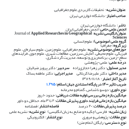
عنوان نشریه
: تحقیقات کاربردی علوم جغرافیایی
صاحب امتیاز
: دانشگاه خوارزمی تهران
ناشر
: دانشگاه خوارزمی تهران
انجمن علمی حامی
: انجمن جغرافیایی ایران
عنوان انگلیسی نشریه
: Journal of
Applied Researches in Geographical
Sciences
گروه علمی (موضوعی):
علوم انسانی.
زیر گروه:
جغرافیا
حوزه‌های موضوعی نشریه
: علوم جغرافیایی، علوم زمین، علوم سیاره‌ای، علوم
فیزیکی، علوم محیطی، آمایش سرزمین، مطالعات شهری، علوم جوی، فرایندهای
سطح-زمین، برنامه‌ریزی و توسعه، مدیریت گردشگری،
درجه علمی
: علمی-پژوهشی
مدیر مسئول
: دکتر زهرا حجازی‌زاده
سردبیر
: دکتر پرویز ضیائیان
مدیر داخلی
: دکتر علیرضا کربلائی
مدیر اجرایی
: دکتر عاطفه بساک
تاریخ آغاز اعتبار
: ۱۳۸۹/۱۱/۱۸
ضریب تاثیر ۱۴۰۰ در پایگاه استنادی جهان اسلام:
۱.۲۹۵
نوع داوری
: دوسو ناشناس، گمنام و محرمانه
​​​​​​​
میانگین بازه زمانی بررسی اولیه مقالات دریافتی
: حدود ۱۰ روز
​​​​​​​
میانگین بازه زمانی فرایند داوری پذیرش مقالات
: ۲ تا ۳ ماه، حداقل دو داور
​​​​​​​
درصد پذیرش مقالات
: ۲۰ درصد
​​​​​​​
فاصله انتشار
: فصلنامه
​​​​​​​
زبان نشریه
: فارسی (چکیده و منابع به زبان انگلیسی)
​​​​​​​
نوع نشریه
: نشریه علمی
​​​​​​​
نوع مقالات
: پژوهشی و مروری
​​​​​​​
نوع انتشار
: الکترونیکی
​​​​​​​
نوع دسترسی
: رایگان (تمام متن)