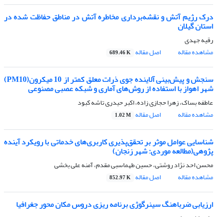
درک رژیم آتش و نقشه‌برداری مخاطره آتش در مناطق حفاظت شده در
استان گیلان
رقیه جهدی
مشاهده مقاله
اصل مقاله
689.46 K
سنجش و پیش‌بینی آلاینده جوی ذرات معلق کمتر از 10 میکرون(PM10)
شهر اهواز با استفاده از روش‌های آماری و شبکه عصبی مصنوعی
عاطفه بساک، زهرا حجازی زاده، اکبر حیدری تاشه کبود
مشاهده مقاله
اصل مقاله
1.02 M
شناسایی عوامل موثر بر تحقق‌پذیری کاربری‌های خدماتی با رویکرد آینده
پژوهی(مطالعه موردی: شهر زنجان)
محسن احد نژاد روشتی، حسین طهماسبی مقدم، آمنه علی بخشی
مشاهده مقاله
اصل مقاله
852.97 K
ارزیابی ضرباهنگ سینرگوژی برنامه ریزی دروس مکان محور جغرافیا