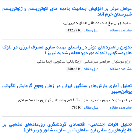
عوامل موثر بر افزایش جذابیت جاذبه های اکوتوریسم و ژئوتوریسم
شهرستان خرم آباد
سمیه جهان تیغ مند، مصطفی هداوندمیرزایی
مشاهده مقاله
اصل مقاله
432.27 K
تدوین راهبردهای موثر در راستای بهینه سازی مصرف انرژی در بلوک
های مسکونی (نمونه موردی: محله رشدیه تبریز)
آرزو مومنیان، مرتضی میرغلامی، آزیتا بلالی اسکویی، آیدا ملکی
مشاهده مقاله
اصل مقاله
550.46 K
تحلیل آماری بارش‌های سنگین ایران در زمان وقوع گرمایش ناگهانی
پوشن‌سپهر
ثریا دریکوند، بهروز نصیری، هوشنگ قائمی، مصطفی کرم پور، محمد مرادی
مشاهده مقاله
اصل مقاله
798 K
تحلیل اثرات اجتماعی- اقتصادی گردشگری رویدادهای مذهبی بر
خانوارهای روستایی (روستاهای شهرستان نیشابور و زبرخان)