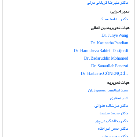
دکتر علیرضا کربلائی درئی
مدیر اجرایی
دکتر عاطفه بساک
هیات تحریریه بین المللی
Dr. Junye Wang
Dr. Kasinatha Pandian
Dr. Hamidreza Rabiei-Dastjerdi
Dr. Badaruddin Mohamed
Dr. Sanaullah Panezai
Dr. Barbaros GÖNENÇGİL
هیات تحریریه
سید ابوالفضل مسعودیان
امیر صفاری
دکتر عـزت‌الـه قنواتی
دکتر محمد سلیقه
دکتر یداله کریمی پور
دکتر حسن افراخته
دکتر جعفر جوان