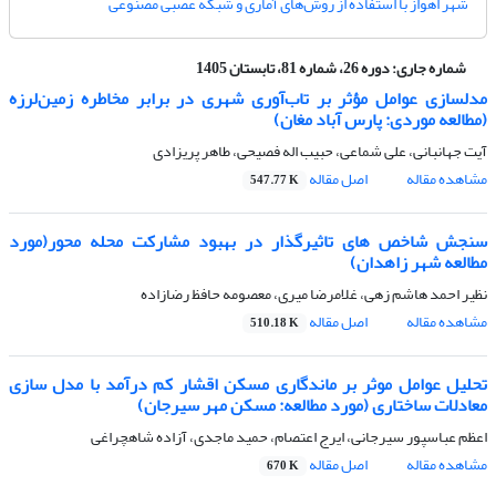
شهر اهواز با استفاده از روش‌های آماری و شبکه عصبی مصنوعی
شماره جاری:
دوره 26، شماره 81، تابستان 1405
مدلسازی عوامل مؤثر بر تاب‌آوری شهری در برابر مخاطره زمین‌لرزه
(مطالعه موردی: پارس آباد مغان)
آیت جهانبانی، علی شماعی، حبیب اله فصیحی، طاهر پریزادی
مشاهده مقاله
اصل مقاله
547.77 K
سنجش شاخص های تاثیرگذار در بهبود مشارکت محله محور(مورد
مطالعه شهر زاهدان)
نظیر احمد هاشم زهی، غلامرضا میری، معصومه حافظ رضازاده
مشاهده مقاله
اصل مقاله
510.18 K
تحلیل عوامل موثر بر ماندگاری مسکن اقشار کم درآمد با مدل سازی
معادلات ساختاری (مورد مطالعه: مسکن مهر سیرجان)
اعظم عباسپور سیرجانی، ایرج اعتصام، حمید ماجدی، آزاده شاهچراغی
مشاهده مقاله
اصل مقاله
670 K