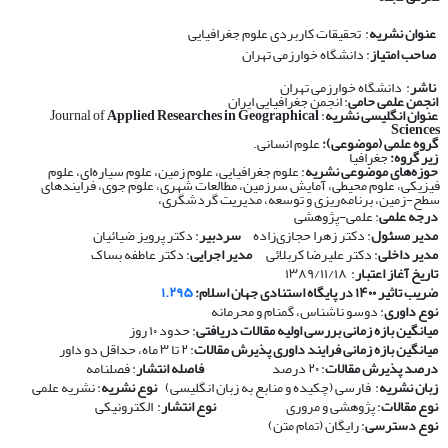
عنوان نشریه
: تحقیقات کاربردی علوم جغرافیایی
صاحب امتیاز
: دانشگاه خوارزمی تهران
ناشر
: دانشگاه خوارزمی تهران
انجمن علمی حامی
: انجمن جغرافیایی ایران
عنوان انگلیسی نشریه
: Journal of
Applied Researches in Geographical
Sciences
گروه علمی (موضوعی):
علوم انسانی.
زیر گروه:
جغرافیا
حوزه‌های موضوعی نشریه
: علوم جغرافیایی، علوم زمین، علوم سیاره‌ای، علوم
فیزیکی، علوم محیطی، آمایش سرزمین، مطالعات شهری، علوم جوی، فرایندهای
سطح-زمین، برنامه‌ریزی و توسعه، مدیریت گردشگری،
درجه علمی
: علمی-پژوهشی
مدیر مسئول
: دکتر زهرا حجازی‌زاده
سردبیر
: دکتر پرویز ضیائیان
مدیر داخلی
: دکتر علیرضا کربلائی
مدیر اجرایی
: دکتر عاطفه بساک
تاریخ آغاز اعتبار
: ۱۳۸۹/۱۱/۱۸
ضریب تاثیر ۱۴۰۰ در پایگاه استنادی جهان اسلام:
۱.۲۹۵
نوع داوری
: دوسو ناشناس، گمنام و محرمانه
​​​​​​​
میانگین بازه زمانی بررسی اولیه مقالات دریافتی
: حدود ۱۰ روز
​​​​​​​
میانگین بازه زمانی فرایند داوری پذیرش مقالات
: ۲ تا ۳ ماه، حداقل دو داور
​​​​​​​
درصد پذیرش مقالات
: ۲۰ درصد
​​​​​​​
فاصله انتشار
: فصلنامه
​​​​​​​
زبان نشریه
: فارسی (چکیده و منابع به زبان انگلیسی)
​​​​​​​
نوع نشریه
: نشریه علمی
​​​​​​​
نوع مقالات
: پژوهشی و مروری
​​​​​​​
نوع انتشار
: الکترونیکی
​​​​​​​
نوع دسترسی
: رایگان (تمام متن)