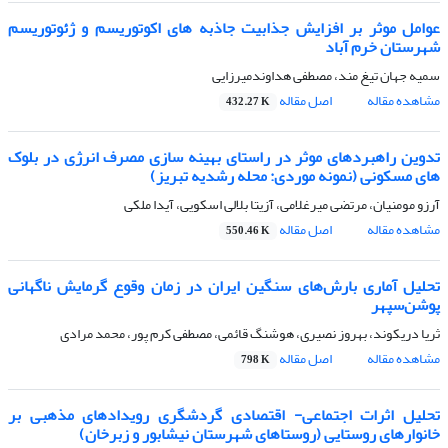
عوامل موثر بر افزایش جذابیت جاذبه های اکوتوریسم و ژئوتوریسم
شهرستان خرم آباد
سمیه جهان تیغ مند، مصطفی هداوندمیرزایی
مشاهده مقاله
اصل مقاله
432.27 K
تدوین راهبردهای موثر در راستای بهینه سازی مصرف انرژی در بلوک
های مسکونی (نمونه موردی: محله رشدیه تبریز)
آرزو مومنیان، مرتضی میرغلامی، آزیتا بلالی اسکویی، آیدا ملکی
مشاهده مقاله
اصل مقاله
550.46 K
تحلیل آماری بارش‌های سنگین ایران در زمان وقوع گرمایش ناگهانی
پوشن‌سپهر
ثریا دریکوند، بهروز نصیری، هوشنگ قائمی، مصطفی کرم پور، محمد مرادی
مشاهده مقاله
اصل مقاله
798 K
تحلیل اثرات اجتماعی- اقتصادی گردشگری رویدادهای مذهبی بر
خانوارهای روستایی (روستاهای شهرستان نیشابور و زبرخان)