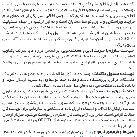
​​​​​​​
کمیته بین‌المللی اخلاق نشر (کوپ):
مجله «
تحقیقات کاربردی علوم جغرافیایی
» اهمیت
توسعه بالاترین استانداردهای اخلاقی را تشخیص داده و نسبت به ارتقای عملکردهای
اخلاقی نشر پایبند است. ما معتقدیم که سنجش اخلاق نشر یکی از جنبه‌های مهم
فرایند ویراستاری و داوری توسط همتایان است و به این ترتیب در حیطه مسئولیت
سردبیر و ویراستار علمی نشریه قرار دارد. مجله «
تحقیقات کاربردی علوم جغرافیایی
»
با احترام به قوانین اخلاق نشر، تابع راهنماها، اصول و قوانین کمیتۀ اخلاق در انتشار
(COPE) است و از آیین‌نامۀ اجرایی قانون پیشگیری و مقابله با تقلب در آثار علمی
پیروی می‌کند.
​​​​​​​
سیاست مبارزه با سرقت ادبی و همانندجویی:
بر اساس قرارداد با شرکت یکتاوب
تمامی مقالات ارسالی به مجله «
تحقیقات کاربردی علوم جغرافیایی
» قبل از ورود به
فرایند داوری از طریق نرم‌افزارهای مشابهت‌یاب، همتایاب و سمیم‌نور بررسی خواهند
شد.
​​​​​​​
نویسنده مسئول مکاتبات:
نویسنده مسئول مقاله بایستی حتماً عضو هیئت علمی یک
دانشگاه، مرکز یا پژوهشگاه باشد و مقاله حتماً توسط وی به نشریه ارسال شود، و
یا نامه تأییدیه مکتوب وی و فرم‌های ذیل همراه مقاله ارسال شود.
​​​​​​​
نکات قابل توجه نویسندگان:
مجله «
تحقیقات کاربردی علوم جغرافیایی
» بعد از داوری
و برای چاپ مقاله، هزینه دریافت خواهد کرد. بازنشر اطلاعات در این پایگاه با ذکر
منبع آزاد است. با توجه به درخواست کمیسیون نشریات علمی کشور، ثبت و نمایش
شناسه رایگان ORCID و استفاده از رایانامه دانشگاهی یا سازمانی برای نویسندگان
مقالات الزامی است. بنابراین، از نویسندگان محترم درخواست می‌شود قبل از ارسال
مقاله به نشریه نسبت به اخذ کد شناسه پژوهشگر ORCID و رایانامه دانشگاهی/
سازمانی اقدام نمایند.
​​​​​​​
فایل‌ها و فرم‌های لازم:
چهار فایل ضروری که باید از طریق سامانۀ دریافت مقاله‌ها