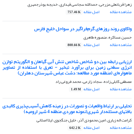
زهرا قربانعلی مزرجی، حمدالله سجاسی قیداری، خدیجه بوذرجمهری
مشاهده مقاله
اصل مقاله
757.46 K
واکاوی روند روزهای گرم‌فراگیر در سواحل خلیج فارس
حسین عساکره، منصوره طاهری
مشاهده مقاله
اصل مقاله
808.66 K
ارزیابی رابطه بین دو شاخص شاخص تنش آبی گیاهان و الگوریتم توازن
انرژی سطحی زمین برای برآورد تبخیر - تعرق با استفاده از تصاویر
ماهواره‌ای (منطقه مورد مطالعه: دشت عباس شهرستان دهلران)
مصطفی کابلی زاده، سجاد زارعی، محمد فروغی راد
مشاهده مقاله
اصل مقاله
1.49 M
تحلیلی بر ارتباط واقعیات و تصورات در زمینه کاهش آسیب‌پذیری کالبدی
بافتهای مسئله‌دار شهری(نمونه موردی منطقه 4 شهر ارومیه)
کرامت اله زیاری، امین محمودی آذر، خلیل جنگجوی، لیلا اصلانی
مشاهده مقاله
اصل مقاله
642.2 K