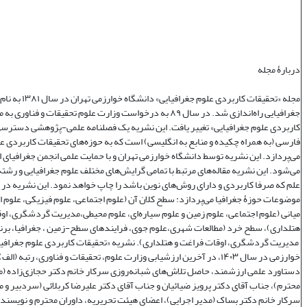
دربارۀ مجله
مجله «تحقیقات کاربردی علوم جغر
جغرافیایی راه‌اندازی شد. در سال ۸۹ به درخواست وزارت علوم تحقیقات و فنا
کاربردی علوم جغرافیایی» تغییر یافت. این نشریه یک فصلنامه علمی‌-پژوهشی دسترسی 
فارسی (به همراه چکیده و منابع به انگلیسی) است که به حوزه‌های تحقیقات کاربردی ع
می‌پردازد. این نشریه توسط دانشگاه خوارزمی تهران و با حمایت علمی انجمن جغرافیای ا
می‌شود. این نشریه مقاله‌های مرتبط با تمامی گرایش‌های مختلف علوم جغرافیایی و رشته‌
علم که صرفا کاربردی و دارای روش‌های نوین باشد را چاپ خواهد نمود. این نشریه در
موضوعات حوزۀ جغرافیا می‌پردازد: سطح کلان آن (علوم اجتماعی، علوم فیزیکی، علوم 
میانی (علوم اجتماعی، علوم زمین و علوم سیاره‌ای، علوم محیطی،مدیریت گردشگری، او
هتلداری)، سطح خرد (مطالعات شهری،علوم جوی، فرایندهای سطح-زمین ، جغرافیا، برنا
مدیریت گردشگری، اوقات فراغت و هتلداری). نشریه «تحقیقات کاربردی علوم جغرافیا
خوارزمی در سال ۱۴۰۳، در آخرین ارزشیابی وزارت علوم، تحقیقات و فناوری، رتبه (
دستاورد علمی ارزشمند، حاصل تلاش‌های شبانه‌روزی سرکار خانم دکتر حجازی‌زاده (
محترم)، جناب آقای دکتر پرویز ضیائیان و جناب آقای دکتر علیرضا کربلائی (سردبیر و 
سرکار خانم دکتر بساک (مدیر اجرایی)، اعضای هیئت تحریریه، داوران محترم و نویسندگ