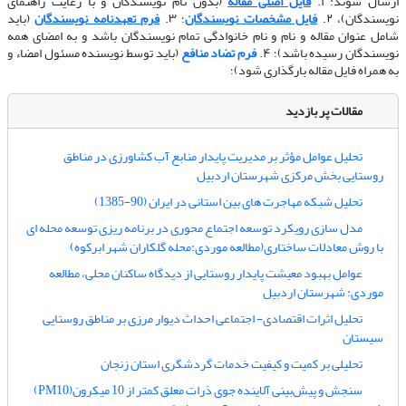
ارسال شوند: ۱.
فایل اصلی مقاله
(بدون نام نویسندگان و با رعایت راهنمای
نویسندگان)، ۲.
فایل مشخصات نویسندگان
؛ ۳.
فرم تعهدنامه نویسندگان
(باید
شامل عنوان مقاله و نام و نام خانوادگی تمام نویسندگان باشد و به امضای همه
نویسندگان رسیده باشد)؛ ۴.
فرم تضاد منافع
(باید توسط نویسنده مسئول امضاء و
به همراه فایل مقاله بارگذاری شود)؛
مقالات پر بازدید
تحلیل عوامل مؤثر بر مدیریت پایدار منابع آب کشاورزی در مناطق
روستایی بخش مرکزی شهرستان اردبیل
تحلیل شبکه مهاجرت های بین استانی در ایران (90-1385)
مدل سازی رویکرد توسعه اجتماع محوری در برنامه ریزی توسعه محله ای
با روش معادلات ساختاری(مطالعه موردی:محله گلکاران شهر ابرکوه)
عوامل بهبود معیشت پایدار روستایی از دیدگاه ساکنان محلی، مطالعه
موردی: شهرستان اردبیل
تحلیل اثرات اقتصادی- اجتماعی احداث دیوار مرزی بر مناطق روستایی
سیستان
تحلیلی بر کمیت و کیفیت خدمات گردشگری استان زنجان
سنجش و پیش‌بینی آلاینده جوی ذرات معلق کمتر از 10 میکرون(PM10)