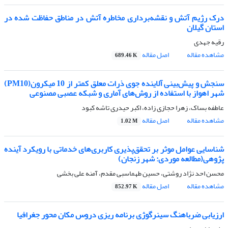
درک رژیم آتش و نقشه‌برداری مخاطره آتش در مناطق حفاظت شده در
استان گیلان
رقیه جهدی
مشاهده مقاله
اصل مقاله
689.46 K
سنجش و پیش‌بینی آلاینده جوی ذرات معلق کمتر از 10 میکرون(PM10)
شهر اهواز با استفاده از روش‌های آماری و شبکه عصبی مصنوعی
عاطفه بساک، زهرا حجازی زاده، اکبر حیدری تاشه کبود
مشاهده مقاله
اصل مقاله
1.02 M
شناسایی عوامل موثر بر تحقق‌پذیری کاربری‌های خدماتی با رویکرد آینده
پژوهی(مطالعه موردی: شهر زنجان)
محسن احد نژاد روشتی، حسین طهماسبی مقدم، آمنه علی بخشی
مشاهده مقاله
اصل مقاله
852.97 K
ارزیابی ضرباهنگ سینرگوژی برنامه ریزی دروس مکان محور جغرافیا