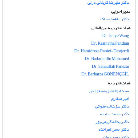
دکتر علیرضا کربلائی درئی
مدیر اجرایی
دکتر عاطفه بساک
هیات تحریریه بین المللی
Dr. Junye Wang
Dr. Kasinatha Pandian
Dr. Hamidreza Rabiei-Dastjerdi
Dr. Badaruddin Mohamed
Dr. Sanaullah Panezai
Dr. Barbaros GÖNENÇGİL
هیات تحریریه
سید ابوالفضل مسعودیان
امیر صفاری
دکتر عـزت‌الـه قنواتی
دکتر محمد سلیقه
دکتر یداله کریمی پور
دکتر حسن افراخته
دکتر جعفر جوان