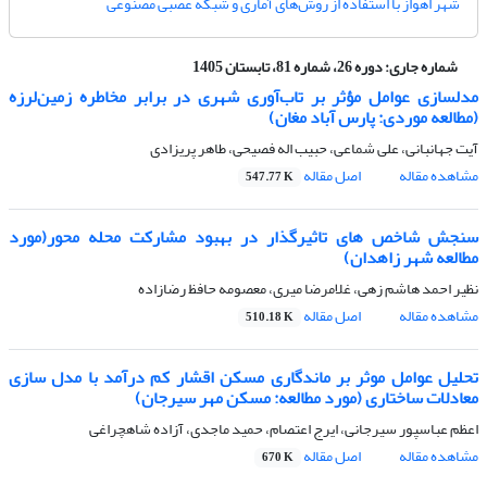
شهر اهواز با استفاده از روش‌های آماری و شبکه عصبی مصنوعی
شماره جاری:
دوره 26، شماره 81، تابستان 1405
مدلسازی عوامل مؤثر بر تاب‌آوری شهری در برابر مخاطره زمین‌لرزه
(مطالعه موردی: پارس آباد مغان)
آیت جهانبانی، علی شماعی، حبیب اله فصیحی، طاهر پریزادی
مشاهده مقاله
اصل مقاله
547.77 K
سنجش شاخص های تاثیرگذار در بهبود مشارکت محله محور(مورد
مطالعه شهر زاهدان)
نظیر احمد هاشم زهی، غلامرضا میری، معصومه حافظ رضازاده
مشاهده مقاله
اصل مقاله
510.18 K
تحلیل عوامل موثر بر ماندگاری مسکن اقشار کم درآمد با مدل سازی
معادلات ساختاری (مورد مطالعه: مسکن مهر سیرجان)
اعظم عباسپور سیرجانی، ایرج اعتصام، حمید ماجدی، آزاده شاهچراغی
مشاهده مقاله
اصل مقاله
670 K