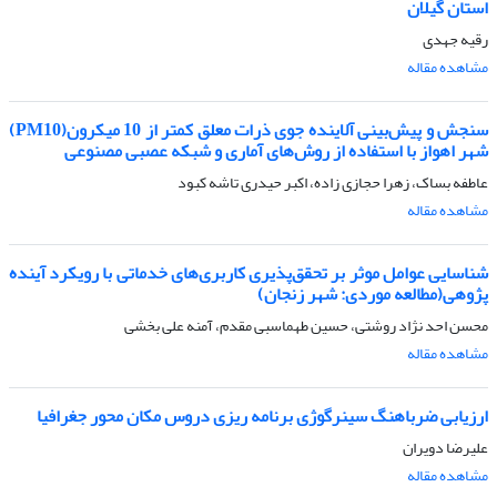
استان گیلان
رقیه جهدی
مشاهده مقاله
سنجش و پیش‌بینی آلاینده جوی ذرات معلق کمتر از 10 میکرون(PM10)
شهر اهواز با استفاده از روش‌های آماری و شبکه عصبی مصنوعی
عاطفه بساک، زهرا حجازی زاده، اکبر حیدری تاشه کبود
مشاهده مقاله
شناسایی عوامل موثر بر تحقق‌پذیری کاربری‌های خدماتی با رویکرد آینده
پژوهی(مطالعه موردی: شهر زنجان)
محسن احد نژاد روشتی، حسین طهماسبی مقدم، آمنه علی بخشی
مشاهده مقاله
ارزیابی ضرباهنگ سینرگوژی برنامه ریزی دروس مکان محور جغرافیا
علیرضا دویران
مشاهده مقاله