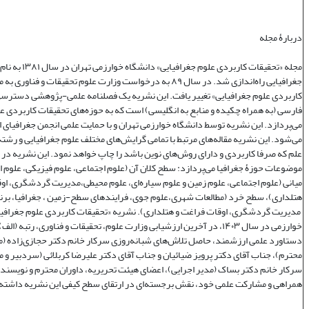
دربارۀ مجله
مجله «تحقیقات کاربردی علوم جغر
جغرافیایی راه‌اندازی شد. در سال ۸۹ به درخواست وزارت علوم تحقیقات و فنا
کاربردی علوم جغرافیایی» تغییر یافت. این نشریه یک فصلنامه علمی‌-پژوهشی دسترسی 
فارسی (به همراه چکیده و منابع به انگلیسی) است که به حوزه‌های تحقیقات کاربردی ع
می‌پردازد. این نشریه توسط دانشگاه خوارزمی تهران و با حمایت علمی انجمن جغرافیای ا
می‌شود. این نشریه مقاله‌های مرتبط با تمامی گرایش‌های مختلف علوم جغرافیایی و رشته‌
علم که صرفا کاربردی و دارای روش‌های نوین باشد را چاپ خواهد نمود. این نشریه در
موضوعات حوزۀ جغرافیا می‌پردازد: سطح کلان آن (علوم اجتماعی، علوم فیزیکی، علوم 
میانی (علوم اجتماعی، علوم زمین و علوم سیاره‌ای، علوم محیطی،مدیریت گردشگری، او
هتلداری)، سطح خرد (مطالعات شهری،علوم جوی، فرایندهای سطح-زمین ، جغرافیا، برنا
مدیریت گردشگری، اوقات فراغت و هتلداری). نشریه «تحقیقات کاربردی علوم جغرافیا
خوارزمی در سال ۱۴۰۳، در آخرین ارزشیابی وزارت علوم، تحقیقات و فناوری، رتبه (
دستاورد علمی ارزشمند، حاصل تلاش‌های شبانه‌روزی سرکار خانم دکتر حجازی‌زاده (
محترم)، جناب آقای دکتر پرویز ضیائیان و جناب آقای دکتر علیرضا کربلائی (سردبیر و 
سرکار خانم دکتر بساک (مدیر اجرایی)، اعضای هیئت تحریریه، داوران محترم و نویسندگ
همراهی و مشارکت علمی خود، نقش برجسته‌ای در ارتقای سطح کیفی این نشریه داشته‌ا