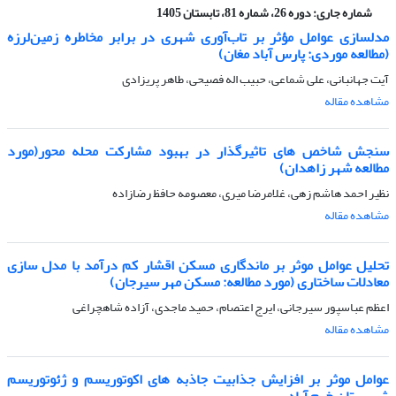
شماره جاری:
دوره 26، شماره 81، تابستان 1405
مدلسازی عوامل مؤثر بر تاب‌آوری شهری در برابر مخاطره زمین‌لرزه
(مطالعه موردی: پارس آباد مغان)
آیت جهانبانی، علی شماعی، حبیب اله فصیحی، طاهر پریزادی
مشاهده مقاله
سنجش شاخص های تاثیرگذار در بهبود مشارکت محله محور(مورد
مطالعه شهر زاهدان)
نظیر احمد هاشم زهی، غلامرضا میری، معصومه حافظ رضازاده
مشاهده مقاله
تحلیل عوامل موثر بر ماندگاری مسکن اقشار کم درآمد با مدل سازی
معادلات ساختاری (مورد مطالعه: مسکن مهر سیرجان)
اعظم عباسپور سیرجانی، ایرج اعتصام، حمید ماجدی، آزاده شاهچراغی
مشاهده مقاله
عوامل موثر بر افزایش جذابیت جاذبه های اکوتوریسم و ژئوتوریسم
شهرستان خرم آباد