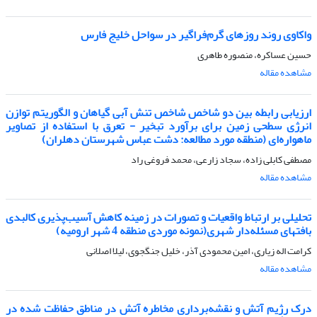
واکاوی روند روزهای گرم‌فراگیر در سواحل خلیج فارس
حسین عساکره، منصوره طاهری
مشاهده مقاله
ارزیابی رابطه بین دو شاخص شاخص تنش آبی گیاهان و الگوریتم توازن
انرژی سطحی زمین برای برآورد تبخیر - تعرق با استفاده از تصاویر
ماهواره‌ای (منطقه مورد مطالعه: دشت عباس شهرستان دهلران)
مصطفی کابلی زاده، سجاد زارعی، محمد فروغی راد
مشاهده مقاله
تحلیلی بر ارتباط واقعیات و تصورات در زمینه کاهش آسیب‌پذیری کالبدی
بافتهای مسئله‌دار شهری(نمونه موردی منطقه 4 شهر ارومیه)
کرامت اله زیاری، امین محمودی آذر، خلیل جنگجوی، لیلا اصلانی
مشاهده مقاله
درک رژیم آتش و نقشه‌برداری مخاطره آتش در مناطق حفاظت شده در