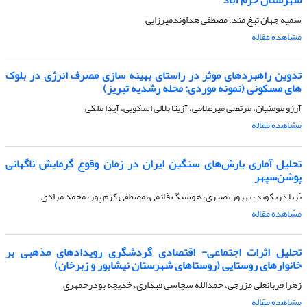
سمیه جهان تیغ مند، مصطفی هداوندمیرزایی
مشاهده مقاله
تدوین راهبردهای موثر در راستای بهینه سازی مصرف انرژی در بلوک
های مسکونی (نمونه موردی: محله رشدیه تبریز)
آرزو مومنیان، مرتضی میرغلامی، آزیتا بلالی اسکویی، آیدا ملکی
مشاهده مقاله
تحلیل آماری بارش‌های سنگین ایران در زمان وقوع گرمایش ناگهانی
پوشن‌سپهر
ثریا دریکوند، بهروز نصیری، هوشنگ قائمی، مصطفی کرم پور، محمد مرادی
مشاهده مقاله
تحلیل اثرات اجتماعی- اقتصادی گردشگری رویدادهای مذهبی بر
خانوارهای روستایی (روستاهای شهرستان نیشابور و زبرخان)
زهرا قربانعلی مزرجی، حمدالله سجاسی قیداری، خدیجه بوذرجمهری
مشاهده مقاله