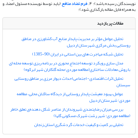
نویسندگان رسیده باشد)؛ ۴.
فرم تضاد منافع
(باید توسط نویسنده مسئول امضاء و
به همراه فایل مقاله بارگذاری شود)؛
مقالات پر بازدید
تحلیل عوامل مؤثر بر مدیریت پایدار منابع آب کشاورزی در مناطق
روستایی بخش مرکزی شهرستان اردبیل
تحلیل شبکه مهاجرت های بین استانی در ایران (90-1385)
مدل سازی رویکرد توسعه اجتماع محوری در برنامه ریزی توسعه محله ای
با روش معادلات ساختاری(مطالعه موردی:محله گلکاران شهر ابرکوه)
تحلیل اثرات اقتصادی- اجتماعی احداث دیوار مرزی بر مناطق روستایی
سیستان
عوامل بهبود معیشت پایدار روستایی از دیدگاه ساکنان محلی، مطالعه
موردی: شهرستان اردبیل
بررسی میزان رضایتمندی شهروندان از عناصر شکل دهنده‌ی تعلق خاطر
(مطالعه موردی: شهر رشت شهرک مسکونی گلها)
تحلیلی بر کمیت و کیفیت خدمات گردشگری استان زنجان