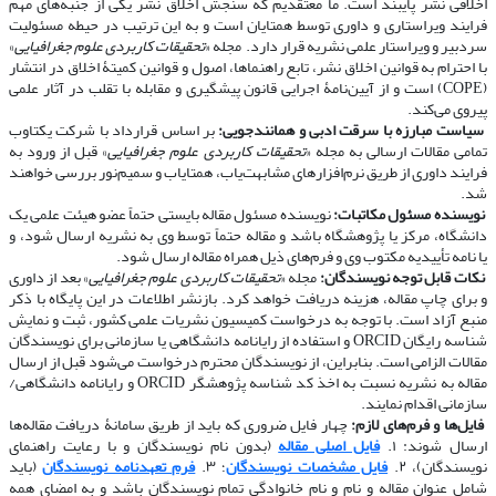
اخلاقی نشر پایبند است. ما معتقدیم که سنجش اخلاق نشر یکی از جنبه‌های مهم
فرایند ویراستاری و داوری توسط همتایان است و به این ترتیب در حیطه مسئولیت
سردبیر و ویراستار علمی نشریه قرار دارد. مجله «
تحقیقات کاربردی علوم جغرافیایی
»
با احترام به قوانین اخلاق نشر، تابع راهنماها، اصول و قوانین کمیتۀ اخلاق در انتشار
(COPE) است و از آیین‌نامۀ اجرایی قانون پیشگیری و مقابله با تقلب در آثار علمی
پیروی می‌کند.
​​​​​​​
سیاست مبارزه با سرقت ادبی و همانندجویی:
بر اساس قرارداد با شرکت یکتاوب
تمامی مقالات ارسالی به مجله «
تحقیقات کاربردی علوم جغرافیایی
» قبل از ورود به
فرایند داوری از طریق نرم‌افزارهای مشابهت‌یاب، همتایاب و سمیم‌نور بررسی خواهند
شد.
​​​​​​​
نویسنده مسئول مکاتبات:
نویسنده مسئول مقاله بایستی حتماً عضو هیئت علمی یک
دانشگاه، مرکز یا پژوهشگاه باشد و مقاله حتماً توسط وی به نشریه ارسال شود، و
یا نامه تأییدیه مکتوب وی و فرم‌های ذیل همراه مقاله ارسال شود.
​​​​​​​
نکات قابل توجه نویسندگان:
مجله «
تحقیقات کاربردی علوم جغرافیایی
» بعد از داوری
و برای چاپ مقاله، هزینه دریافت خواهد کرد. بازنشر اطلاعات در این پایگاه با ذکر
منبع آزاد است. با توجه به درخواست کمیسیون نشریات علمی کشور، ثبت و نمایش
شناسه رایگان ORCID و استفاده از رایانامه دانشگاهی یا سازمانی برای نویسندگان
مقالات الزامی است. بنابراین، از نویسندگان محترم درخواست می‌شود قبل از ارسال
مقاله به نشریه نسبت به اخذ کد شناسه پژوهشگر ORCID و رایانامه دانشگاهی/
سازمانی اقدام نمایند.
​​​​​​​
فایل‌ها و فرم‌های لازم:
چهار فایل ضروری که باید از طریق سامانۀ دریافت مقاله‌ها
ارسال شوند: ۱.
فایل اصلی مقاله
(بدون نام نویسندگان و با رعایت راهنمای
نویسندگان)، ۲.
فایل مشخصات نویسندگان
؛ ۳.
فرم تعهدنامه نویسندگان
(باید
شامل عنوان مقاله و نام و نام خانوادگی تمام نویسندگان باشد و به امضای همه