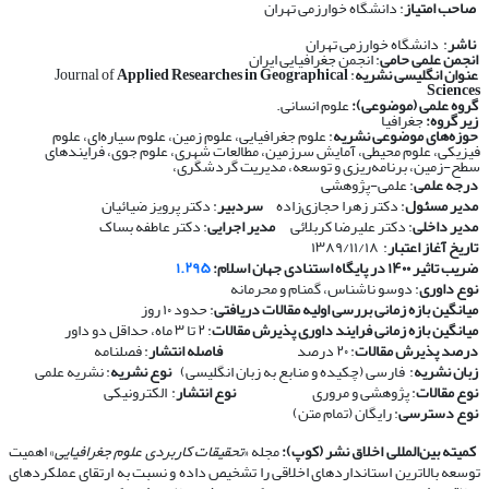
صاحب امتیاز
: دانشگاه خوارزمی تهران
ناشر
: دانشگاه خوارزمی تهران
انجمن علمی حامی
: انجمن جغرافیایی ایران
عنوان انگلیسی نشریه
: Journal of
Applied Researches in Geographical
Sciences
گروه علمی (موضوعی):
علوم انسانی.
زیر گروه:
جغرافیا
حوزه‌های موضوعی نشریه
: علوم جغرافیایی، علوم زمین، علوم سیاره‌ای، علوم
فیزیکی، علوم محیطی، آمایش سرزمین، مطالعات شهری، علوم جوی، فرایندهای
سطح-زمین، برنامه‌ریزی و توسعه، مدیریت گردشگری،
درجه علمی
: علمی-پژوهشی
مدیر مسئول
: دکتر زهرا حجازی‌زاده
سردبیر
: دکتر پرویز ضیائیان
مدیر داخلی
: دکتر علیرضا کربلائی
مدیر اجرایی
: دکتر عاطفه بساک
تاریخ آغاز اعتبار
: ۱۳۸۹/۱۱/۱۸
ضریب تاثیر ۱۴۰۰ در پایگاه استنادی جهان اسلام:
۱.۲۹۵
نوع داوری
: دوسو ناشناس، گمنام و محرمانه
​​​​​​​
میانگین بازه زمانی بررسی اولیه مقالات دریافتی
: حدود ۱۰ روز
​​​​​​​
میانگین بازه زمانی فرایند داوری پذیرش مقالات
: ۲ تا ۳ ماه، حداقل دو داور
​​​​​​​
درصد پذیرش مقالات
: ۲۰ درصد
​​​​​​​
فاصله انتشار
: فصلنامه
​​​​​​​
زبان نشریه
: فارسی (چکیده و منابع به زبان انگلیسی)
​​​​​​​
نوع نشریه
: نشریه علمی
​​​​​​​
نوع مقالات
: پژوهشی و مروری
​​​​​​​
نوع انتشار
: الکترونیکی
​​​​​​​
نوع دسترسی
: رایگان (تمام متن)
​​​​​​​
کمیته بین‌المللی اخلاق نشر (کوپ):
مجله «
تحقیقات کاربردی علوم جغرافیایی
» اهمیت
توسعه بالاترین استانداردهای اخلاقی را تشخیص داده و نسبت به ارتقای عملکردهای