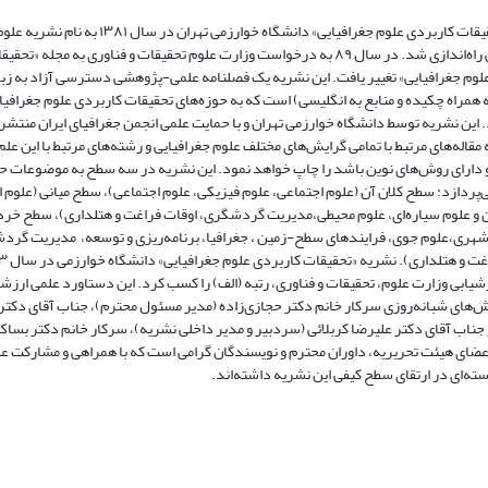
مجله «تحقیقات کاربردی علوم جغرافیایی» دانشگاه خوارزمی تهران در سال ۱۳۸۱ به نام نشریه 
جغرافیایی راه‌اندازی شد. در سال ۸۹ به درخواست وزارت علوم تحقیقات و فناوری به مجله «تحقی
لوم جغرافیایی» تغییر یافت. این نشریه یک فصلنامه علمی‌-پژوهشی دسترسی آزاد به زب
 همراه چکیده و منابع به انگلیسی) است که به حوزه‌های تحقیقات کاربردی علوم جغرافیا
. این نشریه توسط دانشگاه خوارزمی تهران و با حمایت علمی انجمن جغرافیای ایران منتشر
مقاله‌های مرتبط با تمامی گرایش‌های مختلف علوم جغرافیایی و رشته‌های مرتبط با این عل
 دارای روش‌های نوین باشد را چاپ خواهد نمود. این نشریه در سه سطح به موضوعات ح
ی‌پردازد: سطح کلان آن (علوم اجتماعی، علوم فیزیکی، علوم اجتماعی)، سطح میانی (علوم 
 و علوم سیاره‌ای، علوم محیطی،مدیریت گردشگری، اوقات فراغت و هتلداری)، سطح خرد
شهری،علوم جوی، فرایندهای سطح-زمین ، جغرافیا، برنامه‌ریزی و توسعه، مدیریت گرد
شیابی وزارت علوم، تحقیقات و فناوری، رتبه (الف) را کسب کرد. این دستاورد علمی ارزش
‌های شبانه‌روزی سرکار خانم دکتر حجازی‌زاده (مدیر مسئول محترم)، جناب آقای دکتر 
 جناب آقای دکتر علیرضا کربلائی (سردبیر و مدیر داخلی نشریه)، سرکار خانم دکتر بساک
اعضای هیئت تحریریه، داوران محترم و نویسندگان گرامی است که با همراهی و مشارکت ع
ه‌ای در ارتقای سطح کیفی این نشریه داشته‌اند.