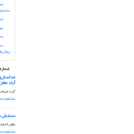
مد
ساختار
تح
عو
تح
روش‌ها
شماره 
مدلسازی 
آباد مغان
آیت جهانب
مشاهده مق
سنجش شاخ
نظیر احمد
مشاهده مق