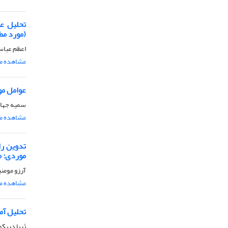
تحلیل عو
(مورد مط
اعظم عباس
مشاهده مق
عوامل مو
سمیه جهان
مشاهده مق
تدوین را
موردی: م
آرزو مومنی
مشاهده مق
تحلیل آم
ثریا دریک