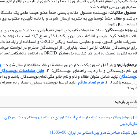
یقات کاربردی علوم جغرافیایی
» قبل از ورود به فرایند داوری از طریق نرم‌افزارهای مش
 سمیم‌نور بررسی خواهند شد.
مسئول مکاتبات:
نویسنده مسئول مقاله بایستی حتماً عضو هیئت علمی یک دانشگاه،
باشد و مقاله حتماً توسط وی به نشریه ارسال شود، و یا نامه تأییدیه مکتوب وی و
 مقاله ارسال شود.
ل توجه نویسندگان:
مجله «
تحقیقات کاربردی علوم جغرافیایی
» بعد از داوری و برای چ
افت خواهد کرد. بازنشر اطلاعات در این پایگاه با ذکر منبع آزاد است. با توجه به
کمیسیون نشریات علمی کشور، ثبت و نمایش شناسه رایگان ORCID و استفاد
رای نویسندگان مقالات الزامی است. بنابراین، از نویسندگان محترم درخواست می‌شو
ارسال مقاله به نشریه نسبت به اخذ کد شناسه پژوهشگر ORCID و رایانامه
فرم‌های لازم:
چهار فایل ضروری که باید از طریق سامانۀ دریافت مقاله‌ها ارسال شوند: ۱.
ف
 نام نویسندگان و با رعایت راهنمای نویسندگان)، ۲.
فایل مشخصات نویسندگان
نویسندگان
(باید شامل عنوان مقاله و نام و نام خانوادگی تمام نویسندگان باشد و به 
 رسیده باشد)؛ ۴.
فرم تضاد منافع
(باید توسط نویسنده مسئول امضاء و به همراه فا
شود)؛
لات پر بازدید
لیل عوامل مؤثر بر مدیریت پایدار منابع آب کشاورزی در مناطق روستایی بخش مرکزی
ن اردبیل
یل شبکه مهاجرت های بین استانی در ایران (90-1385)