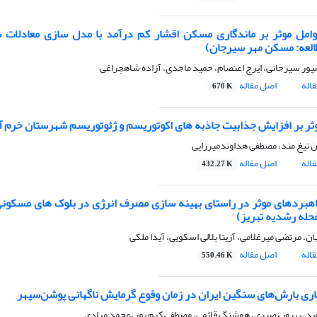
امل موثر بر ماندگاری مسکن اقشار کم درآمد با مدل سازی معادلات 
العه: مسکن مهر سیرجان)
پور سیرجانی، ایرج اعتصام، حمید ماجدی، آزاده شاهچراغی
اله
اصل مقاله
670 K
ثر بر افزایش جذابیت جاذبه های اکوتوریسم و ژئوتوریسم شهرستان خرم آب
 تیغ مند، مصطفی هداوندمیرزایی
اله
اصل مقاله
432.27 K
هبردهای موثر در راستای بهینه سازی مصرف انرژی در بلوک های مسکونی
حله رشدیه تبریز)
ان، مرتضی میرغلامی، آزیتا بلالی اسکویی، آیدا ملکی
اله
اصل مقاله
550.46 K
اری بارش‌های سنگین ایران در زمان وقوع گرمایش ناگهانی پوشن‌سپهر
وند، بهروز نصیری، هوشنگ قائمی، مصطفی کرم پور، محمد مرادی