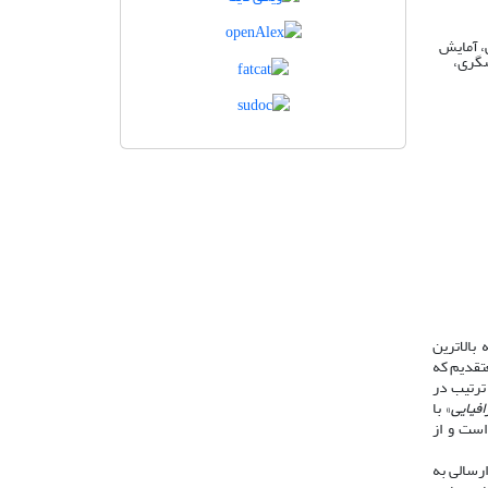
ی، آمایش
شگری،
بالاترین
تقدیم که
ترتیب در
فیایی
» با
ن اخلاق نشر، تابع راهنماها، اصول و قوانین کمیتۀ اخلاق در انتشار (COPE) است و از
رسالی به