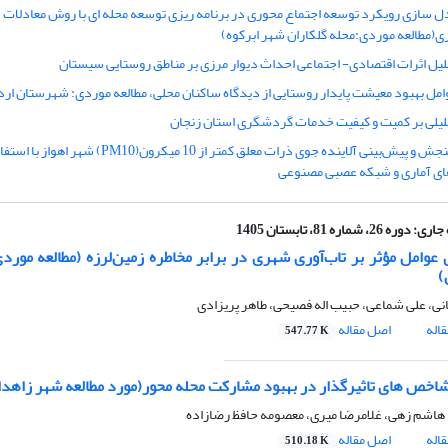
ل سازی رویکرد توسعه اجتماع محوری در برنامه ریزی توسعه محله ای با روش معادلات
ی(مطالعه موردی:محله گلکاران شهر ابرکوه)
لیل اثرات اقتصادی- اجتماعی احداث دیوار مرزی بر مناطق روستایی سیستان
امل بهبود معیشت پایدار روستایی از دیدگاه ساکنان محلی، مطالعه موردی: شهرستان ارد
لیلی بر کمیت و کیفیت خدمات گردشگری استان زنجان
سنجش و پیش‌بینی آلاینده جوی ذرات معلق کمتر از 10 میکرون(PM10) شهر اه
ی آماری و شبکه عصبی مصنوعی
جاری:
دوره 26، شماره 81، تابستان 1405
عوامل مؤثر بر تاب‌آوری شهری در برابر مخاطره زمین‌لرزه (مطالعه مورد
)
انی، علی شماعی، حبیب اله فصیحی، طاهر پریزادی
اله
اصل مقاله
547.77 K
ص های تاثیرگذار در بهبود مشارکت محله محور(مورد مطالعه شهر زاهدا
 هاشم زهی، غلامرضا میری، معصومه حافظ رضازاده
اله
اصل مقاله
510.18 K