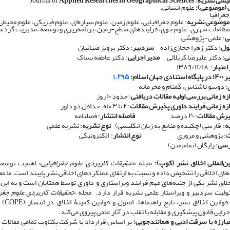
لیسی نشریه
: Journal of
Applied Researches in Geographical Sciences
 (موضوعی):
علوم انسانی.
جغرافیا
 موضوعی نشریه
: علوم جغرافیایی، علوم زمین، علوم سیاره‌ای، علوم فیزیکی، علوم محیط
طالعات شهری، علوم جوی، فرایندهای سطح-زمین، برنامه‌ریزی و توسعه، مدیریت گرد
ی
: علمی-پژوهشی
ول
: دکتر زهرا حجازی‌زاده
سردبیر
: دکتر پرویز ضیائیان
ی
: دکتر علیرضا کربلائی
مدیر اجرایی
: دکتر عاطفه بساک
اعتبار
: ۱۳۸۹/۱۱/۱۸
ان اسلام:
۱.۲۹۵
: دوسو ناشناس، گمنام و محرمانه
زه زمانی بررسی اولیه مقالات دریافتی
: حدود ۱۰ روز
ازه زمانی فرایند داوری پذیرش مقالات
: ۲ تا ۳ ماه، حداقل دو داور
رش مقالات
: ۲۰ درصد
​​​​​​​
فاصله انتشار
: فصلنامه
ه
: فارسی (چکیده و منابع به زبان انگلیسی)
​​​​​​​
نوع نشریه
: نشریه علمی
ت
: پژوهشی و مروری
​​​​​​​
نوع انتشار
: الکترونیکی
رسی
: رایگان (تمام متن)
ن‌المللی اخلاق نشر (کوپ):
مجله «
تحقیقات کاربردی علوم جغرافیایی
» اهمیت توسعه 
های اخلاقی را تشخیص داده و نسبت به ارتقای عملکردهای اخلاقی نشر پایبند است. ما مع
ق نشر یکی از جنبه‌های مهم فرایند ویراستاری و داوری توسط همتایان است و به این 
لیت سردبیر و ویراستار علمی نشریه قرار دارد. مجله «
تحقیقات کاربردی علوم جغرا
احترام به قوانی
اجرایی قانون پیشگیری و مقابله با تقلب در آثار علمی پیروی می‌کند.
ارزه با سرقت ادبی و همانندجویی:
بر اساس قرارداد با شرکت یکتاوب تمامی مقالات ا