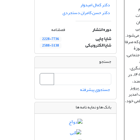
دکتر کمال امیدوار
علوم
دکتر حسن کامران دستجردی
قات
ان
یی
دوره انتشار
فصلنامه
 می‌شود.
شاپا چاپی
2228-7736
م که صرفا
شاپا الکترونیکی
2588-5138
وزۀ
اجتماعی،
جستجو
شگری،
اوقات فراغت و هتلداری). نشریه «تحقیقات کاربردی علوم جغرافیایی» دانشگاه خوارزمی در سال ۱۴۰۳، در
مند،
پرویز
جستجوی پیشرفته
 (مدیر
لمی خود،
بانک ها و نمایه نامه ها