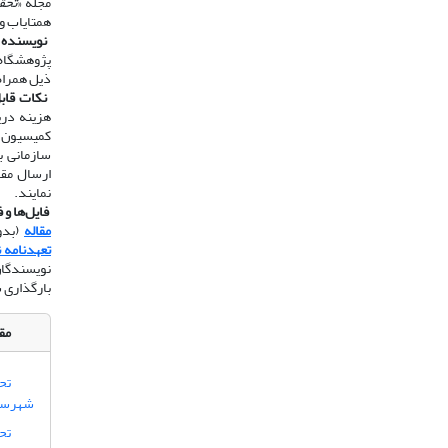
مجله «
تحق
همتایاب و
​​​​​​​
نویسنده 
پژوهشگاه 
ذیل همراه
​​​​​​​
نکات قاب
هزینه دری
سازمانی ب
نمایند.
​​​​​​​
فایل‌ها و 
مقاله
(بدون
تعهدنامه 
نویسندگان
بارگذاری 
مقا
تح
شهرستا
تحل