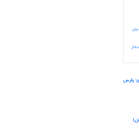
بیل
واز با استفاده از
ی: پارس
ن)