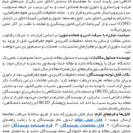
اخلاقی نشر پایبند است. ما معتقدیم که سنجش اخلاق نشر یکی از جنبه‌های مهم
فرایند ویراستاری و داوری توسط همتایان است و به این ترتیب در حیطه مسئولیت
سردبیر و ویراستار علمی نشریه قرار دارد. مجله «
تحقیقات کاربردی علوم جغرافیایی
»
با احترام به قوانین اخلاق نشر، تابع راهنماها، اصول و قوانین کمیتۀ اخلاق در انتشار
(COPE) است و از آیین‌نامۀ اجرایی قانون پیشگیری و مقابله با تقلب در آثار علمی
پیروی می‌کند.
​​​​​​​
سیاست مبارزه با سرقت ادبی و همانندجویی:
بر اساس قرارداد با شرکت یکتاوب
تمامی مقالات ارسالی به مجله «
تحقیقات کاربردی علوم جغرافیایی
» قبل از ورود به
فرایند داوری از طریق نرم‌افزارهای مشابهت‌یاب، همتایاب و سمیم‌نور بررسی خواهند
شد.
​​​​​​​
نویسنده مسئول مکاتبات:
نویسنده مسئول مقاله بایستی حتماً عضو هیئت علمی یک
دانشگاه، مرکز یا پژوهشگاه باشد و مقاله حتماً توسط وی به نشریه ارسال شود، و
یا نامه تأییدیه مکتوب وی و فرم‌های ذیل همراه مقاله ارسال شود.
​​​​​​​
نکات قابل توجه نویسندگان:
مجله «
تحقیقات کاربردی علوم جغرافیایی
» بعد از داوری
و برای چاپ مقاله، هزینه دریافت خواهد کرد. بازنشر اطلاعات در این پایگاه با ذکر
منبع آزاد است. با توجه به درخواست کمیسیون نشریات علمی کشور، ثبت و نمایش
شناسه رایگان ORCID و استفاده از رایانامه دانشگاهی یا سازمانی برای نویسندگان
مقالات الزامی است. بنابراین، از نویسندگان محترم درخواست می‌شود قبل از ارسال
مقاله به نشریه نسبت به اخذ کد شناسه پژوهشگر ORCID و رایانامه دانشگاهی/
سازمانی اقدام نمایند.
​​​​​​​
فایل‌ها و فرم‌های لازم:
چهار فایل ضروری که باید از طریق سامانۀ دریافت مقاله‌ها
ارسال شوند: ۱.
فایل اصلی مقاله
(بدون نام نویسندگان و با رعایت راهنمای
نویسندگان)، ۲.
فایل مشخصات نویسندگان
؛ ۳.
فرم تعهدنامه نویسندگان
(باید
شامل عنوان مقاله و نام و نام خانوادگی تمام نویسندگان باشد و به امضای همه