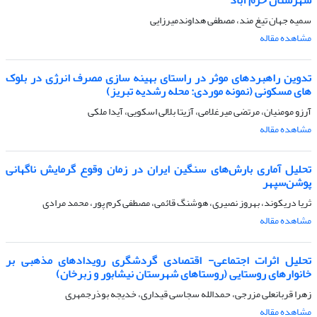
سمیه جهان تیغ مند، مصطفی هداوندمیرزایی
مشاهده مقاله
تدوین راهبردهای موثر در راستای بهینه سازی مصرف انرژی در بلوک
های مسکونی (نمونه موردی: محله رشدیه تبریز)
آرزو مومنیان، مرتضی میرغلامی، آزیتا بلالی اسکویی، آیدا ملکی
مشاهده مقاله
تحلیل آماری بارش‌های سنگین ایران در زمان وقوع گرمایش ناگهانی
پوشن‌سپهر
ثریا دریکوند، بهروز نصیری، هوشنگ قائمی، مصطفی کرم پور، محمد مرادی
مشاهده مقاله
تحلیل اثرات اجتماعی- اقتصادی گردشگری رویدادهای مذهبی بر
خانوارهای روستایی (روستاهای شهرستان نیشابور و زبرخان)
زهرا قربانعلی مزرجی، حمدالله سجاسی قیداری، خدیجه بوذرجمهری
مشاهده مقاله