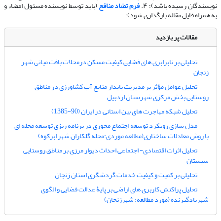
نویسندگان رسیده باشد)؛ ۴.
فرم تضاد منافع
(باید توسط نویسنده مسئول امضاء و
به همراه فایل مقاله بارگذاری شود)؛
مقالات پر بازدید
تحلیلی بر نابرابری های فضایی کیفیت مسکن درمحلات بافت میانی شهر
زنجان
تحلیل عوامل مؤثر بر مدیریت پایدار منابع آب کشاورزی در مناطق
روستایی بخش مرکزی شهرستان اردبیل
تحلیل شبکه مهاجرت های بین استانی در ایران (90-1385)
مدل سازی رویکرد توسعه اجتماع محوری در برنامه ریزی توسعه محله ای
با روش معادلات ساختاری(مطالعه موردی:محله گلکاران شهر ابرکوه)
تحلیل اثرات اقتصادی- اجتماعی احداث دیوار مرزی بر مناطق روستایی
سیستان
تحلیلی بر کمیت و کیفیت خدمات گردشگری استان زنجان
تحلیل پراکنش کاربری های اراضی بر پایۀ عدالت فضایی و الگوی
شهریادگیرنده (مورد مطالعه: شهرزنجان)