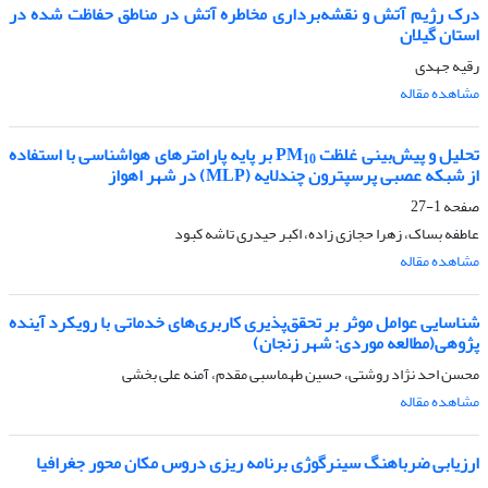
درک رژیم آتش و نقشه‌برداری مخاطره آتش در مناطق حفاظت شده در
استان گیلان
رقیه جهدی
مشاهده مقاله
تحلیل و پیش‌بینی غلظت
PM
بر پایه پارامترهای هواشناسی با استفاده
10
از شبکه عصبی پرسپترون چندلایه (
MLP
) در شهر اهواز
صفحه
1-27
عاطفه بساک، زهرا حجازی زاده، اکبر حیدری تاشه کبود
مشاهده مقاله
شناسایی عوامل موثر بر تحقق‌پذیری کاربری‌های خدماتی با رویکرد آینده
پژوهی(مطالعه موردی: شهر زنجان)
محسن احد نژاد روشتی، حسین طهماسبی مقدم، آمنه علی بخشی
مشاهده مقاله
ارزیابی ضرباهنگ سینرگوژی برنامه ریزی دروس مکان محور جغرافیا