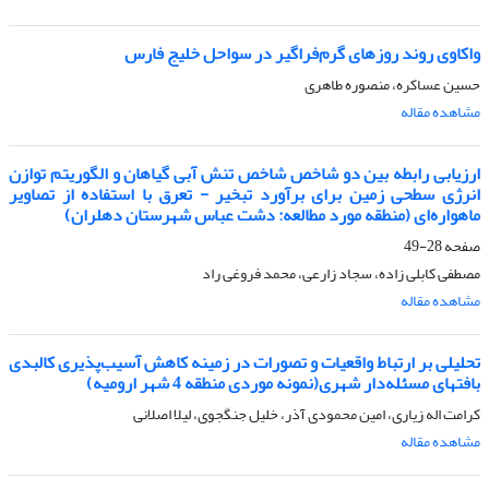
واکاوی روند روزهای گرم‌فراگیر در سواحل خلیج فارس
حسین عساکره، منصوره طاهری
مشاهده مقاله
ارزیابی رابطه بین دو شاخص شاخص تنش آبی گیاهان و الگوریتم توازن
انرژی سطحی زمین برای برآورد تبخیر - تعرق با استفاده از تصاویر
ماهواره‌ای (منطقه مورد مطالعه: دشت عباس شهرستان دهلران)
صفحه
28-49
مصطفی کابلی زاده، سجاد زارعی، محمد فروغی راد
مشاهده مقاله
تحلیلی بر ارتباط واقعیات و تصورات در زمینه کاهش آسیب‌پذیری کالبدی
بافتهای مسئله‌دار شهری(نمونه موردی منطقه 4 شهر ارومیه)
کرامت اله زیاری، امین محمودی آذر، خلیل جنگجوی، لیلا اصلانی
مشاهده مقاله