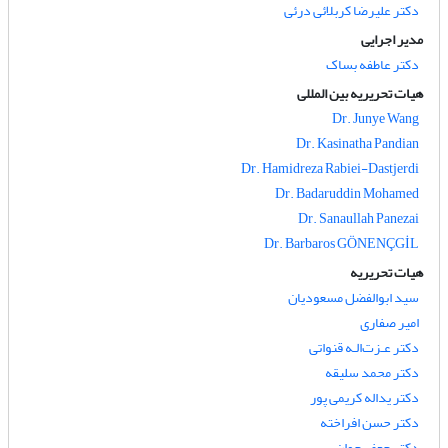
دکتر علیرضا کربلائی درئی
مدیر اجرایی
دکتر عاطفه بساک
هیات تحریریه بین المللی
Dr. Junye Wang
Dr. Kasinatha Pandian
Dr. Hamidreza Rabiei-Dastjerdi
Dr. Badaruddin Mohamed
Dr. Sanaullah Panezai
Dr. Barbaros GÖNENÇGİL
هیات تحریریه
سید ابوالفضل مسعودیان
امیر صفاری
دکتر عـزت‌الـه قنواتی
دکتر محمد سلیقه
دکتر یداله کریمی پور
دکتر حسن افراخته
دکتر جعفر جوان