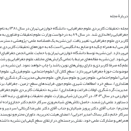
دربارۀ مجله
مجله «تحقیقات کاربردی علوم جغر
جغرافیایی راه‌اندازی شد. در سال ۸۹ به درخواست وزارت علوم تحقیقات و فنا
کاربردی علوم جغرافیایی» تغییر یافت. این نشریه یک فصلنامه علمی‌-پژوهشی دسترسی 
فارسی (به همراه چکیده و منابع به انگلیسی) است که به حوزه‌های تحقیقات کاربردی ع
می‌پردازد. این نشریه توسط دانشگاه خوارزمی تهران و با حمایت علمی انجمن جغرافیای ا
می‌شود. این نشریه مقاله‌های مرتبط با تمامی گرایش‌های مختلف علوم جغرافیایی و رشته‌
علم که صرفا کاربردی و دارای روش‌های نوین باشد را چاپ خواهد نمود. این نشریه در
موضوعات حوزۀ جغرافیا می‌پردازد: سطح کلان آن (علوم اجتماعی، علوم فیزیکی، علوم 
میانی (علوم اجتماعی، علوم زمین و علوم سیاره‌ای، علوم محیطی،مدیریت گردشگری، او
هتلداری)، سطح خرد (مطالعات شهری،علوم جوی، فرایندهای سطح-زمین ، جغرافیا، برنا
مدیریت گردشگری، اوقات فراغت و هتلداری). نشریه «تحقیقات کاربردی علوم جغرافیا
خوارزمی در سال ۱۴۰۳، در آخرین ارزشیابی وزارت علوم، تحقیقات و فناوری، رتبه (
دستاورد علمی ارزشمند، حاصل تلاش‌های شبانه‌روزی سرکار خانم دکتر حجازی‌زاده (
محترم)، جناب آقای دکتر پرویز ضیائیان و جناب آقای دکتر علیرضا کربلائی (سردبیر و 
سرکار خانم دکتر بساک (مدیر اجرایی)، اعضای هیئت تحریریه، داوران محترم و نویسندگ
همراهی و مشارکت علمی خود، نقش برجسته‌ای در ارتقای سطح کیفی این نشریه داشته‌ا