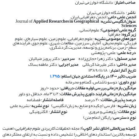
صاحب امتیاز
: دانشگاه خوارزمی تهران
ناشر
: دانشگاه خوارزمی تهران
انجمن علمی حامی
: انجمن جغرافیایی ایران
عنوان انگلیسی نشریه
: Journal of
Applied Researches in Geographical
Sciences
گروه علمی (موضوعی):
علوم انسانی.
زیر گروه:
جغرافیا
حوزه‌های موضوعی نشریه
: علوم جغرافیایی، علوم زمین، علوم سیاره‌ای، علوم
فیزیکی، علوم محیطی، آمایش سرزمین، مطالعات شهری، علوم جوی، فرایندهای
سطح-زمین، برنامه‌ریزی و توسعه، مدیریت گردشگری،
درجه علمی
: علمی-پژوهشی
مدیر مسئول
: دکتر زهرا حجازی‌زاده
سردبیر
: دکتر پرویز ضیائیان
مدیر داخلی
: دکتر علیرضا کربلائی
مدیر اجرایی
: دکتر عاطفه بساک
تاریخ آغاز اعتبار
: ۱۳۸۹/۱۱/۱۸
ضریب تاثیر ۱۴۰۰ در پایگاه استنادی جهان اسلام:
۱.۲۹۵
نوع داوری
: دوسو ناشناس، گمنام و محرمانه
​​​​​​​
میانگین بازه زمانی بررسی اولیه مقالات دریافتی
: حدود ۱۰ روز
​​​​​​​
میانگین بازه زمانی فرایند داوری پذیرش مقالات
: ۲ تا ۳ ماه، حداقل دو داور
​​​​​​​
درصد پذیرش مقالات
: ۲۰ درصد
​​​​​​​
فاصله انتشار
: فصلنامه
​​​​​​​
زبان نشریه
: فارسی (چکیده و منابع به زبان انگلیسی)
​​​​​​​
نوع نشریه
: نشریه علمی
​​​​​​​
نوع مقالات
: پژوهشی و مروری
​​​​​​​
نوع انتشار
: الکترونیکی
​​​​​​​
نوع دسترسی
: رایگان (تمام متن)
​​​​​​​
کمیته بین‌المللی اخلاق نشر (کوپ):
مجله «
تحقیقات کاربردی علوم جغرافیایی
» اهمیت
توسعه بالاترین استانداردهای اخلاقی را تشخیص داده و نسبت به ارتقای عملکردهای