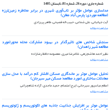
شماره جاری:
دوره 26، شماره 81، تابستان 1405
مدلسازی عوامل مؤثر بر تاب‌آوری شهری در برابر مخاطره زمین‌لرزه
(مطالعه موردی: پارس آباد مغان)
آیت جهانبانی، علی شماعی، حبیب اله فصیحی، طاهر پریزادی
مشاهده مقاله
سنجش شاخص های تاثیرگذار در بهبود مشارکت محله محور(مورد
مطالعه شهر زاهدان)
نظیر احمد هاشم زهی، غلامرضا میری، معصومه حافظ رضازاده
مشاهده مقاله
تحلیل عوامل موثر بر ماندگاری مسکن اقشار کم درآمد با مدل سازی
معادلات ساختاری (مورد مطالعه: مسکن مهر سیرجان)
اعظم عباسپور سیرجانی، ایرج اعتصام، حمید ماجدی، آزاده شاهچراغی
مشاهده مقاله
عوامل موثر بر افزایش جذابیت جاذبه های اکوتوریسم و ژئوتوریسم
شهرستان خرم آباد