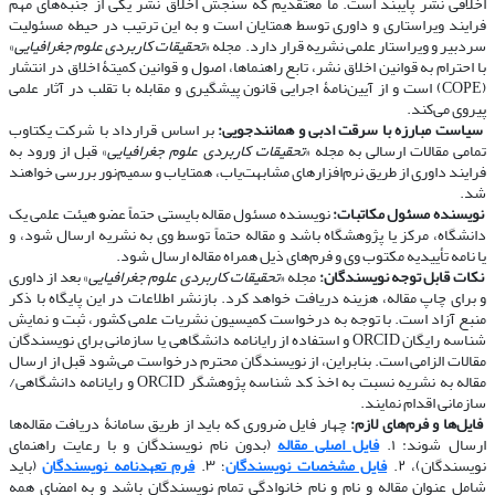
اخلاقی نشر پایبند است. ما معتقدیم که سنجش اخلاق نشر یکی از جنبه‌های مهم
فرایند ویراستاری و داوری توسط همتایان است و به این ترتیب در حیطه مسئولیت
سردبیر و ویراستار علمی نشریه قرار دارد. مجله «
تحقیقات کاربردی علوم جغرافیایی
»
با احترام به قوانین اخلاق نشر، تابع راهنماها، اصول و قوانین کمیتۀ اخلاق در انتشار
(COPE) است و از آیین‌نامۀ اجرایی قانون پیشگیری و مقابله با تقلب در آثار علمی
پیروی می‌کند.
​​​​​​​
سیاست مبارزه با سرقت ادبی و همانندجویی:
بر اساس قرارداد با شرکت یکتاوب
تمامی مقالات ارسالی به مجله «
تحقیقات کاربردی علوم جغرافیایی
» قبل از ورود به
فرایند داوری از طریق نرم‌افزارهای مشابهت‌یاب، همتایاب و سمیم‌نور بررسی خواهند
شد.
​​​​​​​
نویسنده مسئول مکاتبات:
نویسنده مسئول مقاله بایستی حتماً عضو هیئت علمی یک
دانشگاه، مرکز یا پژوهشگاه باشد و مقاله حتماً توسط وی به نشریه ارسال شود، و
یا نامه تأییدیه مکتوب وی و فرم‌های ذیل همراه مقاله ارسال شود.
​​​​​​​
نکات قابل توجه نویسندگان:
مجله «
تحقیقات کاربردی علوم جغرافیایی
» بعد از داوری
و برای چاپ مقاله، هزینه دریافت خواهد کرد. بازنشر اطلاعات در این پایگاه با ذکر
منبع آزاد است. با توجه به درخواست کمیسیون نشریات علمی کشور، ثبت و نمایش
شناسه رایگان ORCID و استفاده از رایانامه دانشگاهی یا سازمانی برای نویسندگان
مقالات الزامی است. بنابراین، از نویسندگان محترم درخواست می‌شود قبل از ارسال
مقاله به نشریه نسبت به اخذ کد شناسه پژوهشگر ORCID و رایانامه دانشگاهی/
سازمانی اقدام نمایند.
​​​​​​​
فایل‌ها و فرم‌های لازم:
چهار فایل ضروری که باید از طریق سامانۀ دریافت مقاله‌ها
ارسال شوند: ۱.
فایل اصلی مقاله
(بدون نام نویسندگان و با رعایت راهنمای
نویسندگان)، ۲.
فایل مشخصات نویسندگان
؛ ۳.
فرم تعهدنامه نویسندگان
(باید
شامل عنوان مقاله و نام و نام خانوادگی تمام نویسندگان باشد و به امضای همه