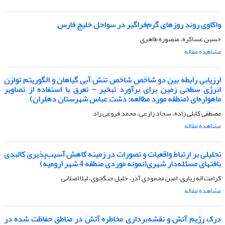
واکاوی روند روزهای گرم‌فراگیر در سواحل خلیج فارس
حسین عساکره، منصوره طاهری
مشاهده مقاله
ارزیابی رابطه بین دو شاخص شاخص تنش آبی گیاهان و الگوریتم توازن
انرژی سطحی زمین برای برآورد تبخیر - تعرق با استفاده از تصاویر
ماهواره‌ای (منطقه مورد مطالعه: دشت عباس شهرستان دهلران)
مصطفی کابلی زاده، سجاد زارعی، محمد فروغی راد
مشاهده مقاله
تحلیلی بر ارتباط واقعیات و تصورات در زمینه کاهش آسیب‌پذیری کالبدی
بافتهای مسئله‌دار شهری(نمونه موردی منطقه 4 شهر ارومیه)
کرامت اله زیاری، امین محمودی آذر، خلیل جنگجوی، لیلا اصلانی
مشاهده مقاله
درک رژیم آتش و نقشه‌برداری مخاطره آتش در مناطق حفاظت شده در