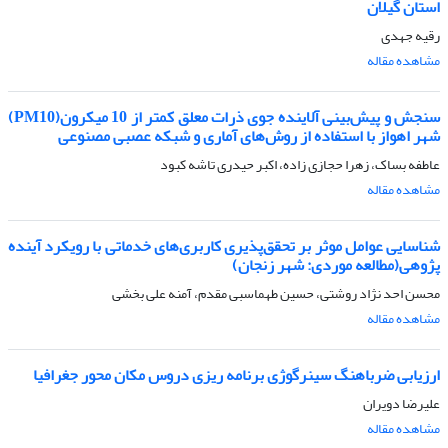
استان گیلان
رقیه جهدی
مشاهده مقاله
سنجش و پیش‌بینی آلاینده جوی ذرات معلق کمتر از 10 میکرون(PM10)
شهر اهواز با استفاده از روش‌های آماری و شبکه عصبی مصنوعی
عاطفه بساک، زهرا حجازی زاده، اکبر حیدری تاشه کبود
مشاهده مقاله
شناسایی عوامل موثر بر تحقق‌پذیری کاربری‌های خدماتی با رویکرد آینده
پژوهی(مطالعه موردی: شهر زنجان)
محسن احد نژاد روشتی، حسین طهماسبی مقدم، آمنه علی بخشی
مشاهده مقاله
ارزیابی ضرباهنگ سینرگوژی برنامه ریزی دروس مکان محور جغرافیا
علیرضا دویران
مشاهده مقاله