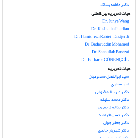
دکتر عاطفه بساک
هیات تحریریه بین المللی
Dr. Junye Wang
Dr. Kasinatha Pandian
Dr. Hamidreza Rabiei-Dastjerdi
Dr. Badaruddin Mohamed
Dr. Sanaullah Panezai
Dr. Barbaros GÖNENÇGİL
هیات تحریریه
سید ابوالفضل مسعودیان
امیر صفاری
دکتر عـزت‌الـه قنواتی
دکتر محمد سلیقه
دکتر یداله کریمی پور
دکتر حسن افراخته
دکتر جعفر جوان
دکتر شهریار خالدی
دکتر کرامت اله زیاری