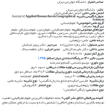
صاحب امتیاز
: دانشگاه خوارزمی تهران
ناشر
: دانشگاه خوارزمی تهران
انجمن علمی حامی
: انجمن جغرافیایی ایران
عنوان انگلیسی نشریه
: Journal of
Applied Researches in Geographical
Sciences
گروه علمی (موضوعی):
علوم انسانی.
زیر گروه:
جغرافیا
حوزه‌های موضوعی نشریه
: علوم جغرافیایی، علوم زمین، علوم سیاره‌ای، علوم
فیزیکی، علوم محیطی، آمایش سرزمین، مطالعات شهری، علوم جوی، فرایندهای
سطح-زمین، برنامه‌ریزی و توسعه، مدیریت گردشگری،
درجه علمی
: علمی-پژوهشی
مدیر مسئول
: دکتر زهرا حجازی‌زاده
سردبیر
: دکتر پرویز ضیائیان
مدیر داخلی
: دکتر علیرضا کربلائی
مدیر اجرایی
: دکتر عاطفه بساک
تاریخ آغاز اعتبار
: ۱۳۸۹/۱۱/۱۸
ضریب تاثیر ۱۴۰۰ در پایگاه استنادی جهان اسلام:
۱.۲۹۵
نوع داوری
: دوسو ناشناس، گمنام و محرمانه
​​​​​​​
میانگین بازه زمانی بررسی اولیه مقالات دریافتی
: حدود ۱۰ روز
​​​​​​​
میانگین بازه زمانی فرایند داوری پذیرش مقالات
: ۲ تا ۳ ماه، حداقل دو داور
​​​​​​​
درصد پذیرش مقالات
: ۲۰ درصد
​​​​​​​
فاصله انتشار
: فصلنامه
​​​​​​​
زبان نشریه
: فارسی (چکیده و منابع به زبان انگلیسی)
​​​​​​​
نوع نشریه
: نشریه علمی
​​​​​​​
نوع مقالات
: پژوهشی و مروری
​​​​​​​
نوع انتشار
: الکترونیکی
​​​​​​​
نوع دسترسی
: رایگان (تمام متن)
​​​​​​​
کمیته بین‌المللی اخلاق نشر (کوپ):
مجله «
تحقیقات کاربردی علوم جغرافیایی
» اهمیت
توسعه بالاترین استانداردهای اخلاقی را تشخیص داده و نسبت به ارتقای عملکردهای