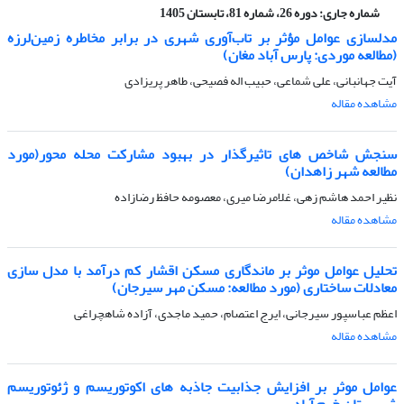
شماره جاری:
دوره 26، شماره 81، تابستان 1405
مدلسازی عوامل مؤثر بر تاب‌آوری شهری در برابر مخاطره زمین‌لرزه
(مطالعه موردی: پارس آباد مغان)
آیت جهانبانی، علی شماعی، حبیب اله فصیحی، طاهر پریزادی
مشاهده مقاله
سنجش شاخص های تاثیرگذار در بهبود مشارکت محله محور(مورد
مطالعه شهر زاهدان)
نظیر احمد هاشم زهی، غلامرضا میری، معصومه حافظ رضازاده
مشاهده مقاله
تحلیل عوامل موثر بر ماندگاری مسکن اقشار کم درآمد با مدل سازی
معادلات ساختاری (مورد مطالعه: مسکن مهر سیرجان)
اعظم عباسپور سیرجانی، ایرج اعتصام، حمید ماجدی، آزاده شاهچراغی
مشاهده مقاله
عوامل موثر بر افزایش جذابیت جاذبه های اکوتوریسم و ژئوتوریسم
شهرستان خرم آباد