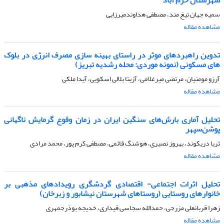
سمیه جهان تیغ مند، مصطفی هداوندمیرزایی
مشاهده مقاله
تدوین راهبردهای موثر در راستای بهینه سازی مصرف انرژی در بلوک
های مسکونی (نمونه موردی: محله رشدیه تبریز)
آرزو مومنیان، مرتضی میرغلامی، آزیتا بلالی اسکویی، آیدا ملکی
مشاهده مقاله
تحلیل آماری بارش‌های سنگین ایران در زمان وقوع گرمایش ناگهانی
پوشن‌سپهر
ثریا دریکوند، بهروز نصیری، هوشنگ قائمی، مصطفی کرم پور، محمد مرادی
مشاهده مقاله
تحلیل اثرات اجتماعی- اقتصادی گردشگری رویدادهای مذهبی بر
خانوارهای روستایی (روستاهای شهرستان نیشابور و زبرخان)
زهرا قربانعلی مزرجی، حمدالله سجاسی قیداری، خدیجه بوذرجمهری
مشاهده مقاله