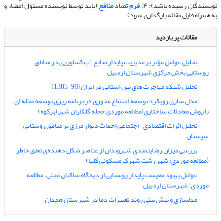
نویسندگان رسیده باشد)؛ ۴.
فرم تضاد منافع
(باید توسط نویسنده مسئول امضاء و
به همراه فایل مقاله بارگذاری شود)؛
مقالات پر بازدید
تحلیل عوامل مؤثر بر مدیریت پایدار منابع آب کشاورزی در مناطق
روستایی بخش مرکزی شهرستان اردبیل
تحلیل شبکه مهاجرت های بین استانی در ایران (90-1385)
مدل سازی رویکرد توسعه اجتماع محوری در برنامه ریزی توسعه محله ای
با روش معادلات ساختاری(مطالعه موردی:محله گلکاران شهر ابرکوه)
تحلیل اثرات اقتصادی- اجتماعی احداث دیوار مرزی بر مناطق روستایی
سیستان
بررسی میزان رضایتمندی شهروندان از عناصر شکل دهنده‌ی تعلق خاطر
(مطالعه موردی: شهر رشت شهرک مسکونی گلها)
عوامل بهبود معیشت پایدار روستایی از دیدگاه ساکنان محلی، مطالعه
موردی: شهرستان اردبیل
مدلسازی و پیش بینی روند تغییرات دما در شهرستان همدان