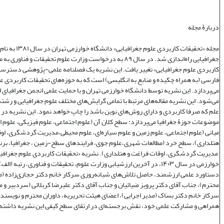
دربارۀ مجله
مجله «تحقیقات کاربردی علوم جغر
جغرافیایی راه‌اندازی شد. در سال ۸۹ به درخواست وزارت علوم تحقیقات و فنا
کاربردی علوم جغرافیایی» تغییر یافت. این نشریه یک فصلنامه علمی‌-پژوهشی دسترسی 
فارسی (به همراه چکیده و منابع به انگلیسی) است که به حوزه‌های تحقیقات کاربردی ع
می‌پردازد. این نشریه توسط دانشگاه خوارزمی تهران و با حمایت علمی انجمن جغرافیای ا
می‌شود. این نشریه مقاله‌های مرتبط با تمامی گرایش‌های مختلف علوم جغرافیایی و رشته‌
علم که صرفا کاربردی و دارای روش‌های نوین باشد را چاپ خواهد نمود. این نشریه در
موضوعات حوزۀ جغرافیا می‌پردازد: سطح کلان آن (علوم اجتماعی، علوم فیزیکی، علوم 
میانی (علوم اجتماعی، علوم زمین و علوم سیاره‌ای، علوم محیطی،مدیریت گردشگری، او
هتلداری)، سطح خرد (مطالعات شهری،علوم جوی، فرایندهای سطح-زمین ، جغرافیا، برنا
مدیریت گردشگری، اوقات فراغت و هتلداری). نشریه «تحقیقات کاربردی علوم جغرافیا
خوارزمی در سال ۱۴۰۳، در آخرین ارزشیابی وزارت علوم، تحقیقات و فناوری، رتبه (
دستاورد علمی ارزشمند، حاصل تلاش‌های شبانه‌روزی سرکار خانم دکتر حجازی‌زاده (
محترم)، جناب آقای دکتر پرویز ضیائیان و جناب آقای دکتر علیرضا کربلائی (سردبیر و 
سرکار خانم دکتر بساک (مدیر اجرایی)، اعضای هیئت تحریریه، داوران محترم و نویسندگ
همراهی و مشارکت علمی خود، نقش برجسته‌ای در ارتقای سطح کیفی این نشریه داشته‌ا