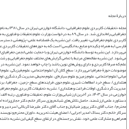
دربارۀ مجله
مجله «تحقیقات کاربردی علوم جغر
جغرافیایی راه‌اندازی شد. در سال ۸۹ به درخواست وزارت علوم تحقیقات و فنا
کاربردی علوم جغرافیایی» تغییر یافت. این نشریه یک فصلنامه علمی‌-پژوهشی دسترسی 
فارسی (به همراه چکیده و منابع به انگلیسی) است که به حوزه‌های تحقیقات کاربردی ع
می‌پردازد. این نشریه توسط دانشگاه خوارزمی تهران و با حمایت علمی انجمن جغرافیای ا
می‌شود. این نشریه مقاله‌های مرتبط با تمامی گرایش‌های مختلف علوم جغرافیایی و رشته‌
علم که صرفا کاربردی و دارای روش‌های نوین باشد را چاپ خواهد نمود. این نشریه در
موضوعات حوزۀ جغرافیا می‌پردازد: سطح کلان آن (علوم اجتماعی، علوم فیزیکی، علوم 
میانی (علوم اجتماعی، علوم زمین و علوم سیاره‌ای، علوم محیطی،مدیریت گردشگری، او
هتلداری)، سطح خرد (مطالعات شهری،علوم جوی، فرایندهای سطح-زمین ، جغرافیا، برنا
مدیریت گردشگری، اوقات فراغت و هتلداری). نشریه «تحقیقات کاربردی علوم جغرافیا
خوارزمی در سال ۱۴۰۳، در آخرین ارزشیابی وزارت علوم، تحقیقات و فناوری، رتبه (
دستاورد علمی ارزشمند، حاصل تلاش‌های شبانه‌روزی سرکار خانم دکتر حجازی‌زاده (
محترم)، جناب آقای دکتر پرویز ضیائیان و جناب آقای دکتر علیرضا کربلائی (سردبیر و 
سرکار خانم دکتر بساک (مدیر اجرایی)، اعضای هیئت تحریریه، داوران محترم و نویسندگ
همراهی و مشارکت علمی خود، نقش برجسته‌ای در ارتقای سطح کیفی این نشریه داشته‌ا