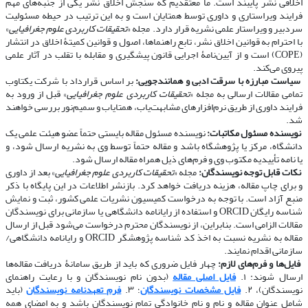
اخلاقی نشر پایبند است. ما معتقدیم که سنجش اخلاق نشر یکی از جنبه‌های مهم
فرایند ویراستاری و داوری توسط همتایان است و به این ترتیب در حیطه مسئولیت
سردبیر و ویراستار علمی نشریه قرار دارد. مجله «
تحقیقات کاربردی علوم جغرافیایی
»
با احترام به قوانین اخلاق نشر، تابع راهنماها، اصول و قوانین کمیتۀ اخلاق در انتشار
(COPE) است و از آیین‌نامۀ اجرایی قانون پیشگیری و مقابله با تقلب در آثار علمی
پیروی می‌کند.
​​​​​​​
سیاست مبارزه با سرقت ادبی و همانندجویی:
بر اساس قرارداد با شرکت یکتاوب
تمامی مقالات ارسالی به مجله «
تحقیقات کاربردی علوم جغرافیایی
» قبل از ورود به
فرایند داوری از طریق نرم‌افزارهای مشابهت‌یاب، همتایاب و سمیم‌نور بررسی خواهند
شد.
​​​​​​​
نویسنده مسئول مکاتبات:
نویسنده مسئول مقاله بایستی حتماً عضو هیئت علمی یک
دانشگاه، مرکز یا پژوهشگاه باشد و مقاله حتماً توسط وی به نشریه ارسال شود، و
یا نامه تأییدیه مکتوب وی و فرم‌های ذیل همراه مقاله ارسال شود.
​​​​​​​
نکات قابل توجه نویسندگان:
مجله «
تحقیقات کاربردی علوم جغرافیایی
» بعد از داوری
و برای چاپ مقاله، هزینه دریافت خواهد کرد. بازنشر اطلاعات در این پایگاه با ذکر
منبع آزاد است. با توجه به درخواست کمیسیون نشریات علمی کشور، ثبت و نمایش
شناسه رایگان ORCID و استفاده از رایانامه دانشگاهی یا سازمانی برای نویسندگان
مقالات الزامی است. بنابراین، از نویسندگان محترم درخواست می‌شود قبل از ارسال
مقاله به نشریه نسبت به اخذ کد شناسه پژوهشگر ORCID و رایانامه دانشگاهی/
سازمانی اقدام نمایند.
​​​​​​​
فایل‌ها و فرم‌های لازم:
چهار فایل ضروری که باید از طریق سامانۀ دریافت مقاله‌ها
ارسال شوند: ۱.
فایل اصلی مقاله
(بدون نام نویسندگان و با رعایت راهنمای
نویسندگان)، ۲.
فایل مشخصات نویسندگان
؛ ۳.
فرم تعهدنامه نویسندگان
(باید
شامل عنوان مقاله و نام و نام خانوادگی تمام نویسندگان باشد و به امضای همه