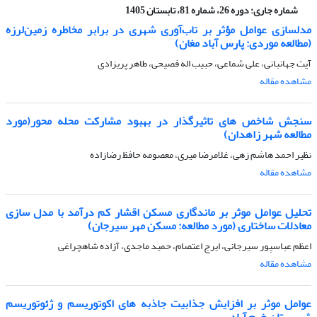
شماره جاری:
دوره 26، شماره 81، تابستان 1405
مدلسازی عوامل مؤثر بر تاب‌آوری شهری در برابر مخاطره زمین‌لرزه
(مطالعه موردی: پارس آباد مغان)
آیت جهانبانی، علی شماعی، حبیب اله فصیحی، طاهر پریزادی
مشاهده مقاله
سنجش شاخص های تاثیرگذار در بهبود مشارکت محله محور(مورد
مطالعه شهر زاهدان)
نظیر احمد هاشم زهی، غلامرضا میری، معصومه حافظ رضازاده
مشاهده مقاله
تحلیل عوامل موثر بر ماندگاری مسکن اقشار کم درآمد با مدل سازی
معادلات ساختاری (مورد مطالعه: مسکن مهر سیرجان)
اعظم عباسپور سیرجانی، ایرج اعتصام، حمید ماجدی، آزاده شاهچراغی
مشاهده مقاله
عوامل موثر بر افزایش جذابیت جاذبه های اکوتوریسم و ژئوتوریسم
شهرستان خرم آباد