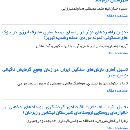
سمیه جهان تیغ مند، مصطفی هداوندمیرزایی
مشاهده مقاله
تدوین راهبردهای موثر در راستای بهینه سازی مصرف انرژی در بلوک
های مسکونی (نمونه موردی: محله رشدیه تبریز)
آرزو مومنیان، مرتضی میرغلامی، آزیتا بلالی اسکویی، آیدا ملکی
مشاهده مقاله
تحلیل آماری بارش‌های سنگین ایران در زمان وقوع گرمایش ناگهانی
پوشن‌سپهر
ثریا دریکوند، بهروز نصیری، هوشنگ قائمی، مصطفی کرم پور، محمد مرادی
مشاهده مقاله
تحلیل اثرات اجتماعی- اقتصادی گردشگری رویدادهای مذهبی بر
خانوارهای روستایی (روستاهای شهرستان نیشابور و زبرخان)
زهرا قربانعلی مزرجی، حمدالله سجاسی قیداری، خدیجه بوذرجمهری
مشاهده مقاله