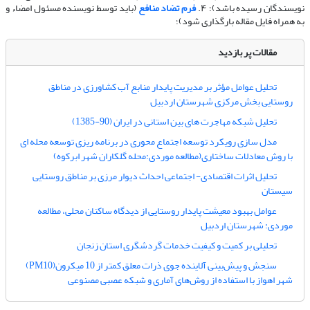
نویسندگان رسیده باشد)؛ ۴.
فرم تضاد منافع
(باید توسط نویسنده مسئول امضاء و
به همراه فایل مقاله بارگذاری شود)؛
مقالات پر بازدید
تحلیل عوامل مؤثر بر مدیریت پایدار منابع آب کشاورزی در مناطق
روستایی بخش مرکزی شهرستان اردبیل
تحلیل شبکه مهاجرت های بین استانی در ایران (90-1385)
مدل سازی رویکرد توسعه اجتماع محوری در برنامه ریزی توسعه محله ای
با روش معادلات ساختاری(مطالعه موردی:محله گلکاران شهر ابرکوه)
تحلیل اثرات اقتصادی- اجتماعی احداث دیوار مرزی بر مناطق روستایی
سیستان
عوامل بهبود معیشت پایدار روستایی از دیدگاه ساکنان محلی، مطالعه
موردی: شهرستان اردبیل
تحلیلی بر کمیت و کیفیت خدمات گردشگری استان زنجان
سنجش و پیش‌بینی آلاینده جوی ذرات معلق کمتر از 10 میکرون(PM10)
شهر اهواز با استفاده از روش‌های آماری و شبکه عصبی مصنوعی