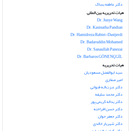
دکتر عاطفه بساک
هیات تحریریه بین المللی
Dr. Junye Wang
Dr. Kasinatha Pandian
Dr. Hamidreza Rabiei-Dastjerdi
Dr. Badaruddin Mohamed
Dr. Sanaullah Panezai
Dr. Barbaros GÖNENÇGİL
هیات تحریریه
سید ابوالفضل مسعودیان
امیر صفاری
دکتر عـزت‌الـه قنواتی
دکتر محمد سلیقه
دکتر یداله کریمی پور
دکتر حسن افراخته
دکتر جعفر جوان
دکتر شهریار خالدی
دکتر کرامت اله زیاری