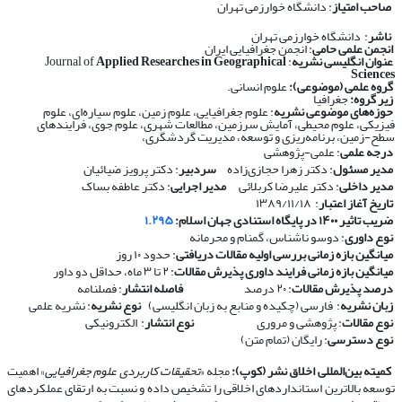
صاحب امتیاز
: دانشگاه خوارزمی تهران
ناشر
: دانشگاه خوارزمی تهران
انجمن علمی حامی
: انجمن جغرافیایی ایران
عنوان انگلیسی نشریه
: Journal of
Applied Researches in Geographical
Sciences
گروه علمی (موضوعی):
علوم انسانی.
زیر گروه:
جغرافیا
حوزه‌های موضوعی نشریه
: علوم جغرافیایی، علوم زمین، علوم سیاره‌ای، علوم
فیزیکی، علوم محیطی، آمایش سرزمین، مطالعات شهری، علوم جوی، فرایندهای
سطح-زمین، برنامه‌ریزی و توسعه، مدیریت گردشگری،
درجه علمی
: علمی-پژوهشی
مدیر مسئول
: دکتر زهرا حجازی‌زاده
سردبیر
: دکتر پرویز ضیائیان
مدیر داخلی
: دکتر علیرضا کربلائی
مدیر اجرایی
: دکتر عاطفه بساک
تاریخ آغاز اعتبار
: ۱۳۸۹/۱۱/۱۸
ضریب تاثیر ۱۴۰۰ در پایگاه استنادی جهان اسلام:
۱.۲۹۵
نوع داوری
: دوسو ناشناس، گمنام و محرمانه
​​​​​​​
میانگین بازه زمانی بررسی اولیه مقالات دریافتی
: حدود ۱۰ روز
​​​​​​​
میانگین بازه زمانی فرایند داوری پذیرش مقالات
: ۲ تا ۳ ماه، حداقل دو داور
​​​​​​​
درصد پذیرش مقالات
: ۲۰ درصد
​​​​​​​
فاصله انتشار
: فصلنامه
​​​​​​​
زبان نشریه
: فارسی (چکیده و منابع به زبان انگلیسی)
​​​​​​​
نوع نشریه
: نشریه علمی
​​​​​​​
نوع مقالات
: پژوهشی و مروری
​​​​​​​
نوع انتشار
: الکترونیکی
​​​​​​​
نوع دسترسی
: رایگان (تمام متن)
​​​​​​​
کمیته بین‌المللی اخلاق نشر (کوپ):
مجله «
تحقیقات کاربردی علوم جغرافیایی
» اهمیت
توسعه بالاترین استانداردهای اخلاقی را تشخیص داده و نسبت به ارتقای عملکردهای