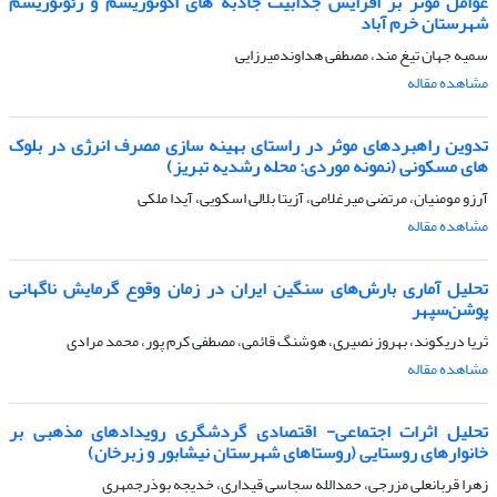
عوامل موثر بر افزایش جذابیت جاذبه های اکوتوریسم و ژئوتوریسم
شهرستان خرم آباد
سمیه جهان تیغ مند، مصطفی هداوندمیرزایی
مشاهده مقاله
تدوین راهبردهای موثر در راستای بهینه سازی مصرف انرژی در بلوک
های مسکونی (نمونه موردی: محله رشدیه تبریز)
آرزو مومنیان، مرتضی میرغلامی، آزیتا بلالی اسکویی، آیدا ملکی
مشاهده مقاله
تحلیل آماری بارش‌های سنگین ایران در زمان وقوع گرمایش ناگهانی
پوشن‌سپهر
ثریا دریکوند، بهروز نصیری، هوشنگ قائمی، مصطفی کرم پور، محمد مرادی
مشاهده مقاله
تحلیل اثرات اجتماعی- اقتصادی گردشگری رویدادهای مذهبی بر
خانوارهای روستایی (روستاهای شهرستان نیشابور و زبرخان)
زهرا قربانعلی مزرجی، حمدالله سجاسی قیداری، خدیجه بوذرجمهری