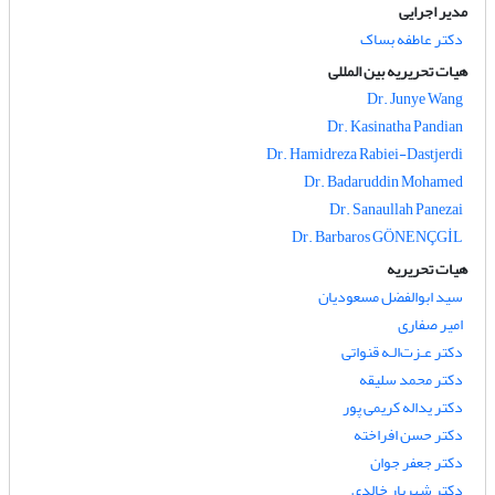
مدیر اجرایی
دکتر عاطفه بساک
هیات تحریریه بین المللی
Dr. Junye Wang
Dr. Kasinatha Pandian
Dr. Hamidreza Rabiei-Dastjerdi
Dr. Badaruddin Mohamed
Dr. Sanaullah Panezai
Dr. Barbaros GÖNENÇGİL
هیات تحریریه
سید ابوالفضل مسعودیان
امیر صفاری
دکتر عـزت‌الـه قنواتی
دکتر محمد سلیقه
دکتر یداله کریمی پور
دکتر حسن افراخته
دکتر جعفر جوان
دکتر شهریار خالدی