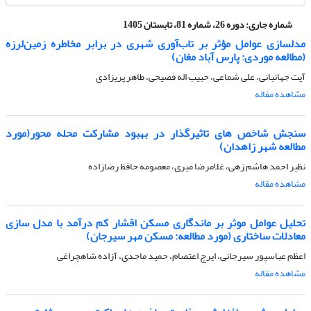
شماره جاری:
دوره 26، شماره 81، تابستان 1405
مدلسازی عوامل مؤثر بر تاب‌آوری شهری در برابر مخاطره زمین‌لرزه
(مطالعه موردی: پارس آباد مغان)
آیت جهانبانی، علی شماعی، حبیب اله فصیحی، طاهر پریزادی
مشاهده مقاله
سنجش شاخص های تاثیرگذار در بهبود مشارکت محله محور(مورد
مطالعه شهر زاهدان)
نظیر احمد هاشم زهی، غلامرضا میری، معصومه حافظ رضازاده
مشاهده مقاله
تحلیل عوامل موثر بر ماندگاری مسکن اقشار کم درآمد با مدل سازی
معادلات ساختاری (مورد مطالعه: مسکن مهر سیرجان)
اعظم عباسپور سیرجانی، ایرج اعتصام، حمید ماجدی، آزاده شاهچراغی
مشاهده مقاله