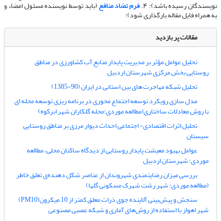
نویسندگان رسیده باشد)؛ ۴.
فرم تضاد منافع
(باید توسط نویسنده مسئول امضاء و
به همراه فایل مقاله بارگذاری شود)؛
مقالات پر بازدید
تحلیل عوامل مؤثر بر مدیریت پایدار منابع آب کشاورزی در مناطق
روستایی بخش مرکزی شهرستان اردبیل
تحلیل شبکه مهاجرت های بین استانی در ایران (90-1385)
مدل سازی رویکرد توسعه اجتماع محوری در برنامه ریزی توسعه محله ای
با روش معادلات ساختاری(مطالعه موردی:محله گلکاران شهر ابرکوه)
تحلیل اثرات اقتصادی- اجتماعی احداث دیوار مرزی بر مناطق روستایی
سیستان
عوامل بهبود معیشت پایدار روستایی از دیدگاه ساکنان محلی، مطالعه
موردی: شهرستان اردبیل
بررسی میزان رضایتمندی شهروندان از عناصر شکل دهنده‌ی تعلق خاطر
(مطالعه موردی: شهر رشت شهرک مسکونی گلها)
سنجش و پیش‌بینی آلاینده جوی ذرات معلق کمتر از 10 میکرون(PM10)
شهر اهواز با استفاده از روش‌های آماری و شبکه عصبی مصنوعی