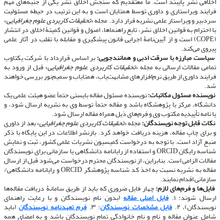
اخلاقی نشر پایبند است. ما معتقدیم که سنجش اخلاق نشر یکی از جنبه‌های مهم
فرایند ویراستاری و داوری توسط همتایان است و به این ترتیب در حیطه مسئولیت
سردبیر و ویراستار علمی نشریه قرار دارد. مجله «
تحقیقات کاربردی علوم جغرافیایی
»
با احترام به قوانین اخلاق نشر، تابع راهنماها، اصول و قوانین کمیتۀ اخلاق در انتشار
(COPE) است و از آیین‌نامۀ اجرایی قانون پیشگیری و مقابله با تقلب در آثار علمی
پیروی می‌کند.
​​​​​​​
سیاست مبارزه با سرقت ادبی و همانندجویی:
بر اساس قرارداد با شرکت یکتاوب
تمامی مقالات ارسالی به مجله «
تحقیقات کاربردی علوم جغرافیایی
» قبل از ورود به
فرایند داوری از طریق نرم‌افزارهای مشابهت‌یاب، همتایاب و سمیم‌نور بررسی خواهند
شد.
​​​​​​​
نویسنده مسئول مکاتبات:
نویسنده مسئول مقاله بایستی حتماً عضو هیئت علمی یک
دانشگاه، مرکز یا پژوهشگاه باشد و مقاله حتماً توسط وی به نشریه ارسال شود، و
یا نامه تأییدیه مکتوب وی و فرم‌های ذیل همراه مقاله ارسال شود.
​​​​​​​
نکات قابل توجه نویسندگان:
مجله «
تحقیقات کاربردی علوم جغرافیایی
» بعد از داوری
و برای چاپ مقاله، هزینه دریافت خواهد کرد. بازنشر اطلاعات در این پایگاه با ذکر
منبع آزاد است. با توجه به درخواست کمیسیون نشریات علمی کشور، ثبت و نمایش
شناسه رایگان ORCID و استفاده از رایانامه دانشگاهی یا سازمانی برای نویسندگان
مقالات الزامی است. بنابراین، از نویسندگان محترم درخواست می‌شود قبل از ارسال
مقاله به نشریه نسبت به اخذ کد شناسه پژوهشگر ORCID و رایانامه دانشگاهی/
سازمانی اقدام نمایند.
​​​​​​​
فایل‌ها و فرم‌های لازم:
چهار فایل ضروری که باید از طریق سامانۀ دریافت مقاله‌ها
ارسال شوند: ۱.
فایل اصلی مقاله
(بدون نام نویسندگان و با رعایت راهنمای
نویسندگان)، ۲.
فایل مشخصات نویسندگان
؛ ۳.
فرم تعهدنامه نویسندگان
(باید
شامل عنوان مقاله و نام و نام خانوادگی تمام نویسندگان باشد و به امضای همه