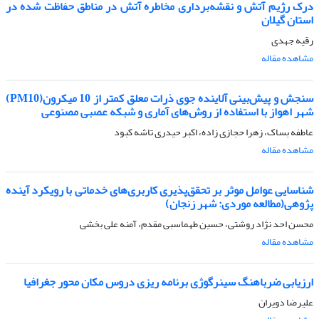
درک رژیم آتش و نقشه‌برداری مخاطره آتش در مناطق حفاظت شده در
استان گیلان
رقیه جهدی
مشاهده مقاله
سنجش و پیش‌بینی آلاینده جوی ذرات معلق کمتر از 10 میکرون(PM10)
شهر اهواز با استفاده از روش‌های آماری و شبکه عصبی مصنوعی
عاطفه بساک، زهرا حجازی زاده، اکبر حیدری تاشه کبود
مشاهده مقاله
شناسایی عوامل موثر بر تحقق‌پذیری کاربری‌های خدماتی با رویکرد آینده
پژوهی(مطالعه موردی: شهر زنجان)
محسن احد نژاد روشتی، حسین طهماسبی مقدم، آمنه علی بخشی
مشاهده مقاله
ارزیابی ضرباهنگ سینرگوژی برنامه ریزی دروس مکان محور جغرافیا
علیرضا دویران