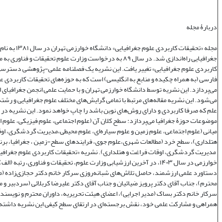
دربارۀ مجله
مجله «تحقیقات کاربردی علوم جغر
جغرافیایی راه‌اندازی شد. در سال ۸۹ به درخواست وزارت علوم تحقیقات و فنا
کاربردی علوم جغرافیایی» تغییر یافت. این نشریه یک فصلنامه علمی‌-پژوهشی دسترسی 
فارسی (به همراه چکیده و منابع به انگلیسی) است که به حوزه‌های تحقیقات کاربردی ع
می‌پردازد. این نشریه توسط دانشگاه خوارزمی تهران و با حمایت علمی انجمن جغرافیای ا
می‌شود. این نشریه مقاله‌های مرتبط با تمامی گرایش‌های مختلف علوم جغرافیایی و رشته‌
علم که صرفا کاربردی و دارای روش‌های نوین باشد را چاپ خواهد نمود. این نشریه در
موضوعات حوزۀ جغرافیا می‌پردازد: سطح کلان آن (علوم اجتماعی، علوم فیزیکی، علوم 
میانی (علوم اجتماعی، علوم زمین و علوم سیاره‌ای، علوم محیطی،مدیریت گردشگری، او
هتلداری)، سطح خرد (مطالعات شهری،علوم جوی، فرایندهای سطح-زمین ، جغرافیا، برنا
مدیریت گردشگری، اوقات فراغت و هتلداری). نشریه «تحقیقات کاربردی علوم جغرافیا
خوارزمی در سال ۱۴۰۳، در آخرین ارزشیابی وزارت علوم، تحقیقات و فناوری، رتبه (
دستاورد علمی ارزشمند، حاصل تلاش‌های شبانه‌روزی سرکار خانم دکتر حجازی‌زاده (
محترم)، جناب آقای دکتر پرویز ضیائیان و جناب آقای دکتر علیرضا کربلائی (سردبیر و 
سرکار خانم دکتر بساک (مدیر اجرایی)، اعضای هیئت تحریریه، داوران محترم و نویسندگ
همراهی و مشارکت علمی خود، نقش برجسته‌ای در ارتقای سطح کیفی این نشریه داشته‌ا