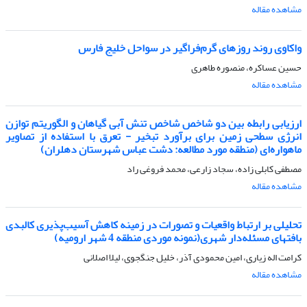
مشاهده مقاله
واکاوی روند روزهای گرم‌فراگیر در سواحل خلیج فارس
حسین عساکره، منصوره طاهری
مشاهده مقاله
ارزیابی رابطه بین دو شاخص شاخص تنش آبی گیاهان و الگوریتم توازن
انرژی سطحی زمین برای برآورد تبخیر - تعرق با استفاده از تصاویر
ماهواره‌ای (منطقه مورد مطالعه: دشت عباس شهرستان دهلران)
مصطفی کابلی زاده، سجاد زارعی، محمد فروغی راد
مشاهده مقاله
تحلیلی بر ارتباط واقعیات و تصورات در زمینه کاهش آسیب‌پذیری کالبدی
بافتهای مسئله‌دار شهری(نمونه موردی منطقه 4 شهر ارومیه)
کرامت اله زیاری، امین محمودی آذر، خلیل جنگجوی، لیلا اصلانی
مشاهده مقاله