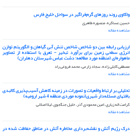
واکاوی روند روزهای گرم‌فراگیر در سواحل خلیج فارس
حسین عساکره، منصوره طاهری
مشاهده مقاله
ارزیابی رابطه بین دو شاخص شاخص تنش آبی گیاهان و الگوریتم توازن
انرژی سطحی زمین برای برآورد تبخیر - تعرق با استفاده از تصاویر
ماهواره‌ای (منطقه مورد مطالعه: دشت عباس شهرستان دهلران)
مصطفی کابلی زاده، سجاد زارعی، محمد فروغی راد
مشاهده مقاله
تحلیلی بر ارتباط واقعیات و تصورات در زمینه کاهش آسیب‌پذیری کالبدی
بافتهای مسئله‌دار شهری(نمونه موردی منطقه 4 شهر ارومیه)
کرامت اله زیاری، امین محمودی آذر، خلیل جنگجوی، لیلا اصلانی
مشاهده مقاله
درک رژیم آتش و نقشه‌برداری مخاطره آتش در مناطق حفاظت شده در