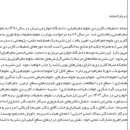
دربارۀ مجله
مجله «تحقیقات کاربردی علوم جغر
جغرافیایی راه‌اندازی شد. در سال ۸۹ به درخواست وزارت علوم تحقیقات و فنا
کاربردی علوم جغرافیایی» تغییر یافت. این نشریه یک فصلنامه علمی‌-پژوهشی دسترسی 
فارسی (به همراه چکیده و منابع به انگلیسی) است که به حوزه‌های تحقیقات کاربردی ع
می‌پردازد. این نشریه توسط دانشگاه خوارزمی تهران و با حمایت علمی انجمن جغرافیای ا
می‌شود. این نشریه مقاله‌های مرتبط با تمامی گرایش‌های مختلف علوم جغرافیایی و رشته‌
علم که صرفا کاربردی و دارای روش‌های نوین باشد را چاپ خواهد نمود. این نشریه در
موضوعات حوزۀ جغرافیا می‌پردازد: سطح کلان آن (علوم اجتماعی، علوم فیزیکی، علوم 
میانی (علوم اجتماعی، علوم زمین و علوم سیاره‌ای، علوم محیطی،مدیریت گردشگری، او
هتلداری)، سطح خرد (مطالعات شهری،علوم جوی، فرایندهای سطح-زمین ، جغرافیا، برنا
مدیریت گردشگری، اوقات فراغت و هتلداری). نشریه «تحقیقات کاربردی علوم جغرافیا
خوارزمی در سال ۱۴۰۳، در آخرین ارزشیابی وزارت علوم، تحقیقات و فناوری، رتبه (
دستاورد علمی ارزشمند، حاصل تلاش‌های شبانه‌روزی سرکار خانم دکتر حجازی‌زاده (
محترم)، جناب آقای دکتر پرویز ضیائیان و جناب آقای دکتر علیرضا کربلائی (سردبیر و 
سرکار خانم دکتر بساک (مدیر اجرایی)، اعضای هیئت تحریریه، داوران محترم و نویسندگ
همراهی و مشارکت علمی خود، نقش برجسته‌ای در ارتقای سطح کیفی این نشریه داشته‌ا