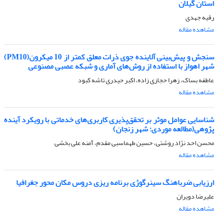
استان گیلان
رقیه جهدی
مشاهده مقاله
سنجش و پیش‌بینی آلاینده جوی ذرات معلق کمتر از 10 میکرون(PM10)
شهر اهواز با استفاده از روش‌های آماری و شبکه عصبی مصنوعی
عاطفه بساک، زهرا حجازی زاده، اکبر حیدری تاشه کبود
مشاهده مقاله
شناسایی عوامل موثر بر تحقق‌پذیری کاربری‌های خدماتی با رویکرد آینده
پژوهی(مطالعه موردی: شهر زنجان)
محسن احد نژاد روشتی، حسین طهماسبی مقدم، آمنه علی بخشی
مشاهده مقاله
ارزیابی ضرباهنگ سینرگوژی برنامه ریزی دروس مکان محور جغرافیا
علیرضا دویران
مشاهده مقاله