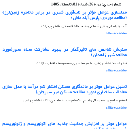
شماره جاری:
دوره 26، شماره 81، تابستان 1405
مدلسازی عوامل مؤثر بر تاب‌آوری شهری در برابر مخاطره زمین‌لرزه
(مطالعه موردی: پارس آباد مغان)
آیت جهانبانی، علی شماعی، حبیب اله فصیحی، طاهر پریزادی
مشاهده مقاله
سنجش شاخص های تاثیرگذار در بهبود مشارکت محله محور(مورد
مطالعه شهر زاهدان)
نظیر احمد هاشم زهی، غلامرضا میری، معصومه حافظ رضازاده
مشاهده مقاله
تحلیل عوامل موثر بر ماندگاری مسکن اقشار کم درآمد با مدل سازی
معادلات ساختاری (مورد مطالعه: مسکن مهر سیرجان)
اعظم عباسپور سیرجانی، ایرج اعتصام، حمید ماجدی، آزاده شاهچراغی
مشاهده مقاله
عوامل موثر بر افزایش جذابیت جاذبه های اکوتوریسم و ژئوتوریسم
شهرستان خرم آباد