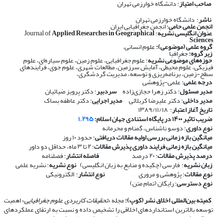
صاحب امتیاز
: دانشگاه خوارزمی تهران
ناشر
: دانشگاه خوارزمی تهران
انجمن علمی حامی
: انجمن جغرافیایی ایران
عنوان انگلیسی نشریه
: Journal of
Applied Researches in Geographical
Sciences
گروه علمی (موضوعی):
علوم انسانی.
زیر گروه:
جغرافیا
حوزه‌های موضوعی نشریه
: علوم جغرافیایی، علوم زمین، علوم سیاره‌ای، علوم
فیزیکی، علوم محیطی، آمایش سرزمین، مطالعات شهری، علوم جوی، فرایندهای
سطح-زمین، برنامه‌ریزی و توسعه، مدیریت گردشگری،
درجه علمی
: علمی-پژوهشی
مدیر مسئول
: دکتر زهرا حجازی‌زاده
سردبیر
: دکتر پرویز ضیائیان
مدیر داخلی
: دکتر علیرضا کربلائی
مدیر اجرایی
: دکتر عاطفه بساک
تاریخ آغاز اعتبار
: ۱۳۸۹/۱۱/۱۸
ضریب تاثیر ۱۴۰۰ در پایگاه استنادی جهان اسلام:
۱.۲۹۵
نوع داوری
: دوسو ناشناس، گمنام و محرمانه
​​​​​​​
میانگین بازه زمانی بررسی اولیه مقالات دریافتی
: حدود ۱۰ روز
​​​​​​​
میانگین بازه زمانی فرایند داوری پذیرش مقالات
: ۲ تا ۳ ماه، حداقل دو داور
​​​​​​​
درصد پذیرش مقالات
: ۲۰ درصد
​​​​​​​
فاصله انتشار
: فصلنامه
​​​​​​​
زبان نشریه
: فارسی (چکیده و منابع به زبان انگلیسی)
​​​​​​​
نوع نشریه
: نشریه علمی
​​​​​​​
نوع مقالات
: پژوهشی و مروری
​​​​​​​
نوع انتشار
: الکترونیکی
​​​​​​​
نوع دسترسی
: رایگان (تمام متن)
​​​​​​​
کمیته بین‌المللی اخلاق نشر (کوپ):
مجله «
تحقیقات کاربردی علوم جغرافیایی
» اهمیت
توسعه بالاترین استانداردهای اخلاقی را تشخیص داده و نسبت به ارتقای عملکردهای