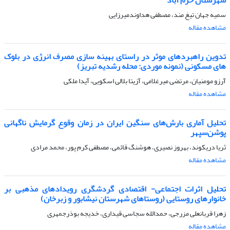
سمیه جهان تیغ مند، مصطفی هداوندمیرزایی
مشاهده مقاله
تدوین راهبردهای موثر در راستای بهینه سازی مصرف انرژی در بلوک
های مسکونی (نمونه موردی: محله رشدیه تبریز)
آرزو مومنیان، مرتضی میرغلامی، آزیتا بلالی اسکویی، آیدا ملکی
مشاهده مقاله
تحلیل آماری بارش‌های سنگین ایران در زمان وقوع گرمایش ناگهانی
پوشن‌سپهر
ثریا دریکوند، بهروز نصیری، هوشنگ قائمی، مصطفی کرم پور، محمد مرادی
مشاهده مقاله
تحلیل اثرات اجتماعی- اقتصادی گردشگری رویدادهای مذهبی بر
خانوارهای روستایی (روستاهای شهرستان نیشابور و زبرخان)
زهرا قربانعلی مزرجی، حمدالله سجاسی قیداری، خدیجه بوذرجمهری
مشاهده مقاله