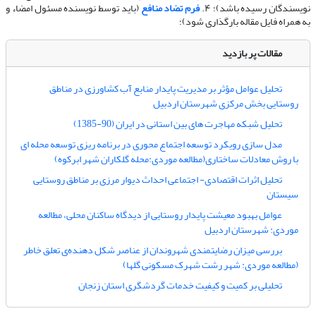
نویسندگان رسیده باشد)؛ ۴.
فرم تضاد منافع
(باید توسط نویسنده مسئول امضاء و
به همراه فایل مقاله بارگذاری شود)؛
مقالات پر بازدید
تحلیل عوامل مؤثر بر مدیریت پایدار منابع آب کشاورزی در مناطق
روستایی بخش مرکزی شهرستان اردبیل
تحلیل شبکه مهاجرت های بین استانی در ایران (90-1385)
مدل سازی رویکرد توسعه اجتماع محوری در برنامه ریزی توسعه محله ای
با روش معادلات ساختاری(مطالعه موردی:محله گلکاران شهر ابرکوه)
تحلیل اثرات اقتصادی- اجتماعی احداث دیوار مرزی بر مناطق روستایی
سیستان
عوامل بهبود معیشت پایدار روستایی از دیدگاه ساکنان محلی، مطالعه
موردی: شهرستان اردبیل
بررسی میزان رضایتمندی شهروندان از عناصر شکل دهنده‌ی تعلق خاطر
(مطالعه موردی: شهر رشت شهرک مسکونی گلها)
تحلیلی بر کمیت و کیفیت خدمات گردشگری استان زنجان