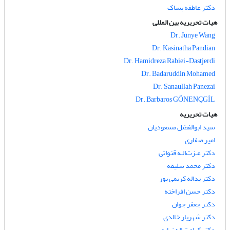
دکتر عاطفه بساک
هیات تحریریه بین المللی
Dr. Junye Wang
Dr. Kasinatha Pandian
Dr. Hamidreza Rabiei-Dastjerdi
Dr. Badaruddin Mohamed
Dr. Sanaullah Panezai
Dr. Barbaros GÖNENÇGİL
هیات تحریریه
سید ابوالفضل مسعودیان
امیر صفاری
دکتر عـزت‌الـه قنواتی
دکتر محمد سلیقه
دکتر یداله کریمی پور
دکتر حسن افراخته
دکتر جعفر جوان
دکتر شهریار خالدی
دکتر کرامت اله زیاری