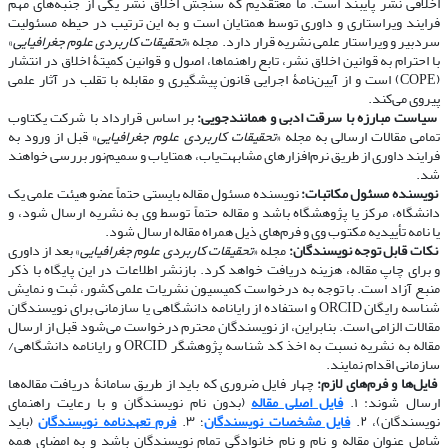
اخلاقی نشر پایبند است. ما معتقدیم که سنجش اخلاق نشر یکی از جنبه‌های مهم
فرایند ویراستاری و داوری توسط همتایان است و به این ترتیب در حیطه مسئولیت
سردبیر و ویراستار علمی نشریه قرار دارد. مجله «
تحقیقات کاربردی علوم جغرافیایی
»
با احترام به قوانین اخلاق نشر، تابع راهنماها، اصول و قوانین کمیتۀ اخلاق در انتشار
(COPE) است و از آیین‌نامۀ اجرایی قانون پیشگیری و مقابله با تقلب در آثار علمی
پیروی می‌کند.
​​​​​​​
سیاست مبارزه با سرقت ادبی و همانندجویی:
بر اساس قرارداد با شرکت یکتاوب
تمامی مقالات ارسالی به مجله «
تحقیقات کاربردی علوم جغرافیایی
» قبل از ورود به
فرایند داوری از طریق نرم‌افزارهای مشابهت‌یاب، همتایاب و سمیم‌نور بررسی خواهند
شد.
​​​​​​​
نویسنده مسئول مکاتبات:
نویسنده مسئول مقاله بایستی حتماً عضو هیئت علمی یک
دانشگاه، مرکز یا پژوهشگاه باشد و مقاله حتماً توسط وی به نشریه ارسال شود، و
یا نامه تأییدیه مکتوب وی و فرم‌های ذیل همراه مقاله ارسال شود.
​​​​​​​
نکات قابل توجه نویسندگان:
مجله «
تحقیقات کاربردی علوم جغرافیایی
» بعد از داوری
و برای چاپ مقاله، هزینه دریافت خواهد کرد. بازنشر اطلاعات در این پایگاه با ذکر
منبع آزاد است. با توجه به درخواست کمیسیون نشریات علمی کشور، ثبت و نمایش
شناسه رایگان ORCID و استفاده از رایانامه دانشگاهی یا سازمانی برای نویسندگان
مقالات الزامی است. بنابراین، از نویسندگان محترم درخواست می‌شود قبل از ارسال
مقاله به نشریه نسبت به اخذ کد شناسه پژوهشگر ORCID و رایانامه دانشگاهی/
سازمانی اقدام نمایند.
​​​​​​​
فایل‌ها و فرم‌های لازم:
چهار فایل ضروری که باید از طریق سامانۀ دریافت مقاله‌ها
ارسال شوند: ۱.
فایل اصلی مقاله
(بدون نام نویسندگان و با رعایت راهنمای
نویسندگان)، ۲.
فایل مشخصات نویسندگان
؛ ۳.
فرم تعهدنامه نویسندگان
(باید
شامل عنوان مقاله و نام و نام خانوادگی تمام نویسندگان باشد و به امضای همه