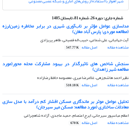
شهر اهواز با استفاده از روش‌های آماری و شبکه عصبی مصنوعی
شماره جاری:
دوره 26، شماره 81، تابستان 1405
مدلسازی عوامل مؤثر بر تاب‌آوری شهری در برابر مخاطره زمین‌لرزه
(مطالعه موردی: پارس آباد مغان)
آیت جهانبانی، علی شماعی، حبیب اله فصیحی، طاهر پریزادی
مشاهده مقاله
اصل مقاله
547.77 K
سنجش شاخص های تاثیرگذار در بهبود مشارکت محله محور(مورد
مطالعه شهر زاهدان)
نظیر احمد هاشم زهی، غلامرضا میری، معصومه حافظ رضازاده
مشاهده مقاله
اصل مقاله
510.18 K
تحلیل عوامل موثر بر ماندگاری مسکن اقشار کم درآمد با مدل سازی
معادلات ساختاری (مورد مطالعه: مسکن مهر سیرجان)
اعظم عباسپور سیرجانی، ایرج اعتصام، حمید ماجدی، آزاده شاهچراغی
مشاهده مقاله
اصل مقاله
670 K