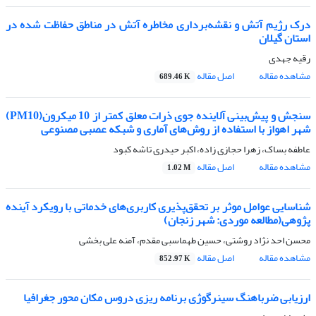
درک رژیم آتش و نقشه‌برداری مخاطره آتش در مناطق حفاظت شده در
استان گیلان
رقیه جهدی
مشاهده مقاله
اصل مقاله
689.46 K
سنجش و پیش‌بینی آلاینده جوی ذرات معلق کمتر از 10 میکرون(PM10)
شهر اهواز با استفاده از روش‌های آماری و شبکه عصبی مصنوعی
عاطفه بساک، زهرا حجازی زاده، اکبر حیدری تاشه کبود
مشاهده مقاله
اصل مقاله
1.02 M
شناسایی عوامل موثر بر تحقق‌پذیری کاربری‌های خدماتی با رویکرد آینده
پژوهی(مطالعه موردی: شهر زنجان)
محسن احد نژاد روشتی، حسین طهماسبی مقدم، آمنه علی بخشی
مشاهده مقاله
اصل مقاله
852.97 K
ارزیابی ضرباهنگ سینرگوژی برنامه ریزی دروس مکان محور جغرافیا