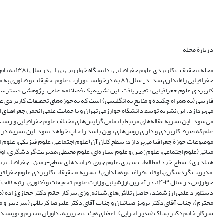
دربارۀ مجله
مجله «تحقیقات کاربردی علوم جغر
جغرافیایی راه‌اندازی شد. در سال ۸۹ به درخواست وزارت علوم تحقیقات و فنا
کاربردی علوم جغرافیایی» تغییر یافت. این نشریه یک فصلنامه علمی‌-پژوهشی دسترسی 
فارسی (به همراه چکیده و منابع به انگلیسی) است که به حوزه‌های تحقیقات کاربردی ع
می‌پردازد. این نشریه توسط دانشگاه خوارزمی تهران و با حمایت علمی انجمن جغرافیای ا
می‌شود. این نشریه مقاله‌های مرتبط با تمامی گرایش‌های مختلف علوم جغرافیایی و رشته‌
علم که صرفا کاربردی و دارای روش‌های نوین باشد را چاپ خواهد نمود. این نشریه در
موضوعات حوزۀ جغرافیا می‌پردازد: سطح کلان آن (علوم اجتماعی، علوم فیزیکی، علوم 
میانی (علوم اجتماعی، علوم زمین و علوم سیاره‌ای، علوم محیطی،مدیریت گردشگری، او
هتلداری)، سطح خرد (مطالعات شهری،علوم جوی، فرایندهای سطح-زمین ، جغرافیا، برنا
مدیریت گردشگری، اوقات فراغت و هتلداری). نشریه «تحقیقات کاربردی علوم جغرافیا
خوارزمی در سال ۱۴۰۳، در آخرین ارزشیابی وزارت علوم، تحقیقات و فناوری، رتبه (
دستاورد علمی ارزشمند، حاصل تلاش‌های شبانه‌روزی سرکار خانم دکتر حجازی‌زاده (
محترم)، جناب آقای دکتر پرویز ضیائیان و جناب آقای دکتر علیرضا کربلائی (سردبیر و 
سرکار خانم دکتر بساک (مدیر اجرایی)، اعضای هیئت تحریریه، داوران محترم و نویسندگ