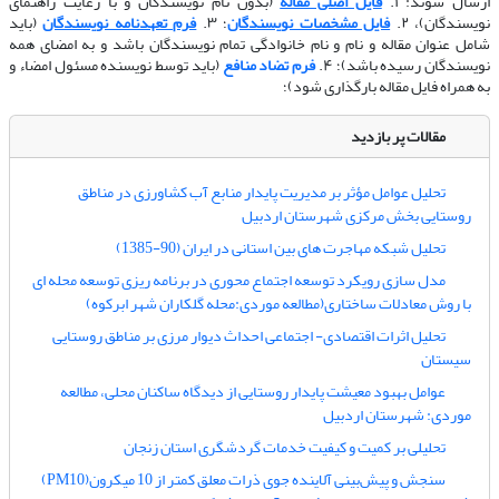
ارسال شوند: ۱.
فایل اصلی مقاله
(بدون نام نویسندگان و با رعایت راهنمای
نویسندگان)، ۲.
فایل مشخصات نویسندگان
؛ ۳.
فرم تعهدنامه نویسندگان
(باید
شامل عنوان مقاله و نام و نام خانوادگی تمام نویسندگان باشد و به امضای همه
نویسندگان رسیده باشد)؛ ۴.
فرم تضاد منافع
(باید توسط نویسنده مسئول امضاء و
به همراه فایل مقاله بارگذاری شود)؛
مقالات پر بازدید
تحلیل عوامل مؤثر بر مدیریت پایدار منابع آب کشاورزی در مناطق
روستایی بخش مرکزی شهرستان اردبیل
تحلیل شبکه مهاجرت های بین استانی در ایران (90-1385)
مدل سازی رویکرد توسعه اجتماع محوری در برنامه ریزی توسعه محله ای
با روش معادلات ساختاری(مطالعه موردی:محله گلکاران شهر ابرکوه)
تحلیل اثرات اقتصادی- اجتماعی احداث دیوار مرزی بر مناطق روستایی
سیستان
عوامل بهبود معیشت پایدار روستایی از دیدگاه ساکنان محلی، مطالعه
موردی: شهرستان اردبیل
تحلیلی بر کمیت و کیفیت خدمات گردشگری استان زنجان
سنجش و پیش‌بینی آلاینده جوی ذرات معلق کمتر از 10 میکرون(PM10)