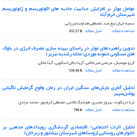
عوامل موثر بر افزایش جذابیت جاذبه های اکوتوریسم و ژئوتوریسم
شهرستان خرم آباد
سمیه جهان تیغ مند، مصطفی هداوندمیرزایی
مشاهده مقاله
اصل مقاله
432.27 K
تدوین راهبردهای موثر در راستای بهینه سازی مصرف انرژی در بلوک
های مسکونی (نمونه موردی: محله رشدیه تبریز)
آرزو مومنیان، مرتضی میرغلامی، آزیتا بلالی اسکویی، آیدا ملکی
مشاهده مقاله
اصل مقاله
550.46 K
تحلیل آماری بارش‌های سنگین ایران در زمان وقوع گرمایش ناگهانی
پوشن‌سپهر
ثریا دریکوند، بهروز نصیری، هوشنگ قائمی، مصطفی کرم پور، محمد مرادی
مشاهده مقاله
اصل مقاله
798 K
تحلیل اثرات اجتماعی- اقتصادی گردشگری رویدادهای مذهبی بر
خانوارهای روستایی (روستاهای شهرستان نیشابور و زبرخان)