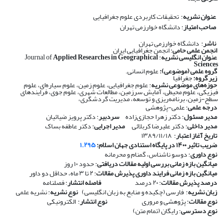
عنوان نشریه
: تحقیقات کاربردی علوم جغرافیایی
صاحب امتیاز
: دانشگاه خوارزمی تهران
ناشر
: دانشگاه خوارزمی تهران
انجمن علمی حامی
: انجمن جغرافیایی ایران
عنوان انگلیسی نشریه
: Journal of
Applied Researches in Geographical
Sciences
گروه علمی (موضوعی):
علوم انسانی.
زیر گروه:
جغرافیا
حوزه‌های موضوعی نشریه
: علوم جغرافیایی، علوم زمین، علوم سیاره‌ای، علوم
فیزیکی، علوم محیطی، آمایش سرزمین، مطالعات شهری، علوم جوی، فرایندهای
سطح-زمین، برنامه‌ریزی و توسعه، مدیریت گردشگری،
درجه علمی
: علمی-پژوهشی
مدیر مسئول
: دکتر زهرا حجازی‌زاده
سردبیر
: دکتر پرویز ضیائیان
مدیر داخلی
: دکتر علیرضا کربلائی
مدیر اجرایی
: دکتر عاطفه بساک
تاریخ آغاز اعتبار
: ۱۳۸۹/۱۱/۱۸
ضریب تاثیر ۱۴۰۰ در پایگاه استنادی جهان اسلام:
۱.۲۹۵
نوع داوری
: دوسو ناشناس، گمنام و محرمانه
​​​​​​​
میانگین بازه زمانی بررسی اولیه مقالات دریافتی
: حدود ۱۰ روز
​​​​​​​
میانگین بازه زمانی فرایند داوری پذیرش مقالات
: ۲ تا ۳ ماه، حداقل دو داور
​​​​​​​
درصد پذیرش مقالات
: ۲۰ درصد
​​​​​​​
فاصله انتشار
: فصلنامه
​​​​​​​
زبان نشریه
: فارسی (چکیده و منابع به زبان انگلیسی)
​​​​​​​
نوع نشریه
: نشریه علمی
​​​​​​​
نوع مقالات
: پژوهشی و مروری
​​​​​​​
نوع انتشار
: الکترونیکی
​​​​​​​
نوع دسترسی
: رایگان (تمام متن)