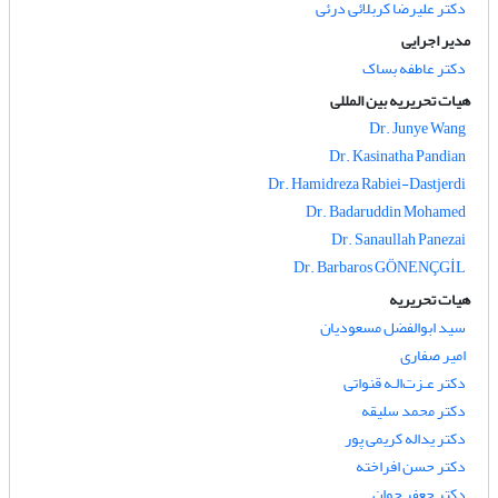
دکتر علیرضا کربلائی درئی
مدیر اجرایی
دکتر عاطفه بساک
هیات تحریریه بین المللی
Dr. Junye Wang
Dr. Kasinatha Pandian
Dr. Hamidreza Rabiei-Dastjerdi
Dr. Badaruddin Mohamed
Dr. Sanaullah Panezai
Dr. Barbaros GÖNENÇGİL
هیات تحریریه
سید ابوالفضل مسعودیان
امیر صفاری
دکتر عـزت‌الـه قنواتی
دکتر محمد سلیقه
دکتر یداله کریمی پور
دکتر حسن افراخته
دکتر جعفر جوان