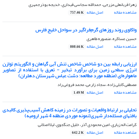
زهرا قربانعلی مزرجی، حمدالله سجاسی قیداری، خدیجه بوذرجمهری
مشاهده مقاله
اصل مقاله
757.46 K
واکاوی روند روزهای گرم‌فراگیر در سواحل خلیج فارس
حسین عساکره، منصوره طاهری
مشاهده مقاله
اصل مقاله
808.66 K
ارزیابی رابطه بین دو شاخص شاخص تنش آبی گیاهان و الگوریتم توازن
انرژی سطحی زمین برای برآورد تبخیر - تعرق با استفاده از تصاویر
ماهواره‌ای (منطقه مورد مطالعه: دشت عباس شهرستان دهلران)
مصطفی کابلی زاده، سجاد زارعی، محمد فروغی راد
مشاهده مقاله
اصل مقاله
1.49 M
تحلیلی بر ارتباط واقعیات و تصورات در زمینه کاهش آسیب‌پذیری کالبدی
بافتهای مسئله‌دار شهری(نمونه موردی منطقه 4 شهر ارومیه)
کرامت اله زیاری، امین محمودی آذر، خلیل جنگجوی، لیلا اصلانی
مشاهده مقاله
اصل مقاله
642.2 K