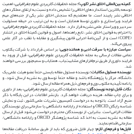
​​​​​​​
کمیته بین‌المللی اخلاق نشر (کوپ):
مجله «
تحقیقات کاربردی علوم جغرافیایی
» اهمیت
توسعه بالاترین استانداردهای اخلاقی را تشخیص داده و نسبت به ارتقای عملکردهای
اخلاقی نشر پایبند است. ما معتقدیم که سنجش اخلاق نشر یکی از جنبه‌های مهم
فرایند ویراستاری و داوری توسط همتایان است و به این ترتیب در حیطه مسئولیت
سردبیر و ویراستار علمی نشریه قرار دارد. مجله «
تحقیقات کاربردی علوم جغرافیایی
»
با احترام به قوانین اخلاق نشر، تابع راهنماها، اصول و قوانین کمیتۀ اخلاق در انتشار
(COPE) است و از آیین‌نامۀ اجرایی قانون پیشگیری و مقابله با تقلب در آثار علمی
پیروی می‌کند.
​​​​​​​
سیاست مبارزه با سرقت ادبی و همانندجویی:
بر اساس قرارداد با شرکت یکتاوب
تمامی مقالات ارسالی به مجله «
تحقیقات کاربردی علوم جغرافیایی
» قبل از ورود به
فرایند داوری از طریق نرم‌افزارهای مشابهت‌یاب، همتایاب و سمیم‌نور بررسی خواهند
شد.
​​​​​​​
نویسنده مسئول مکاتبات:
نویسنده مسئول مقاله بایستی حتماً عضو هیئت علمی یک
دانشگاه، مرکز یا پژوهشگاه باشد و مقاله حتماً توسط وی به نشریه ارسال شود، و
یا نامه تأییدیه مکتوب وی و فرم‌های ذیل همراه مقاله ارسال شود.
​​​​​​​
نکات قابل توجه نویسندگان:
مجله «
تحقیقات کاربردی علوم جغرافیایی
» بعد از داوری
و برای چاپ مقاله، هزینه دریافت خواهد کرد. بازنشر اطلاعات در این پایگاه با ذکر
منبع آزاد است. با توجه به درخواست کمیسیون نشریات علمی کشور، ثبت و نمایش
شناسه رایگان ORCID و استفاده از رایانامه دانشگاهی یا سازمانی برای نویسندگان
مقالات الزامی است. بنابراین، از نویسندگان محترم درخواست می‌شود قبل از ارسال
مقاله به نشریه نسبت به اخذ کد شناسه پژوهشگر ORCID و رایانامه دانشگاهی/
سازمانی اقدام نمایند.
​​​​​​​
فایل‌ها و فرم‌های لازم:
چهار فایل ضروری که باید از طریق سامانۀ دریافت مقاله‌ها