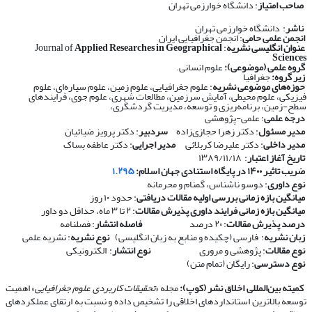
صاحب امتیاز
: دانشگاه خوارزمی تهران
ناشر
: دانشگاه خوارزمی تهران
انجمن علمی حامی
: انجمن جغرافیایی ایران
عنوان انگلیسی نشریه
: Journal of
Applied Researches in Geographical
Sciences
گروه علمی (موضوعی):
علوم انسانی.
زیر گروه:
جغرافیا
حوزه‌های موضوعی نشریه
: علوم جغرافیایی، علوم زمین، علوم سیاره‌ای، علوم
فیزیکی، علوم محیطی، آمایش سرزمین، مطالعات شهری، علوم جوی، فرایندهای
سطح-زمین، برنامه‌ریزی و توسعه، مدیریت گردشگری،
درجه علمی
: علمی-پژوهشی
مدیر مسئول
: دکتر زهرا حجازی‌زاده
سردبیر
: دکتر پرویز ضیائیان
مدیر داخلی
: دکتر علیرضا کربلائی
مدیر اجرایی
: دکتر عاطفه بساک
تاریخ آغاز اعتبار
: ۱۳۸۹/۱۱/۱۸
ضریب تاثیر ۱۴۰۰ در پایگاه استنادی جهان اسلام:
۱.۲۹۵
نوع داوری
: دوسو ناشناس، گمنام و محرمانه
​​​​​​​
میانگین بازه زمانی بررسی اولیه مقالات دریافتی
: حدود ۱۰ روز
​​​​​​​
میانگین بازه زمانی فرایند داوری پذیرش مقالات
: ۲ تا ۳ ماه، حداقل دو داور
​​​​​​​
درصد پذیرش مقالات
: ۲۰ درصد
​​​​​​​
فاصله انتشار
: فصلنامه
​​​​​​​
زبان نشریه
: فارسی (چکیده و منابع به زبان انگلیسی)
​​​​​​​
نوع نشریه
: نشریه علمی
​​​​​​​
نوع مقالات
: پژوهشی و مروری
​​​​​​​
نوع انتشار
: الکترونیکی
​​​​​​​
نوع دسترسی
: رایگان (تمام متن)
​​​​​​​
کمیته بین‌المللی اخلاق نشر (کوپ):
مجله «
تحقیقات کاربردی علوم جغرافیایی
» اهمیت
توسعه بالاترین استانداردهای اخلاقی را تشخیص داده و نسبت به ارتقای عملکردهای