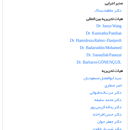
مدیر اجرایی
دکتر عاطفه بساک
هیات تحریریه بین المللی
Dr. Junye Wang
Dr. Kasinatha Pandian
Dr. Hamidreza Rabiei-Dastjerdi
Dr. Badaruddin Mohamed
Dr. Sanaullah Panezai
Dr. Barbaros GÖNENÇGİL
هیات تحریریه
سید ابوالفضل مسعودیان
امیر صفاری
دکتر عـزت‌الـه قنواتی
دکتر محمد سلیقه
دکتر یداله کریمی پور
دکتر حسن افراخته
دکتر جعفر جوان
دکتر شهریار خالدی