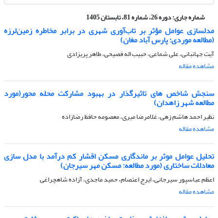
شماره جاری:
دوره 26، شماره 81، تابستان 1405
مدلسازی عوامل مؤثر بر تاب‌آوری شهری در برابر مخاطره زمین‌لرزه
(مطالعه موردی: پارس آباد مغان)
آیت جهانبانی، علی شماعی، حبیب اله فصیحی، طاهر پریزادی
مشاهده مقاله
سنجش شاخص های تاثیرگذار در بهبود مشارکت محله محور(مورد
مطالعه شهر زاهدان)
نظیر احمد هاشم زهی، غلامرضا میری، معصومه حافظ رضازاده
مشاهده مقاله
تحلیل عوامل موثر بر ماندگاری مسکن اقشار کم درآمد با مدل سازی
معادلات ساختاری (مورد مطالعه: مسکن مهر سیرجان)
اعظم عباسپور سیرجانی، ایرج اعتصام، حمید ماجدی، آزاده شاهچراغی
مشاهده مقاله