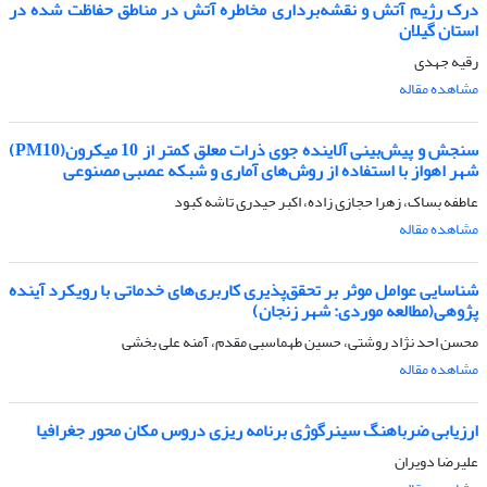
درک رژیم آتش و نقشه‌برداری مخاطره آتش در مناطق حفاظت شده در
استان گیلان
رقیه جهدی
مشاهده مقاله
سنجش و پیش‌بینی آلاینده جوی ذرات معلق کمتر از 10 میکرون(PM10)
شهر اهواز با استفاده از روش‌های آماری و شبکه عصبی مصنوعی
عاطفه بساک، زهرا حجازی زاده، اکبر حیدری تاشه کبود
مشاهده مقاله
شناسایی عوامل موثر بر تحقق‌پذیری کاربری‌های خدماتی با رویکرد آینده
پژوهی(مطالعه موردی: شهر زنجان)
محسن احد نژاد روشتی، حسین طهماسبی مقدم، آمنه علی بخشی
مشاهده مقاله
ارزیابی ضرباهنگ سینرگوژی برنامه ریزی دروس مکان محور جغرافیا
علیرضا دویران