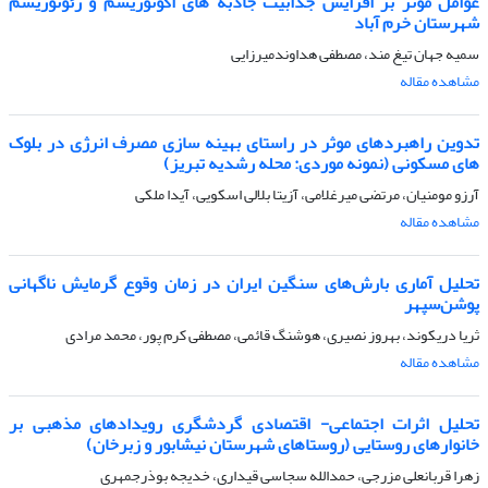
عوامل موثر بر افزایش جذابیت جاذبه های اکوتوریسم و ژئوتوریسم
شهرستان خرم آباد
سمیه جهان تیغ مند، مصطفی هداوندمیرزایی
مشاهده مقاله
تدوین راهبردهای موثر در راستای بهینه سازی مصرف انرژی در بلوک
های مسکونی (نمونه موردی: محله رشدیه تبریز)
آرزو مومنیان، مرتضی میرغلامی، آزیتا بلالی اسکویی، آیدا ملکی
مشاهده مقاله
تحلیل آماری بارش‌های سنگین ایران در زمان وقوع گرمایش ناگهانی
پوشن‌سپهر
ثریا دریکوند، بهروز نصیری، هوشنگ قائمی، مصطفی کرم پور، محمد مرادی
مشاهده مقاله
تحلیل اثرات اجتماعی- اقتصادی گردشگری رویدادهای مذهبی بر
خانوارهای روستایی (روستاهای شهرستان نیشابور و زبرخان)
زهرا قربانعلی مزرجی، حمدالله سجاسی قیداری، خدیجه بوذرجمهری