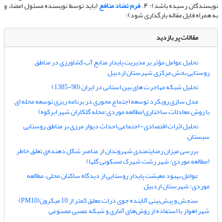
نویسندگان رسیده باشد)؛ ۴.
فرم تضاد منافع
(باید توسط نویسنده مسئول امضاء و
به همراه فایل مقاله بارگذاری شود)؛
مقالات پر بازدید
تحلیل عوامل مؤثر بر مدیریت پایدار منابع آب کشاورزی در مناطق
روستایی بخش مرکزی شهرستان اردبیل
تحلیل شبکه مهاجرت های بین استانی در ایران (90-1385)
مدل سازی رویکرد توسعه اجتماع محوری در برنامه ریزی توسعه محله ای
با روش معادلات ساختاری(مطالعه موردی:محله گلکاران شهر ابرکوه)
تحلیل اثرات اقتصادی- اجتماعی احداث دیوار مرزی بر مناطق روستایی
سیستان
بررسی میزان رضایتمندی شهروندان از عناصر شکل دهنده‌ی تعلق خاطر
(مطالعه موردی: شهر رشت شهرک مسکونی گلها)
عوامل بهبود معیشت پایدار روستایی از دیدگاه ساکنان محلی، مطالعه
موردی: شهرستان اردبیل
سنجش و پیش‌بینی آلاینده جوی ذرات معلق کمتر از 10 میکرون(PM10)
شهر اهواز با استفاده از روش‌های آماری و شبکه عصبی مصنوعی