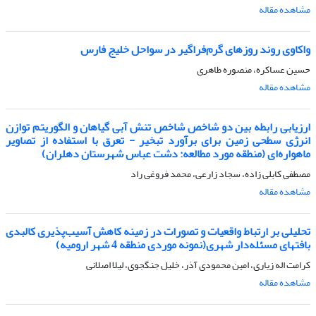
مشاهده مقاله
واکاوی روند روزهای گرم‌فراگیر در سواحل خلیج فارس
حسین عساکره، منصوره طاهری
مشاهده مقاله
ارزیابی رابطه بین دو شاخص شاخص تنش آبی گیاهان و الگوریتم توازن
انرژی سطحی زمین برای برآورد تبخیر - تعرق با استفاده از تصاویر
ماهواره‌ای (منطقه مورد مطالعه: دشت عباس شهرستان دهلران)
مصطفی کابلی زاده، سجاد زارعی، محمد فروغی راد
مشاهده مقاله
تحلیلی بر ارتباط واقعیات و تصورات در زمینه کاهش آسیب‌پذیری کالبدی
بافتهای مسئله‌دار شهری(نمونه موردی منطقه 4 شهر ارومیه)
کرامت اله زیاری، امین محمودی آذر، خلیل جنگجوی، لیلا اصلانی
مشاهده مقاله