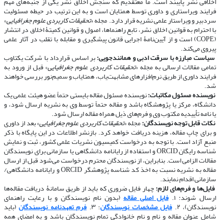
اخلاقی نشر پایبند است. ما معتقدیم که سنجش اخلاق نشر یکی از جنبه‌های مهم
فرایند ویراستاری و داوری توسط همتایان است و به این ترتیب در حیطه مسئولیت
سردبیر و ویراستار علمی نشریه قرار دارد. مجله «
تحقیقات کاربردی علوم جغرافیایی
»
با احترام به قوانین اخلاق نشر، تابع راهنماها، اصول و قوانین کمیتۀ اخلاق در انتشار
(COPE) است و از آیین‌نامۀ اجرایی قانون پیشگیری و مقابله با تقلب در آثار علمی
پیروی می‌کند.
​​​​​​​
سیاست مبارزه با سرقت ادبی و همانندجویی:
بر اساس قرارداد با شرکت یکتاوب
تمامی مقالات ارسالی به مجله «
تحقیقات کاربردی علوم جغرافیایی
» قبل از ورود به
فرایند داوری از طریق نرم‌افزارهای مشابهت‌یاب، همتایاب و سمیم‌نور بررسی خواهند
شد.
​​​​​​​
نویسنده مسئول مکاتبات:
نویسنده مسئول مقاله بایستی حتماً عضو هیئت علمی یک
دانشگاه، مرکز یا پژوهشگاه باشد و مقاله حتماً توسط وی به نشریه ارسال شود، و
یا نامه تأییدیه مکتوب وی و فرم‌های ذیل همراه مقاله ارسال شود.
​​​​​​​
نکات قابل توجه نویسندگان:
مجله «
تحقیقات کاربردی علوم جغرافیایی
» بعد از داوری
و برای چاپ مقاله، هزینه دریافت خواهد کرد. بازنشر اطلاعات در این پایگاه با ذکر
منبع آزاد است. با توجه به درخواست کمیسیون نشریات علمی کشور، ثبت و نمایش
شناسه رایگان ORCID و استفاده از رایانامه دانشگاهی یا سازمانی برای نویسندگان
مقالات الزامی است. بنابراین، از نویسندگان محترم درخواست می‌شود قبل از ارسال
مقاله به نشریه نسبت به اخذ کد شناسه پژوهشگر ORCID و رایانامه دانشگاهی/
سازمانی اقدام نمایند.
​​​​​​​
فایل‌ها و فرم‌های لازم:
چهار فایل ضروری که باید از طریق سامانۀ دریافت مقاله‌ها
ارسال شوند: ۱.
فایل اصلی مقاله
(بدون نام نویسندگان و با رعایت راهنمای
نویسندگان)، ۲.
فایل مشخصات نویسندگان
؛ ۳.
فرم تعهدنامه نویسندگان
(باید
شامل عنوان مقاله و نام و نام خانوادگی تمام نویسندگان باشد و به امضای همه