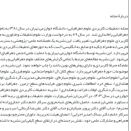
دربارۀ مجله
مجله «تحقیقات کاربردی علوم جغر
جغرافیایی راه‌اندازی شد. در سال ۸۹ به درخواست وزارت علوم تحقیقات و فنا
کاربردی علوم جغرافیایی» تغییر یافت. این نشریه یک فصلنامه علمی‌-پژوهشی دسترسی 
فارسی (به همراه چکیده و منابع به انگلیسی) است که به حوزه‌های تحقیقات کاربردی ع
می‌پردازد. این نشریه توسط دانشگاه خوارزمی تهران و با حمایت علمی انجمن جغرافیای ا
می‌شود. این نشریه مقاله‌های مرتبط با تمامی گرایش‌های مختلف علوم جغرافیایی و رشته‌
علم که صرفا کاربردی و دارای روش‌های نوین باشد را چاپ خواهد نمود. این نشریه در
موضوعات حوزۀ جغرافیا می‌پردازد: سطح کلان آن (علوم اجتماعی، علوم فیزیکی، علوم 
میانی (علوم اجتماعی، علوم زمین و علوم سیاره‌ای، علوم محیطی،مدیریت گردشگری، او
هتلداری)، سطح خرد (مطالعات شهری،علوم جوی، فرایندهای سطح-زمین ، جغرافیا، برنا
مدیریت گردشگری، اوقات فراغت و هتلداری). نشریه «تحقیقات کاربردی علوم جغرافیا
خوارزمی در سال ۱۴۰۳، در آخرین ارزشیابی وزارت علوم، تحقیقات و فناوری، رتبه (
دستاورد علمی ارزشمند، حاصل تلاش‌های شبانه‌روزی سرکار خانم دکتر حجازی‌زاده (
محترم)، جناب آقای دکتر پرویز ضیائیان و جناب آقای دکتر علیرضا کربلائی (سردبیر و 
سرکار خانم دکتر بساک (مدیر اجرایی)، اعضای هیئت تحریریه، داوران محترم و نویسندگ
همراهی و مشارکت علمی خود، نقش برجسته‌ای در ارتقای سطح کیفی این نشریه داشته‌ا