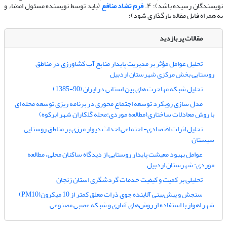
نویسندگان رسیده باشد)؛ ۴.
فرم تضاد منافع
(باید توسط نویسنده مسئول امضاء و
به همراه فایل مقاله بارگذاری شود)؛
مقالات پر بازدید
تحلیل عوامل مؤثر بر مدیریت پایدار منابع آب کشاورزی در مناطق
روستایی بخش مرکزی شهرستان اردبیل
تحلیل شبکه مهاجرت های بین استانی در ایران (90-1385)
مدل سازی رویکرد توسعه اجتماع محوری در برنامه ریزی توسعه محله ای
با روش معادلات ساختاری(مطالعه موردی:محله گلکاران شهر ابرکوه)
تحلیل اثرات اقتصادی- اجتماعی احداث دیوار مرزی بر مناطق روستایی
سیستان
عوامل بهبود معیشت پایدار روستایی از دیدگاه ساکنان محلی، مطالعه
موردی: شهرستان اردبیل
تحلیلی بر کمیت و کیفیت خدمات گردشگری استان زنجان
سنجش و پیش‌بینی آلاینده جوی ذرات معلق کمتر از 10 میکرون(PM10)
شهر اهواز با استفاده از روش‌های آماری و شبکه عصبی مصنوعی