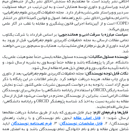
اخلاقی نشر پایبند است. ما معتقدیم که سنجش اخلاق نشر یکی از جنبه‌های مهم
فرایند ویراستاری و داوری توسط همتایان است و به این ترتیب در حیطه مسئولیت
سردبیر و ویراستار علمی نشریه قرار دارد. مجله «
تحقیقات کاربردی علوم جغرافیایی
»
با احترام به قوانین اخلاق نشر، تابع راهنماها، اصول و قوانین کمیتۀ اخلاق در انتشار
(COPE) است و از آیین‌نامۀ اجرایی قانون پیشگیری و مقابله با تقلب در آثار علمی
پیروی می‌کند.
​​​​​​​
سیاست مبارزه با سرقت ادبی و همانندجویی:
بر اساس قرارداد با شرکت یکتاوب
تمامی مقالات ارسالی به مجله «
تحقیقات کاربردی علوم جغرافیایی
» قبل از ورود به
فرایند داوری از طریق نرم‌افزارهای مشابهت‌یاب، همتایاب و سمیم‌نور بررسی خواهند
شد.
​​​​​​​
نویسنده مسئول مکاتبات:
نویسنده مسئول مقاله بایستی حتماً عضو هیئت علمی یک
دانشگاه، مرکز یا پژوهشگاه باشد و مقاله حتماً توسط وی به نشریه ارسال شود، و
یا نامه تأییدیه مکتوب وی و فرم‌های ذیل همراه مقاله ارسال شود.
​​​​​​​
نکات قابل توجه نویسندگان:
مجله «
تحقیقات کاربردی علوم جغرافیایی
» بعد از داوری
و برای چاپ مقاله، هزینه دریافت خواهد کرد. بازنشر اطلاعات در این پایگاه با ذکر
منبع آزاد است. با توجه به درخواست کمیسیون نشریات علمی کشور، ثبت و نمایش
شناسه رایگان ORCID و استفاده از رایانامه دانشگاهی یا سازمانی برای نویسندگان
مقالات الزامی است. بنابراین، از نویسندگان محترم درخواست می‌شود قبل از ارسال
مقاله به نشریه نسبت به اخذ کد شناسه پژوهشگر ORCID و رایانامه دانشگاهی/
سازمانی اقدام نمایند.
​​​​​​​
فایل‌ها و فرم‌های لازم:
چهار فایل ضروری که باید از طریق سامانۀ دریافت مقاله‌ها
ارسال شوند: ۱.
فایل اصلی مقاله
(بدون نام نویسندگان و با رعایت راهنمای
نویسندگان)، ۲.
فایل مشخصات نویسندگان
؛ ۳.
فرم تعهدنامه نویسندگان
(باید
شامل عنوان مقاله و نام و نام خانوادگی تمام نویسندگان باشد و به امضای همه