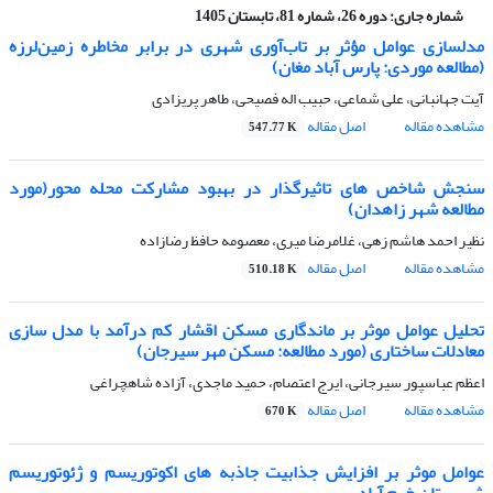
شماره جاری:
دوره 26، شماره 81، تابستان 1405
مدلسازی عوامل مؤثر بر تاب‌آوری شهری در برابر مخاطره زمین‌لرزه
(مطالعه موردی: پارس آباد مغان)
آیت جهانبانی، علی شماعی، حبیب اله فصیحی، طاهر پریزادی
مشاهده مقاله
اصل مقاله
547.77 K
سنجش شاخص های تاثیرگذار در بهبود مشارکت محله محور(مورد
مطالعه شهر زاهدان)
نظیر احمد هاشم زهی، غلامرضا میری، معصومه حافظ رضازاده
مشاهده مقاله
اصل مقاله
510.18 K
تحلیل عوامل موثر بر ماندگاری مسکن اقشار کم درآمد با مدل سازی
معادلات ساختاری (مورد مطالعه: مسکن مهر سیرجان)
اعظم عباسپور سیرجانی، ایرج اعتصام، حمید ماجدی، آزاده شاهچراغی
مشاهده مقاله
اصل مقاله
670 K
عوامل موثر بر افزایش جذابیت جاذبه های اکوتوریسم و ژئوتوریسم
شهرستان خرم آباد