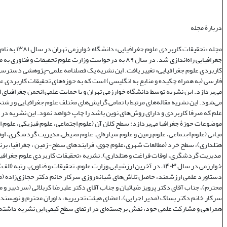
دربارۀ مجله
مجله «تحقیقات کاربردی علوم جغر
جغرافیایی راه‌اندازی شد. در سال ۸۹ به درخواست وزارت علوم تحقیقات و فنا
کاربردی علوم جغرافیایی» تغییر یافت. این نشریه یک فصلنامه علمی‌-پژوهشی دسترسی 
فارسی (به همراه چکیده و منابع به انگلیسی) است که به حوزه‌های تحقیقات کاربردی ع
می‌پردازد. این نشریه توسط دانشگاه خوارزمی تهران و با حمایت علمی انجمن جغرافیای ا
می‌شود. این نشریه مقاله‌های مرتبط با تمامی گرایش‌های مختلف علوم جغرافیایی و رشته‌
علم که صرفا کاربردی و دارای روش‌های نوین باشد را چاپ خواهد نمود. این نشریه در
موضوعات حوزۀ جغرافیا می‌پردازد: سطح کلان آن (علوم اجتماعی، علوم فیزیکی، علوم 
میانی (علوم اجتماعی، علوم زمین و علوم سیاره‌ای، علوم محیطی،مدیریت گردشگری، او
هتلداری)، سطح خرد (مطالعات شهری،علوم جوی، فرایندهای سطح-زمین ، جغرافیا، برنا
مدیریت گردشگری، اوقات فراغت و هتلداری). نشریه «تحقیقات کاربردی علوم جغرافیا
خوارزمی در سال ۱۴۰۳، در آخرین ارزشیابی وزارت علوم، تحقیقات و فناوری، رتبه (
دستاورد علمی ارزشمند، حاصل تلاش‌های شبانه‌روزی سرکار خانم دکتر حجازی‌زاده (
محترم)، جناب آقای دکتر پرویز ضیائیان و جناب آقای دکتر علیرضا کربلائی (سردبیر و 
سرکار خانم دکتر بساک (مدیر اجرایی)، اعضای هیئت تحریریه، داوران محترم و نویسندگ
همراهی و مشارکت علمی خود، نقش برجسته‌ای در ارتقای سطح کیفی این نشریه داشته‌ا