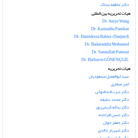
دکتر عاطفه بساک
هیات تحریریه بین المللی
Dr. Junye Wang
Dr. Kasinatha Pandian
Dr. Hamidreza Rabiei-Dastjerdi
Dr. Badaruddin Mohamed
Dr. Sanaullah Panezai
Dr. Barbaros GÖNENÇGİL
هیات تحریریه
سید ابوالفضل مسعودیان
امیر صفاری
دکتر عـزت‌الـه قنواتی
دکتر محمد سلیقه
دکتر یداله کریمی پور
دکتر حسن افراخته
دکتر جعفر جوان
دکتر شهریار خالدی
دکتر کرامت اله زیاری