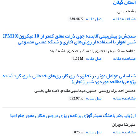
استان گیلان
رقیه جهدی
مشاهده مقاله
اصل مقاله
689.46 K
سنجش و پیش‌بینی آلاینده جوی ذرات معلق کمتر از 10 میکرون(PM10)
شهر اهواز با استفاده از روش‌های آماری و شبکه عصبی مصنوعی
عاطفه بساک، زهرا حجازی زاده، اکبر حیدری تاشه کبود
مشاهده مقاله
اصل مقاله
1.02 M
شناسایی عوامل موثر بر تحقق‌پذیری کاربری‌های خدماتی با رویکرد آینده
پژوهی(مطالعه موردی: شهر زنجان)
محسن احد نژاد روشتی، حسین طهماسبی مقدم، آمنه علی بخشی
مشاهده مقاله
اصل مقاله
852.97 K
ارزیابی ضرباهنگ سینرگوژی برنامه ریزی دروس مکان محور جغرافیا
علیرضا دویران
مشاهده مقاله
اصل مقاله
875 K