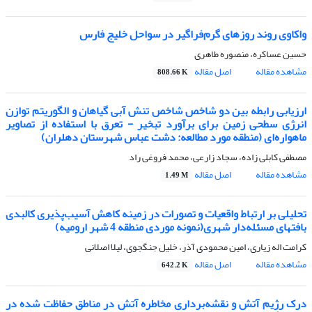
واکاوی روند روزهای گرم‌فراگیر در سواحل خلیج فارس
حسین عساکره، منصوره طاهری
مشاهده مقاله
اصل مقاله
808.66 K
ارزیابی رابطه بین دو شاخص شاخص تنش آبی گیاهان و الگوریتم توازن
انرژی سطحی زمین برای برآورد تبخیر - تعرق با استفاده از تصاویر
ماهواره‌ای (منطقه مورد مطالعه: دشت عباس شهرستان دهلران)
مصطفی کابلی زاده، سجاد زارعی، محمد فروغی راد
مشاهده مقاله
اصل مقاله
1.49 M
تحلیلی بر ارتباط واقعیات و تصورات در زمینه کاهش آسیب‌پذیری کالبدی
بافتهای مسئله‌دار شهری(نمونه موردی منطقه 4 شهر ارومیه)
کرامت اله زیاری، امین محمودی آذر، خلیل جنگجوی، لیلا اصلانی
مشاهده مقاله
اصل مقاله
642.2 K
درک رژیم آتش و نقشه‌برداری مخاطره آتش در مناطق حفاظت شده در