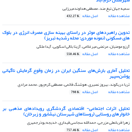
سمیه جهان تیغ مند، مصطفی هداوندمیرزایی
مشاهده مقاله
اصل مقاله
432.27 K
تدوین راهبردهای موثر در راستای بهینه سازی مصرف انرژی در بلوک
های مسکونی (نمونه موردی: محله رشدیه تبریز)
آرزو مومنیان، مرتضی میرغلامی، آزیتا بلالی اسکویی، آیدا ملکی
مشاهده مقاله
اصل مقاله
550.46 K
تحلیل آماری بارش‌های سنگین ایران در زمان وقوع گرمایش ناگهانی
پوشن‌سپهر
ثریا دریکوند، بهروز نصیری، هوشنگ قائمی، مصطفی کرم پور، محمد مرادی
مشاهده مقاله
اصل مقاله
798 K
تحلیل اثرات اجتماعی- اقتصادی گردشگری رویدادهای مذهبی بر
خانوارهای روستایی (روستاهای شهرستان نیشابور و زبرخان)
زهرا قربانعلی مزرجی، حمدالله سجاسی قیداری، خدیجه بوذرجمهری
مشاهده مقاله
اصل مقاله
757.46 K