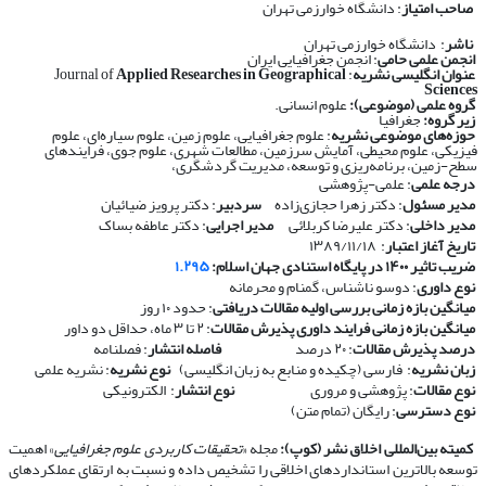
صاحب امتیاز
: دانشگاه خوارزمی تهران
ناشر
: دانشگاه خوارزمی تهران
انجمن علمی حامی
: انجمن جغرافیایی ایران
عنوان انگلیسی نشریه
: Journal of
Applied Researches in Geographical
Sciences
گروه علمی (موضوعی):
علوم انسانی.
زیر گروه:
جغرافیا
حوزه‌های موضوعی نشریه
: علوم جغرافیایی، علوم زمین، علوم سیاره‌ای، علوم
فیزیکی، علوم محیطی، آمایش سرزمین، مطالعات شهری، علوم جوی، فرایندهای
سطح-زمین، برنامه‌ریزی و توسعه، مدیریت گردشگری،
درجه علمی
: علمی-پژوهشی
مدیر مسئول
: دکتر زهرا حجازی‌زاده
سردبیر
: دکتر پرویز ضیائیان
مدیر داخلی
: دکتر علیرضا کربلائی
مدیر اجرایی
: دکتر عاطفه بساک
تاریخ آغاز اعتبار
: ۱۳۸۹/۱۱/۱۸
ضریب تاثیر ۱۴۰۰ در پایگاه استنادی جهان اسلام:
۱.۲۹۵
نوع داوری
: دوسو ناشناس، گمنام و محرمانه
​​​​​​​
میانگین بازه زمانی بررسی اولیه مقالات دریافتی
: حدود ۱۰ روز
​​​​​​​
میانگین بازه زمانی فرایند داوری پذیرش مقالات
: ۲ تا ۳ ماه، حداقل دو داور
​​​​​​​
درصد پذیرش مقالات
: ۲۰ درصد
​​​​​​​
فاصله انتشار
: فصلنامه
​​​​​​​
زبان نشریه
: فارسی (چکیده و منابع به زبان انگلیسی)
​​​​​​​
نوع نشریه
: نشریه علمی
​​​​​​​
نوع مقالات
: پژوهشی و مروری
​​​​​​​
نوع انتشار
: الکترونیکی
​​​​​​​
نوع دسترسی
: رایگان (تمام متن)
​​​​​​​
کمیته بین‌المللی اخلاق نشر (کوپ):
مجله «
تحقیقات کاربردی علوم جغرافیایی
» اهمیت
توسعه بالاترین استانداردهای اخلاقی را تشخیص داده و نسبت به ارتقای عملکردهای