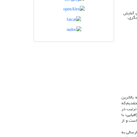
ی، آمایش
شگری،
بالاترین
تقدیم که
ترتیب در
فیایی
» با
ن اخلاق نشر، تابع راهنماها، اصول و قوانین کمیتۀ اخلاق در انتشار (COPE) است و از
رسالی به