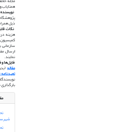
مجله «
تحق
همتایاب و
​​​​​​​
نویسنده 
پژوهشگاه 
ذیل همراه
​​​​​​​
نکات قاب
هزینه دری
سازمانی ب
نمایند.
​​​​​​​
فایل‌ها و 
مقاله
(بدون
تعهدنامه 
نویسندگان
بارگذاری 
مقا
تح
شهرستا
تحل