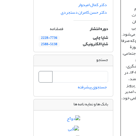
دکتر کمال امیدوار
علوم
دکتر حسن کامران دستجردی
قات
ان
یی
دوره انتشار
فصلنامه
 می‌شود.
شاپا چاپی
2228-7736
م که صرفا
شاپا الکترونیکی
2588-5138
وزۀ
اجتماعی،
جستجو
شگری،
اوقات فراغت و هتلداری). نشریه «تحقیقات کاربردی علوم جغرافیایی» دانشگاه خوارزمی در سال ۱۴۰۳، در
مند،
پرویز
جستجوی پیشرفته
 (مدیر
لمی خود،
بانک ها و نمایه نامه ها