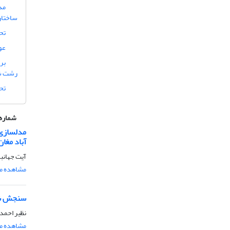
مد
ساختار
تح
عو
بر
رشت شه
تح
شماره 
مدلسازی 
آباد مغان
آیت جهانب
مشاهده مق
سنجش شاخ
نظیر احمد
مشاهده مق