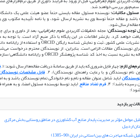
یقات کاربردی علوم جغرافیایی
» قبل از ورود به فرایند داوری از طریق نرم‌افزارهای مش
 سمیم‌نور بررسی خواهند شد.
مسئول مکاتبات:
نویسنده مسئول مقاله بایستی حتماً عضو هیئت علمی یک دانشگاه،
باشد و مقاله حتماً توسط وی به نشریه ارسال شود، و یا نامه تأییدیه مکتوب وی و
 مقاله ارسال شود.
ل توجه نویسندگان:
مجله «
تحقیقات کاربردی علوم جغرافیایی
» بعد از داوری و برای چ
افت خواهد کرد. بازنشر اطلاعات در این پایگاه با ذکر منبع آزاد است. با توجه به
کمیسیون نشریات علمی کشور، ثبت و نمایش شناسه رایگان ORCID و استفاد
رای نویسندگان مقالات الزامی است. بنابراین، از نویسندگان محترم درخواست می‌شو
ارسال مقاله به نشریه نسبت به اخذ کد شناسه پژوهشگر ORCID و رایانامه
فرم‌های لازم:
چهار فایل ضروری که باید از طریق سامانۀ دریافت مقاله‌ها ارسال شوند: ۱.
ف
 نام نویسندگان و با رعایت راهنمای نویسندگان)، ۲.
فایل مشخصات نویسندگان
نویسندگان
(باید شامل عنوان مقاله و نام و نام خانوادگی تمام نویسندگان باشد و به 
 رسیده باشد)؛ ۴.
فرم تضاد منافع
(باید توسط نویسنده مسئول امضاء و به همراه فا
شود)؛
لات پر بازدید
لیل عوامل مؤثر بر مدیریت پایدار منابع آب کشاورزی در مناطق روستایی بخش مرکزی
ن اردبیل
یل شبکه مهاجرت های بین استانی در ایران (90-1385)