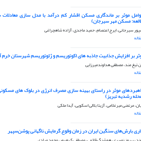
امل موثر بر ماندگاری مسکن اقشار کم درآمد با مدل سازی معادلات 
العه: مسکن مهر سیرجان)
پور سیرجانی، ایرج اعتصام، حمید ماجدی، آزاده شاهچراغی
اله
ثر بر افزایش جذابیت جاذبه های اکوتوریسم و ژئوتوریسم شهرستان خرم آب
 تیغ مند، مصطفی هداوندمیرزایی
اله
هبردهای موثر در راستای بهینه سازی مصرف انرژی در بلوک های مسکونی
حله رشدیه تبریز)
ان، مرتضی میرغلامی، آزیتا بلالی اسکویی، آیدا ملکی
اله
اری بارش‌های سنگین ایران در زمان وقوع گرمایش ناگهانی پوشن‌سپهر
وند، بهروز نصیری، هوشنگ قائمی، مصطفی کرم پور، محمد مرادی