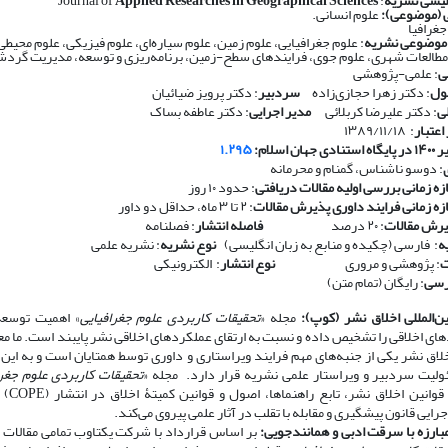
لیسی نشریه
: Journal of
Applied Researches in Geographical Sciences
 (موضوعی):
علوم انسانی.
جغرافیا
 موضوعی نشریه
: علوم جغرافیایی، علوم زمین، علوم سیاره‌ای، علوم فیزیکی، علوم محیط
طالعات شهری، علوم جوی، فرایندهای سطح-زمین، برنامه‌ریزی و توسعه، مدیریت گرد
ی
: علمی-پژوهشی
ول
: دکتر زهرا حجازی‌زاده
سردبیر
: دکتر پرویز ضیائیان
ی
: دکتر علیرضا کربلائی
مدیر اجرایی
: دکتر عاطفه بساک
اعتبار
: ۱۳۸۹/۱۱/۱۸
ان اسلام:
۱.۲۹۵
: دوسو ناشناس، گمنام و محرمانه
زه زمانی بررسی اولیه مقالات دریافتی
: حدود ۱۰ روز
ازه زمانی فرایند داوری پذیرش مقالات
: ۲ تا ۳ ماه، حداقل دو داور
رش مقالات
: ۲۰ درصد
​​​​​​​
فاصله انتشار
: فصلنامه
ه
: فارسی (چکیده و منابع به زبان انگلیسی)
​​​​​​​
نوع نشریه
: نشریه علمی
ت
: پژوهشی و مروری
​​​​​​​
نوع انتشار
: الکترونیکی
رسی
: رایگان (تمام متن)
ن‌المللی اخلاق نشر (کوپ):
مجله «
تحقیقات کاربردی علوم جغرافیایی
» اهمیت توسعه 
های اخلاقی را تشخیص داده و نسبت به ارتقای عملکردهای اخلاقی نشر پایبند است. ما مع
ق نشر یکی از جنبه‌های مهم فرایند ویراستاری و داوری توسط همتایان است و به این 
لیت سردبیر و ویراستار علمی نشریه قرار دارد. مجله «
تحقیقات کاربردی علوم جغرا
احترام به قوانی
اجرایی قانون پیشگیری و مقابله با تقلب در آثار علمی پیروی می‌کند.
ارزه با سرقت ادبی و همانندجویی:
بر اساس قرارداد با شرکت یکتاوب تمامی مقالات ا