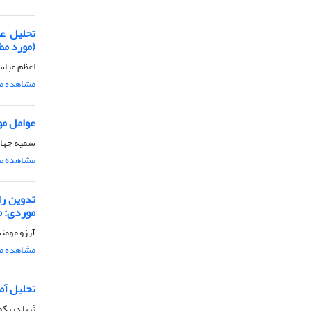
تحلیل عو
(مورد مط
اعظم عباس
مشاهده مق
عوامل مو
سمیه جهان
مشاهده مق
تدوین را
موردی: م
آرزو مومنی
مشاهده مق
تحلیل آم
ثریا دریک