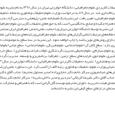
مجله «تحقیقات کاربردی علوم جغرافیایی» دانشگاه خوارزمی تهران در سال ۱۳۸۱ به نام نشریه 
جغرافیایی راه‌اندازی شد. در سال ۸۹ به درخواست وزارت علوم تحقیقات و فناوری به مجله «تحقی
لوم جغرافیایی» تغییر یافت. این نشریه یک فصلنامه علمی‌-پژوهشی دسترسی آزاد به زب
 همراه چکیده و منابع به انگلیسی) است که به حوزه‌های تحقیقات کاربردی علوم جغرافیا
. این نشریه توسط دانشگاه خوارزمی تهران و با حمایت علمی انجمن جغرافیای ایران منتشر
مقاله‌های مرتبط با تمامی گرایش‌های مختلف علوم جغرافیایی و رشته‌های مرتبط با این عل
 دارای روش‌های نوین باشد را چاپ خواهد نمود. این نشریه در سه سطح به موضوعات ح
ی‌پردازد: سطح کلان آن (علوم اجتماعی، علوم فیزیکی، علوم اجتماعی)، سطح میانی (علوم 
 و علوم سیاره‌ای، علوم محیطی،مدیریت گردشگری، اوقات فراغت و هتلداری)، سطح خرد
شهری،علوم جوی، فرایندهای سطح-زمین ، جغرافیا، برنامه‌ریزی و توسعه، مدیریت گرد
شیابی وزارت علوم، تحقیقات و فناوری، رتبه (الف) را کسب کرد. این دستاورد علمی ارزش
‌های شبانه‌روزی سرکار خانم دکتر حجازی‌زاده (مدیر مسئول محترم)، جناب آقای دکتر 
 جناب آقای دکتر علیرضا کربلائی (سردبیر و مدیر داخلی نشریه)، سرکار خانم دکتر بساک
اعضای هیئت تحریریه، داوران محترم و نویسندگان گرامی است که با همراهی و مشارکت ع
ه‌ای در ارتقای سطح کیفی این نشریه داشته‌اند.