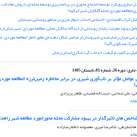
ل سازی رویکرد توسعه اجتماع محوری در برنامه ریزی توسعه محله ای با روش معادلات
ی(مطالعه موردی:محله گلکاران شهر ابرکوه)
لیل اثرات اقتصادی- اجتماعی احداث دیوار مرزی بر مناطق روستایی سیستان
امل بهبود معیشت پایدار روستایی از دیدگاه ساکنان محلی، مطالعه موردی: شهرستان ارد
رسی میزان رضایتمندی شهروندان از عناصر شکل دهنده‌ی تعلق خاطر (مطالعه موردی: ش
رک مسکونی گلها)
لیلی بر کمیت و کیفیت خدمات گردشگری استان زنجان
جاری:
دوره 26، شماره 81، تابستان 1405
عوامل مؤثر بر تاب‌آوری شهری در برابر مخاطره زمین‌لرزه (مطالعه مورد
)
انی، علی شماعی، حبیب اله فصیحی، طاهر پریزادی
اله
ص های تاثیرگذار در بهبود مشارکت محله محور(مورد مطالعه شهر زاهدا
 هاشم زهی، غلامرضا میری، معصومه حافظ رضازاده
اله