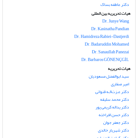
دکتر عاطفه بساک
هیات تحریریه بین المللی
Dr. Junye Wang
Dr. Kasinatha Pandian
Dr. Hamidreza Rabiei-Dastjerdi
Dr. Badaruddin Mohamed
Dr. Sanaullah Panezai
Dr. Barbaros GÖNENÇGİL
هیات تحریریه
سید ابوالفضل مسعودیان
امیر صفاری
دکتر عـزت‌الـه قنواتی
دکتر محمد سلیقه
دکتر یداله کریمی پور
دکتر حسن افراخته
دکتر جعفر جوان
دکتر شهریار خالدی
دکتر کرامت اله زیاری