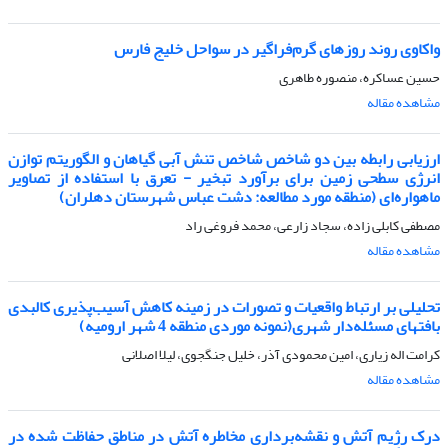
واکاوی روند روزهای گرم‌فراگیر در سواحل خلیج فارس
حسین عساکره، منصوره طاهری
مشاهده مقاله
ارزیابی رابطه بین دو شاخص شاخص تنش آبی گیاهان و الگوریتم توازن
انرژی سطحی زمین برای برآورد تبخیر - تعرق با استفاده از تصاویر
ماهواره‌ای (منطقه مورد مطالعه: دشت عباس شهرستان دهلران)
مصطفی کابلی زاده، سجاد زارعی، محمد فروغی راد
مشاهده مقاله
تحلیلی بر ارتباط واقعیات و تصورات در زمینه کاهش آسیب‌پذیری کالبدی
بافتهای مسئله‌دار شهری(نمونه موردی منطقه 4 شهر ارومیه)
کرامت اله زیاری، امین محمودی آذر، خلیل جنگجوی، لیلا اصلانی
مشاهده مقاله
درک رژیم آتش و نقشه‌برداری مخاطره آتش در مناطق حفاظت شده در