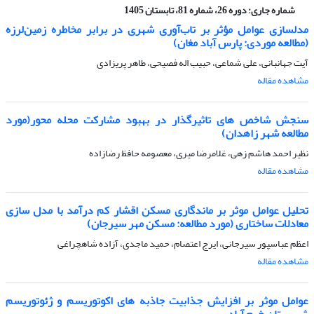
شماره جاری:
دوره 26، شماره 81، تابستان 1405
مدلسازی عوامل مؤثر بر تاب‌آوری شهری در برابر مخاطره زمین‌لرزه
(مطالعه موردی: پارس آباد مغان)
آیت جهانبانی، علی شماعی، حبیب اله فصیحی، طاهر پریزادی
مشاهده مقاله
سنجش شاخص های تاثیرگذار در بهبود مشارکت محله محور(مورد
مطالعه شهر زاهدان)
نظیر احمد هاشم زهی، غلامرضا میری، معصومه حافظ رضازاده
مشاهده مقاله
تحلیل عوامل موثر بر ماندگاری مسکن اقشار کم درآمد با مدل سازی
معادلات ساختاری (مورد مطالعه: مسکن مهر سیرجان)
اعظم عباسپور سیرجانی، ایرج اعتصام، حمید ماجدی، آزاده شاهچراغی
مشاهده مقاله
عوامل موثر بر افزایش جذابیت جاذبه های اکوتوریسم و ژئوتوریسم
شهرستان خرم آباد