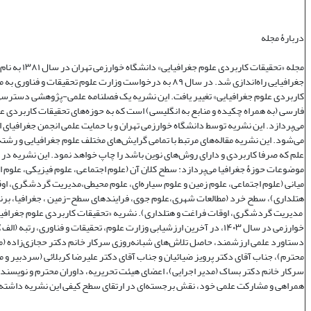
دربارۀ مجله
مجله «تحقیقات کاربردی علوم جغر
جغرافیایی راه‌اندازی شد. در سال ۸۹ به درخواست وزارت علوم تحقیقات و فنا
کاربردی علوم جغرافیایی» تغییر یافت. این نشریه یک فصلنامه علمی‌-پژوهشی دسترسی 
فارسی (به همراه چکیده و منابع به انگلیسی) است که به حوزه‌های تحقیقات کاربردی ع
می‌پردازد. این نشریه توسط دانشگاه خوارزمی تهران و با حمایت علمی انجمن جغرافیای ا
می‌شود. این نشریه مقاله‌های مرتبط با تمامی گرایش‌های مختلف علوم جغرافیایی و رشته‌
علم که صرفا کاربردی و دارای روش‌های نوین باشد را چاپ خواهد نمود. این نشریه در
موضوعات حوزۀ جغرافیا می‌پردازد: سطح کلان آن (علوم اجتماعی، علوم فیزیکی، علوم 
میانی (علوم اجتماعی، علوم زمین و علوم سیاره‌ای، علوم محیطی،مدیریت گردشگری، او
هتلداری)، سطح خرد (مطالعات شهری،علوم جوی، فرایندهای سطح-زمین ، جغرافیا، برنا
مدیریت گردشگری، اوقات فراغت و هتلداری). نشریه «تحقیقات کاربردی علوم جغرافیا
خوارزمی در سال ۱۴۰۳، در آخرین ارزشیابی وزارت علوم، تحقیقات و فناوری، رتبه (
دستاورد علمی ارزشمند، حاصل تلاش‌های شبانه‌روزی سرکار خانم دکتر حجازی‌زاده (
محترم)، جناب آقای دکتر پرویز ضیائیان و جناب آقای دکتر علیرضا کربلائی (سردبیر و 
سرکار خانم دکتر بساک (مدیر اجرایی)، اعضای هیئت تحریریه، داوران محترم و نویسندگ
همراهی و مشارکت علمی خود، نقش برجسته‌ای در ارتقای سطح کیفی این نشریه داشته‌ا