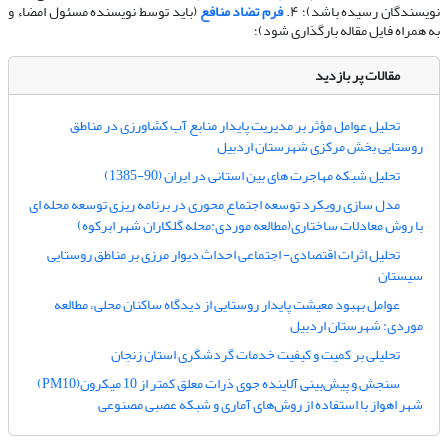
نویسندگان رسیده باشد)؛ ۴.
فرم تضاد منافع
(باید توسط نویسنده مسئول امضاء و
به همراه فایل مقاله بارگذاری شود)؛
مقالات پر بازدید
تحلیل عوامل مؤثر بر مدیریت پایدار منابع آب کشاورزی در مناطق
روستایی بخش مرکزی شهرستان اردبیل
تحلیل شبکه مهاجرت های بین استانی در ایران (90-1385)
مدل سازی رویکرد توسعه اجتماع محوری در برنامه ریزی توسعه محله ای
با روش معادلات ساختاری(مطالعه موردی:محله گلکاران شهر ابرکوه)
تحلیل اثرات اقتصادی- اجتماعی احداث دیوار مرزی بر مناطق روستایی
سیستان
عوامل بهبود معیشت پایدار روستایی از دیدگاه ساکنان محلی، مطالعه
موردی: شهرستان اردبیل
تحلیلی بر کمیت و کیفیت خدمات گردشگری استان زنجان
سنجش و پیش‌بینی آلاینده جوی ذرات معلق کمتر از 10 میکرون(PM10)
شهر اهواز با استفاده از روش‌های آماری و شبکه عصبی مصنوعی