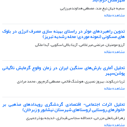
سمیه جهان تیغ مند، مصطفی هداوندمیرزایی
مشاهده مقاله
تدوین راهبردهای موثر در راستای بهینه سازی مصرف انرژی در بلوک
های مسکونی (نمونه موردی: محله رشدیه تبریز)
آرزو مومنیان، مرتضی میرغلامی، آزیتا بلالی اسکویی، آیدا ملکی
مشاهده مقاله
تحلیل آماری بارش‌های سنگین ایران در زمان وقوع گرمایش ناگهانی
پوشن‌سپهر
ثریا دریکوند، بهروز نصیری، هوشنگ قائمی، مصطفی کرم پور، محمد مرادی
مشاهده مقاله
تحلیل اثرات اجتماعی- اقتصادی گردشگری رویدادهای مذهبی بر
خانوارهای روستایی (روستاهای شهرستان نیشابور و زبرخان)
زهرا قربانعلی مزرجی، حمدالله سجاسی قیداری، خدیجه بوذرجمهری
مشاهده مقاله