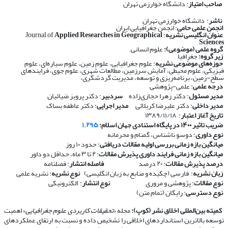
صاحب امتیاز
: دانشگاه خوارزمی تهران
ناشر
: دانشگاه خوارزمی تهران
انجمن علمی حامی
: انجمن جغرافیایی ایران
عنوان انگلیسی نشریه
: Journal of
Applied Researches in Geographical
Sciences
گروه علمی (موضوعی):
علوم انسانی.
زیر گروه:
جغرافیا
حوزه‌های موضوعی نشریه
: علوم جغرافیایی، علوم زمین، علوم سیاره‌ای، علوم
فیزیکی، علوم محیطی، آمایش سرزمین، مطالعات شهری، علوم جوی، فرایندهای
سطح-زمین، برنامه‌ریزی و توسعه، مدیریت گردشگری،
درجه علمی
: علمی-پژوهشی
مدیر مسئول
: دکتر زهرا حجازی‌زاده
سردبیر
: دکتر پرویز ضیائیان
مدیر داخلی
: دکتر علیرضا کربلائی
مدیر اجرایی
: دکتر عاطفه بساک
تاریخ آغاز اعتبار
: ۱۳۸۹/۱۱/۱۸
ضریب تاثیر ۱۴۰۰ در پایگاه استنادی جهان اسلام:
۱.۲۹۵
نوع داوری
: دوسو ناشناس، گمنام و محرمانه
​​​​​​​
میانگین بازه زمانی بررسی اولیه مقالات دریافتی
: حدود ۱۰ روز
​​​​​​​
میانگین بازه زمانی فرایند داوری پذیرش مقالات
: ۲ تا ۳ ماه، حداقل دو داور
​​​​​​​
درصد پذیرش مقالات
: ۲۰ درصد
​​​​​​​
فاصله انتشار
: فصلنامه
​​​​​​​
زبان نشریه
: فارسی (چکیده و منابع به زبان انگلیسی)
​​​​​​​
نوع نشریه
: نشریه علمی
​​​​​​​
نوع مقالات
: پژوهشی و مروری
​​​​​​​
نوع انتشار
: الکترونیکی
​​​​​​​
نوع دسترسی
: رایگان (تمام متن)
​​​​​​​
کمیته بین‌المللی اخلاق نشر (کوپ):
مجله «
تحقیقات کاربردی علوم جغرافیایی
» اهمیت
توسعه بالاترین استانداردهای اخلاقی را تشخیص داده و نسبت به ارتقای عملکردهای