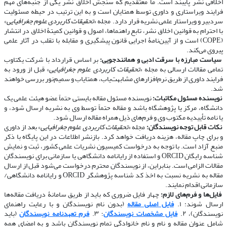
اخلاقی نشر پایبند است. ما معتقدیم که سنجش اخلاق نشر یکی از جنبه‌های مهم
فرایند ویراستاری و داوری توسط همتایان است و به این ترتیب در حیطه مسئولیت
سردبیر و ویراستار علمی نشریه قرار دارد. مجله «
تحقیقات کاربردی علوم جغرافیایی
»
با احترام به قوانین اخلاق نشر، تابع راهنماها، اصول و قوانین کمیتۀ اخلاق در انتشار
(COPE) است و از آیین‌نامۀ اجرایی قانون پیشگیری و مقابله با تقلب در آثار علمی
پیروی می‌کند.
​​​​​​​
سیاست مبارزه با سرقت ادبی و همانندجویی:
بر اساس قرارداد با شرکت یکتاوب
تمامی مقالات ارسالی به مجله «
تحقیقات کاربردی علوم جغرافیایی
» قبل از ورود به
فرایند داوری از طریق نرم‌افزارهای مشابهت‌یاب، همتایاب و سمیم‌نور بررسی خواهند
شد.
​​​​​​​
نویسنده مسئول مکاتبات:
نویسنده مسئول مقاله بایستی حتماً عضو هیئت علمی یک
دانشگاه، مرکز یا پژوهشگاه باشد و مقاله حتماً توسط وی به نشریه ارسال شود، و
یا نامه تأییدیه مکتوب وی و فرم‌های ذیل همراه مقاله ارسال شود.
​​​​​​​
نکات قابل توجه نویسندگان:
مجله «
تحقیقات کاربردی علوم جغرافیایی
» بعد از داوری
و برای چاپ مقاله، هزینه دریافت خواهد کرد. بازنشر اطلاعات در این پایگاه با ذکر
منبع آزاد است. با توجه به درخواست کمیسیون نشریات علمی کشور، ثبت و نمایش
شناسه رایگان ORCID و استفاده از رایانامه دانشگاهی یا سازمانی برای نویسندگان
مقالات الزامی است. بنابراین، از نویسندگان محترم درخواست می‌شود قبل از ارسال
مقاله به نشریه نسبت به اخذ کد شناسه پژوهشگر ORCID و رایانامه دانشگاهی/
سازمانی اقدام نمایند.
​​​​​​​
فایل‌ها و فرم‌های لازم:
چهار فایل ضروری که باید از طریق سامانۀ دریافت مقاله‌ها
ارسال شوند: ۱.
فایل اصلی مقاله
(بدون نام نویسندگان و با رعایت راهنمای
نویسندگان)، ۲.
فایل مشخصات نویسندگان
؛ ۳.
فرم تعهدنامه نویسندگان
(باید
شامل عنوان مقاله و نام و نام خانوادگی تمام نویسندگان باشد و به امضای همه