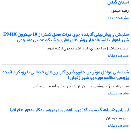
استان گیلان
رقیه جهدی
مشاهده مقاله
سنجش و پیش‌بینی آلاینده جوی ذرات معلق کمتر از 10 میکرون(PM10)
شهر اهواز با استفاده از روش‌های آماری و شبکه عصبی مصنوعی
عاطفه بساک، زهرا حجازی زاده، اکبر حیدری تاشه کبود
مشاهده مقاله
شناسایی عوامل موثر بر تحقق‌پذیری کاربری‌های خدماتی با رویکرد آینده
پژوهی(مطالعه موردی: شهر زنجان)
محسن احد نژاد روشتی، حسین طهماسبی مقدم، آمنه علی بخشی
مشاهده مقاله
ارزیابی ضرباهنگ سینرگوژی برنامه ریزی دروس مکان محور جغرافیا
علیرضا دویران
مشاهده مقاله