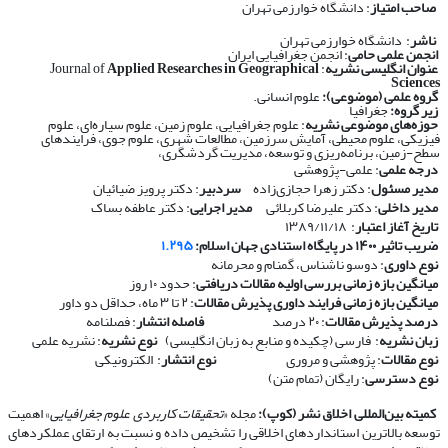
صاحب امتیاز
: دانشگاه خوارزمی تهران
ناشر
: دانشگاه خوارزمی تهران
انجمن علمی حامی
: انجمن جغرافیایی ایران
عنوان انگلیسی نشریه
: Journal of
Applied Researches in Geographical
Sciences
گروه علمی (موضوعی):
علوم انسانی.
زیر گروه:
جغرافیا
حوزه‌های موضوعی نشریه
: علوم جغرافیایی، علوم زمین، علوم سیاره‌ای، علوم
فیزیکی، علوم محیطی، آمایش سرزمین، مطالعات شهری، علوم جوی، فرایندهای
سطح-زمین، برنامه‌ریزی و توسعه، مدیریت گردشگری،
درجه علمی
: علمی-پژوهشی
مدیر مسئول
: دکتر زهرا حجازی‌زاده
سردبیر
: دکتر پرویز ضیائیان
مدیر داخلی
: دکتر علیرضا کربلائی
مدیر اجرایی
: دکتر عاطفه بساک
تاریخ آغاز اعتبار
: ۱۳۸۹/۱۱/۱۸
ضریب تاثیر ۱۴۰۰ در پایگاه استنادی جهان اسلام:
۱.۲۹۵
نوع داوری
: دوسو ناشناس، گمنام و محرمانه
​​​​​​​
میانگین بازه زمانی بررسی اولیه مقالات دریافتی
: حدود ۱۰ روز
​​​​​​​
میانگین بازه زمانی فرایند داوری پذیرش مقالات
: ۲ تا ۳ ماه، حداقل دو داور
​​​​​​​
درصد پذیرش مقالات
: ۲۰ درصد
​​​​​​​
فاصله انتشار
: فصلنامه
​​​​​​​
زبان نشریه
: فارسی (چکیده و منابع به زبان انگلیسی)
​​​​​​​
نوع نشریه
: نشریه علمی
​​​​​​​
نوع مقالات
: پژوهشی و مروری
​​​​​​​
نوع انتشار
: الکترونیکی
​​​​​​​
نوع دسترسی
: رایگان (تمام متن)
​​​​​​​
کمیته بین‌المللی اخلاق نشر (کوپ):
مجله «
تحقیقات کاربردی علوم جغرافیایی
» اهمیت
توسعه بالاترین استانداردهای اخلاقی را تشخیص داده و نسبت به ارتقای عملکردهای