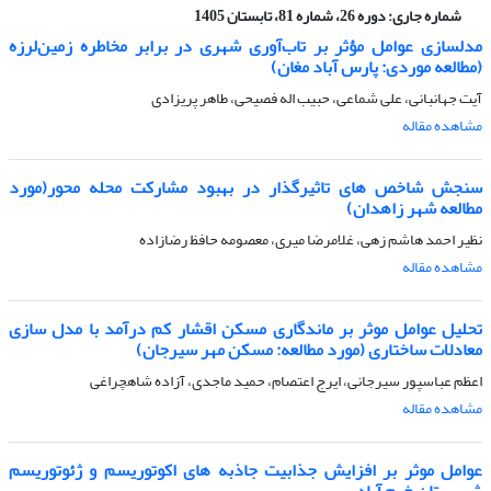
شماره جاری:
دوره 26، شماره 81، تابستان 1405
مدلسازی عوامل مؤثر بر تاب‌آوری شهری در برابر مخاطره زمین‌لرزه
(مطالعه موردی: پارس آباد مغان)
آیت جهانبانی، علی شماعی، حبیب اله فصیحی، طاهر پریزادی
مشاهده مقاله
سنجش شاخص های تاثیرگذار در بهبود مشارکت محله محور(مورد
مطالعه شهر زاهدان)
نظیر احمد هاشم زهی، غلامرضا میری، معصومه حافظ رضازاده
مشاهده مقاله
تحلیل عوامل موثر بر ماندگاری مسکن اقشار کم درآمد با مدل سازی
معادلات ساختاری (مورد مطالعه: مسکن مهر سیرجان)
اعظم عباسپور سیرجانی، ایرج اعتصام، حمید ماجدی، آزاده شاهچراغی
مشاهده مقاله
عوامل موثر بر افزایش جذابیت جاذبه های اکوتوریسم و ژئوتوریسم
شهرستان خرم آباد