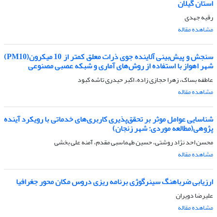
استان گیلان
رقیه جهدی
مشاهده مقاله
سنجش و پیش‌بینی آلاینده جوی ذرات معلق کمتر از 10 میکرون(PM10)
شهر اهواز با استفاده از روش‌های آماری و شبکه عصبی مصنوعی
عاطفه بساک، زهرا حجازی زاده، اکبر حیدری تاشه کبود
مشاهده مقاله
شناسایی عوامل موثر بر تحقق‌پذیری کاربری‌های خدماتی با رویکرد آینده
پژوهی(مطالعه موردی: شهر زنجان)
محسن احد نژاد روشتی، حسین طهماسبی مقدم، آمنه علی بخشی
مشاهده مقاله
ارزیابی ضرباهنگ سینرگوژی برنامه ریزی دروس مکان محور جغرافیا
علیرضا دویران
مشاهده مقاله