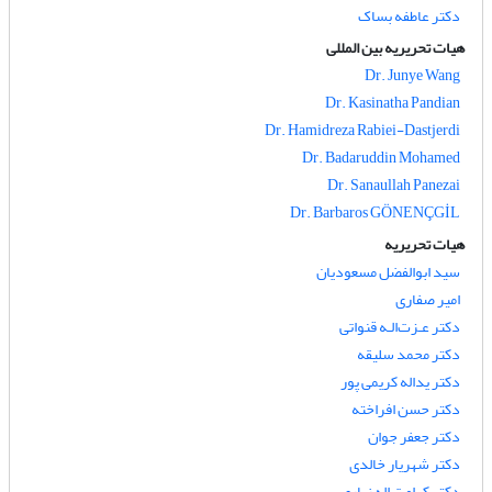
دکتر عاطفه بساک
هیات تحریریه بین المللی
Dr. Junye Wang
Dr. Kasinatha Pandian
Dr. Hamidreza Rabiei-Dastjerdi
Dr. Badaruddin Mohamed
Dr. Sanaullah Panezai
Dr. Barbaros GÖNENÇGİL
هیات تحریریه
سید ابوالفضل مسعودیان
امیر صفاری
دکتر عـزت‌الـه قنواتی
دکتر محمد سلیقه
دکتر یداله کریمی پور
دکتر حسن افراخته
دکتر جعفر جوان
دکتر شهریار خالدی
دکتر کرامت اله زیاری