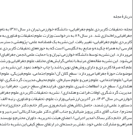
دربارۀ مجله
مجله «تحقیقات کاربردی علوم جغر
جغرافیایی راه‌اندازی شد. در سال ۸۹ به درخواست وزارت علوم تحقیقات و فنا
کاربردی علوم جغرافیایی» تغییر یافت. این نشریه یک فصلنامه علمی‌-پژوهشی دسترسی 
فارسی (به همراه چکیده و منابع به انگلیسی) است که به حوزه‌های تحقیقات کاربردی ع
می‌پردازد. این نشریه توسط دانشگاه خوارزمی تهران و با حمایت علمی انجمن جغرافیای ا
می‌شود. این نشریه مقاله‌های مرتبط با تمامی گرایش‌های مختلف علوم جغرافیایی و رشته‌
علم که صرفا کاربردی و دارای روش‌های نوین باشد را چاپ خواهد نمود. این نشریه در
موضوعات حوزۀ جغرافیا می‌پردازد: سطح کلان آن (علوم اجتماعی، علوم فیزیکی، علوم 
میانی (علوم اجتماعی، علوم زمین و علوم سیاره‌ای، علوم محیطی،مدیریت گردشگری، او
هتلداری)، سطح خرد (مطالعات شهری،علوم جوی، فرایندهای سطح-زمین ، جغرافیا، برنا
مدیریت گردشگری، اوقات فراغت و هتلداری). نشریه «تحقیقات کاربردی علوم جغرافیا
خوارزمی در سال ۱۴۰۳، در آخرین ارزشیابی وزارت علوم، تحقیقات و فناوری، رتبه (
دستاورد علمی ارزشمند، حاصل تلاش‌های شبانه‌روزی سرکار خانم دکتر حجازی‌زاده (
محترم)، جناب آقای دکتر پرویز ضیائیان و جناب آقای دکتر علیرضا کربلائی (سردبیر و 
سرکار خانم دکتر بساک (مدیر اجرایی)، اعضای هیئت تحریریه، داوران محترم و نویسندگ
همراهی و مشارکت علمی خود، نقش برجسته‌ای در ارتقای سطح کیفی این نشریه داشته‌ا