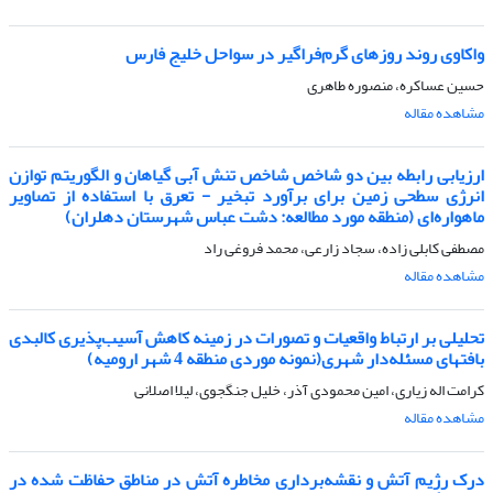
واکاوی روند روزهای گرم‌فراگیر در سواحل خلیج فارس
حسین عساکره، منصوره طاهری
مشاهده مقاله
ارزیابی رابطه بین دو شاخص شاخص تنش آبی گیاهان و الگوریتم توازن
انرژی سطحی زمین برای برآورد تبخیر - تعرق با استفاده از تصاویر
ماهواره‌ای (منطقه مورد مطالعه: دشت عباس شهرستان دهلران)
مصطفی کابلی زاده، سجاد زارعی، محمد فروغی راد
مشاهده مقاله
تحلیلی بر ارتباط واقعیات و تصورات در زمینه کاهش آسیب‌پذیری کالبدی
بافتهای مسئله‌دار شهری(نمونه موردی منطقه 4 شهر ارومیه)
کرامت اله زیاری، امین محمودی آذر، خلیل جنگجوی، لیلا اصلانی
مشاهده مقاله
درک رژیم آتش و نقشه‌برداری مخاطره آتش در مناطق حفاظت شده در