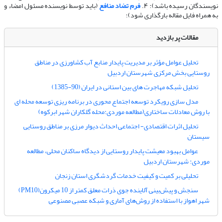
نویسندگان رسیده باشد)؛ ۴.
فرم تضاد منافع
(باید توسط نویسنده مسئول امضاء و
به همراه فایل مقاله بارگذاری شود)؛
مقالات پر بازدید
تحلیل عوامل مؤثر بر مدیریت پایدار منابع آب کشاورزی در مناطق
روستایی بخش مرکزی شهرستان اردبیل
تحلیل شبکه مهاجرت های بین استانی در ایران (90-1385)
مدل سازی رویکرد توسعه اجتماع محوری در برنامه ریزی توسعه محله ای
با روش معادلات ساختاری(مطالعه موردی:محله گلکاران شهر ابرکوه)
تحلیل اثرات اقتصادی- اجتماعی احداث دیوار مرزی بر مناطق روستایی
سیستان
عوامل بهبود معیشت پایدار روستایی از دیدگاه ساکنان محلی، مطالعه
موردی: شهرستان اردبیل
تحلیلی بر کمیت و کیفیت خدمات گردشگری استان زنجان
سنجش و پیش‌بینی آلاینده جوی ذرات معلق کمتر از 10 میکرون(PM10)
شهر اهواز با استفاده از روش‌های آماری و شبکه عصبی مصنوعی