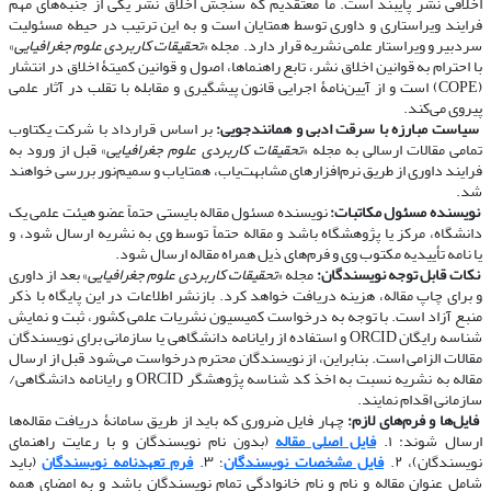
اخلاقی نشر پایبند است. ما معتقدیم که سنجش اخلاق نشر یکی از جنبه‌های مهم
فرایند ویراستاری و داوری توسط همتایان است و به این ترتیب در حیطه مسئولیت
سردبیر و ویراستار علمی نشریه قرار دارد. مجله «
تحقیقات کاربردی علوم جغرافیایی
»
با احترام به قوانین اخلاق نشر، تابع راهنماها، اصول و قوانین کمیتۀ اخلاق در انتشار
(COPE) است و از آیین‌نامۀ اجرایی قانون پیشگیری و مقابله با تقلب در آثار علمی
پیروی می‌کند.
​​​​​​​
سیاست مبارزه با سرقت ادبی و همانندجویی:
بر اساس قرارداد با شرکت یکتاوب
تمامی مقالات ارسالی به مجله «
تحقیقات کاربردی علوم جغرافیایی
» قبل از ورود به
فرایند داوری از طریق نرم‌افزارهای مشابهت‌یاب، همتایاب و سمیم‌نور بررسی خواهند
شد.
​​​​​​​
نویسنده مسئول مکاتبات:
نویسنده مسئول مقاله بایستی حتماً عضو هیئت علمی یک
دانشگاه، مرکز یا پژوهشگاه باشد و مقاله حتماً توسط وی به نشریه ارسال شود، و
یا نامه تأییدیه مکتوب وی و فرم‌های ذیل همراه مقاله ارسال شود.
​​​​​​​
نکات قابل توجه نویسندگان:
مجله «
تحقیقات کاربردی علوم جغرافیایی
» بعد از داوری
و برای چاپ مقاله، هزینه دریافت خواهد کرد. بازنشر اطلاعات در این پایگاه با ذکر
منبع آزاد است. با توجه به درخواست کمیسیون نشریات علمی کشور، ثبت و نمایش
شناسه رایگان ORCID و استفاده از رایانامه دانشگاهی یا سازمانی برای نویسندگان
مقالات الزامی است. بنابراین، از نویسندگان محترم درخواست می‌شود قبل از ارسال
مقاله به نشریه نسبت به اخذ کد شناسه پژوهشگر ORCID و رایانامه دانشگاهی/
سازمانی اقدام نمایند.
​​​​​​​
فایل‌ها و فرم‌های لازم:
چهار فایل ضروری که باید از طریق سامانۀ دریافت مقاله‌ها
ارسال شوند: ۱.
فایل اصلی مقاله
(بدون نام نویسندگان و با رعایت راهنمای
نویسندگان)، ۲.
فایل مشخصات نویسندگان
؛ ۳.
فرم تعهدنامه نویسندگان
(باید
شامل عنوان مقاله و نام و نام خانوادگی تمام نویسندگان باشد و به امضای همه