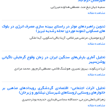
سمیه جهان تیغ مند، مصطفی هداوندمیرزایی
مشاهده مقاله
تدوین راهبردهای موثر در راستای بهینه سازی مصرف انرژی در بلوک
های مسکونی (نمونه موردی: محله رشدیه تبریز)
آرزو مومنیان، مرتضی میرغلامی، آزیتا بلالی اسکویی، آیدا ملکی
مشاهده مقاله
تحلیل آماری بارش‌های سنگین ایران در زمان وقوع گرمایش ناگهانی
پوشن‌سپهر
ثریا دریکوند، بهروز نصیری، هوشنگ قائمی، مصطفی کرم پور، محمد مرادی
مشاهده مقاله
تحلیل اثرات اجتماعی- اقتصادی گردشگری رویدادهای مذهبی بر
خانوارهای روستایی (روستاهای شهرستان نیشابور و زبرخان)
زهرا قربانعلی مزرجی، حمدالله سجاسی قیداری، خدیجه بوذرجمهری
مشاهده مقاله