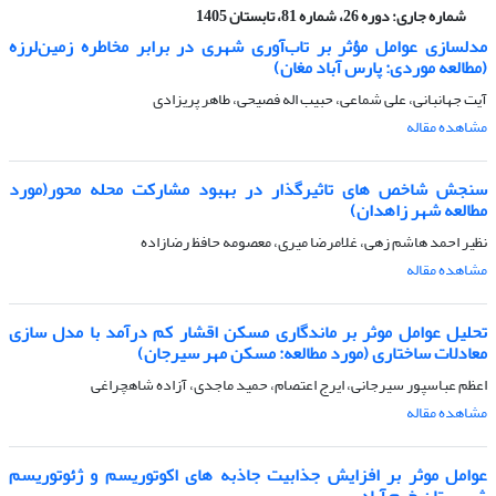
شماره جاری:
دوره 26، شماره 81، تابستان 1405
مدلسازی عوامل مؤثر بر تاب‌آوری شهری در برابر مخاطره زمین‌لرزه
(مطالعه موردی: پارس آباد مغان)
آیت جهانبانی، علی شماعی، حبیب اله فصیحی، طاهر پریزادی
مشاهده مقاله
سنجش شاخص های تاثیرگذار در بهبود مشارکت محله محور(مورد
مطالعه شهر زاهدان)
نظیر احمد هاشم زهی، غلامرضا میری، معصومه حافظ رضازاده
مشاهده مقاله
تحلیل عوامل موثر بر ماندگاری مسکن اقشار کم درآمد با مدل سازی
معادلات ساختاری (مورد مطالعه: مسکن مهر سیرجان)
اعظم عباسپور سیرجانی، ایرج اعتصام، حمید ماجدی، آزاده شاهچراغی
مشاهده مقاله
عوامل موثر بر افزایش جذابیت جاذبه های اکوتوریسم و ژئوتوریسم
شهرستان خرم آباد