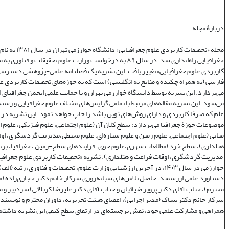
دربارۀ مجله
مجله «تحقیقات کاربردی علوم جغر
جغرافیایی راه‌اندازی شد. در سال ۸۹ به درخواست وزارت علوم تحقیقات و فنا
کاربردی علوم جغرافیایی» تغییر یافت. این نشریه یک فصلنامه علمی‌-پژوهشی دسترسی 
فارسی (به همراه چکیده و منابع به انگلیسی) است که به حوزه‌های تحقیقات کاربردی ع
می‌پردازد. این نشریه توسط دانشگاه خوارزمی تهران و با حمایت علمی انجمن جغرافیای ا
می‌شود. این نشریه مقاله‌های مرتبط با تمامی گرایش‌های مختلف علوم جغرافیایی و رشته‌
علم که صرفا کاربردی و دارای روش‌های نوین باشد را چاپ خواهد نمود. این نشریه در
موضوعات حوزۀ جغرافیا می‌پردازد: سطح کلان آن (علوم اجتماعی، علوم فیزیکی، علوم 
میانی (علوم اجتماعی، علوم زمین و علوم سیاره‌ای، علوم محیطی،مدیریت گردشگری، او
هتلداری)، سطح خرد (مطالعات شهری،علوم جوی، فرایندهای سطح-زمین ، جغرافیا، برنا
مدیریت گردشگری، اوقات فراغت و هتلداری). نشریه «تحقیقات کاربردی علوم جغرافیا
خوارزمی در سال ۱۴۰۳، در آخرین ارزشیابی وزارت علوم، تحقیقات و فناوری، رتبه (
دستاورد علمی ارزشمند، حاصل تلاش‌های شبانه‌روزی سرکار خانم دکتر حجازی‌زاده (
محترم)، جناب آقای دکتر پرویز ضیائیان و جناب آقای دکتر علیرضا کربلائی (سردبیر و 
سرکار خانم دکتر بساک (مدیر اجرایی)، اعضای هیئت تحریریه، داوران محترم و نویسندگ
همراهی و مشارکت علمی خود، نقش برجسته‌ای در ارتقای سطح کیفی این نشریه داشته‌ا