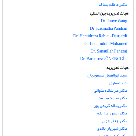
دکتر عاطفه بساک
هیات تحریریه بین المللی
Dr. Junye Wang
Dr. Kasinatha Pandian
Dr. Hamidreza Rabiei-Dastjerdi
Dr. Badaruddin Mohamed
Dr. Sanaullah Panezai
Dr. Barbaros GÖNENÇGİL
هیات تحریریه
سید ابوالفضل مسعودیان
امیر صفاری
دکتر عـزت‌الـه قنواتی
دکتر محمد سلیقه
دکتر یداله کریمی پور
دکتر حسن افراخته
دکتر جعفر جوان
دکتر شهریار خالدی
دکتر کرامت اله زیاری