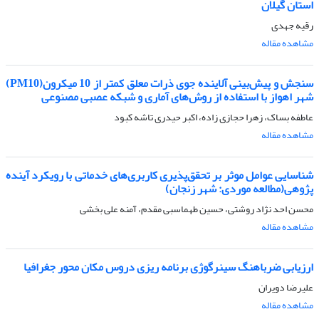
استان گیلان
رقیه جهدی
مشاهده مقاله
سنجش و پیش‌بینی آلاینده جوی ذرات معلق کمتر از 10 میکرون(PM10)
شهر اهواز با استفاده از روش‌های آماری و شبکه عصبی مصنوعی
عاطفه بساک، زهرا حجازی زاده، اکبر حیدری تاشه کبود
مشاهده مقاله
شناسایی عوامل موثر بر تحقق‌پذیری کاربری‌های خدماتی با رویکرد آینده
پژوهی(مطالعه موردی: شهر زنجان)
محسن احد نژاد روشتی، حسین طهماسبی مقدم، آمنه علی بخشی
مشاهده مقاله
ارزیابی ضرباهنگ سینرگوژی برنامه ریزی دروس مکان محور جغرافیا
علیرضا دویران
مشاهده مقاله