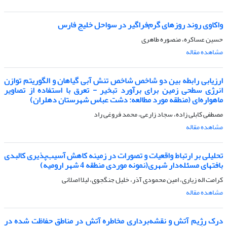
واکاوی روند روزهای گرم‌فراگیر در سواحل خلیج فارس
حسین عساکره، منصوره طاهری
مشاهده مقاله
ارزیابی رابطه بین دو شاخص شاخص تنش آبی گیاهان و الگوریتم توازن
انرژی سطحی زمین برای برآورد تبخیر - تعرق با استفاده از تصاویر
ماهواره‌ای (منطقه مورد مطالعه: دشت عباس شهرستان دهلران)
مصطفی کابلی زاده، سجاد زارعی، محمد فروغی راد
مشاهده مقاله
تحلیلی بر ارتباط واقعیات و تصورات در زمینه کاهش آسیب‌پذیری کالبدی
بافتهای مسئله‌دار شهری(نمونه موردی منطقه 4 شهر ارومیه)
کرامت اله زیاری، امین محمودی آذر، خلیل جنگجوی، لیلا اصلانی
مشاهده مقاله
درک رژیم آتش و نقشه‌برداری مخاطره آتش در مناطق حفاظت شده در