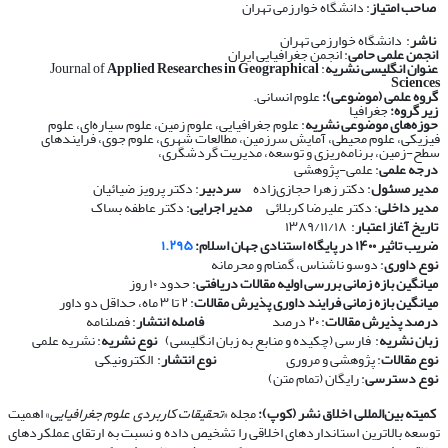
صاحب امتیاز
: دانشگاه خوارزمی تهران
ناشر
: دانشگاه خوارزمی تهران
انجمن علمی حامی
: انجمن جغرافیایی ایران
عنوان انگلیسی نشریه
: Journal of
Applied Researches in Geographical
Sciences
گروه علمی (موضوعی):
علوم انسانی.
زیر گروه:
جغرافیا
حوزه‌های موضوعی نشریه
: علوم جغرافیایی، علوم زمین، علوم سیاره‌ای، علوم
فیزیکی، علوم محیطی، آمایش سرزمین، مطالعات شهری، علوم جوی، فرایندهای
سطح-زمین، برنامه‌ریزی و توسعه، مدیریت گردشگری،
درجه علمی
: علمی-پژوهشی
مدیر مسئول
: دکتر زهرا حجازی‌زاده
سردبیر
: دکتر پرویز ضیائیان
مدیر داخلی
: دکتر علیرضا کربلائی
مدیر اجرایی
: دکتر عاطفه بساک
تاریخ آغاز اعتبار
: ۱۳۸۹/۱۱/۱۸
ضریب تاثیر ۱۴۰۰ در پایگاه استنادی جهان اسلام:
۱.۲۹۵
نوع داوری
: دوسو ناشناس، گمنام و محرمانه
​​​​​​​
میانگین بازه زمانی بررسی اولیه مقالات دریافتی
: حدود ۱۰ روز
​​​​​​​
میانگین بازه زمانی فرایند داوری پذیرش مقالات
: ۲ تا ۳ ماه، حداقل دو داور
​​​​​​​
درصد پذیرش مقالات
: ۲۰ درصد
​​​​​​​
فاصله انتشار
: فصلنامه
​​​​​​​
زبان نشریه
: فارسی (چکیده و منابع به زبان انگلیسی)
​​​​​​​
نوع نشریه
: نشریه علمی
​​​​​​​
نوع مقالات
: پژوهشی و مروری
​​​​​​​
نوع انتشار
: الکترونیکی
​​​​​​​
نوع دسترسی
: رایگان (تمام متن)
​​​​​​​
کمیته بین‌المللی اخلاق نشر (کوپ):
مجله «
تحقیقات کاربردی علوم جغرافیایی
» اهمیت
توسعه بالاترین استانداردهای اخلاقی را تشخیص داده و نسبت به ارتقای عملکردهای