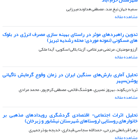
سمیه جهان تیغ مند، مصطفی هداوندمیرزایی
مشاهده مقاله
تدوین راهبردهای موثر در راستای بهینه سازی مصرف انرژی در بلوک
های مسکونی (نمونه موردی: محله رشدیه تبریز)
آرزو مومنیان، مرتضی میرغلامی، آزیتا بلالی اسکویی، آیدا ملکی
مشاهده مقاله
تحلیل آماری بارش‌های سنگین ایران در زمان وقوع گرمایش ناگهانی
پوشن‌سپهر
ثریا دریکوند، بهروز نصیری، هوشنگ قائمی، مصطفی کرم پور، محمد مرادی
مشاهده مقاله
تحلیل اثرات اجتماعی- اقتصادی گردشگری رویدادهای مذهبی بر
خانوارهای روستایی (روستاهای شهرستان نیشابور و زبرخان)
زهرا قربانعلی مزرجی، حمدالله سجاسی قیداری، خدیجه بوذرجمهری
مشاهده مقاله