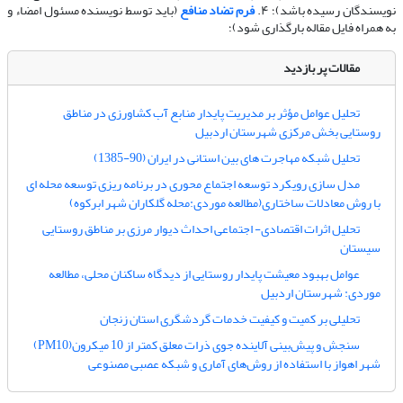
نویسندگان رسیده باشد)؛ ۴.
فرم تضاد منافع
(باید توسط نویسنده مسئول امضاء و
به همراه فایل مقاله بارگذاری شود)؛
مقالات پر بازدید
تحلیل عوامل مؤثر بر مدیریت پایدار منابع آب کشاورزی در مناطق
روستایی بخش مرکزی شهرستان اردبیل
تحلیل شبکه مهاجرت های بین استانی در ایران (90-1385)
مدل سازی رویکرد توسعه اجتماع محوری در برنامه ریزی توسعه محله ای
با روش معادلات ساختاری(مطالعه موردی:محله گلکاران شهر ابرکوه)
تحلیل اثرات اقتصادی- اجتماعی احداث دیوار مرزی بر مناطق روستایی
سیستان
عوامل بهبود معیشت پایدار روستایی از دیدگاه ساکنان محلی، مطالعه
موردی: شهرستان اردبیل
تحلیلی بر کمیت و کیفیت خدمات گردشگری استان زنجان
سنجش و پیش‌بینی آلاینده جوی ذرات معلق کمتر از 10 میکرون(PM10)
شهر اهواز با استفاده از روش‌های آماری و شبکه عصبی مصنوعی