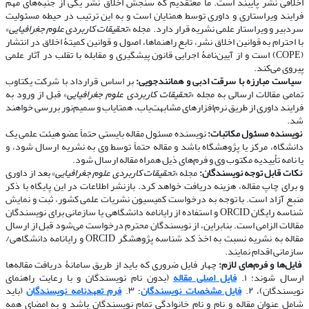
اخلاقی نشر پایبند است. ما معتقدیم که سنجش اخلاق نشر یکی از جنبه‌های مهم
فرایند ویراستاری و داوری توسط همتایان است و به این ترتیب در حیطه مسئولیت
سردبیر و ویراستار علمی نشریه قرار دارد. مجله «
تحقیقات کاربردی علوم جغرافیایی
»
با احترام به قوانین اخلاق نشر، تابع راهنماها، اصول و قوانین کمیتۀ اخلاق در انتشار
(COPE) است و از آیین‌نامۀ اجرایی قانون پیشگیری و مقابله با تقلب در آثار علمی
پیروی می‌کند.
​​​​​​​
سیاست مبارزه با سرقت ادبی و همانندجویی:
بر اساس قرارداد با شرکت یکتاوب
تمامی مقالات ارسالی به مجله «
تحقیقات کاربردی علوم جغرافیایی
» قبل از ورود به
فرایند داوری از طریق نرم‌افزارهای مشابهت‌یاب، همتایاب و سمیم‌نور بررسی خواهند
شد.
​​​​​​​
نویسنده مسئول مکاتبات:
نویسنده مسئول مقاله بایستی حتماً عضو هیئت علمی یک
دانشگاه، مرکز یا پژوهشگاه باشد و مقاله حتماً توسط وی به نشریه ارسال شود، و
یا نامه تأییدیه مکتوب وی و فرم‌های ذیل همراه مقاله ارسال شود.
​​​​​​​
نکات قابل توجه نویسندگان:
مجله «
تحقیقات کاربردی علوم جغرافیایی
» بعد از داوری
و برای چاپ مقاله، هزینه دریافت خواهد کرد. بازنشر اطلاعات در این پایگاه با ذکر
منبع آزاد است. با توجه به درخواست کمیسیون نشریات علمی کشور، ثبت و نمایش
شناسه رایگان ORCID و استفاده از رایانامه دانشگاهی یا سازمانی برای نویسندگان
مقالات الزامی است. بنابراین، از نویسندگان محترم درخواست می‌شود قبل از ارسال
مقاله به نشریه نسبت به اخذ کد شناسه پژوهشگر ORCID و رایانامه دانشگاهی/
سازمانی اقدام نمایند.
​​​​​​​
فایل‌ها و فرم‌های لازم:
چهار فایل ضروری که باید از طریق سامانۀ دریافت مقاله‌ها
ارسال شوند: ۱.
فایل اصلی مقاله
(بدون نام نویسندگان و با رعایت راهنمای
نویسندگان)، ۲.
فایل مشخصات نویسندگان
؛ ۳.
فرم تعهدنامه نویسندگان
(باید
شامل عنوان مقاله و نام و نام خانوادگی تمام نویسندگان باشد و به امضای همه